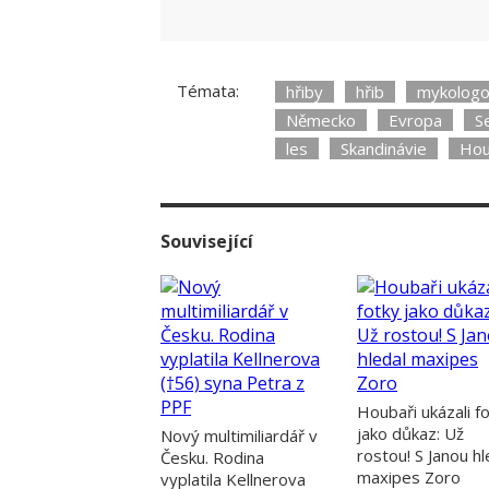
Témata:
hřiby
hřib
mykolog
Německo
Evropa
S
les
Skandinávie
Hou
Související
Houbaři ukázali f
jako důkaz: Už
Nový multimiliardář v
rostou! S Janou hl
Česku. Rodina
maxipes Zoro
vyplatila Kellnerova