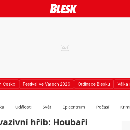
n Česko
Festival ve Varech 2026
Ordinace Blesku
Válka 
ika
Události
Svět
Epicentrum
Počasí
Krim
nvazivní hřib: Houbaři