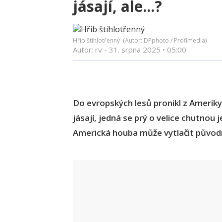
jásají, ale...?
Hřib štíhlotřenný (Autor: DPphoto / Profimedia)
Autor: rv -
31. srpna 2025
•
05:00
Do evropských lesů pronikl z Ameriky 
jásají, jedná se prý o velice chutnou 
Americká houba může vytlačit původn