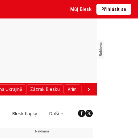
Můj Blesk
Přihlásit se
na Ukrajině
Zázrak Blesku
Krimi
Donald Trump
Sport
i
Blesk tlapky
Další