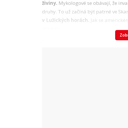
živiny.
Mykologové se obávají, že inva
druhy. To už začíná být patrné ve Ska
v Lužických horách.
Jak se americkém
otázkou.
Zobr
Video
Je to radost tahat hříbky z mechu.
Zdro