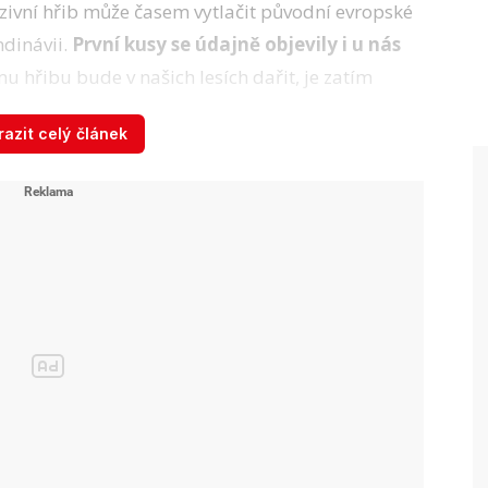
zivní hřib může časem vytlačit původní evropské
ndinávii.
První kusy se údajně objevily i u nás
u hřibu bude v našich lesích dařit, je zatím
azit celý článek
Jedlé, nejedlé a
jedovaté hřiby:
Rozeznáte je od sebe?
 se připravuje ...
j: Ivana Baborová