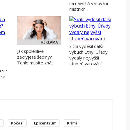
na návsi! A varování
místních...
REKLAMA
Sicílii vyděsil další
Jak spolehlivě
výbuch Etny. Úřady
zakryjete šediny?
vydaly nejvyšší
Tohle musíte znát
stupeň varování
?
m se
ské
ě
Počasí
Epicentrum
Krimi