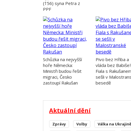
(†56) syna Petra z
PPF
Schůzka na nejvyšší
Pivo bez Hřiba a
hoře Německa:
vláda bez Babiše
Ministři budou řešit
Fiala s Rakušane
migraci, Česko
sešli v Malostran
zastoupí Rakušan
besedě
Aktuální dění
Zprávy
Volby
Válka na Ukrajin