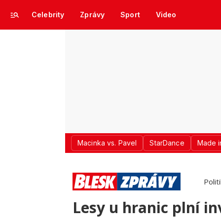
Celebrity
Zprávy
Sport
Video
Macinka vs. Pavel
StarDance
Made i
Polit
Lesy u hranic plní i