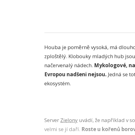
Houba je poměrně vysoká, má dlouhou
zploštělý. Klobouky mladých hub jsou
načervenalý nádech.
Mykologové, na 
Evropou nadšeni nejsou.
Jedná se tot
ekosystém.
Server
Zielony
uvádí, že například v s
velmi se jí daří.
Roste u kořenů borov