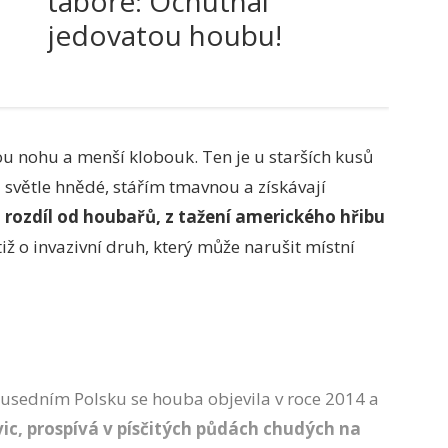
táboře: Ochutnal
jedovatou houbu!
 nohu a menší klobouk. Ten je u starších kusů
 světle hnědé, stářím tmavnou a získávají
rozdíl od houbařů, z tažení amerického hřibu
iž o invazivní druh, který může narušit místní
ousedním Polsku se houba objevila v roce 2014 a
ic, prospívá v písčitých půdách chudých na