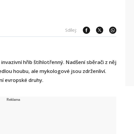
Sdílej:
invazivní hřib štíhlotřenný. Nadšení sběrači z něj
jedlou houbu, ale mykologové jsou zdrženliví.
í evropské druhy.