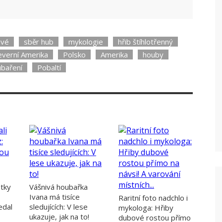
ové
sběr hub
mykologie
hřib štíhlotřenný
everní Amerika
Polsko
Amerika
houby
baření
Pobaltí
otky
Vášnivá houbařka
Ivana má tisíce
Raritní foto nadchlo i
edal
sledujících: V lese
mykologa: Hřiby
ukazuje, jak na to!
dubové rostou přímo