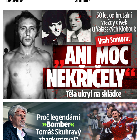
Decroix!
Slunce!
50 let od běsnění Somory: Těla dívek vrah ukryl na skládce
Proč Skuhravý zbankrotoval? Prasklo, kde dluží miliony!