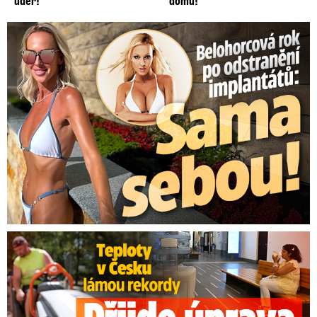
úder!
domů!
Belohorcová rok po odstranění implantátů: Konečně sama sebou
Teploty v Česku lámou rekordy: Přijde úprava pracovní doby?