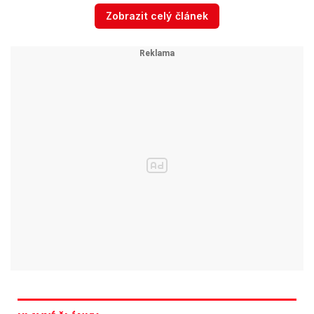
Zobrazit celý článek
Místo květin si zesnulý přál dary na
obranu Ukrajiny a na činnost
Suverénního řádu Maltézských rytířů.
S velkou radostí toto přání splním.
pic.twitter.com/LXj8andigM
— Miroslava Němcová
(@Nemcova_Mirka)
November 30,
2023
Podle serveru
Seznam Zprávy
dostaly pozvánku
například bývalé ministryně zahraničí USA
Condoleezza Riceová a
Hillary Clintonová
.
Pohřeb příští týden doprovodí také
akce
v