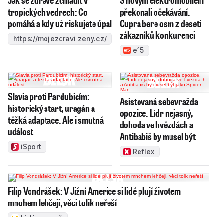
Jak se zdravě zchladit v
S novým elektromobilem
tropických vedrech: Co
překonali očekávání.
pomáhá a kdy už riskujete úpal
Cupra bere osm z deseti
zákazníků konkurenci
https://mojezdravi.zeny.cz/
e15
Slavia proti Pardubicím:
Asistovaná sebevražda
historický start, uragán a
opozice. Lídr nejasný,
těžká adaptace. Ale i smutná
dohoda ve hvězdách a
událost
Antibabiš by musel být
jako Spider-Man
iSport
Reflex
Filip Vondrášek: V Jižní Americe si lidé plují životem
mnohem lehčeji, věci tolik neřeší