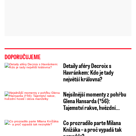
DOPORUČUJEME
Detaily aféry Decroix s
Havránkem: Kdo je tady
největší královna?
Nejsilnější momenty z pohřbu
Glena Hansarda (†56):
Tajemství rakve, hvězdní…
Co prozradilo parte Milana
Knížáka – a proč vypadá tak
nezvykle?