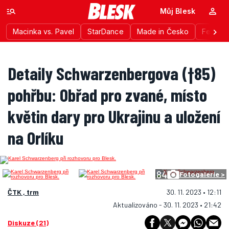
Můj Blesk
Macinka vs. Pavel
StarDance
Made in Česko
Festiva
Detaily Schwarzenbergova (†85)
pohřbu: Obřad pro zvané, místo
květin dary pro Ukrajinu a uložení
na Orlíku
84
Fotogalerie >
ČTK , trm
30. 11. 2023 • 12:11
Aktualizováno - 30. 11. 2023 • 21:42
Diskuze (21)