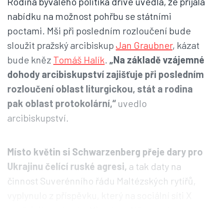
Rodina bývalého politika dříve uvedla, že přijala
nabídku na možnost pohřbu se státními
poctami. Mši při posledním rozloučení bude
sloužit pražský arcibiskup
Jan Graubner
, kázat
bude kněz
Tomáš Halík
.
„Na základě vzájemné
dohody arcibiskupství zajišťuje při posledním
rozloučení oblast liturgickou, stát a rodina
pak oblast protokolární,“
uvedlo
arcibiskupství.
Místo květin si Schwarzenberg přeje dary pro
Ukrajinu čelící ruské agresi,
a tak daty na
činnost Suverénního řádu Maltézských rytířů,
vyplynulo z příspěvku, který na sociální síti X
zveřejnil senátorka Miroslava Němcová.