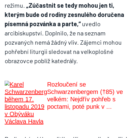
režimu.
„Zúčastnit se tedy mohou jen ti,
kterým bude od rodiny zesnulého doručena
písemná pozvánka a parte,“
uvedlo
arcibiskupství. Doplnilo, že na seznam
pozvaných nemá žádný vliv. Zájemci mohou
pohřební liturgii sledovat na velkoplošné
obrazovce poblíž katedrály.
Rozloučení se
Schwarzenbergem (†85) ve
velkém: Nejdřív pohřeb s
poctami, poté punk v ...