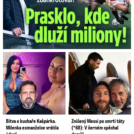
Bitva o kuchaře Kašpárka.
Zničený Messi po smrti táty
Milenka exmanželce vrátila
(†68): V černém spěchal