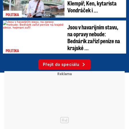
Klempíř, Ken, kytarista
Vondráček i ...
POLITIKA
Jsou v havarijním stavu,
na opravy nebude:
Bednárik zařízl peníze na
krajské ...
POLITIKA
Přejít do speciálu