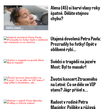
Alena (45) si barví vlasy roky
špatně. Děláte stejnou
chybu?
REKLAMA
Utajená dovolená Petra Pavla:
Prozradily ho fotky! Opět v
oblíbené rybí…
Svědci o tragédii na jezeře
Most: Byl to masakr!
Životní koncert Ztraceného
na Letné: Co se dělo ve VIP
stanu? Jágr přišel s…
Radost v rodině Petra
Macinky: Polibky a růžová