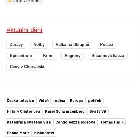
Lidé a země
Aktuální dění
Zprávy
Volby
Válka na Ukrajině
Počasí
Epicentrum
Krimi
Regiony
Bitcoinová kauza
Ceny v Chorvatsku
Česká televize
Vídeň
rodina
Evropa
pohřeb
Hillary Clintonová
Karel Schwarzenberg
Svatý Vít
Katedrála svatého Víta
Condoleezza Riceová
Tomáš Halík
Panna Marie
biskupství