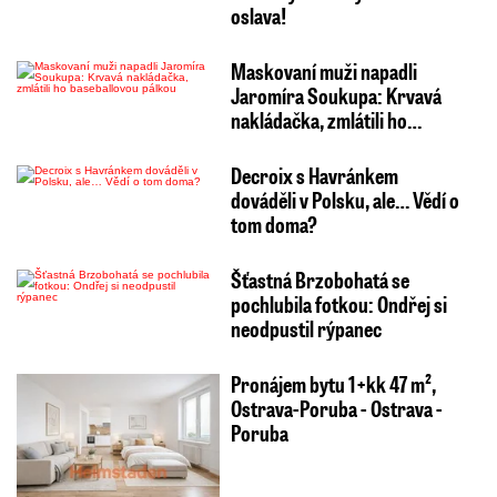
oslava!
Maskovaní muži napadli
Jaromíra Soukupa: Krvavá
nakládačka, zmlátili ho…
Decroix s Havránkem
dováděli v Polsku, ale… Vědí o
tom doma?
Šťastná Brzobohatá se
pochlubila fotkou: Ondřej si
neodpustil rýpanec
Pronájem bytu 1+kk 47 m²,
Ostrava-Poruba - Ostrava -
Poruba