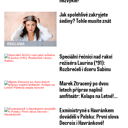
Jak spolehlivě zakryjete
šediny? Tohle musíte znát
REKLAMA
Speciální řečníci nad rakví
režiséra Laurina (†91):
Rozbrečeli i dceru Sabinu
Marek Ztracený po dvou
letech příprav naplnil
amfiteátr: Kolaps na Letné!…
Exministryně s Havránkem
dováděli v Polsku: První slova
Decroix i Havránkové!