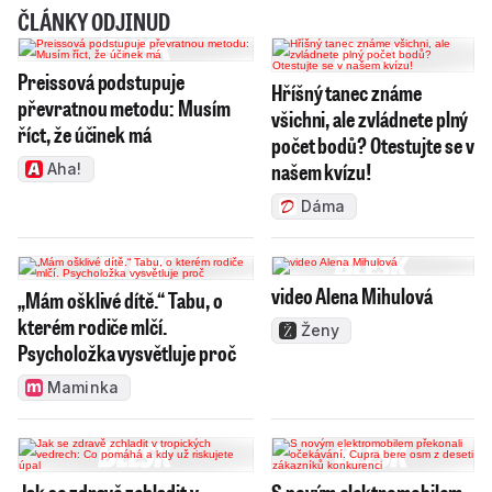
ČLÁNKY ODJINUD
Preissová podstupuje
Hříšný tanec známe
převratnou metodu: Musím
všichni, ale zvládnete plný
říct, že účinek má
počet bodů? Otestujte se v
našem kvízu!
Aha!
Dáma
video Alena Mihulová
„Mám ošklivé dítě.“ Tabu, o
kterém rodiče mlčí.
Ženy
Psycholožka vysvětluje proč
Maminka