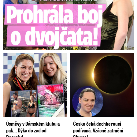
Úsměvy v Dámském klubu a
Česko čeká dechberoucí
pak… Dýka do zad od
podívaná: Vzácné zatmění