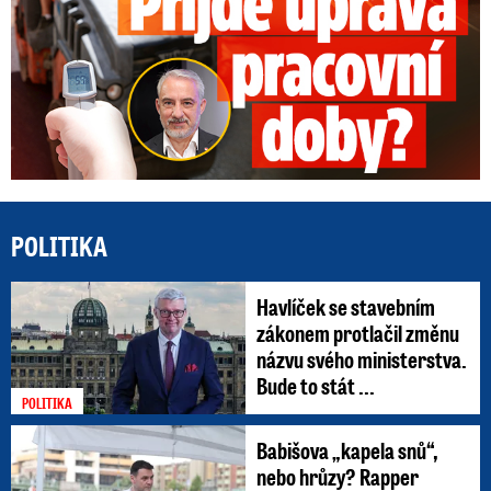
POLITIKA
Havlíček se stavebním
zákonem protlačil změnu
názvu svého ministerstva.
Bude to stát ...
POLITIKA
Babišova „kapela snů“,
nebo hrůzy? Rapper