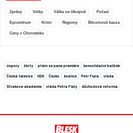
Zprávy
Volby
Válka na Ukrajině
Počasí
Epicentrum
Krimi
Regiony
Bitcoinová kauza
Ceny v Chorvatsku
úspory
škrty
ptám se pane premiére
konsolidační balíček
Česká televize
ODS
Česko
koalice
Petr Fiala
vláda
Strakova akademie
vláda Petra Fialy
důchodová reforma