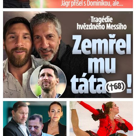
Zdroj: ČTK/Blesk Zprávy
Tragédie hvězdného Messiho: Zemřel mu táta (†68)!