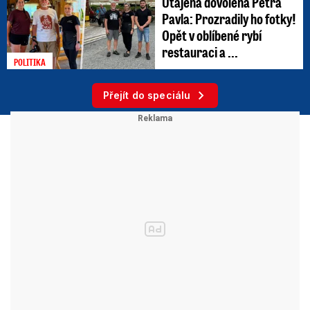
Utajená dovolená Petra
Pavla: Prozradily ho fotky!
Opět v oblíbené rybí
restauraci a ...
POLITIKA
Přejít do speciálu