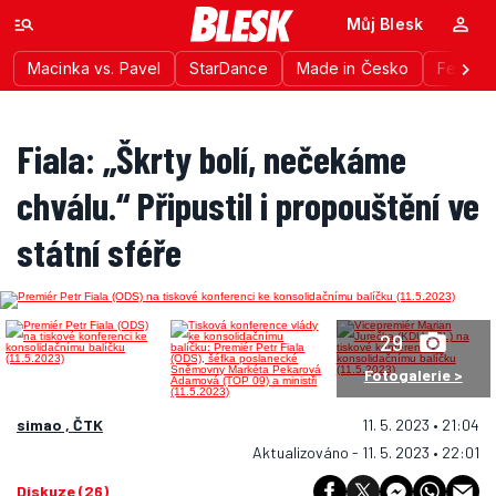
Můj Blesk
Macinka vs. Pavel
StarDance
Made in Česko
Festiva
Fiala: „Škrty bolí, nečekáme
chválu.“ Připustil i propouštění ve
státní sféře
29
Fotogalerie >
simao , ČTK
11. 5. 2023 • 21:04
Aktualizováno - 11. 5. 2023 • 22:01
Diskuze (26)