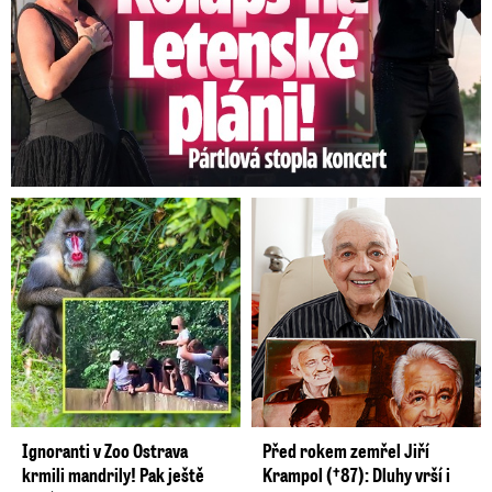
Ignoranti v Zoo Ostrava
Před rokem zemřel Jiří
krmili mandrily! Pak ještě
Krampol (†87): Dluhy vrší i