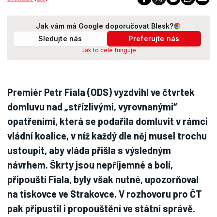
Jak vám má Google doporučovat Blesk?
Sledujte nás
Preferujte nás
Jak to celé funguje
Premiér Petr Fiala (ODS) vyzdvihl ve čtvrtek
domluvu nad „střízlivými, vyrovnanými“
opatřeními, která se podařila domluvit v rámci
vládní koalice, v níž každý dle něj musel trochu
ustoupit, aby vláda přišla s výsledným
návrhem. Škrty jsou nepříjemné a bolí,
připouští Fiala, byly však nutné, upozorňoval
na tiskovce ve Strakovce. V rozhovoru pro ČT
pak připustil i propouštění ve státní správě.