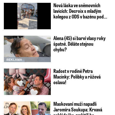
Nová láska ve sněmovních
lavicích: Decroix s mladým
kolegou z ODS v bazénu pod…
Alena (45) si barví vlasy roky
špatně. Děláte stejnou
chybu?
REKLAMA
Radost v rodině Petra
Macinky: Polibky a růžová
oslava!
Maskovaní muži napadli
Jaromíra Soukupa: Krvavá
nakládačka, zmlátili ho…