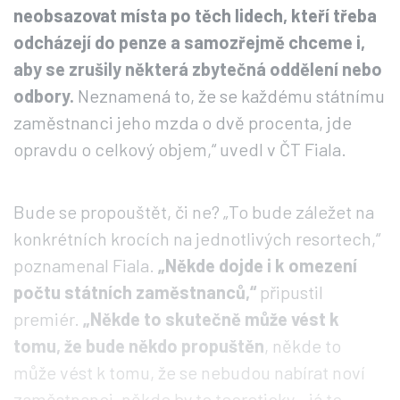
neobsazovat místa po těch lidech, kteří třeba
odcházejí do penze a samozřejmě chceme i,
aby se zrušily některá zbytečná oddělení nebo
odbory.
Neznamená to, že se každému státnímu
zaměstnanci jeho mzda o dvě procenta, jde
opravdu o celkový objem,“ uvedl v ČT Fiala.
Bude se propouštět, či ne? „To bude záležet na
konkrétních krocích na jednotlivých resortech,“
poznamenal Fiala.
„Někde dojde i k omezení
počtu státních zaměstnanců,“
připustil
premiér.
„Někde to skutečně může vést k
tomu, že bude někdo propuštěn
, někde to
může vést k tomu, že se nebudou nabírat noví
zaměstnanci, někde by to teoreticky - já to