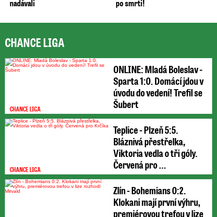
nadávali
po smrti!
CHANCE LIGA
ONLINE: Mladá Boleslav -
Sparta 1:0. Domácí jdou v
úvodu do vedení! Trefil se
Šubert
CHANCE LIGA
Teplice - Plzeň 5:5.
Bláznivá přestřelka,
Viktoria vedla o tři góly.
Červená pro ...
CHANCE LIGA
Zlín - Bohemians 0:2.
Klokani mají první výhru,
premiérovou trefou v lize