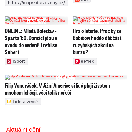
https://mojezdravi.zeny.cz/
ONLINE: Mladá Boleslav -
Hra o letiště. Proč by se
Sparta 1:0. Domácí jdou v
Babišovi hodilo dát část
úvodu do vedení! Trefil se
ruzyňských akcií na
Šubert
burzu?
iSport
Reflex
Filip Vondrášek: V Jižní Americe si lidé plují životem
mnohem lehčeji, věci tolik neřeší
Lidé a země
Aktuální dění