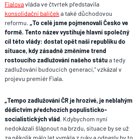
Fialova
vláda ve čtvrtek představila
konsolidační balíček
a také důchodovou
reformu.
„To celé jsme pojmenovali Česko ve
formě. Tento název vystihuje hlavní společný
cíl této vlády: dostat opět naši republiku do
situace, kdy zásadně změníme trend
rostoucího zadlužování našeho státu
a tedy
zadlužování budoucích generací,“ vzkázal v
projevu premiér Fiala.
„Tempo zadlužování ČR je hrozivé, je neblahým
dědictvím předchozích populisticko-
socialistických vlád
. Kdybychom nyní
nedokázali šlápnout na brzdu, situace by se už
za několik málo let vymkla z ruky a odnesly by to