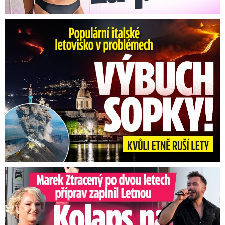
Erupce sicilské sopky Etny: Ruší desítky letů
Marek Ztracený na Letné: Pártlová stopla koncert