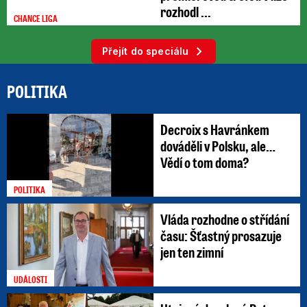
rozhodl ...
CHANCE LIGA
Přejít do speciálu
POLITIKA
Decroix s Havránkem
dováděli v Polsku, ale…
Vědí o tom doma?
POLITIKA
Vláda rozhodne o střídání
času: Šťastný prosazuje
jen ten zimní
UDÁLOSTI