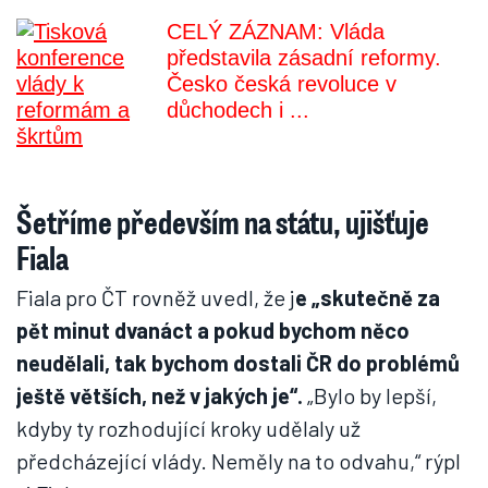
CELÝ ZÁZNAM: Vláda
představila zásadní reformy.
Česko česká revoluce v
důchodech i ...
Šetříme především na státu, ujišťuje
Fiala
Fiala pro ČT rovněž uvedl, že j
e „skutečně za
pět minut dvanáct a pokud bychom něco
neudělali, tak bychom dostali ČR do problémů
ještě větších, než v jakých je“.
„Bylo by lepší,
kdyby ty rozhodující kroky udělaly už
předcházející vlády. Neměly na to odvahu,“ rýpl