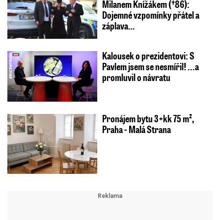
Milanem Knížákem (†86):
Dojemné vzpomínky přátel a
záplava…
Kalousek o prezidentovi: S
Pavlem jsem se nesmířil! ...a
promluvil o návratu
Pronájem bytu 3+kk 75 m²,
Praha - Malá Strana