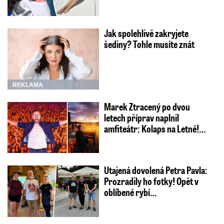
Jak spolehlivě zakryjete
šediny? Tohle musíte znát
REKLAMA
Marek Ztracený po dvou
letech příprav naplnil
amfiteátr: Kolaps na Letné!…
Utajená dovolená Petra Pavla:
Prozradily ho fotky! Opět v
oblíbené rybí…