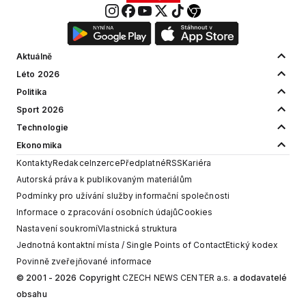
Aktuálně
Léto 2026
Politika
Sport 2026
Technologie
Ekonomika
Kontakty
Redakce
Inzerce
Předplatné
RSS
Kariéra
Autorská práva k publikovaným materiálům
Podmínky pro užívání služby informační společnosti
Informace o zpracování osobních údajů
Cookies
Nastavení soukromí
Vlastnická struktura
Jednotná kontaktní místa / Single Points of Contact
Etický kodex
Povinně zveřejňované informace
© 2001 - 2026 Copyright
CZECH NEWS CENTER a.s.
a dodavatelé
obsahu