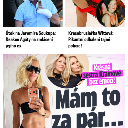
Útok na Jaromíra Soukupa:
Krasobruslařka Wittová:
Reakce Agáty na zmlácení
Pikantní odhalení tajné
jejího ex
policie!
Krásná sestra Krainové bez emocí: Mám to za pár…