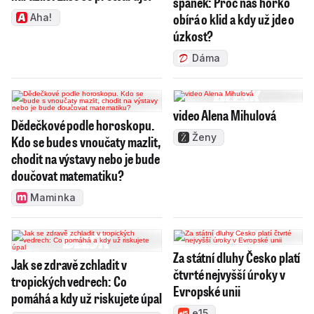
spánek: Proč nás horko
obírá o klid a kdy už jde o
Aha!
úzkost?
Dáma
video Alena Mihulová
Dědečkové podle horoskopu.
Ženy
Kdo se bude s vnoučaty mazlit,
chodit na výstavy nebo je bude
doučovat matematiku?
Maminka
Za státní dluhy Česko platí
Jak se zdravě zchladit v
čtvrté nejvyšší úroky v
tropických vedrech: Co
Evropské unii
pomáhá a kdy už riskujete úpal
e15