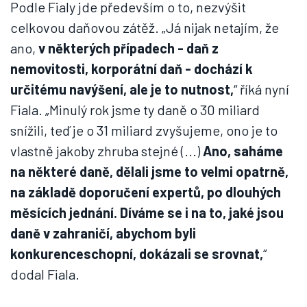
Podle Fialy jde především o to, nezvýšit
celkovou daňovou zátěž. „Já nijak netajím, že
ano,
v některých případech - daň z
nemovitosti, korporátní daň - dochází k
určitému navýšení, ale je to nutnost,
“ říká nyní
Fiala. „Minulý rok jsme ty daně o 30 miliard
snížili, teď je o 31 miliard zvyšujeme, ono je to
vlastně jakoby zhruba stejné (...)
Ano, saháme
na některé daně, dělali jsme to velmi opatrně,
na základě doporučení expertů, po dlouhých
měsících jednání. Díváme se i na to, jaké jsou
daně v zahraničí, abychom byli
konkurenceschopní, dokázali se srovnat,
“
dodal Fiala.