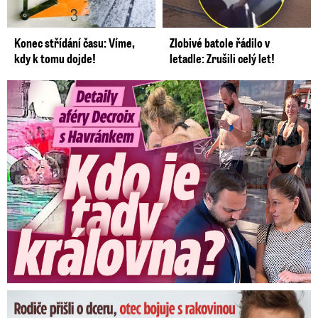
Video se připravuje ...
Tisková konference Petra Pavla
Zdroj: Blesk TV
Konec střídání času: Víme,
Zlobivé batole řádilo v
kdy k tomu dojde!
letadle: Zrušili celý let!
Detaily aféry Decroix s Havránkem: Kdo je tady královna?
Dominikovi (8) zbývají týdny života: Vzkaz od exprezidenta