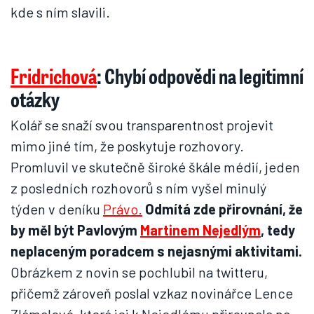
kde s ním slavili.
Fridrichová
: Chybí odpovědi na legitimní
otázky
Kolář se snaží svou transparentnost projevit
mimo jiné tím, že poskytuje rozhovory.
Promluvil ve skutečně široké škále médií, jeden
z posledních rozhovorů s ním vyšel minulý
týden v deníku
Právo.
Odmítá zde přirovnání, že
by měl být Pavlovým
Martinem Nejedlým
, tedy
neplaceným poradcem s nejasnými aktivitami.
Obrázkem z novin se pochlubil na twitteru,
přičemž zároveň poslal vzkaz novinářce Lence