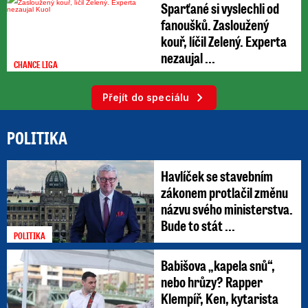
Sparťané si vyslechli od
fanoušků. Zasloužený
kouř, líčil Zelený. Experta
nezaujal ...
CHANCE LIGA
Přejít do speciálu
POLITIKA
Havlíček se stavebním
zákonem protlačil změnu
názvu svého ministerstva.
Bude to stát ...
POLITIKA
Babišova „kapela snů“,
nebo hrůzy? Rapper
Klempíř, Ken, kytarista