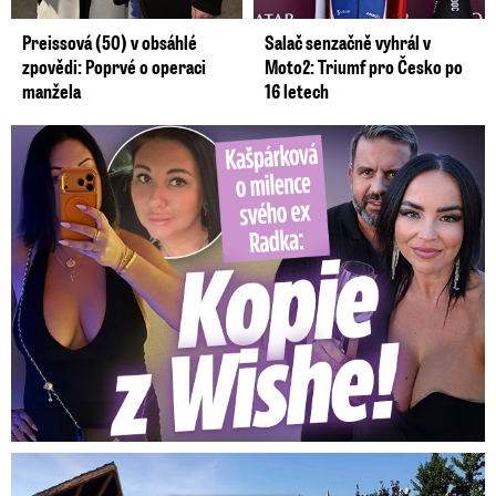
Preissová (50) v obsáhlé
Salač senzačně vyhrál v
zpovědi: Poprvé o operaci
Moto2: Triumf pro Česko po
manžela
16 letech
Kašpárková o milence svého ex Radka: Kopie z Wishe!
Bendová po nevyhnutelné demolici: Takhle roste nový dům