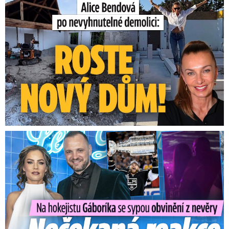
Na Gáboríka se sypou obvinění z nevěry: Reakce manželky!