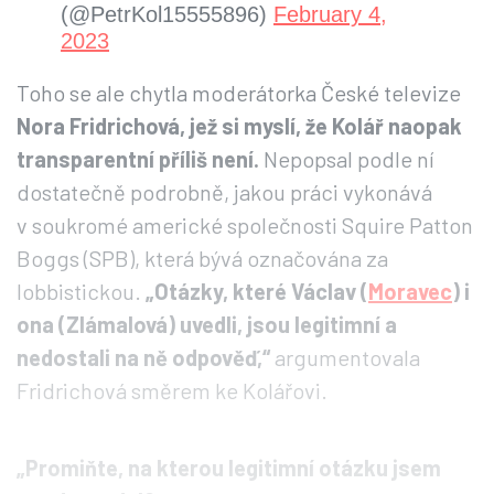
(@PetrKol15555896)
February 4,
2023
Toho se ale chytla moderátorka České televize
Nora Fridrichová, jež si myslí, že Kolář naopak
transparentní příliš není.
Nepopsal podle ní
dostatečně podrobně, jakou práci vykonává
v soukromé americké společnosti Squire Patton
Boggs (SPB), která bývá označována za
lobbistickou.
„Otázky, které Václav (
Moravec
) i
ona (Zlámalová) uvedli, jsou legitimní a
nedostali na ně odpověď,“
argumentovala
Fridrichová směrem ke Kolářovi.
„Promiňte, na kterou legitimní otázku jsem