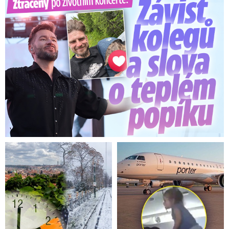
Ztracený po životním koncertě: Závist kolegů a teplý popík
kampani a triumfální cestě na
...
Witowskou s Fridrichovou nepojí jen pracovní
minulost.
Witowská je rozvedená se sportovním
komentátorem
Robertem Zárubou
, který je
současným partnerem právě Fridrichové.
Kolář následně pokračoval ve vysvětlování.
„Panu zvolenému budoucímu prezidentovi,
pokud o to bude stát, bych měl radit v
zahraniční politice. Jsem si jist, že zde žádný
střet zájmů nehrozí,“
napsal, přičemž v jiném
příspěvku uvedl, že Pavel ví, kdo jsou jeho
klienti, a neshledává na tom nic toxického.