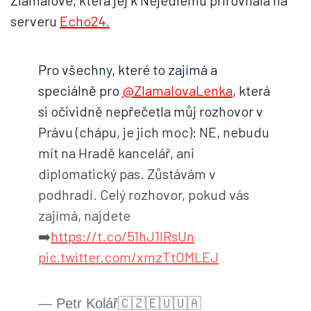
Zlámalové, která jej k Nejedlému přirovnala na
serveru
Echo24.
Pro všechny, které to zajímá a
speciálně pro
@ZlamalovaLenka
, která
si očividně nepřečetla můj rozhovor v
Právu (chápu, je jich moc): NE, nebudu
mít na Hradě kancelář, ani
diplomatický pas. Zůstávám v
podhradí. Celý rozhovor, pokud vás
zajímá, najdete
➡️
https://t.co/51hJ1IRsUn
pic.twitter.com/xmzTtOMLEJ
— Petr Kolář🇨🇿🇪🇺🇺🇦