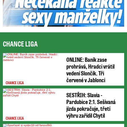
CHANCE LIGA
ONLINE: Baník zase
prohrává, Hradci vrátil
vedení Slončík. Tři
červené v Jablonci
CHANCE LIGA
SESTŘIH: Slavia -
Pardubice 2:1. Sešívaná
jízda pokračuje, třetí
výhru zařídil Chytil
CHANCE LIGA