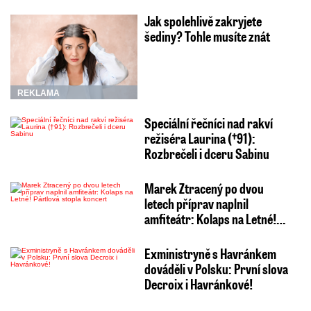
Jak spolehlivě zakryjete
šediny? Tohle musíte znát
REKLAMA
Speciální řečníci nad rakví
režiséra Laurina (†91):
Rozbrečeli i dceru Sabinu
Marek Ztracený po dvou
letech příprav naplnil
amfiteátr: Kolaps na Letné!…
Exministryně s Havránkem
dováděli v Polsku: První slova
Decroix i Havránkové!