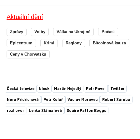
Aktuální dění
Zprávy
Volby
Válka na Ukrajině
Počasí
Epicentrum
Krimi
Regiony
Bitcoinová kauza
Ceny v Chorvatsku
Česká televize
blesk
Martin Nejedlý
Petr Pavel
Twitter
Nora Fridrichová
Petr Kolář
Václav Moravec
Robert Záruba
rozhovor
Lenka Zlámalová
Squire Patton Boggs