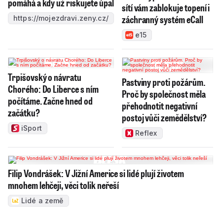
pomáhá a kdy už riskujete úpal
sítí vám zablokuje topení i
záchranný systém eCall
https://mojezdravi.zeny.cz/
e15
Trpišovský o návratu
Pastviny proti požárům.
Chorého: Do Liberce s ním
Proč by společnost měla
počítáme. Začne hned od
přehodnotit negativní
začátku?
postoj vůči zemědělství?
iSport
Reflex
Filip Vondrášek: V Jižní Americe si lidé plují životem
mnohem lehčeji, věci tolik neřeší
Lidé a země