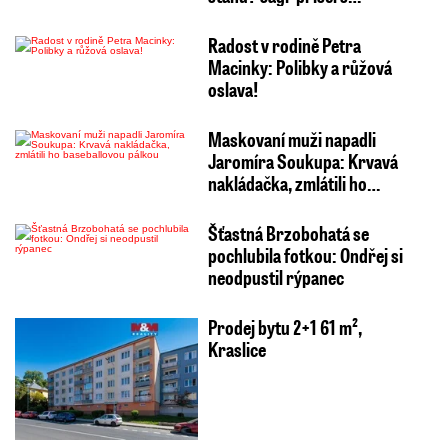
Radost v rodině Petra
Macinky: Polibky a růžová
oslava!
Maskovaní muži napadli
Jaromíra Soukupa: Krvavá
nakládačka, zmlátili ho…
Šťastná Brzobohatá se
pochlubila fotkou: Ondřej si
neodpustil rýpanec
Prodej bytu 2+1 61 m²,
Kraslice