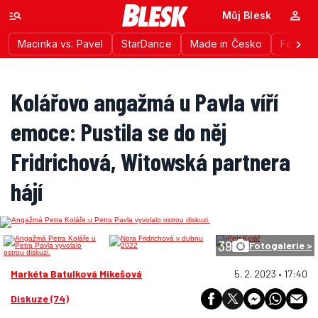
Můj Blesk
Macinka vs. Pavel
StarDance
Made in Česko
Festiva
Kolářovo angažmá u Pavla víří
emoce: Pustila se do něj
Fridrichová, Witowská partnera
hájí
39
Fotogalerie >
Markéta Batulková Mikešová
5. 2. 2023 • 17:40
Diskuze (74)