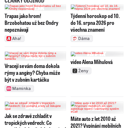
ČLÁNKY ODJINUD
Trapas jako hrom!
Týdenní horoskop od 10.
Brzobohatou už bez Ondry
do 16. srpna 2026 pro
nepoznávají
všechna znamení
Aha!
Dáma
video Alena Mihulová
Vracejí se vám doma dokola
Ženy
rýmy a angíny? Chyba může
být v zubním kartáčku
Maminka
Jak se zdravě zchladit v
Máte auto z let 2010 až
tropických vedrech: Co
2021? Vypínání mobilních