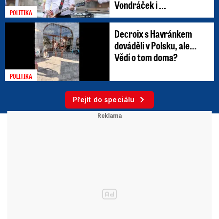
Vondráček i ...
POLITIKA
Decroix s Havránkem
dováděli v Polsku, ale…
Vědí o tom doma?
POLITIKA
Přejít do speciálu