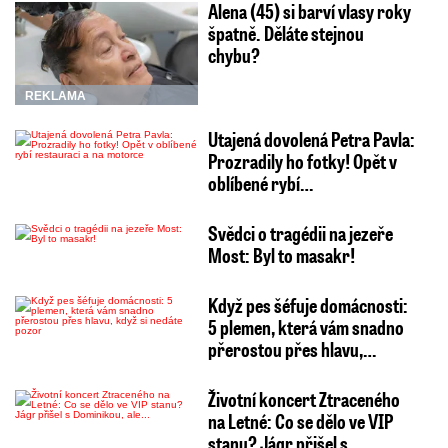
Alena (45) si barví vlasy roky
špatně. Děláte stejnou
chybu?
REKLAMA
Utajená dovolená Petra Pavla:
Prozradily ho fotky! Opět v
oblíbené rybí…
Svědci o tragédii na jezeře
Most: Byl to masakr!
Když pes šéfuje domácnosti:
5 plemen, která vám snadno
přerostou přes hlavu,…
Životní koncert Ztraceného
na Letné: Co se dělo ve VIP
stanu? Jágr přišel s…