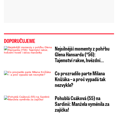
DOPORUČUJEME
Nejsilnější momenty z pohřbu
Glena Hansarda (†56):
Tajemství rakve, hvězdní…
Co prozradilo parte Milana
Knížáka – a proč vypadá tak
nezvykle?
Pohublá Csáková (55) na
Sardinii: Manžela vyměnila za
zajíčka!