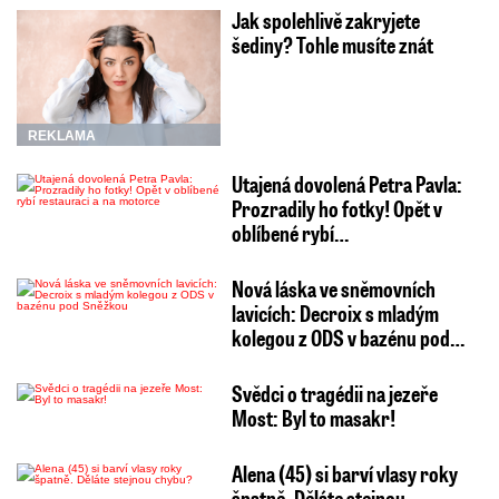
Jak spolehlivě zakryjete
šediny? Tohle musíte znát
REKLAMA
Utajená dovolená Petra Pavla:
Prozradily ho fotky! Opět v
oblíbené rybí…
Nová láska ve sněmovních
lavicích: Decroix s mladým
kolegou z ODS v bazénu pod…
Svědci o tragédii na jezeře
Most: Byl to masakr!
Alena (45) si barví vlasy roky
špatně. Děláte stejnou