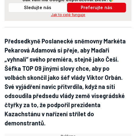
Sledujte nás
Preferujte nás
Jak to celé funguje
Předsedkyně Poslanecké sněmovny Markéta
Pekarová Adamová si přeje, aby Maďaři
„vyhnali“ svého premiéra, stejně jako Češi.
Šéfka TOP 09 jinými slovy chce, aby po
volbách skončil jako šéf vlády Viktor Orbán.
Své vyjádření navíc přitvrdila, když na síti
odsoudila předsedu vlády země visegrádské
čtyřky za to, že podpořil prezidenta
Kazachstánu v nařízení střílet do
demonstrantů.