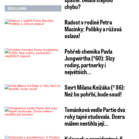
chybu?
REKLAMA
Radost v rodině Petra
Macinky: Polibky a růžová
oslava!
Pohřeb chemika Pavla
Jungwirtha (†60): Slzy
rodiny, partnerky i
největších…
Smrt Milana Knížáka († 86):
Než ho pohřbí, bude soud!
Tománková vedle Partie dva
roky tajně studovala. Dcera
málem nestihla její…
Kalousek o prezidentovi: S