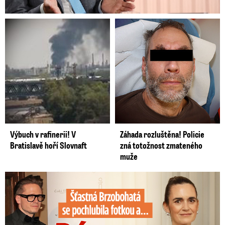
Výbuch v rafinerii! V
Záhada rozluštěna! Policie
Bratislavě hoří Slovnaft
zná totožnost zmateného
muže
Šťastná Brzobohatá se pochlubila fotkou: Rýpanec od Ondřeje