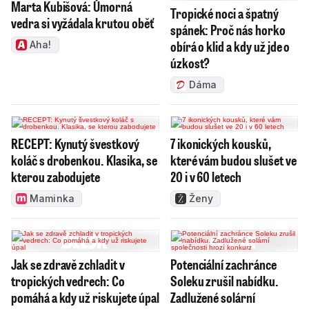
Marta Kubišová: Úmorná
Tropické noci a špatný
vedra si vyžádala krutou oběť
spánek: Proč nás horko
obírá o klid a kdy už jde o
Aha!
úzkost?
Dáma
RECEPT: Kynutý švestkový
7 ikonických kousků,
koláč s drobenkou. Klasika, se
které vám budou slušet ve
kterou zabodujete
20 i v 60 letech
Maminka
Ženy
Jak se zdravě zchladit v
Potenciální zachránce
tropických vedrech: Co
Soleku zrušil nabídku.
pomáhá a kdy už riskujete úpal
Zadlužené solární