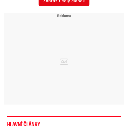
Zobrazit celý článek
aktuální situací v zemi.
Solidaritu nepotřebuje prezident, který
nechá bez vyzvání střílet do
demonstrantů. Solidarita patří
obyvatelům Kazachstánu.
— Jan Lipavský (@JanLipavsky)
10.
ledna 2022
Orbána odsoudili Fiala i Heger na
Slovensku
HLAVNÍ ČLÁNKY
„Situaci v Kazachstánu česká vláda velmi