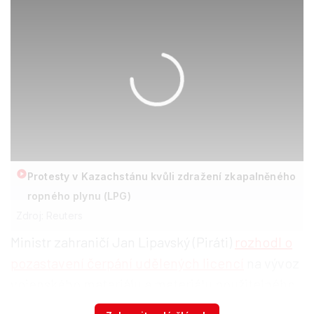
Protesty v Kazachstánu kvůli zdražení zkapalněného
ropného plynu (LPG)
Zdroj: Reuters
Ministr zahraničí Jan Lipavský (Piráti)
rozhodl o
pozastavení čerpání udělených licencí
na vývoz
vojenského materiálu a materiálu použitelného
na kontrolu davu do Kazachstánu v souvislosti s