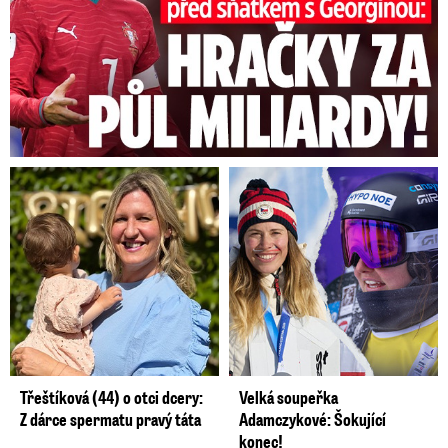
Třeštíková (44) o otci dcery:
Velká soupeřka
Z dárce spermatu pravý táta
Adamczykové: Šokující
konec!