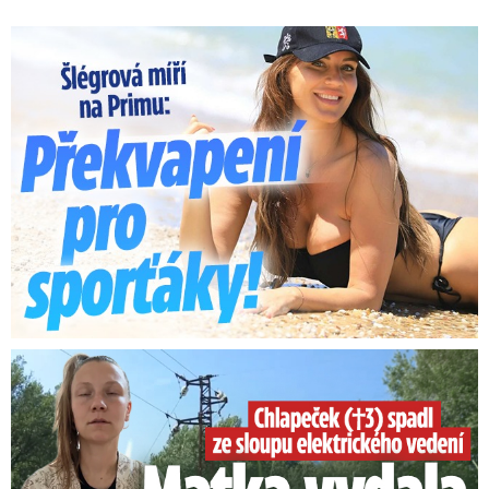
Lucie Šlégrová míří na Primu. Překvapení pro sporťáky!
Smrtelný pád chlapce: Matka vydala vyjádření na 16 stran