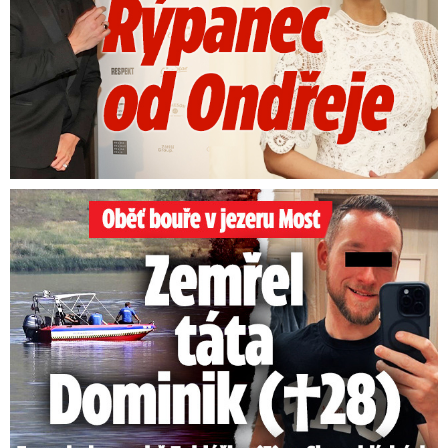
Oběť bouře v jezeru Most: Zemřel táta Dominik (†28)