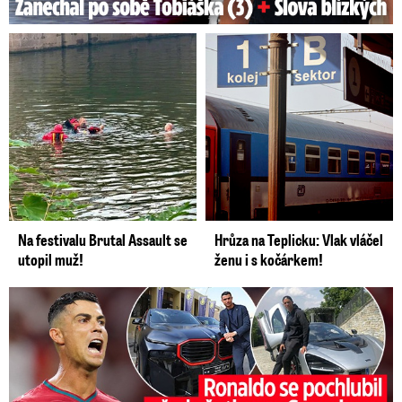
Na festivalu Brutal Assault se
Hrůza na Teplicku: Vlak vláčel
utopil muž!
ženu i s kočárkem!
Ronaldo se pochlubil před sňatkem: Hračky za půl miliardy!