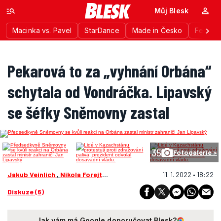
Můj Blesk
Macinka vs. Pavel
StarDance
Made in Česko
Festiva
Pekarová to za „vyhnání Orbána“
schytala od Vondráčka. Lipavský
se šéfky Sněmovny zastal
35
Fotogalerie >
Jakub Veinlich
,
Nikola Forejtová
11. 1. 2022 • 18:22
Diskuze (6)
Jak vám má Google doporučovat Blesk?