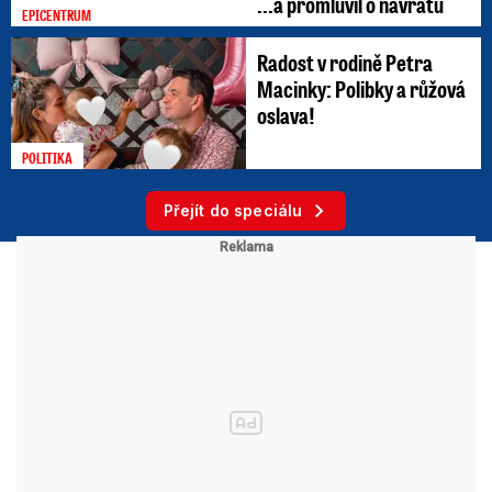
...a promluvil o návratu
EPICENTRUM
Radost v rodině Petra
Macinky: Polibky a růžová
oslava!
POLITIKA
Přejít do speciálu