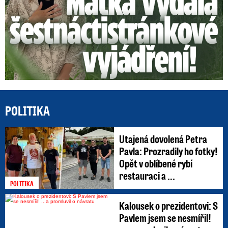
POLITIKA
Utajená dovolená Petra
Pavla: Prozradily ho fotky!
Opět v oblíbené rybí
restauraci a ...
POLITIKA
Kalousek o prezidentovi: S
Pavlem jsem se nesmířil!