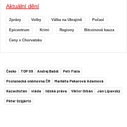
Aktuální dění
Zprávy
Volby
Válka na Ukrajině
Počasí
Epicentrum
Krimi
Regiony
Bitcoinová kauza
Ceny v Chorvatsku
Česko
TOP 09
Andrej Babiš
Petr Fiala
Poslanecká sněmovna ČR
Markéta Pekarová Adamová
Kazachstán
vláda
lidská práva
Viktor Orbán
Jan Lipavský
Péter Szijjártó