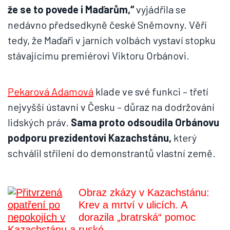
že se to povede i Maďarům,“
vyjádřila se
nedávno předsedkyně české Sněmovny. Věří
tedy, že Maďaři v jarních volbách vystaví stopku
stávajícímu premiérovi Viktoru Orbánovi.
Pekarová Adamová
klade ve své funkci – třetí
nejvyšší ústavní v Česku – důraz na dodržování
lidských práv.
Sama proto odsoudila Orbánovu
podporu prezidentovi Kazachstánu,
který
schválil střílení do demonstrantů vlastní země.
Obraz zkázy v Kazachstánu:
Krev a mrtví v ulicích. A
dorazila „bratrská“ pomoc
ruské ...