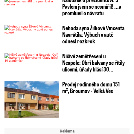
Pavlem jsem se nesmířil! ...a
promluvil o návratu
Nehoda syna Žilkové Vincenta
Navrátila: Výbuch v autě
odnesl rozkrok
Ničivé zemětřesení u
Neapole: Obří balvany se řítily
ulicemi, úřady hlásí 30…
Prodej rodinného domu 151
m², Broumov - Velká Ves