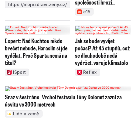
společnosti hrozí
https://mojezdravi.zeny.cz/
konkurz
e15
Expert: Nad Kuchtou nikdo
Jak se bude vyvíjet
brečet nebude, Haraslín si jde
počasí? Až 45 stupňů, což
vydělat. Proč Sparta nemá na
se dlouhodobě nedá
titul?
vydržet, varuje klimatolog
Radim Tolasz
iSport
Reflex
Sraz v šest ráno. Vrchol festivalu Tóny Dolomit zazní za
úsvitu ve 3000 metrech
Lidé a země