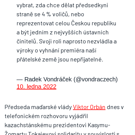
vybrat, zda chce dělat předsedkyni
straně se 4 % voličů, nebo
reprezentovat celou Českou republiku
a být jedním z nejvyšších ústavních
činitelů. Svoji roli naprosto nezvládla a
výroky o vyhnání premiéra naší
přátelské země jsou nepřijatelné.
— Radek Vondráček (@vondraczech)
10. ledna 2022
Předseda maďarské vlády
Viktor Orbán
dnes v
telefonickém rozhovoru vyjádřil
kazachstánskému prezidentovi Kasymu-
Žomartu Tokajevovi solidaritu v souvislosti s