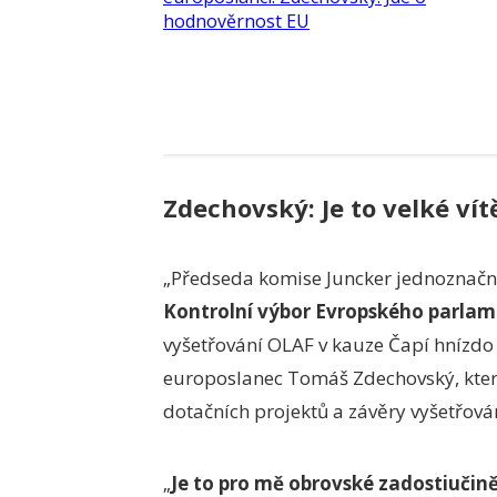
Zdechovský: Je to velké vít
„Předseda komise Juncker jednoznačně 
Kontrolní
výbor Evropského parlame
vyšetřování OLAF v kauze Čapí hnízdo a
europoslanec Tomáš Zdechovský, který 
dotačních projektů a závěry vyšetřov
„
Je to pro mě obrovské zadostiučině