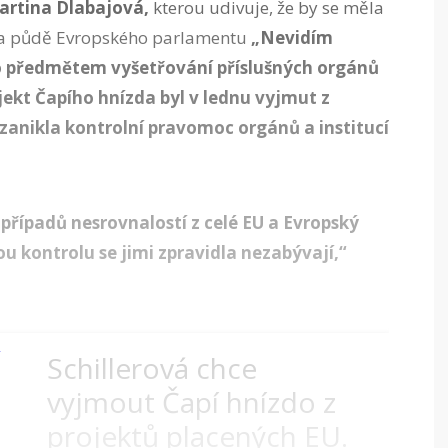
rtina Dlabajová,
kterou udivuje, že by se měla
 na půdě Evropského parlamentu
„Nevidím
o předmětem vyšetřování příslušných orgánů
ojekt Čapího hnízda byl v lednu vyjmut z
zanikla kontrolní pravomoc orgánů a institucí
případů nesrovnalostí z celé EU a Evropský
u kontrolu se jimi zpravidla nezabývají,“
Schillerová chce
vyjmout Čapí hnízdo z
projektů placených EU.