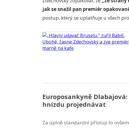
Zdechovský zopakoval, že
„
ze strany
jak se
snažil pan premiér opakovaně
postup, který se uplatňuje u všech pr
Europosankyně Dlabajová:
hnízdu projednávat
Za úplně standardní přístup to ovše