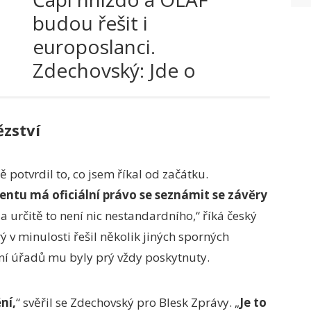
budou řešit i
europoslanci.
Zdechovský: Jde o
hodnověrnost EU
ězství
potvrdil to, co jsem říkal od začátku.
ntu má oficiální právo se seznámit se závěry
 určitě to není nic nestandardního,“ říká český
v minulosti řešil několik jiných sporných
ání úřadů mu byly prý vždy poskytnuty.
ní,
“ svěřil se Zdechovský pro Blesk Zprávy. „
J
e to