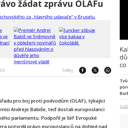
rávo žádat zprávu OLAFu
Ka
dů
co
:33
Sdílej:
Tvů
poro
Bur
řadu pro boj proti podvodům (OLAF), týkající
Dalš
misi Andreje Babiše, teď dostali europoslanci
kého parlamentu. Podpořil je šéf Evropské
era potvrdil právo europoslanců na dohled nad