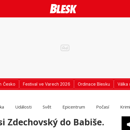
n Česko
Festival ve Varech 2026
Ordinace Blesku
Válka 
ika
Události
Svět
Epicentrum
Počasí
Krim
 si Zdechovský do Babiše.