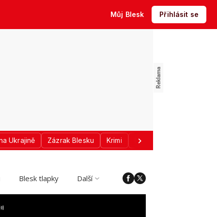
Můj Blesk
Přihlásit se
na Ukrajině
Zázrak Blesku
Krimi
Donald Trump
Sport
i
Blesk tlapky
Další