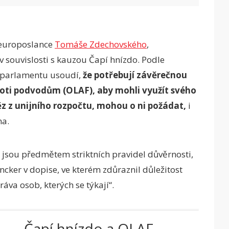
 europoslance
Tomáše Zdechovského
,
v souvislosti s kauzou Čapí hnízdo. Podle
 parlamentu usoudí,
že potřebují závěrečnou
roti podvodům (OLAF), aby mohli využít svého
z z unijního rozpočtu, mohou o ni požádat,
i
na.
jsou předmětem striktních pravidel důvěrnosti,
ncker v dopise, ve kterém zdůraznil důležitost
ráva osob, kterých se týkají“.
Čapí hnízdo a OLAF