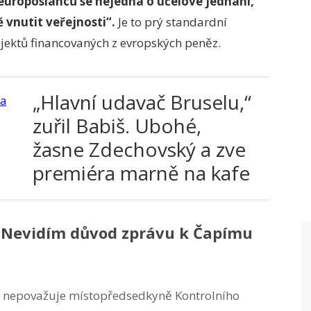
 europoslanců se nejedná o účelové jednání,
 vnutit veřejnosti“.
Je to prý standardní
ojektů financovaných z evropských peněz.
„Hlavní udavač Bruselu,“
zuřil Babiš. Ubohé,
žasne Zdechovský a zve
premiéra marně na kafe
 Nevidím důvod zprávu k Čapímu
m nepovažuje místopředsedkyně Kontrolního