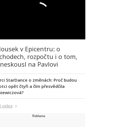
lousek v Epicentru: o
chodech, rozpočtu i o tom,
 neskousl na Pavlovi
rci StarDance o změnách: Proč budou
tci opět čtyři a čím přesvědčila
kiewiczová?
í videa