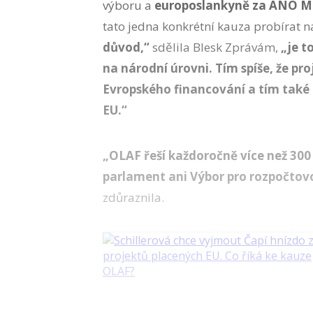
výboru a
europoslankyně za ANO Ma
tato jedna konkrétní kauza probírat
důvod,“
sdělila Blesk Zprávám,
„je t
na národní úrovni. Tím spíše, že pr
Evropského financování a tím také 
EU.“
„OLAF řeší každoročně více než 300
parlament ani Výbor pro rozpočtovo
zdůraznila.