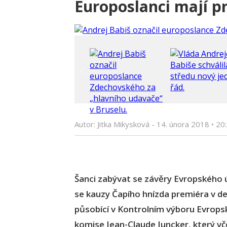
Europoslanci mají p
Autor: Jitka Mikysková -
14. února 2018
•
20
Šanci zabývat se závěry Evropského ú
se kauzy Čapího hnízda premiéra v de
působící v Kontrolním výboru Evrops
komise Jean-Claude Juncker, který vč