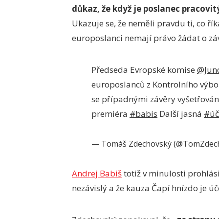
důkaz, že když je poslanec pracovit
Ukazuje se, že neměli pravdu ti, co řík
europoslanci nemají právo žádat o záv
Předseda Evropské komise
@Jun
europoslanců z Kontrolního výb
se případnými závěry vyšetřová
premiéra
#babis
Další jasná
#úč
— Tomáš Zdechovský (@TomZdec
Andrej Babiš
totiž v minulosti prohlás
nezávislý a že kauza Čapí hnízdo je úč