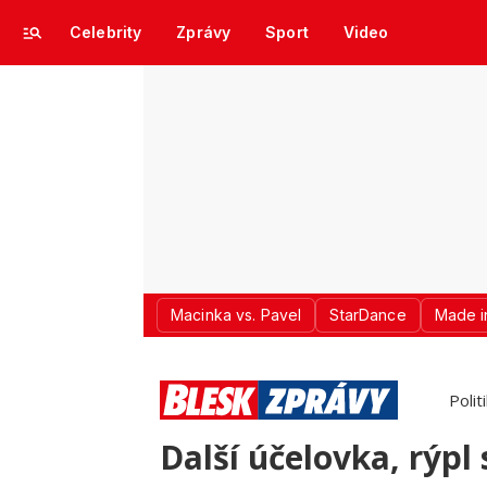
Celebrity
Zprávy
Sport
Video
Macinka vs. Pavel
StarDance
Made i
Polit
Další účelovka, rýpl