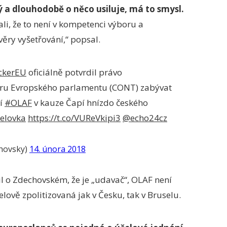
ý a dlouhodobě o něco usiluje, má to smysl.
ali, že to není v kompetenci výboru a
ěry vyšetřování,“ popsal.
ckerEU
oficiálně potvrdil právo
oru Evropského parlamentu (CONT) zabývat
ní
#OLAF
v kauze Čapí hnízdo českého
elovka
https://t.co/VUReVkipi3
@echo24cz
hovsky)
14. února 2018
il o Zdechovském, že je „udavač“, OLAF není
elově zpolitizovaná jak v Česku, tak v Bruselu.