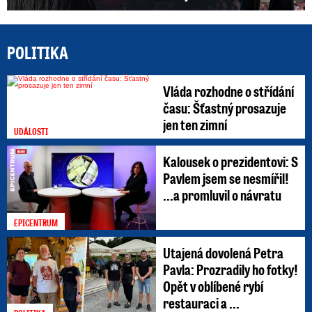
POLITIKA
Vláda rozhodne o střídání
času: Šťastný prosazuje
jen ten zimní
UDÁLOSTI
Kalousek o prezidentovi: S
Pavlem jsem se nesmířil!
...a promluvil o návratu
EPICENTRUM
Utajená dovolená Petra
Pavla: Prozradily ho fotky!
Opět v oblíbené rybí
restauraci a ...