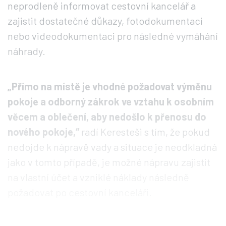
neprodleně informovat cestovní kancelář a
zajistit dostatečné důkazy, fotodokumentaci
nebo videodokumentaci pro následné vymáhání
náhrady.
„Přímo na místě je vhodné požadovat výměnu
pokoje a odborný zákrok ve vztahu k osobním
věcem a oblečení, aby nedošlo k přenosu do
nového pokoje,“
radí Keresteši s tím, že pokud
nedojde k nápravě vady a situace je neodkladná
jako v tomto případě, je možné nápravu zajistit
na vlastní účet a vzniklé náklady následně
požadovat po cestovní kanceláři.