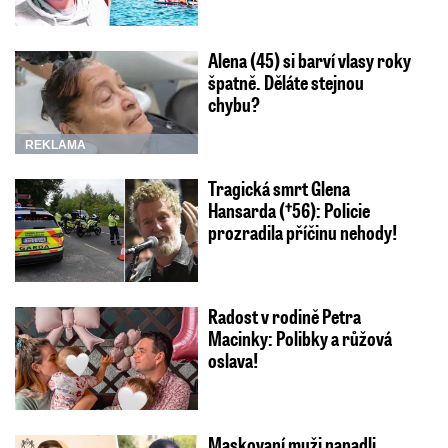
Alena (45) si barví vlasy roky
špatně. Děláte stejnou
chybu?
REKLAMA
Tragická smrt Glena
Hansarda (†56): Policie
prozradila příčinu nehody!
Radost v rodině Petra
Macinky: Polibky a růžová
oslava!
Maskovaní muži napadli