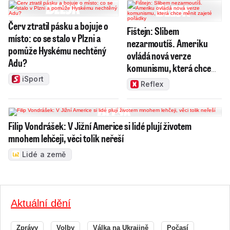
Červ ztratil pásku a bojuje o
Fištejn: Slibem
místo: co se stalo v Plzni a
nezarmoutíš. Ameriku
pomůže Hyskému nechtěný
ovládá nová verze
Adu?
komunismu, která chce
měnit zajeté pořádky
iSport
Reflex
Filip Vondrášek: V Jižní Americe si lidé plují životem
mnohem lehčeji, věci tolik neřeší
Lidé a země
Aktuální dění
Zprávy
Volby
Válka na Ukrajině
Počasí