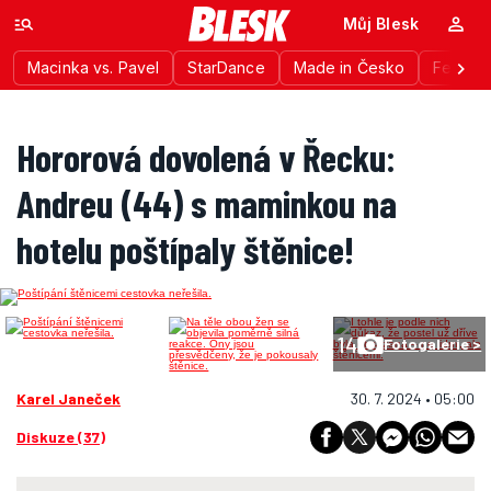
Můj Blesk
Macinka vs. Pavel
StarDance
Made in Česko
Festiva
Hororová dovolená v Řecku:
Andreu (44) s maminkou na
hotelu poštípaly štěnice!
14
Fotogalerie >
Karel Janeček
30. 7. 2024 • 05:00
Diskuze (37)