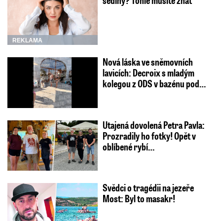
REKLAMA
Nová láska ve sněmovních
lavicích: Decroix s mladým
kolegou z ODS v bazénu pod…
Utajená dovolená Petra Pavla:
Prozradily ho fotky! Opět v
oblíbené rybí…
Svědci o tragédii na jezeře
Most: Byl to masakr!