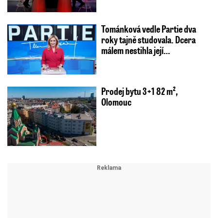
Tománková vedle Partie dva
roky tajně studovala. Dcera
málem nestihla její…
Prodej bytu 3+1 82 m²,
Olomouc