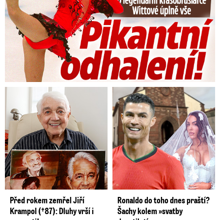
Před rokem zemřel Jiří
Ronaldo do toho dnes praští?
Krampol (†87): Dluhy vrší i
Šachy kolem »svatby