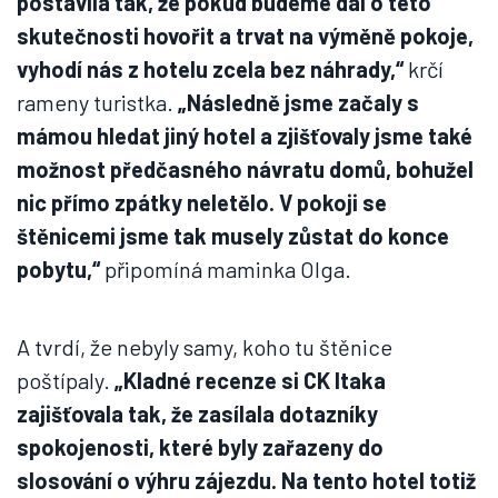
postavila tak, že pokud budeme dál o této
skutečnosti hovořit a trvat na výměně pokoje,
vyhodí nás z hotelu zcela bez náhrady,“
krčí
rameny turistka.
„Následně jsme začaly s
mámou hledat jiný hotel a zjišťovaly jsme také
možnost předčasného návratu domů, bohužel
nic přímo zpátky neletělo. V pokoji se
štěnicemi jsme tak musely zůstat do konce
pobytu,“
připomíná maminka Olga.
A tvrdí, že nebyly samy, koho tu štěnice
poštípaly.
„Kladné recenze si CK Itaka
zajišťovala tak, že zasílala dotazníky
spokojenosti, které byly zařazeny do
slosování o výhru zájezdu. Na tento hotel totiž