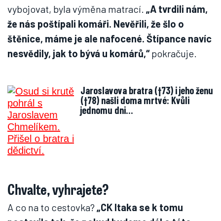
vybojovat, byla výměna matrací.
„A tvrdili nám,
že nás poštípali komáři. Nevěřili, že šlo o
štěnice, máme je ale nafocené. Štípance navíc
nesvědily, jak to bývá u komárů,“
pokračuje.
Jaroslavova bratra (†73) i jeho ženu
(†78) našli doma mrtvé: Kvůli
jednomu dni…
Chvalte, vyhrajete?
A co na to cestovka?
„CK Itaka se k tomu