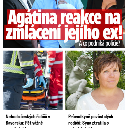
Levné nákupy,…
Potřebujete Ombudsmana Blesku?
NAPIŠTE NÁM SVÉ PŘÍBĚHY
Na adresu redakce: Blesk OMBUDSMAN,
Komunardů 42, 170 00 Praha 7 nebo na e-
mailovou adresu:
ombudsman@cncenter.cz
Nezapomeňte připsat také svoje telefonní
číslo. Podmínkou je zveřejnění vašeho příběhu
v deníku Blesk a reportáže na Blesk.cz!
Nehoda českých řidičů v
Průvodkyně pozůstalých
Bavorsku: Pět vážně
rodičů: Syna ztratila o