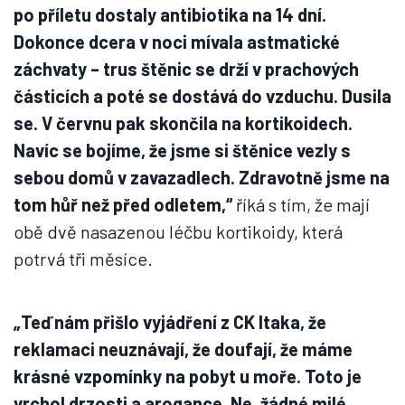
po příletu dostaly antibiotika na 14 dní.
Dokonce dcera v noci mívala astmatické
záchvaty – trus štěnic se drží v prachových
částicích a poté se dostává do vzduchu. Dusila
se. V červnu pak skončila na kortikoidech.
Navíc se bojíme, že jsme si štěnice vezly s
sebou domů v zavazadlech. Zdravotně jsme na
tom hůř než před odletem,“
říká s tím, že mají
obě dvě nasazenou léčbu kortikoidy, která
potrvá tři měsíce.
„Teď nám přišlo vyjádření z CK Itaka, že
reklamaci neuznávají, že doufají, že máme
krásné vzpomínky na pobyt u moře. Toto je
vrchol drzosti a arogance. Ne, žádné milé