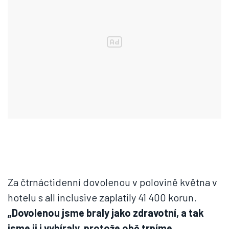
Za čtrnáctidenní dovolenou v polovině května v
hotelu s all inclusive zaplatily 41 400 korun.
„Dovolenou jsme braly jako zdravotní, a tak
jsme ji i vybíraly, protože obě trpíme