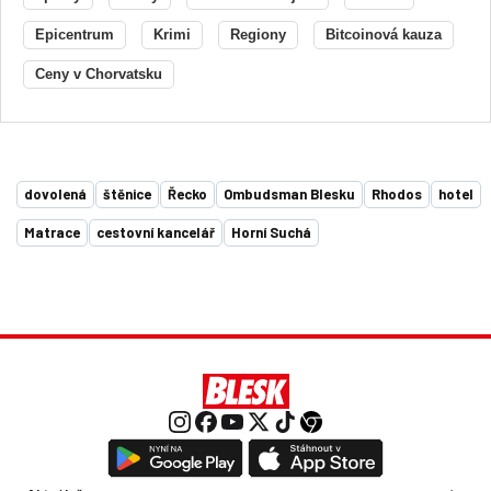
Epicentrum
Krimi
Regiony
Bitcoinová kauza
Ceny v Chorvatsku
dovolená
štěnice
Řecko
Ombudsman Blesku
Rhodos
hotel
Matrace
cestovní kancelář
Horní Suchá