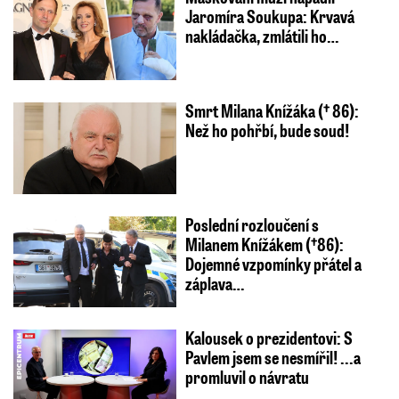
Jaromíra Soukupa: Krvavá
nakládačka, zmlátili ho…
Smrt Milana Knížáka († 86):
Než ho pohřbí, bude soud!
Poslední rozloučení s
Milanem Knížákem (†86):
Dojemné vzpomínky přátel a
záplava…
Kalousek o prezidentovi: S
Pavlem jsem se nesmířil! ...a
promluvil o návratu