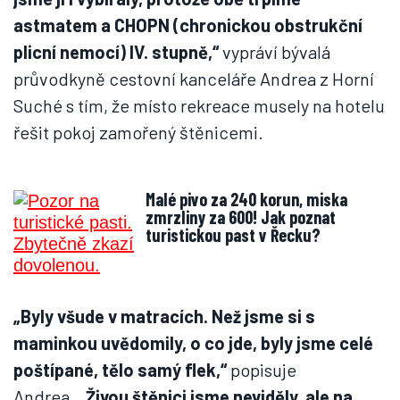
astmatem a CHOPN (chronickou obstrukční
plicní nemocí) IV. stupně,“
vypráví bývalá
průvodkyně cestovní kanceláře Andrea z Horní
Suché s tím, že místo rekreace musely na hotelu
řešit pokoj zamořený štěnicemi.
Malé pivo za 240 korun, miska
zmrzliny za 600! Jak poznat
turistickou past v Řecku?
„Byly všude v matracích. Než jsme si s
maminkou uvědomily, o co jde, byly jsme celé
poštípané, tělo samý flek,“
popisuje
Andrea.
„Živou štěnici jsme neviděly, ale na