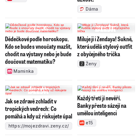
Dáma
Dědečkové podle horoskopu.
Miluje ji i Zendaya! Sukně,
Kdo se bude s vnoučaty mazlit,
která udělá stylový outfit
chodit na výstavy nebo je bude
z obyčejného trička
doučovat matematiku?
Ženy
Maminka
Každý třetí jí nevěří.
Jak se zdravě zchladit v
Banky přesto sázejí na
tropických vedrech: Co
umělou inteligenci
pomáhá a kdy už riskujete úpal
e15
https://mojezdravi.zeny.cz/