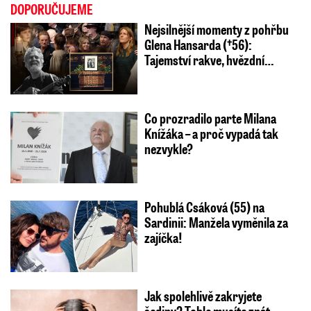
DOPORUČUJEME
Nejsilnější momenty z pohřbu
Glena Hansarda (†56):
Tajemství rakve, hvězdní…
Co prozradilo parte Milana
Knížáka – a proč vypadá tak
nezvykle?
Pohublá Csáková (55) na
Sardinii: Manžela vyměnila za
zajíčka!
Jak spolehlivě zakryjete
šediny? Tohle musíte znát