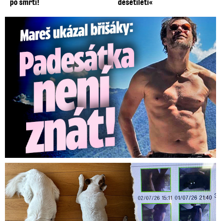
po smrti!
desetiletí«
Mareš v dokonalé formě ukázal břišáky: Padesátka není znát
Za hlídání psů zaplatili 20 tisíc, doma našli cizí ženy!