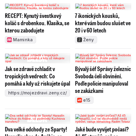
RECEPT: Kynutý švestkový
7 ikonických kousků,
koláč s drobenkou. Klasika, se
které vám budou slušet ve
kterou zabodujete
20 i v 60 letech
Maminka
Ženy
Jak se zdravě zchladit v
Bývalý šéf Správy železnic
tropických vedrech: Co
Svoboda čelí obvinění.
pomáhá a kdy už riskujete úpal
Podle policie manipuloval
se zakázkami
https://mojezdravi.zeny.cz/
e15
Dva velké odchody ze Sparty!
Jaké bude vyvíjet počasí?