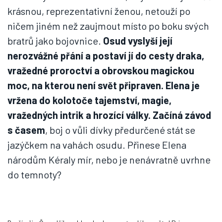
krásnou, reprezentativní ženou, netouží po
ničem jiném než zaujmout místo po boku svých
bratrů jako bojovnice.
Osud vyslyší její
nerozvážné přání a postaví jí do cesty draka,
vražedné proroctví a obrovskou magickou
moc, na kterou není svět připraven. Elena je
vržena do kolotoče tajemství, magie,
vražedných intrik a hrozící války. Začíná závod
s časem
, boj o vůli dívky předurčené stát se
jazýčkem na vahách osudu. Přinese Elena
národům Kéraly mír, nebo je nenávratně uvrhne
do temnoty?