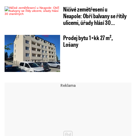
Ničivé zemětřesení u
Neapole: Obří balvany se řítily
ulicemi, úřady hlásí 30…
Prodej bytu 1+kk 27 m²,
Lošany