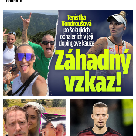
hodnota
Vondroušová po šokujících odhaleních v kauze: Záhadný vzkaz!