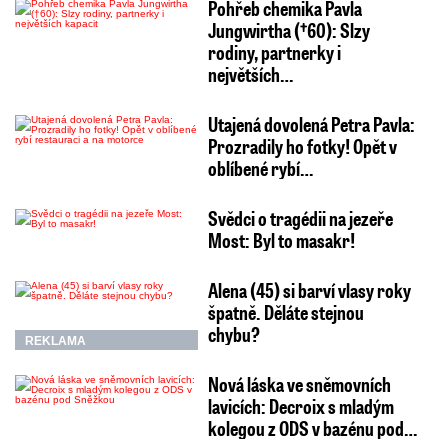
Pohřeb chemika Pavla
Jungwirtha (†60): Slzy
rodiny, partnerky i
největších…
Utajená dovolená Petra Pavla:
Prozradily ho fotky! Opět v
oblíbené rybí…
Svědci o tragédii na jezeře
Most: Byl to masakr!
Alena (45) si barví vlasy roky
špatně. Děláte stejnou
chybu?
REKLAMA
Nová láska ve sněmovních
lavicích: Decroix s mladým
kolegou z ODS v bazénu pod…