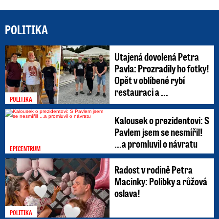
POLITIKA
Utajená dovolená Petra
Pavla: Prozradily ho fotky!
Opět v oblíbené rybí
restauraci a ...
POLITIKA
Kalousek o prezidentovi: S
Pavlem jsem se nesmířil!
...a promluvil o návratu
EPICENTRUM
Radost v rodině Petra
Macinky: Polibky a růžová
oslava!
POLITIKA