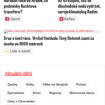
Haraslín chce do Arábie, co
Až 45 stupňů, což se
podmínky Kuchtova
dlouhodobě nedá vydržet,
transferu?
varuje klimatolog Radim
Tolasz
iSport
Reflex
Sraz v šest ráno. Vrchol festivalu Tóny Dolomit zazní za
úsvitu ve 3000 metrech
Lidé a země
Aktuální dění
Zprávy
Volby
Válka na Ukrajině
Počasí
Epicentrum
Krimi
Regiony
Bitcoinová kauza
Ceny v Chorvatsku