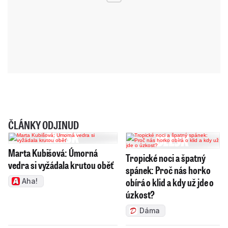
ČLÁNKY ODJINUD
Marta Kubišová: Úmorná
Tropické noci a špatný
vedra si vyžádala krutou oběť
spánek: Proč nás horko
obírá o klid a kdy už jde o
Aha!
úzkost?
Dáma