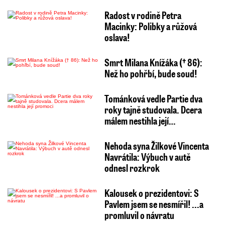
Radost v rodině Petra
Macinky: Polibky a růžová
oslava!
Smrt Milana Knížáka († 86):
Než ho pohřbí, bude soud!
Tománková vedle Partie dva
roky tajně studovala. Dcera
málem nestihla její…
Nehoda syna Žilkové Vincenta
Navrátila: Výbuch v autě
odnesl rozkrok
Kalousek o prezidentovi: S
Pavlem jsem se nesmířil! ...a
promluvil o návratu