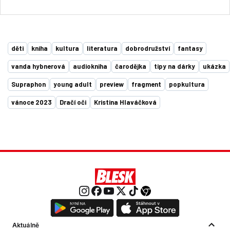
děti
kniha
kultura
literatura
dobrodružství
fantasy
vanda hybnerová
audiokniha
čarodějka
tipy na dárky
ukázka
Supraphon
young adult
preview
fragment
popkultura
vánoce 2023
Dračí oči
Kristina Hlaváčková
Aktuálně