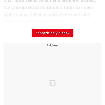
Charlika a svého zvláštního přítele Michaela,
který se jí zavázal službou, v tom však není
úplně sama. Zvládne malá Elena nástrahy
svého dobrodružného života?
Jak se vypořádá
s pravdou o sobě samotné? O tom už vypráví
Zobrazit celý článek
oblíbený autorčin příběh.
Podcast: Máme dost
komiksových paskvilů? Chce
se nám ještě do kin? Odpovídá
půlka ...