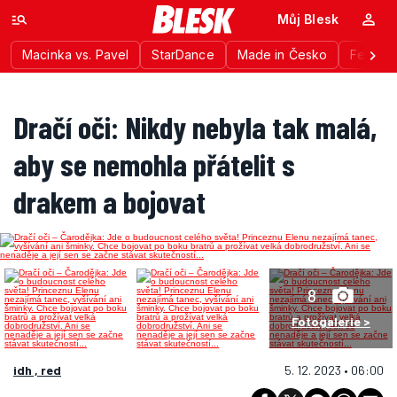
Můj Blesk
Macinka vs. Pavel
StarDance
Made in Česko
Festiva
Dračí oči: Nikdy nebyla tak malá,
aby se nemohla přátelit s
drakem a bojovat
8
Fotogalerie >
idh , red
5. 12. 2023 • 06:00