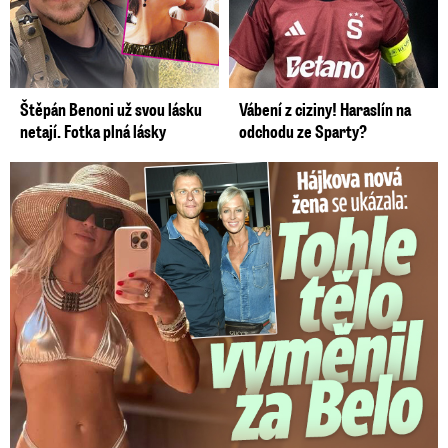
Štěpán Benoni už svou lásku
Vábení z ciziny! Haraslín na
netají. Fotka plná lásky
odchodu ze Sparty?
Tohle tělo nahradilo Belo: Nová partnerka se ukázala...