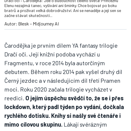
Dračí oči – Čarodějka: Jde o budoucnost celého světa! Princeznu
Elenu nezajímá tanec, vyšívání ani šminky. Chce bojovat po boku
bratrů a prožívat velká dobrodružství. Ani se nenaděje a její sen se
začne stávat skutečností...
Autor: Blesk – Midjourney AI
Čarodějka je prvním dílem YA fantasy trilogie
Dračí oči. Její knižní podoba vychází u
Fragmentu, v roce 2014 byla autorčiným
debutem. Během roku 2014 pak vyšel druhý díl
Černý jezdec a v následujícím díl třetí Pramen
moci. Roku 2020 začala trilogie vycházet v
reedici.
O jejím úspěchu svědčí to, že se i přes
lockdown, který padl týden po vydání, dočkala
rychlého dotisku. Knihy si našly své čtenáře i
mimo cílovou skupinu.
Lákají svérázným