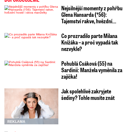
Nejsilnější momenty z pohřbu
Glena Hansarda (†56):
Tajemství rakve, hvězdní…
Co prozradilo parte Milana
Knížáka – a proč vypadá tak
nezvykle?
Pohublá Csáková (55) na
Sardinii: Manžela vyměnila za
zajíčka!
Jak spolehlivě zakryjete
šediny? Tohle musíte znát
REKLAMA