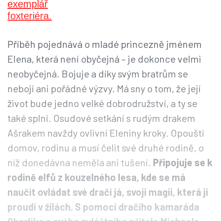
Příběh pojednává o mladé princezně jménem
Elena, která není obyčejná – je dokonce velmi
neobyčejná. Bojuje a díky svým bratrům se
nebojí ani pořádné výzvy. Má sny o tom, že její
život bude jedno velké dobrodružství, a ty se
také splní. Osudové setkání s rudým drakem
Ašrakem navždy ovlivní Eleniny kroky. Opouští
domov, rodinu a musí čelit své druhé rodině, o
níž donedávna neměla ani tušení.
Připojuje se k
rodině elfů z kouzelného lesa, kde se má
naučit ovládat své dračí já, svoji magii, která jí
proudí v žilách. S pomocí dračího kamaráda