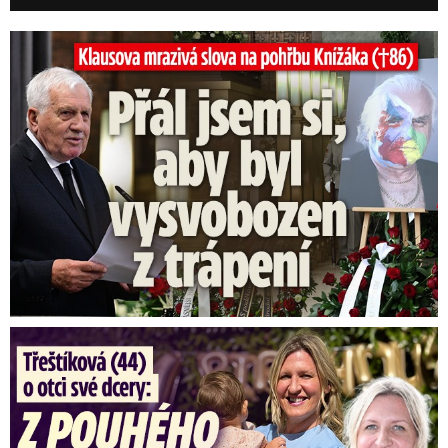
Klausova mrazivá slova na pohřbu Knížáka: Přál jsem si...
Třeštíková (44) o otci dcery: Z dárce spermatu pravý táta