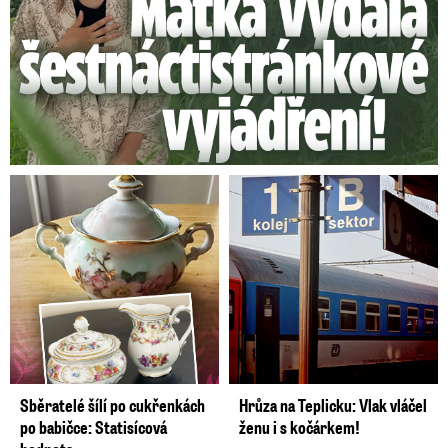
Sběratelé šílí po cukřenkách
Hrůza na Teplicku: Vlak vláčel
po babičce: Statisícová
ženu i s kočárkem!