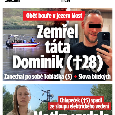
železnic!
muže
Oběť bouře v jezeru Most: Zemřel táta Dominik (†28)
Smrtelný pád chlapce: Matka vydala vyjádření na 16 stran