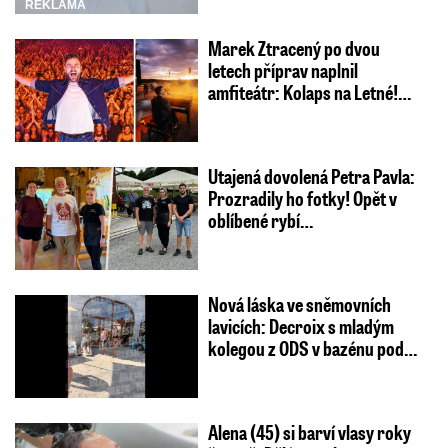
REKLAMA
Marek Ztracený po dvou
letech příprav naplnil
amfiteátr: Kolaps na Letné!…
Utajená dovolená Petra Pavla:
Prozradily ho fotky! Opět v
oblíbené rybí…
Nová láska ve sněmovních
lavicích: Decroix s mladým
kolegou z ODS v bazénu pod…
Alena (45) si barví vlasy roky