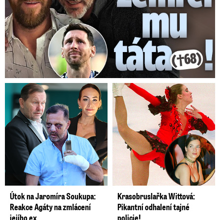
Útok na Jaromíra Soukupa:
Krasobruslařka Wittová:
Reakce Agáty na zmlácení
Pikantní odhalení tajné
jejího ex
policie!