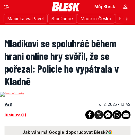
Můj Blesk
Macinka vs. Pavel
StarDance
Made in Česko
Festiva
Mladíkovi se spoluhráč během
hraní online hry svěřil, že se
pořezal: Policie ho vypátrala v
Kladně
VaB
7. 12. 2023 • 10:42
Diskuze (1)
Jak vám má Google doporučovat Blesk?