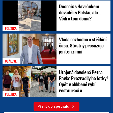
Decroix s Havránkem
dováděli v Polsku, ale…
Vědí o tom doma?
POLITIKA
Vláda rozhodne o střídání
času: Šťastný prosazuje
jen ten zimní
UDÁLOSTI
Utajená dovolená Petra
Pavla: Prozradily ho fotky!
Opět v oblíbené rybí
restauraci a ...
POLITIKA
Přejít do speciálu