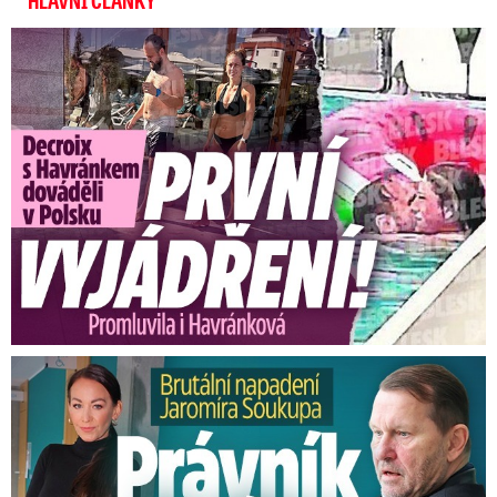
HLAVNÍ ČLÁNKY
Na doživotí: Vrah Verunky (†8)
Exministryně s Havránkem dováděli v Polsku: První slova!
škemral o trest smrti! Ve
vězení spáchal sebevraždu
Brutální napadení Soukupa. Právník Agáty promluvil