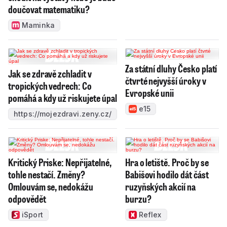
doučovat matematiku?
Maminka
Za státní dluhy Česko platí
Jak se zdravě zchladit v
čtvrté nejvyšší úroky v
tropických vedrech: Co
Evropské unii
pomáhá a kdy už riskujete úpal
e15
https://mojezdravi.zeny.cz/
Kritický Priske: Nepřijatelné,
Hra o letiště. Proč by se
tohle nestačí. Změny?
Babišovi hodilo dát část
Omlouvám se, nedokážu
ruzyňských akcií na
odpovědět
burzu?
iSport
Reflex