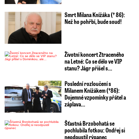
Smrt Milana Knížáka († 86):
Než ho pohřbí, bude soud!
Životní koncert Ztraceného
na Letné: Co se dělo ve VIP
stanu? Jágr přišel s…
Poslední rozloučení s
Milanem Knížákem (†86):
Dojemné vzpomínky přátel a
záplava…
Šťastná Brzobohatá se
pochlubila fotkou: Ondřej si
neodpustil rýpanec