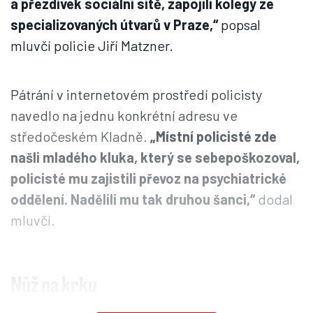
a přezdívek sociální sítě, zapojili kolegy ze
specializovaných útvarů v Praze,“
popsal
mluvčí policie Jiří Matzner.
Pátrání v internetovém prostředí policisty
navedlo na jednu konkrétní adresu ve
středočeském Kladně.
„Místní policisté zde
našli mladého kluka, který se sebepoškozoval,
policisté mu zajistili převoz na psychiatrické
oddělení. Nadělili mu tak druhou šanci,“
dodal
mluvčí.
Nůž na krku
Ještě před tímto náročným případem policisté