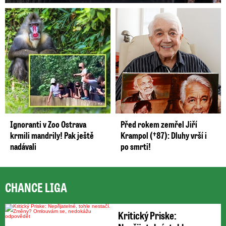
Ignoranti v Zoo Ostrava
Před rokem zemřel Jiří
krmili mandrily! Pak ještě
Krampol (†87): Dluhy vrší i
nadávali
po smrti!
CHANCE LIGA
Kritický Priske: