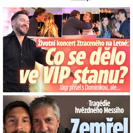
Koncert Ztraceného na Letné: Jágr přišel s Dominikou, ale...
Tragédie hvězdného Messiho: Zemřel mu táta (†68)!