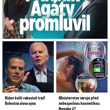
Biden kvůli rakovině trpí!
Ministerstvo varuje před
Bolestná slova syna
nebezpečnou kosmetikou:
Nemáte ji?