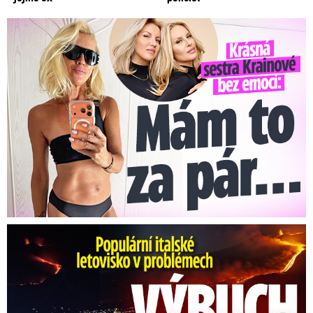
Krásná sestra Krainové bez emocí: Mám to za pár…
Erupce sicilské sopky Etny: Ruší desítky letů