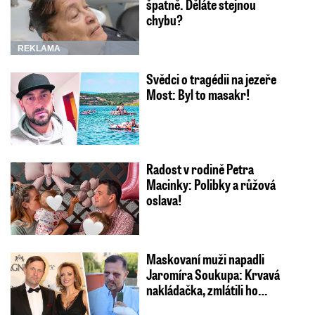
špatně. Děláte stejnou
chybu?
REKLAMA
Svědci o tragédii na jezeře
Most: Byl to masakr!
Radost v rodině Petra
Macinky: Polibky a růžová
oslava!
Maskovaní muži napadli
Jaromíra Soukupa: Krvavá
nakládačka, zmlátili ho…