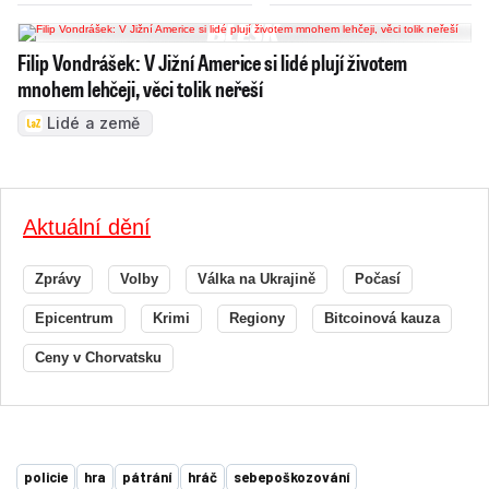
Filip Vondrášek: V Jižní Americe si lidé plují životem
mnohem lehčeji, věci tolik neřeší
Lidé a země
Aktuální dění
Zprávy
Volby
Válka na Ukrajině
Počasí
Epicentrum
Krimi
Regiony
Bitcoinová kauza
Ceny v Chorvatsku
policie
hra
pátrání
hráč
sebepoškozování