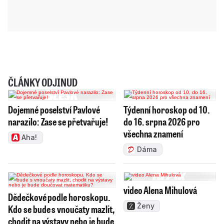
ČLÁNKY ODJINUD
Dojemné poselství Pavlové
Týdenní horoskop od 10.
narazilo: Zase se přetvařuje!
do 16. srpna 2026 pro
všechna znamení
Aha!
Dáma
video Alena Mihulová
Dědečkové podle horoskopu.
Ženy
Kdo se bude s vnoučaty mazlit,
chodit na výstavy nebo je bude