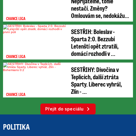
Nepřijatelné, tohle
nestačí. Změny?
Omlouvám se, nedokážu
CHANCE LIGA
odpovědět
SESTŘIH: Boleslav -
Sparta 2:0. Bezzubí
Letenští opět ztratili,
domácí rozhodli v ...
CHANCE LIGA
SESTŘIHY: Divočina v
Teplicích, další ztráta
Sparty. Liberec vyhrál,
Zlín - ...
CHANCE LIGA
Přejít do speciálu
POLITIKA