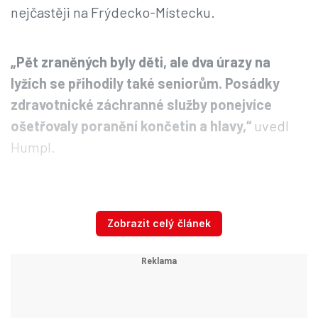
nejčastěji na Frýdecko-Místecku.
„Pět zraněných byly děti, ale dva úrazy na
lyžích se přihodily také seniorům. Posádky
zdravotnické záchranné služby ponejvíce
ošetřovaly poranění končetin a hlavy,“
uvedl
Humpl.
Nejvážnější zranění ve středu utrpěla desetiletá
dívka v Pstruží na Frýdecko-Místecku, kterou
Zobrazit celý článek
vrtulník transportoval do ostravské fakultní
nemocnice. Po kolizi s jiným lyžařem a
následném nárazu do zídky si poranila hlavu a
utrpěla zřejmě otřes mozku.