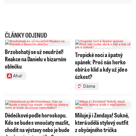
ČLÁNKY ODJINUD
Brzobohatý se už neudržel!
Tropické noci a špatný
Reakce na Danielu v bizarním
spánek: Proč nás horko
oblečku
obírá o klid a kdy už jde o
úzkost?
Aha!
Dáma
Dědečkové podle horoskopu.
Miluje ji i Zendaya! Sukně,
Kdo se bude s vnoučaty mazlit,
která udělá stylový outfit
chodit na výstavy nebo je bude
z obyčejného trička