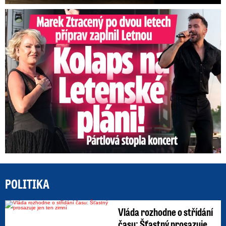
Marek Ztracený na Letné: Pártlová stopla koncert
POLITIKA
Vláda rozhodne o střídání
času: Šťastný prosazuje