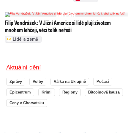
Filip Vondrášek: V Jižní Americe si lidé plují životem
mnohem lehčeji, věci tolik neřeší
Lidé a země
Aktuální dění
Zprávy
Volby
Válka na Ukrajině
Počasí
Epicentrum
Krimi
Regiony
Bitcoinová kauza
Ceny v Chorvatsku