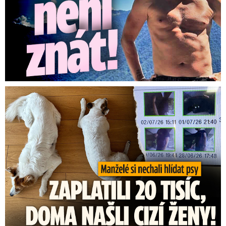
Za hlídání psů zaplatili 20 tisíc, doma našli cizí ženy!