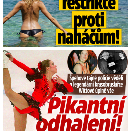
Tajná policie špehovala krasobruslařku Wittovou: Pikantní ...