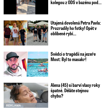
kolegou z ODS v bazénu pod…
Utajená dovolená Petra Pavla:
Prozradily ho fotky! Opět v
oblíbené rybí…
Svědci o tragédii na jezeře
Most: Byl to masakr!
Alena (45) si barví vlasy roky
špatně. Děláte stejnou
chybu?
REKLAMA