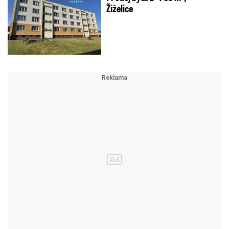
Žiželice