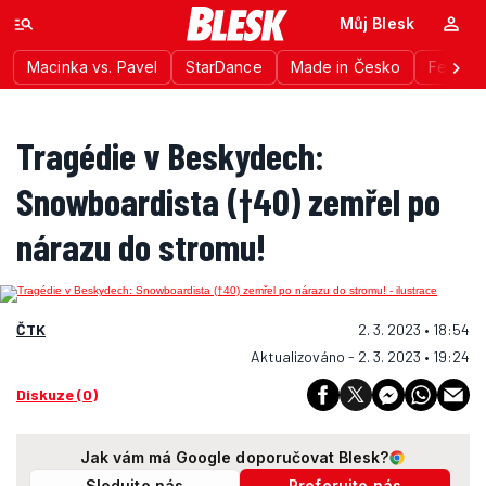
Můj Blesk
Macinka vs. Pavel
StarDance
Made in Česko
Festiva
Tragédie v Beskydech:
Snowboardista (†40) zemřel po
nárazu do stromu!
ČTK
2. 3. 2023 • 18:54
Aktualizováno - 2. 3. 2023 • 19:24
Diskuze (0)
Jak vám má Google doporučovat Blesk?
Sledujte nás
Preferujte nás