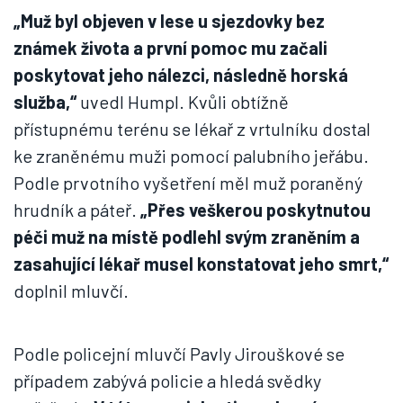
„Muž byl objeven v lese u sjezdovky bez
známek života a první pomoc mu začali
poskytovat jeho nálezci, následně horská
služba,“
uvedl Humpl. Kvůli obtížně
přístupnému terénu se lékař z vrtulníku dostal
ke zraněnému muži pomocí palubního jeřábu.
Podle prvotního vyšetření měl muž poraněný
hrudník a páteř.
„Přes veškerou poskytnutou
péči muž na místě podlehl svým zraněním a
zasahující lékař musel konstatovat jeho smrt,“
doplnil mluvčí.
Podle policejní mluvčí Pavly Jirouškové se
případem zabývá policie a hledá svědky