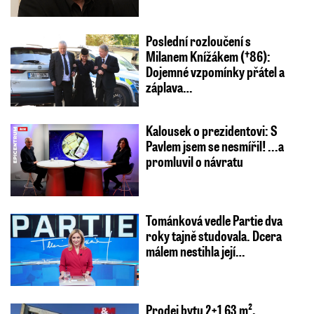
Poslední rozloučení s
Milanem Knížákem (†86):
Dojemné vzpomínky přátel a
záplava…
Kalousek o prezidentovi: S
Pavlem jsem se nesmířil! ...a
promluvil o návratu
Tománková vedle Partie dva
roky tajně studovala. Dcera
málem nestihla její…
Prodej bytu 2+1 63 m²,