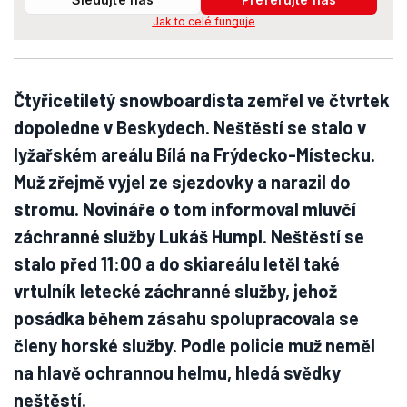
Jak to celé funguje
Čtyřicetiletý snowboardista zemřel ve čtvrtek
dopoledne v Beskydech. Neštěstí se stalo v
lyžařském areálu Bílá na Frýdecko-Místecku.
Muž zřejmě vyjel ze sjezdovky a narazil do
stromu. Novináře o tom informoval mluvčí
záchranné služby Lukáš Humpl. Neštěstí se
stalo před 11:00 a do skiareálu letěl také
vrtulník letecké záchranné služby, jehož
posádka během zásahu spolupracovala se
členy horské služby. Podle policie muž neměl
na hlavě ochrannou helmu, hledá svědky
neštěstí.