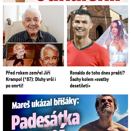
Před rokem zemřel Jiří
Ronaldo do toho dnes praští?
Krampol (†87): Dluhy vrší i
Šachy kolem »svatby
po smrti!
desetiletí«
Mareš v dokonalé formě ukázal břišáky: Padesátka není znát