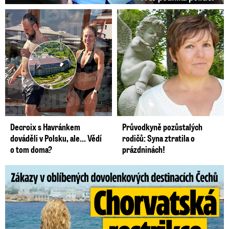
Decroix s Havránkem
Průvodkyně pozůstalých
dováděli v Polsku, ale… Vědí
rodičů: Syna ztratila o
o tom doma?
prázdninách!
Zákazy v dovolenkových rájích: Restrikce proti naháčům!