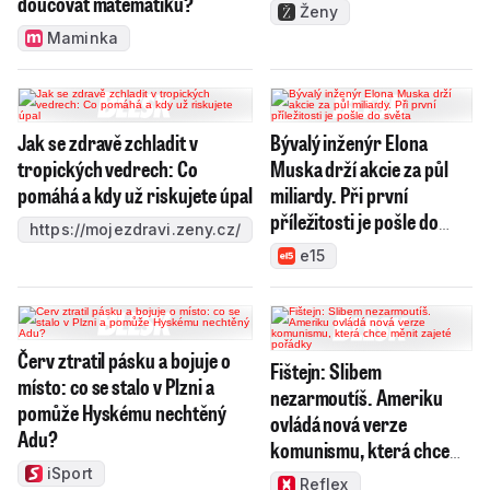
doučovat matematiku?
Ženy
Maminka
Jak se zdravě zchladit v
Bývalý inženýr Elona
tropických vedrech: Co
Muska drží akcie za půl
pomáhá a kdy už riskujete úpal
miliardy. Při první
příležitosti je pošle do
https://mojezdravi.zeny.cz/
světa
e15
Červ ztratil pásku a bojuje o
Fištejn: Slibem
místo: co se stalo v Plzni a
nezarmoutíš. Ameriku
pomůže Hyskému nechtěný
ovládá nová verze
Adu?
komunismu, která chce
měnit zajeté pořádky
iSport
Reflex