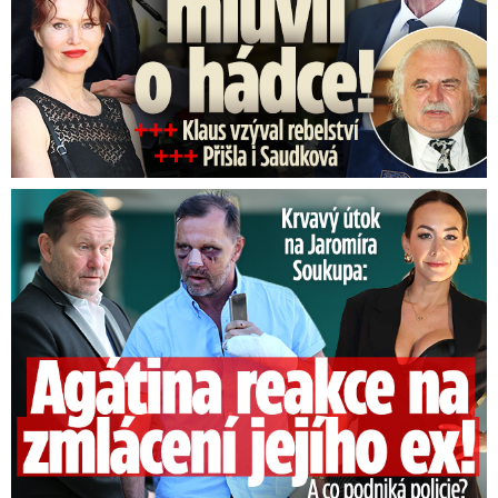
Útok na Jaromíra Soukupa: Reakce Agáty na zmlácení jejího ex