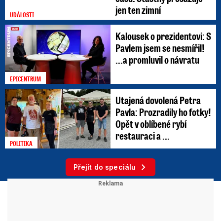
jen ten zimní
UDÁLOSTI
Kalousek o prezidentovi: S
Pavlem jsem se nesmířil!
...a promluvil o návratu
EPICENTRUM
Utajená dovolená Petra
Pavla: Prozradily ho fotky!
Opět v oblíbené rybí
restauraci a ...
POLITIKA
Přejít do speciálu