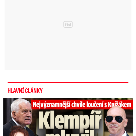
25 let od únosu Nataschy
Kampuschové (35): Tyran
Priklopil dívku bil, znásilňoval a
...
Video se připravuje ...
Záchrana 130 lyžařů zaseknutých na lanovce na
Šumpersku
Zdroj: HZS Olomouckého kraje
HLAVNÍ ČLÁNKY
Top momenty pohřbu Knížáka: Dojatý Klempíř, Pospíšil s Medou