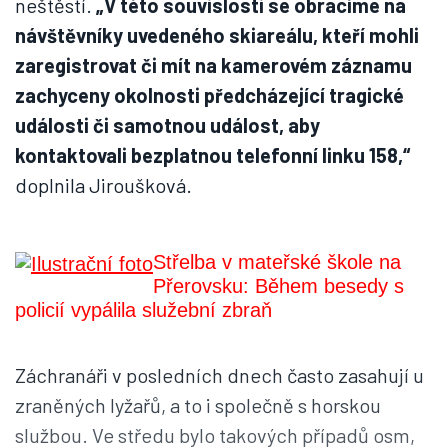
neštěstí.
„V této souvislosti se obracíme na
návštěvníky uvedeného skiareálu, kteří mohli
zaregistrovat či mít na kamerovém záznamu
zachyceny okolnosti předcházející tragické
události či samotnou událost, aby
kontaktovali bezplatnou telefonní linku 158,“
doplnila Jiroušková.
Střelba v mateřské škole na
Přerovsku: Během besedy s
policií vypálila služební zbraň
Záchranáři v posledních dnech často zasahují u
zraněných lyžařů, a to i společně s horskou
službou. Ve středu bylo takových případů osm,