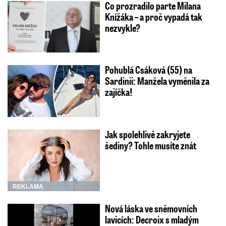
Co prozradilo parte Milana
Knížáka – a proč vypadá tak
nezvykle?
Pohublá Csáková (55) na
Sardinii: Manžela vyměnila za
zajíčka!
Jak spolehlivě zakryjete
šediny? Tohle musíte znát
REKLAMA
Nová láska ve sněmovních
lavicích: Decroix s mladým