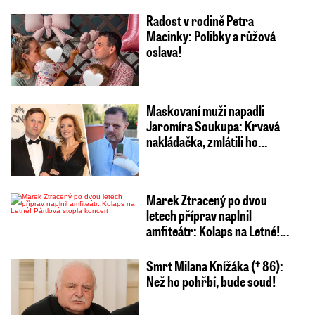
Radost v rodině Petra
Macinky: Polibky a růžová
oslava!
Maskovaní muži napadli
Jaromíra Soukupa: Krvavá
nakládačka, zmlátili ho…
Marek Ztracený po dvou
letech příprav naplnil
amfiteátr: Kolaps na Letné!…
Smrt Milana Knížáka († 86):
Než ho pohřbí, bude soud!