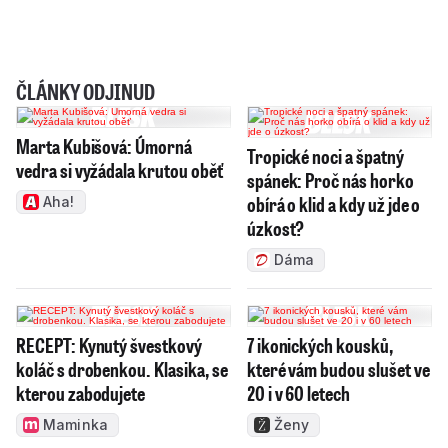
ČLÁNKY ODJINUD
Marta Kubišová: Úmorná
Tropické noci a špatný
vedra si vyžádala krutou oběť
spánek: Proč nás horko
obírá o klid a kdy už jde o
Aha!
úzkost?
Dáma
RECEPT: Kynutý švestkový
7 ikonických kousků,
koláč s drobenkou. Klasika, se
které vám budou slušet ve
kterou zabodujete
20 i v 60 letech
Maminka
Ženy