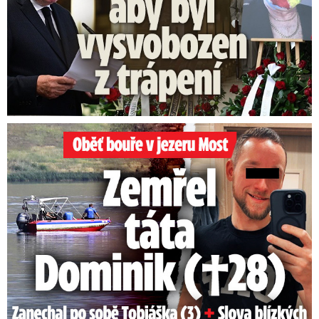
Oběť bouře v jezeru Most: Zemřel táta Dominik (†28)