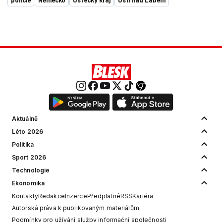
policie
Německo
Ústecký kraj
Ústí nad Labem
Aktuálně
Léto 2026
Politika
Sport 2026
Technologie
Ekonomika
Kontakty
Redakce
Inzerce
Předplatné
RSS
Kariéra
Autorská práva k publikovaným materiálům
Podmínky pro užívání služby informační společnosti