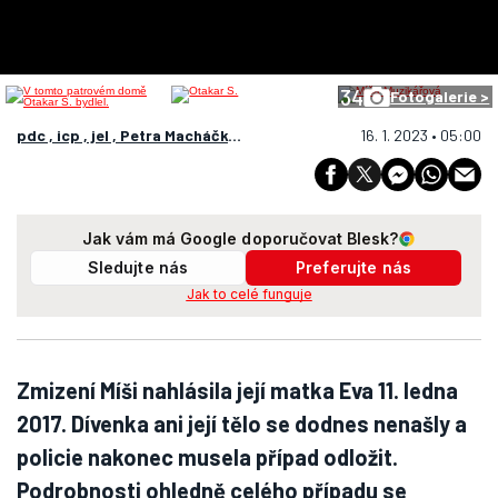
34
Fotogalerie >
pdc , icp , jel , Petra Macháčková , Tereza Prošková
16. 1. 2023 • 05:00
Jak vám má Google doporučovat Blesk?
Sledujte nás
Preferujte nás
Jak to celé funguje
Zmizení Míši nahlásila její matka Eva 11. ledna
2017. Dívenka ani její tělo se dodnes nenašly a
policie nakonec musela případ odložit.
Podrobnosti ohledně celého případu se