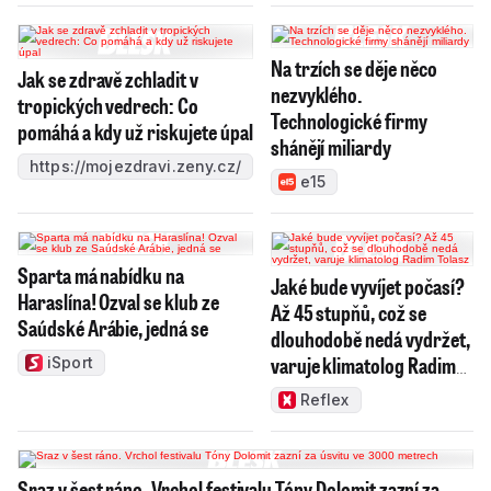
Na trzích se děje něco
Jak se zdravě zchladit v
nezvyklého.
tropických vedrech: Co
Technologické firmy
pomáhá a kdy už riskujete úpal
shánějí miliardy
https://mojezdravi.zeny.cz/
e15
Sparta má nabídku na
Jaké bude vyvíjet počasí?
Haraslína! Ozval se klub ze
Až 45 stupňů, což se
Saúdské Arábie, jedná se
dlouhodobě nedá vydržet,
varuje klimatolog Radim
iSport
Tolasz
Reflex
Sraz v šest ráno. Vrchol festivalu Tóny Dolomit zazní za