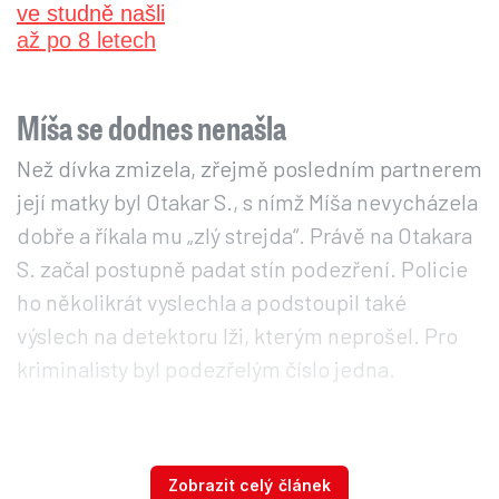
Míša se dodnes nenašla
Než dívka zmizela, zřejmě posledním partnerem
její matky byl Otakar S., s nímž Míša nevycházela
dobře a říkala mu „zlý strejda“. Právě na Otakara
S. začal postupně padat stín podezření. Policie
ho několikrát vyslechla a podstoupil také
výslech na detektoru lži, kterým neprošel. Pro
kriminalisty byl podezřelým číslo jedna.
Podcast: Krvavý útok na
Kladensku. Navedli mě k tomu
Zobrazit celý článek