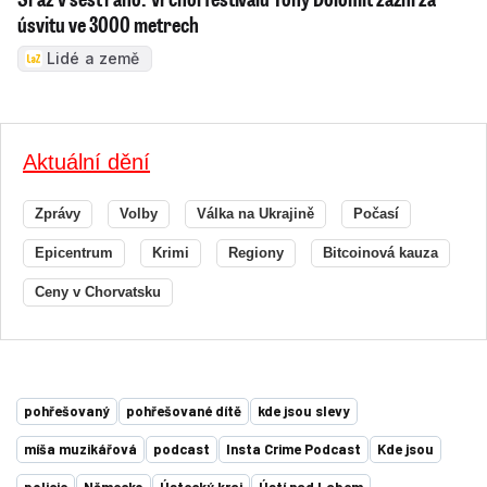
úsvitu ve 3000 metrech
Lidé a země
Aktuální dění
Zprávy
Volby
Válka na Ukrajině
Počasí
Epicentrum
Krimi
Regiony
Bitcoinová kauza
Ceny v Chorvatsku
pohřešovaný
pohřešované dítě
kde jsou slevy
míša muzikářová
podcast
Insta Crime Podcast
Kde jsou