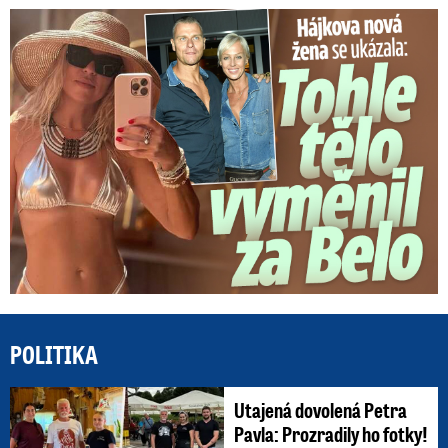
Tohle tělo nahradilo Belo: Nová partnerka se ukázala...
POLITIKA
Utajená dovolená Petra
Pavla: Prozradily ho fotky!