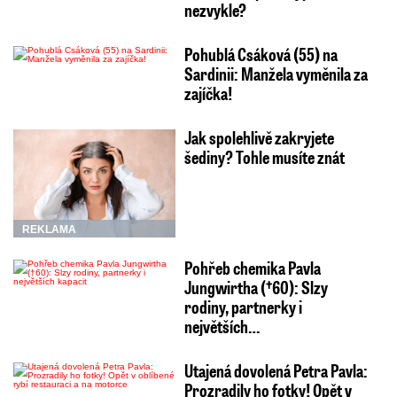
nezvykle?
Pohublá Csáková (55) na
Sardinii: Manžela vyměnila za
zajíčka!
Jak spolehlivě zakryjete
šediny? Tohle musíte znát
REKLAMA
Pohřeb chemika Pavla
Jungwirtha (†60): Slzy
rodiny, partnerky i
největších…
Utajená dovolená Petra Pavla:
Prozradily ho fotky! Opět v