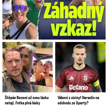
Štěpán Benoni už svou lásku
Vábení z ciziny! Haraslín na
netají. Fotka plná lásky
odchodu ze Sparty?