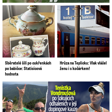
Sběratelé šílí po cukřenkách
Hrůza na Teplicku: Vlak vláčel
po babičce: Statisícová
ženu i s kočárkem!
hodnota
Vondroušová po šokujících odhaleních v kauze: Záhadný vzkaz!