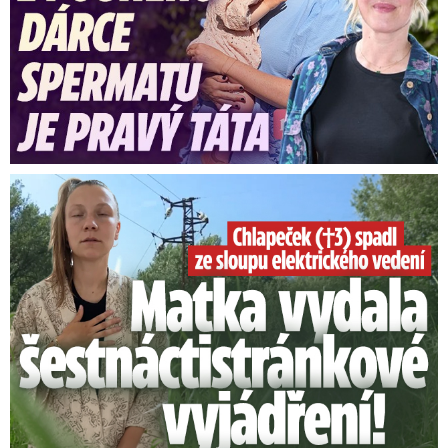
Smrtelný pád chlapce: Matka vydala vyjádření na 16 stran