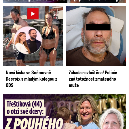
Nová láska ve Sněmovně:
Záhada rozluštěna! Policie
Decroix s mladým kolegou z
zná totožnost zmateného
ODS
muže
Třeštíková (44) o otci dcery: Z dárce spermatu pravý táta