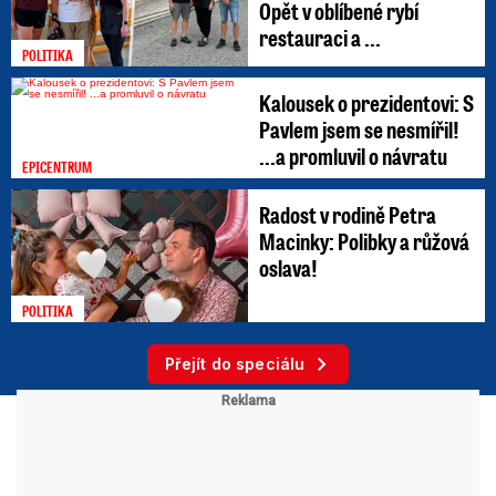
Opět v oblíbené rybí
restauraci a ...
POLITIKA
Kalousek o prezidentovi: S
Pavlem jsem se nesmířil!
...a promluvil o návratu
EPICENTRUM
Radost v rodině Petra
Macinky: Polibky a růžová
oslava!
POLITIKA
Přejít do speciálu