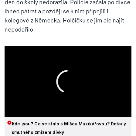
den do školy nedorazila. Policie začala po dívce
ihned pátrat a později se k nim připojili i
kolegové z Německa. Holčičku se jim ale najít
nepodařilo.
Kde jsou? Co se stalo s Míšou Muzikářovou? Detaily
smutného zmizení dívky