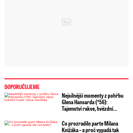
DOPORUČUJEME
Nejsilnější momenty z pohřbu
Glena Hansarda (†56):
Tajemství rakve, hvězdní…
Co prozradilo parte Milana
Knížáka – a proč vypadá tak