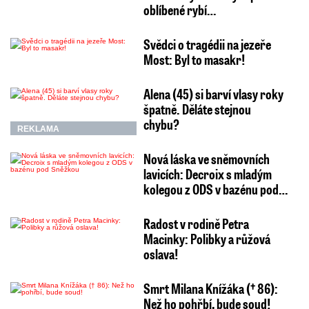
oblíbené rybí…
Svědci o tragédii na jezeře
Most: Byl to masakr!
Alena (45) si barví vlasy roky
špatně. Děláte stejnou
chybu?
REKLAMA
Nová láska ve sněmovních
lavicích: Decroix s mladým
kolegou z ODS v bazénu pod…
Radost v rodině Petra
Macinky: Polibky a růžová
oslava!
Smrt Milana Knížáka († 86):
Než ho pohřbí, bude soud!