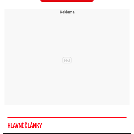
ufouni, tvrdil vrah Hero
Otakar S. byl navíc podezřelý ze sexuálního
obtěžování nezletilé, jednalo se o Míšinu
kamarádku.
Hrozilo mu až osm let vězení.
Tento případ se ale k soudu nedostal. Dne 30.
ledna 2017 Otakar S. spáchal sebevraždu.
Po
jeho smrti policie na celý případ uvalila
informační embargo. Po dívce ale nadále
pátrali.
HLAVNÍ ČLÁNKY