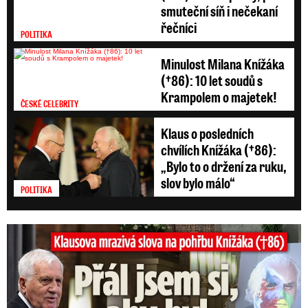
smuteční síň i nečekaní
řečníci
POLITIKA
Minulost Milana Knížáka
(†86): 10 let soudů s
Krampolem o majetek!
ČESKÉ CELEBRITY
Klaus o posledních
chvílích Knížáka (†86):
„Bylo to o držení za ruku,
slov bylo málo“
POLITIKA
Klausova mrazivá slova na pohřbu Knížáka: Přál jsem si...