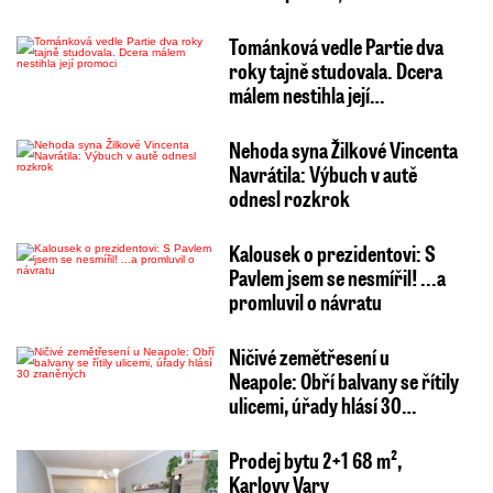
Tománková vedle Partie dva
roky tajně studovala. Dcera
málem nestihla její…
Nehoda syna Žilkové Vincenta
Navrátila: Výbuch v autě
odnesl rozkrok
Kalousek o prezidentovi: S
Pavlem jsem se nesmířil! ...a
promluvil o návratu
Ničivé zemětřesení u
Neapole: Obří balvany se řítily
ulicemi, úřady hlásí 30…
Prodej bytu 2+1 68 m²,
Karlovy Vary