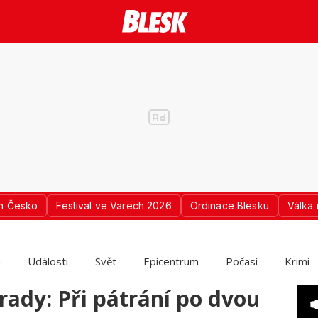
n Česko
Festival ve Varech 2026
Ordinace Blesku
Válka 
a
Události
Svět
Epicentrum
Počasí
Krimi
rady: Při pátrání po dvou