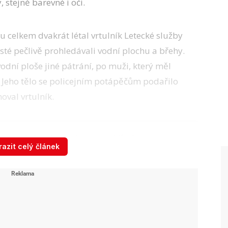
, stejně barevné i oči.
 celkem dvakrát létal vrtulník Letecké služby
cisté pečlivě prohledávali vodní plochu a břehy.
dní ploše jiné pátrání, po muži, který měl
 Jeho tělo se policejním potápěčům podařilo
oval vrtulník.
Matku dvou dětí
azit celý článek
Martinu (†44) našli
mrtvou: Jiřího (†39)
podezřelého z vraždy
potápěči vylovili
mrtvého u Žďákovského