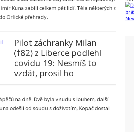
imír Kuna zabili celkem pět lidí. Těla některých z
do Orlické přehrady.
Pilot záchranky Milan
(†82) z Liberce podlehl
covidu-19: Nesmíš to
vzdát, prosil ho
kamarád Jiří
tápěčů na dně. Dvě byla v sudu s louhem, další
 Kuna odešli od soudu s doživotím, Kopáč dostal