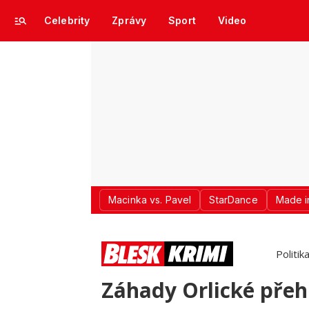
Celebrity
Zprávy
Sport
Video
Macinka vs. Pavel
StarDance
Made i
Politik
Záhady Orlické přeh