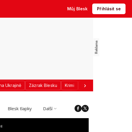
Můj Blesk
Přihlásit se
na Ukrajině
Zázrak Blesku
Krimi
Donald Trump
Sport
Blesk tlapky
Další