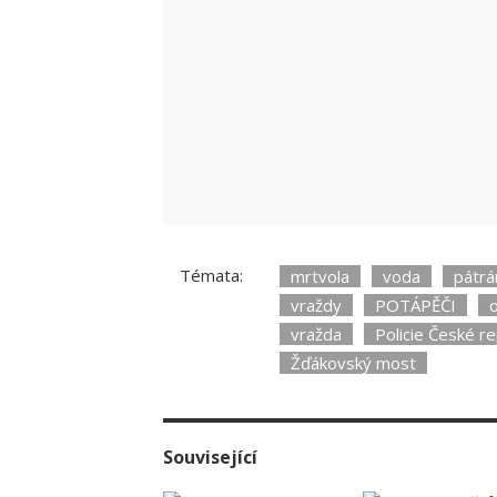
Témata:
mrtvola
voda
pátrá
vraždy
POTÁPĚČI
o
vražda
Policie České re
Žďákovský most
Související