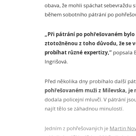
obava, že mohli spáchat sebevraždu s
během sobotního pátrání po pohřešo
„Při pátrání po pohřešovaném bylo
ztotožněnou z toho důvodu, že se v
probíhat různé expertizy,“
popsala B
Ingrišová.
Před několika dny probíhalo další pát
pohřešovaném muži z Milevska, je n
dodala policejní mluvčí. V pátrání jso
najít tělo se záhadnou minulostí.
Jedním z pohřešovaných je
Martin No