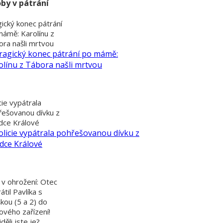
by v pátrání
ický konec pátrání
mámě: Karolínu z
ra našli mrtvou
cie vypátrala
řešovanou dívku z
dce Králové
 v ohrožení: Otec
átil Pavlíka s
kou (5 a 2) do
ového zařízení!
děli jste je?