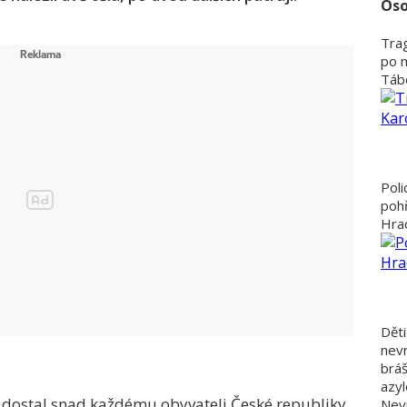
Oso
Trag
po 
Tábo
Poli
poh
Hra
Děti
nevr
bráš
azyl
i dostal snad každému obyvateli České republiky.
Nevi