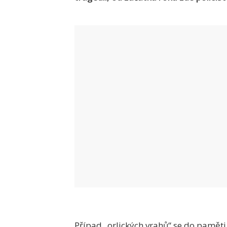
Případ „orlických vrahů“ se do pamět