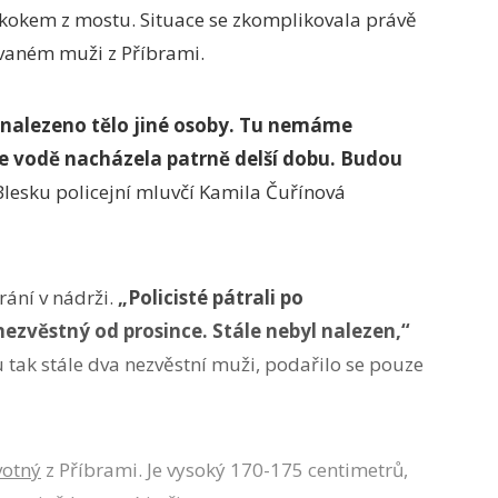
kokem z mostu. Situace se zkomplikovala právě
vaném muži z Příbrami.
 nalezeno tělo jiné osoby. Tu nemáme
e vodě nacházela patrně delší dobu. Budou
lesku policejní mluvčí Kamila Čuřínová
rání v nádrži.
„Policisté pátrali po
ezvěstný od prosince. Stále nebyl nalezen,“
u tak stále dva nezvěstní muži, podařilo se pouze
votný
z Příbrami. Je vysoký 170-175 centimetrů,