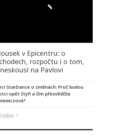
lousek v Epicentru: o
chodech, rozpočtu i o tom,
 neskousl na Pavlovi
rci StarDance o změnách: Proč budou
tci opět čtyři a čím přesvědčila
kiewiczová?
í videa