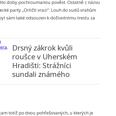
 této doby pochroumanou pověst. Ostatně z názvu
ecké party „Orličtí vrazi“. Louh do sudů vrahům
 byl sám také odsouzen k doživotnímu trestu za
Drsný zákrok kvůli
roušce v Uherském
Hradišti: Strážníci
sundali známého
rappera. Co jim vzkázal?
li tam totiž po dvou pohřešovaných, u kterých je