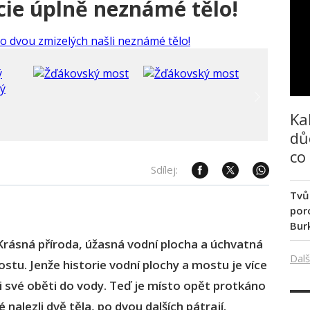
cie úplně neznámé tělo!
Ka
dů
co
Sdílej:
Tvů
poro
Bur
Krásná příroda, úžasná vodní plocha a úchvatná
Dalš
u. Jenže historie vodní plochy a mostu je více
ali své oběti do vody. Teď je místo opět protkáno
 nalezli dvě těla, po dvou dalších pátrají.