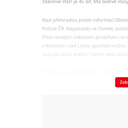
zdánlivé stáří je 45 let. Má šedivé vlasy
Nad přehradou podle informací Blesku
Policie ČR. Naposledy ve čtvrtek, poli
Před necelým měsícem probíhalo na vo
v Kamenici nad Lipou spáchat vraždu.
najít po dvou dnech. I tehdy tam zasah
Zobr