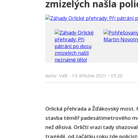
zmizelých našla poli
Autor: VaB -
13. března 2021
•
05:20
Orlická přehrada a Žďákovský most. 
stavba téměř padesátimetrového most
než děsivá. Orličtí vrazi tady shazov
tragédií, od začátku roku zde policisté