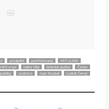
mostu
ní
potápění
pohřešovaný
VRTULNÍK
rličtí vrazi
nález těla
letecká služba
Česko
publiky
vodstvo
Ivan Roubal
Ludvík Černý