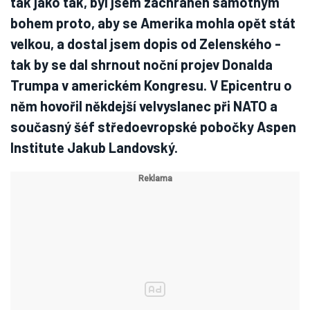
tak jako tak, byl jsem zachráněn samotným
bohem proto, aby se Amerika mohla opět stát
velkou, a dostal jsem dopis od Zelenského -
tak by se dal shrnout noční projev Donalda
Trumpa v americkém Kongresu. V Epicentru o
něm hovořil někdejší velvyslanec při NATO a
současný šéf středoevropské pobočky Aspen
Institute Jakub Landovský.