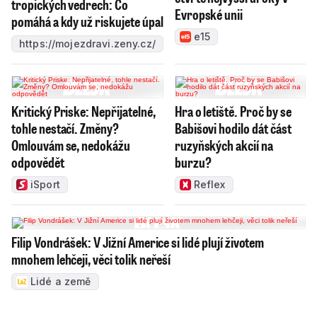
tropických vedrech: Co
Evropské unii
pomáhá a kdy už riskujete úpal
e15
https://mojezdravi.zeny.cz/
Kritický Priske: Nepřijatelné,
Hra o letiště. Proč by se
tohle nestačí. Změny?
Babišovi hodilo dát část
Omlouvám se, nedokážu
ruzyňských akcií na
odpovědět
burzu?
iSport
Reflex
Filip Vondrášek: V Jižní Americe si lidé plují životem
mnohem lehčeji, věci tolik neřeší
Lidé a země