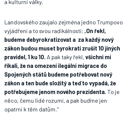
a kulturní války.
Landovského zaujalo zejména jedno Trumpovo
vyjádření a to svou radikálností: „
On řekl,
budeme debyrokratizovat a za každý nový
zákon budou muset byrokrati zrušit 10 jiných
pravidel, 1 ku 10.
A pak taky řekl,
všichni mi
říkali, že na omezení ilegální migrace do
Spojených států budeme potřebovat nový
zákon a ten bude složitý a teď to vypadá, že
potřebujeme jenom nového prezidenta.
To je
něco, čemu lidé rozumí, a pak buďme jen
opatrní k těm datům.“