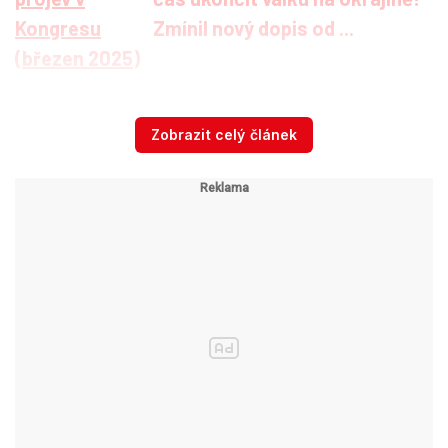
Zmínil nový dopis od ...
„Kritika toho, co bylo, byla někdy velice
Zobrazit celý článek
osobní,“
zmínil Landovský s odkazem na
Trumpova vyjádření o tom, že
Biden
byl nejhorší
prezident v historii. „Bylo také vidět, jak
polovina Kongresu Trumpovi tleská a druhá
polovina protestuje. A on se občas vtipně
obracel na ty, kteří byli proti," komentoval
atmosféru v americkém Kongresu. Podle něj
Trump prezentuje sám sebe jako "disruptora a
reformátora" americké politiky, který narušuje
zaběhnuté zvyklosti.