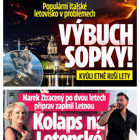
Erupce sicilské sopky Etny: Ruší desítky letů
Marek Ztracený na Letné: Pártlová stopla koncert