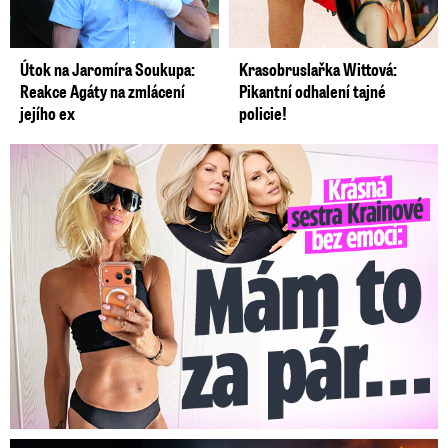
Útok na Jaromíra Soukupa:
Krasobruslařka Wittová:
Reakce Agáty na zmlácení
Pikantní odhalení tajné
jejího ex
policie!
Krásná sestra Krainové bez emocí: Mám to za pár…