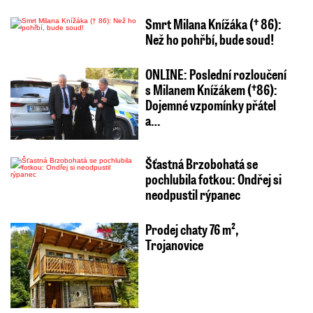
Smrt Milana Knížáka († 86):
Než ho pohřbí, bude soud!
ONLINE: Poslední rozloučení
s Milanem Knížákem (†86):
Dojemné vzpomínky přátel
a…
Šťastná Brzobohatá se
pochlubila fotkou: Ondřej si
neodpustil rýpanec
Prodej chaty 76 m²,
Trojanovice