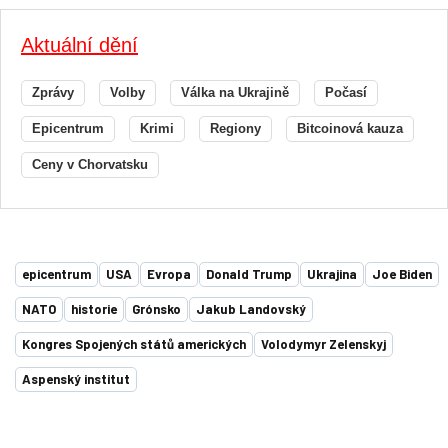
Aktuální dění
Zprávy
Volby
Válka na Ukrajině
Počasí
Epicentrum
Krimi
Regiony
Bitcoinová kauza
Ceny v Chorvatsku
epicentrum
USA
Evropa
Donald Trump
Ukrajina
Joe Biden
NATO
historie
Grónsko
Jakub Landovský
Kongres Spojených států amerických
Volodymyr Zelenskyj
Aspenský institut