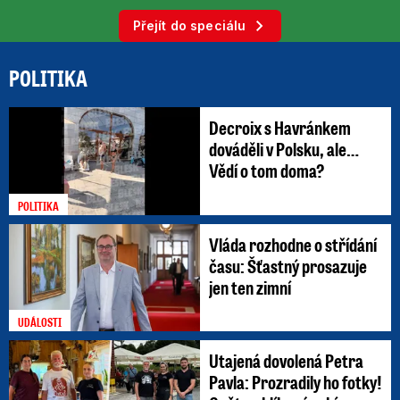
Přejít do speciálu
POLITIKA
Decroix s Havránkem
dováděli v Polsku, ale…
Vědí o tom doma?
POLITIKA
Vláda rozhodne o střídání
času: Šťastný prosazuje
jen ten zimní
UDÁLOSTI
Utajená dovolená Petra
Pavla: Prozradily ho fotky!