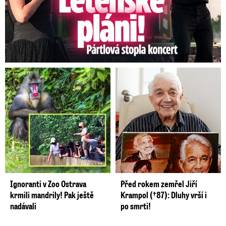
Ignoranti v Zoo Ostrava
Před rokem zemřel Jiří
krmili mandrily! Pak ještě
Krampol (†87): Dluhy vrší i
nadávali
po smrti!