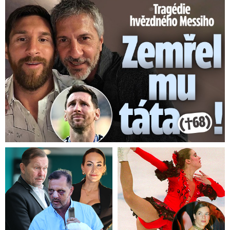
Tragédie hvězdného Messiho: Zemřel mu táta (†68)!