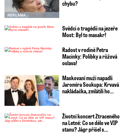
chybu?
REKLAMA
Svědci o tragédii na jezeře
Most: Byl to masakr!
Radost v rodině Petra
Macinky: Polibky a růžová
oslava!
Maskovaní muži napadli
Jaromíra Soukupa: Krvavá
nakládačka, zmlátili ho…
Životní koncert Ztraceného
na Letné: Co se dělo ve VIP
stanu? Jágr přišel s…