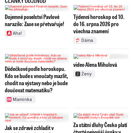
ČLÁNKY ODJINUD
Dojemné poselství Pavlové
Týdenní horoskop od 10.
narazilo: Zase se přetvařuje!
do 16. srpna 2026 pro
všechna znamení
Aha!
Dáma
video Alena Mihulová
Dědečkové podle horoskopu.
Ženy
Kdo se bude s vnoučaty mazlit,
chodit na výstavy nebo je bude
doučovat matematiku?
Maminka
Za státní dluhy Česko platí
Jak se zdravě zchladit v
čtvrté nejvyšší úroky v