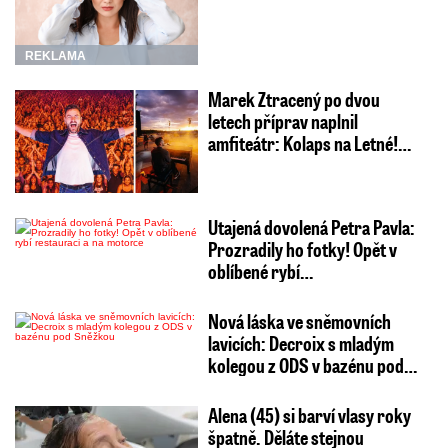
REKLAMA
Marek Ztracený po dvou
letech příprav naplnil
amfiteátr: Kolaps na Letné!…
Utajená dovolená Petra Pavla:
Prozradily ho fotky! Opět v
oblíbené rybí…
Nová láska ve sněmovních
lavicích: Decroix s mladým
kolegou z ODS v bazénu pod…
Alena (45) si barví vlasy roky
špatně. Děláte stejnou