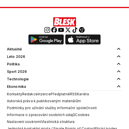
Aktuálně
Léto 2026
Politika
Sport 2026
Technologie
Ekonomika
Kontakty
Redakce
Inzerce
Předplatné
RSS
Kariéra
Autorská práva k publikovaným materiálům
Podmínky pro užívání služby informační společnosti
Informace o zpracování osobních údajů
Cookies
Nastavení soukromí
Vlastnická struktura
Jednotná kontaktní místa / Single Points of Contact
Etický kodex