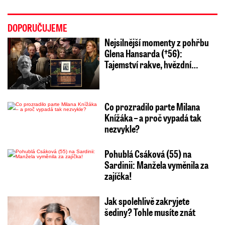
DOPORUČUJEME
Nejsilnější momenty z pohřbu
Glena Hansarda (†56):
Tajemství rakve, hvězdní…
Co prozradilo parte Milana
Knížáka – a proč vypadá tak
nezvykle?
Pohublá Csáková (55) na
Sardinii: Manžela vyměnila za
zajíčka!
Jak spolehlivě zakryjete
šediny? Tohle musíte znát