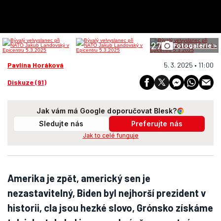
27
Fotogalerie >
Pavlína Horáková
5. 3. 2025 • 11:00
Diskuze (91)
Jak vám má Google doporučovat Blesk?
Sledujte nás
Preferujte nás
Jak to celé funguje
Amerika je zpět, americký sen je
nezastavitelný, Biden byl nejhorší prezident v
historii, cla jsou hezké slovo, Grónsko získáme