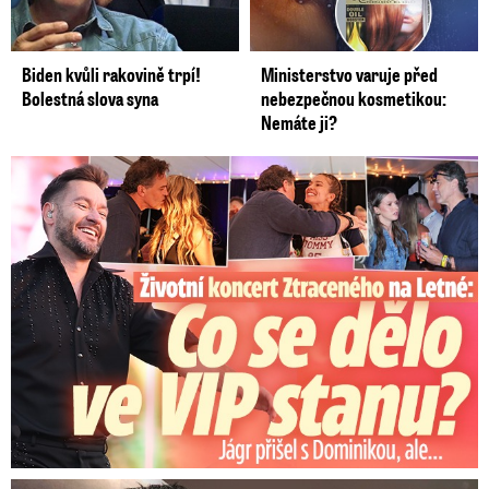
Biden kvůli rakovině trpí!
Ministerstvo varuje před
Bolestná slova syna
nebezpečnou kosmetikou:
Nemáte ji?
Koncert Ztraceného na Letné: Jágr přišel s Dominikou, ale...