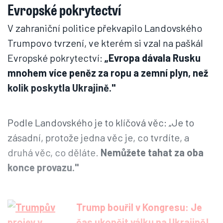
Evropské pokrytectví
V zahraniční politice překvapilo Landovského
Trumpovo tvrzení, ve kterém si vzal na paškál
Evropské pokrytectví:
„Evropa dávala Rusku
mnohem více peněz za ropu a zemní plyn, než
kolik poskytla Ukrajině."
Podle Landovského je to klíčová věc: „Je to
zásadní, protože jedna věc je, co tvrdíte, a
druhá věc, co děláte.
Nemůžete tahat za oba
konce provazu."
Trump bouřil v Kongresu: Je
čas ukončit válku na Ukrajině!