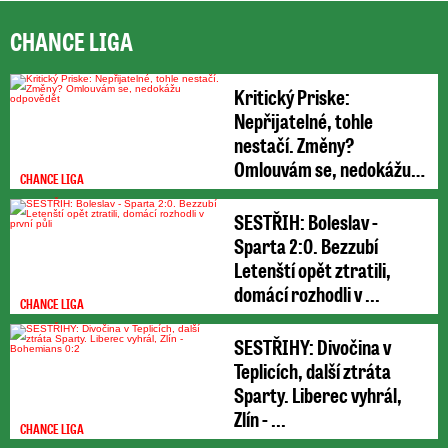
CHANCE LIGA
Kritický Priske:
Nepřijatelné, tohle
nestačí. Změny?
Omlouvám se, nedokážu
CHANCE LIGA
odpovědět
SESTŘIH: Boleslav -
Sparta 2:0. Bezzubí
Letenští opět ztratili,
domácí rozhodli v ...
CHANCE LIGA
SESTŘIHY: Divočina v
Teplicích, další ztráta
Sparty. Liberec vyhrál,
Zlín - ...
CHANCE LIGA