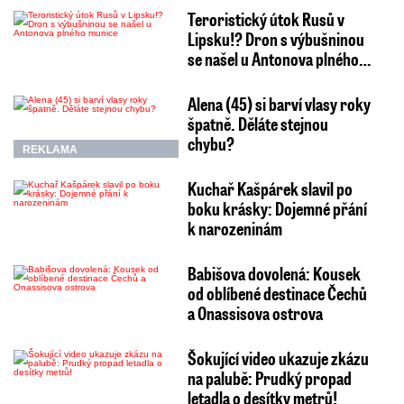
Teroristický útok Rusů v
Lipsku!? Dron s výbušninou
se našel u Antonova plného…
Alena (45) si barví vlasy roky
špatně. Děláte stejnou
chybu?
REKLAMA
Kuchař Kašpárek slavil po
boku krásky: Dojemné přání
k narozeninám
Babišova dovolená: Kousek
od oblíbené destinace Čechů
a Onassisova ostrova
Šokující video ukazuje zkázu
na palubě: Prudký propad
letadla o desítky metrů!