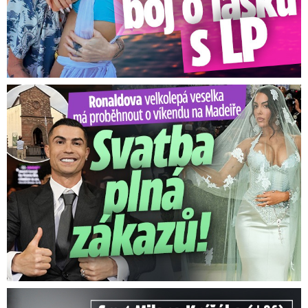
Ronaldova velkolepá veselka na Madeiře: Svatba plná zákazů!
Smrt Milana Knížáka (†86): Co prozradilo neobvyklé parte?