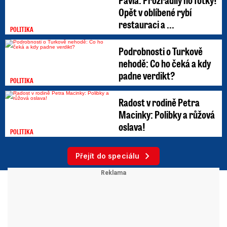
Opět v oblíbené rybí
restauraci a ...
POLITIKA
Podrobnosti o Turkově
nehodě: Co ho čeká a kdy
padne verdikt?
POLITIKA
Radost v rodině Petra
Macinky: Polibky a růžová
oslava!
POLITIKA
Přejít do speciálu