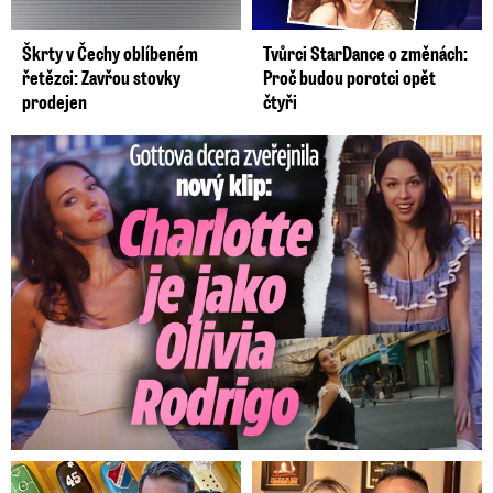
Škrty v Čechy oblíbeném
Tvůrci StarDance o změnách:
řetězci: Zavřou stovky
Proč budou porotci opět
prodejen
čtyři
Gottova dcera zveřejnila nový klip: Je jako Olivie Rodrigo!