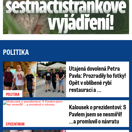
POLITIKA
Utajená dovolená Petra
Pavla: Prozradily ho fotky!
Opět v oblíbené rybí
restauraci a ...
POLITIKA
Kalousek o prezidentovi: S
Pavlem jsem se nesmířil!
...a promluvil o návratu
EPICENTRUM