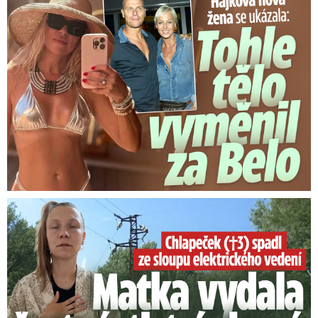
Tohle tělo nahradilo Belo: Nová partnerka se ukázala...
Smrtelný pád chlapce: Matka vydala vyjádření na 16 stran