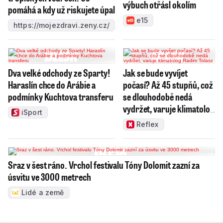
výbuch otřásl okolím
pomáhá a kdy už riskujete úpal
e15
https://mojezdravi.zeny.cz/
Dva velké odchody ze Sparty!
Jak se bude vyvíjet
Haraslín chce do Arábie a
počasí? Až 45 stupňů, což
podmínky Kuchtova transferu
se dlouhodobě nedá
vydržet, varuje klimatolog
iSport
Radim Tolasz
Reflex
Sraz v šest ráno. Vrchol festivalu Tóny Dolomit zazní za
úsvitu ve 3000 metrech
Lidé a země