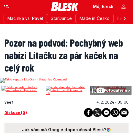
Můj Blesk
Macinka vs. Pavel
StarDance
Made in Česko
Festiva
Pozor na podvod: Pochybný web
nabízí Lítačku za pár kaček na
celý rok
10
Fotogalerie >
veef
4. 2. 2024 • 05:00
Diskuze (0)
Jak vám má Google doporučovat Blesk?