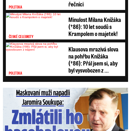
řečníci
POLITIKA
Minulost Milana Knížáka
(†86): 10 let soudů s
Krampolem o majetek!
ČESKÉ CELEBRITY
Klausova mrazivá slova
na pohřbu Knížáka
(†86): Přál jsem si, aby
byl vysvobozen z ...
POLITIKA
Maskovaní muži napadli Jaromíra Soukupa: Krvavá nakládačka