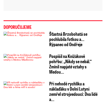
DOPORUČUJEME
Šťastná Brzobohatá se
pochlubila fotkou a…
Rýpanec od Ondřeje
Pospíšil na Knížákově
pohřbu: „Nikdy se nebál.“
Zmínil napjaté vztahy s
Medou…
Při nehodě rychlíku a
náklaďáku v Dolní Lutyni
zemřel strojvedoucí: Dva lidé
a…