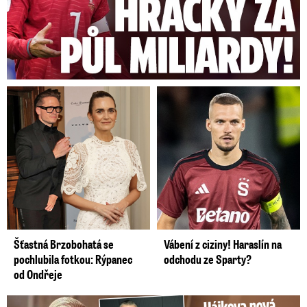
Šťastná Brzobohatá se
Vábení z ciziny! Haraslín na
pochlubila fotkou: Rýpanec
odchodu ze Sparty?
od Ondřeje