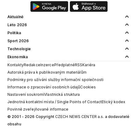
Aktuálně
Léto 2026
Politika
Sport 2026
Technologie
Ekonomika
Kontakty
Redakce
Inzerce
Předplatné
RSS
Kariéra
Autorská práva k publikovaným materiálům
Podmínky pro užívání služby informační společnosti
Informace o zpracování osobních údajů
Cookies
Nastavení soukromí
Vlastnická struktura
Jednotná kontaktní místa / Single Points of Contact
Etický kodex
Povinně zveřejňované informace
© 2001 - 2026 Copyright
CZECH NEWS CENTER a.s.
a dodavatelé
obsahu