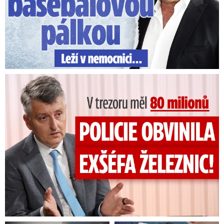
V trezoru měl 80 milionů: Policie obvinila exšéfa železnic!