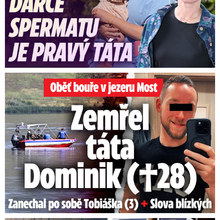
Oběť bouře v jezeru Most: Zemřel táta Dominik (†28)