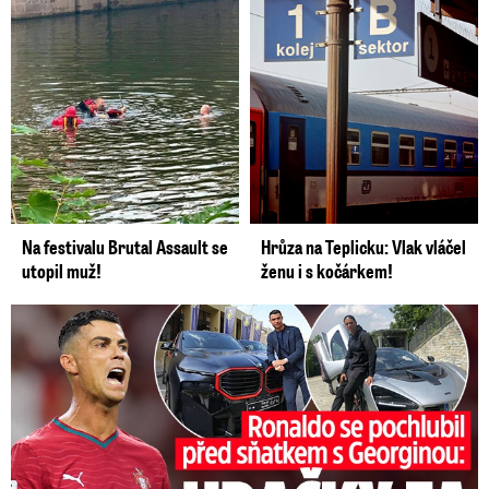
Na festivalu Brutal Assault se
Hrůza na Teplicku: Vlak vláčel
utopil muž!
ženu i s kočárkem!
Ronaldo se pochlubil před sňatkem: Hračky za půl miliardy!