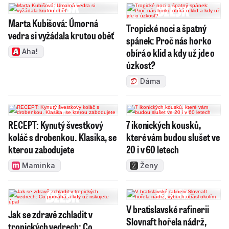
Marta Kubišová: Úmorná
Tropické noci a špatný
vedra si vyžádala krutou oběť
spánek: Proč nás horko
obírá o klid a kdy už jde o
Aha!
úzkost?
Dáma
RECEPT: Kynutý švestkový
7 ikonických kousků,
koláč s drobenkou. Klasika, se
které vám budou slušet ve
kterou zabodujete
20 i v 60 letech
Maminka
Ženy
V bratislavské rafinerii
Jak se zdravě zchladit v
Slovnaft hořela nádrž,
tropických vedrech: Co