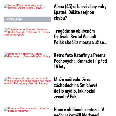
Alena (45) si barví vlasy roky
špatně. Děláte stejnou
chybu?
REKLAMA
Tragédie na oblíbeném
festivalu Brutal Assault:
Polák skočil z mostu a už se…
Retro foto Kateřiny a Petera
Pechových: „Smraďoši“ před
16 lety
Muže naštvalo, že na
záchodech na Smíchově
došlo mýdlo, tak rozbil
zrcadlo! Pak…
Hnus v oblíbeném řetězci: V
pečivu skotačil hlodavec!