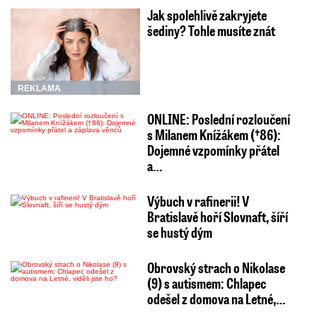
Jak spolehlivě zakryjete
šediny? Tohle musíte znát
REKLAMA
ONLINE: Poslední rozloučení
s Milanem Knížákem (†86):
Dojemné vzpomínky přátel
a…
Výbuch v rafinerii! V
Bratislavě hoří Slovnaft, šíří
se hustý dým
Obrovský strach o Nikolase
(9) s autismem: Chlapec
odešel z domova na Letné,…