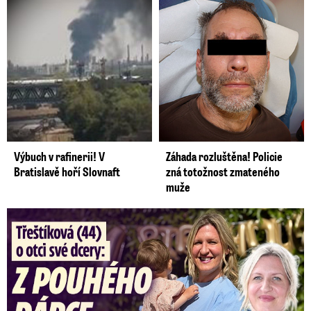
Výbuch v rafinerii! V
Záhada rozluštěna! Policie
Bratislavě hoří Slovnaft
zná totožnost zmateného
muže
Třeštíková (44) o otci dcery: Z dárce spermatu pravý táta