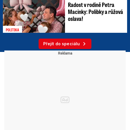
Radost v rodině Petra
Macinky: Polibky a růžová
oslava!
POLITIKA
Přejít do speciálu