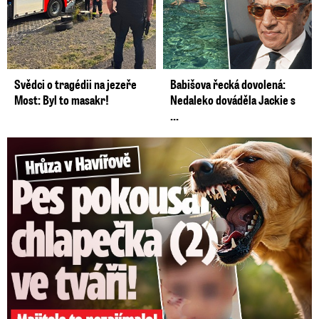
Svědci o tragédii na jezeře
Babišova řecká dovolená:
Most: Byl to masakr!
Nedaleko dováděla Jackie s
...
Hrůza v Havířově: Pes pokousal chlapečka (2) ve tváři!