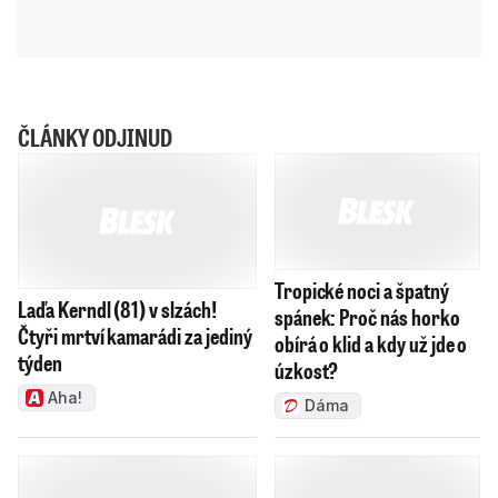
ČLÁNKY ODJINUD
Tropické noci a špatný
Laďa Kerndl (81) v slzách!
spánek: Proč nás horko
Čtyři mrtví kamarádi za jediný
obírá o klid a kdy už jde o
týden
úzkost?
Aha!
Dáma