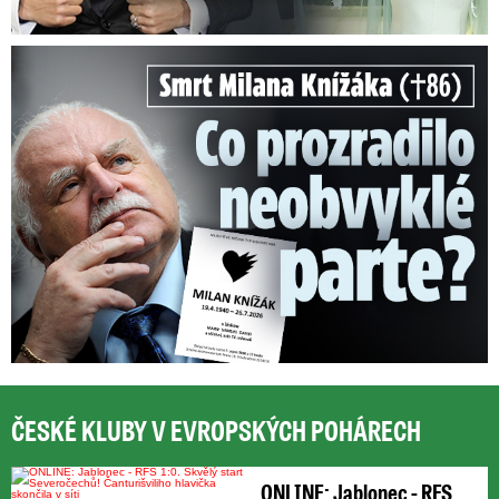
Smrt Milana Knížáka (†86): Co prozradilo neobvyklé parte?
ČESKÉ KLUBY V EVROPSKÝCH POHÁRECH
ONLINE: Jablonec - RFS