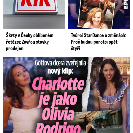
Škrty v Čechy oblíbeném
Tvůrci StarDance o změnách:
řetězci: Zavřou stovky
Proč budou porotci opět
prodejen
čtyři
Gottova dcera zveřejnila nový klip: Je jako Olivie Rodrigo!