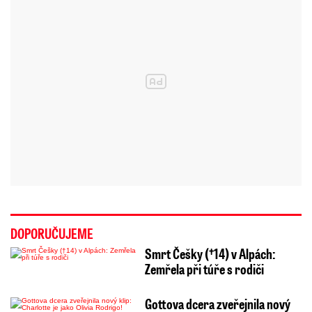
DOPORUČUJEME
Smrt Češky (†14) v Alpách:
Zemřela při túře s rodiči
Gottova dcera zveřejnila nový