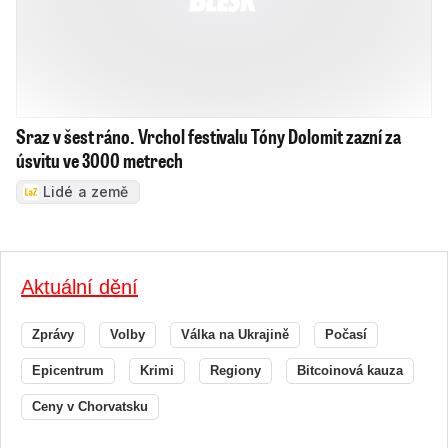
Sraz v šest ráno. Vrchol festivalu Tóny Dolomit zazní za
úsvitu ve 3000 metrech
Lidé a země
Aktuální dění
Zprávy
Volby
Válka na Ukrajině
Počasí
Epicentrum
Krimi
Regiony
Bitcoinová kauza
Ceny v Chorvatsku