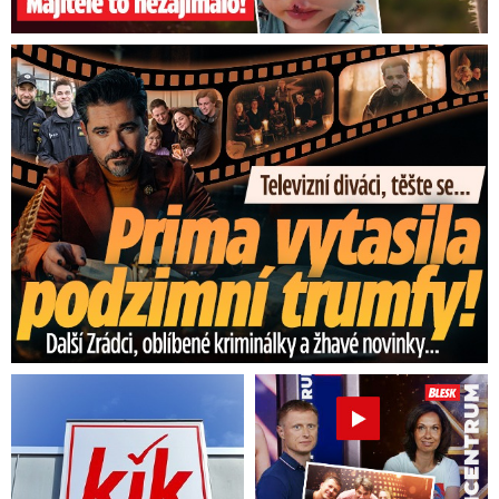
Prima vytasila podzimní trumfy! Další Zrádci a žhavé novinky