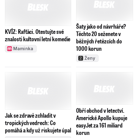
Šaty jako od návrháře?
KVÍZ: Rafťáci. Otestujte své
Těchto 20 seženete v
znalosti kultovní letní komedie
běžných řetězcích do
1000 korun
Maminka
Ženy
Obří obchod v letectví.
Jak se zdravě zchladit v
Americké Apollo kupuje
tropických vedrech: Co
easyJet za 161 miliard
pomáhá a kdy už riskujete úpal
korun