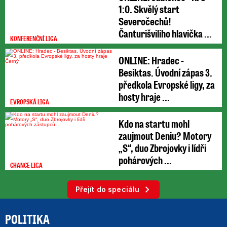
1:0. Skvělý start
Severočechů!
Čanturišviliho hlavička ...
KONFERENČNÍ LIGA
ONLINE: Hradec -
Besiktas. Úvodní zápas 3.
předkola Evropské ligy, za
hosty hraje ...
EVROPSKÁ LIGA
Kdo na startu mohl
zaujmout Deniu? Motory
„S“, duo Zbrojovky i lídři
pohárových ...
CHANCE LIGA
Přejít do speciálu
POLITIKA