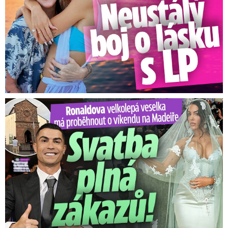
Ronaldova velkolepá veselka na Madeiře: Svatba plná zákazů!