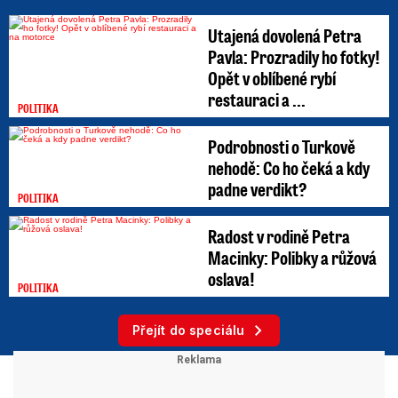
Utajená dovolená Petra
Pavla: Prozradily ho fotky!
Opět v oblíbené rybí
restauraci a ...
POLITIKA
Podrobnosti o Turkově
nehodě: Co ho čeká a kdy
padne verdikt?
POLITIKA
Radost v rodině Petra
Macinky: Polibky a růžová
oslava!
POLITIKA
Přejít do speciálu