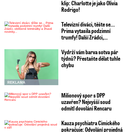
klip: Charlotte je jako Olivia
Rodrigo!
Televizní diváci, těšte se...
Prima vytasila podzimní
trumfy! Další Zrádci,…
Vydrží vám barva sotva pár
týdnů? Přestaňte dělat tuhle
chybu
REKLAMA
Milionový spor s DPP
uzavřen? Nejvyšší soud
odmítl dovolání Rencaru
Kauza psychiatra Cimického
pokračuje: Odvolání projedná