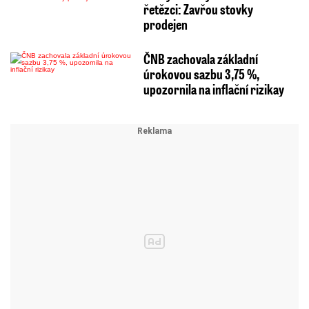
řetězci: Zavřou stovky
prodejen
ČNB zachovala základní
úrokovou sazbu 3,75 %,
upozornila na inflační rizikay