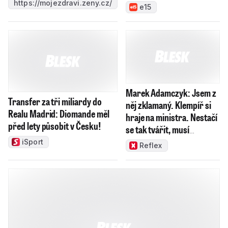
https://mojezdravi.zeny.cz/
e15
Marek Adamczyk: Jsem z
Transfer za tři miliardy do
něj zklamaný. Klempíř si
Realu Madrid: Diomande měl
hraje na ministra. Nestačí
před lety působit v Česku!
se tak tvářit, musí
zamakat
iSport
Reflex