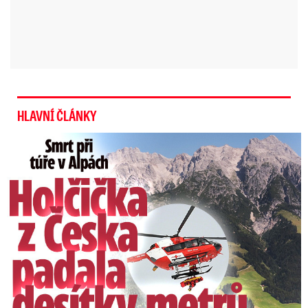
HLAVNÍ ČLÁNKY
Smrt Češky (†14) v Alpách: Zemřela při túře s rodiči