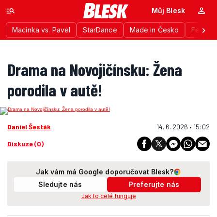
Můj Blesk
Macinka vs. Pavel
StarDance
Made in Česko
Festiva
Drama na Novojičínsku: Žena
porodila v autě!
Daniel Šesták
14. 6. 2026 • 15:02
Diskuze (0)
Jak vám má Google doporučovat Blesk?
Sledujte nás
Preferujte nás
Jak to celé funguje