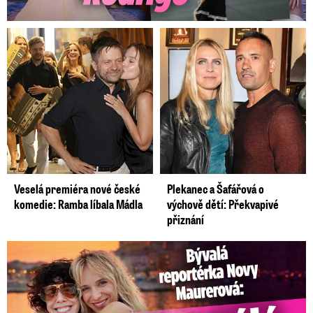
Veselá premiéra nové české
Plekanec a Šafářová o
komedie: Ramba líbala Mádla
výchově dětí: Překvapivé
přiznání
Bývalá reportérka Novy Maurerová: Neustálý boj o lásku s ...