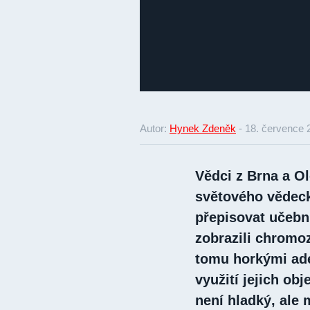
Autor:
Hynek Zdeněk
-
18. července 
Vědci z Brna a O
světového vědec
přepisovat učebni
zobrazili chromoz
tomu horkými ade
využití jejich ob
není hladký, ale