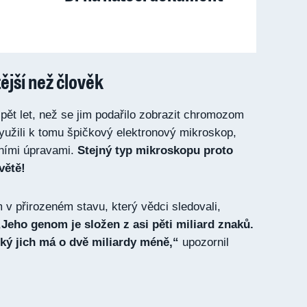
ější než člověk
pět let, než se jim podařilo zobrazit chromozom
yužili k tomu špičkový elektronový mikroskop,
stními úpravami.
Stejný typ mikroskopu proto
větě!
 přirozeném stavu, který vědci sledovali,
„Jeho genom je složen z asi pěti miliard znaků.
ský jich má o dvě miliardy méně,“
upozornil