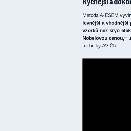
Rychejší a doko
Metoda A-ESEM vyvinu
levnější a vhodnějš
vzorků než kryo-ele
Nobelovou cenou,“
u
techniky AV ČR.