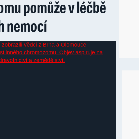
mu pomůže v léčbě
h nemocí