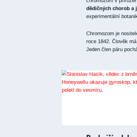
chromozom v přiroze
dědičných chorob a j
experimentální botani
Chromozom je nositel
roce 1842. Člověk m
Jeden člen páru poch