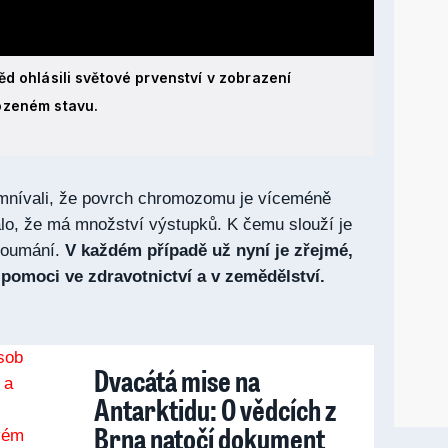
d ohlásili světové prvenství v zobrazení
ozeném stavu.
mnívali, že povrch chromozomu je víceméně
lo, že má množství výstupků. K čemu slouží je
koumání.
V každém případě už nyní je zřejmé,
pomoci ve zdravotnictví a v zemědělství.
Dvacátá mise na
Antarktidu: O vědcích z
Brna natočí dokument