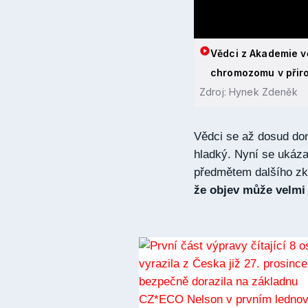
Vědci z Akademie vě
chromozomu v přir
Zdroj: Hynek Zdeněk
Vědci se až dosud do
hladký. Nyní se ukáza
předmětem dalšího z
že objev může velmi 