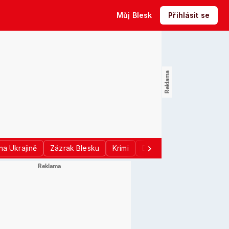
Můj Blesk
Přihlásit se
na Ukrajině
Zázrak Blesku
Krimi
Donald Trump
Sport