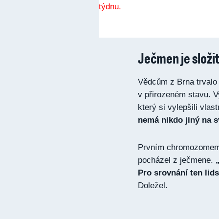
Ječmen je složit
Vědcům z Brna trvalo 
v přirozeném stavu. V
který si vylepšili vla
nemá nikdo jiný na s
Prvním chromozomem v
pocházel z ječmene.
Pro srovnání ten lid
Doležel.