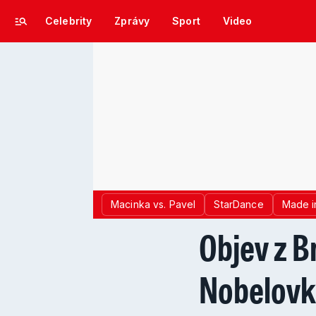
Celebrity
Zprávy
Sport
Video
Macinka vs. Pavel
StarDance
Made i
Objev z B
Nobelovku