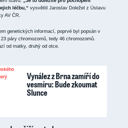
ném stavu.
„Je to důležité pro pochopení
ejich léčbu,“
vysvětlil Jaroslav Doležel z Ústavu
ky AV ČR.
em genetických informací, poprvé byl popsán v
á 23 páry chromozomů, tedy 46 chromozomů.
ází od matky, druhý od otce.
Vynález z Brna zamíří do
vesmíru: Bude zkoumat
Slunce