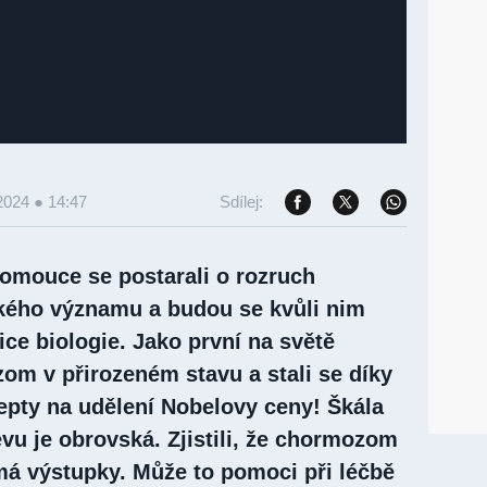
2024 ● 14:47
Sdílej:
lomouce se postarali o rozruch
kého významu a budou se kvůli nim
ce biologie. Jako první na světě
om v přirozeném stavu a stali se díky
pty na udělení Nobelovy ceny! Škála
jevu je obrovská. Zjistili, že chormozom
 má výstupky. Může to pomoci při léčbě