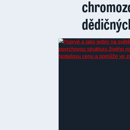
chromozo
dědičnýc