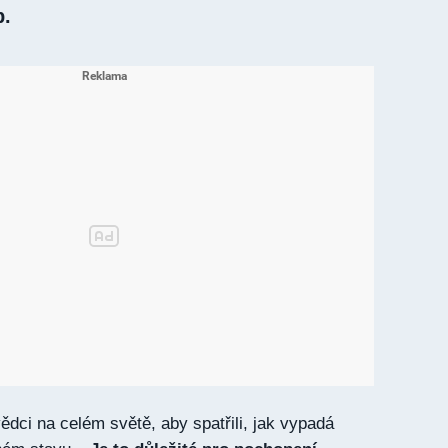
b.
 vědci na celém světě, aby spatřili, jak vypadá