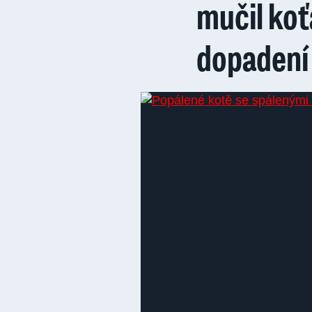
mučil ko
dopadení