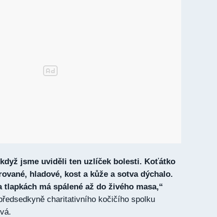
když jsme uviděli ten uzlíček bolesti. Koťátko
ované, hladové, kost a kůže a sotva dýchalo.
a tlapkách má spálené až do živého masa,“
předsedkyně charitativního kočičího spolku
vá.