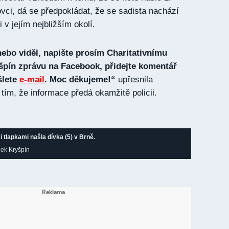
vci, dá se předpokládat, že se sadista nachází
 v jejím nejbližším okolí.
ebo viděl, napište prosím Charitativnímu
špín zprávu na Facebook, přidejte komentář
šlete
e-mail
. Moc děkujeme!“
upřesnila
tím, že informace předá okamžitě policii.
 tlapkami našla dívka (5) v Brně.
olek Kryšpín