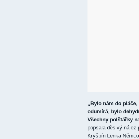
„Bylo nám do pláče, 
odumírá, bylo dehydr
Všechny polštářky n
popsala děsivý nález 
Kryšpín Lenka Němco