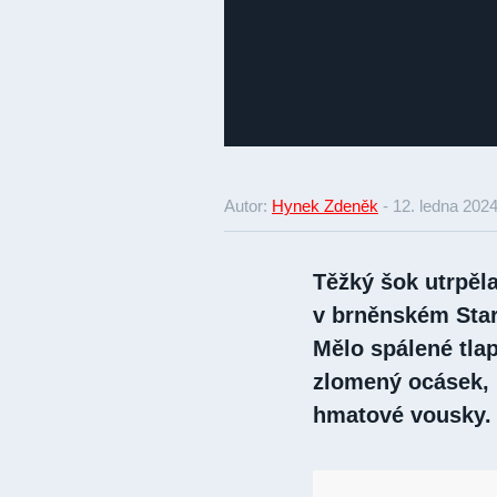
Autor:
Hynek Zdeněk
-
12. ledna 202
Těžký šok utrpěl
v brněnském Star
Mělo spálené tla
zlomený ocásek, 
hmatové vousky. 