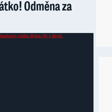
ťátko! Odměna za