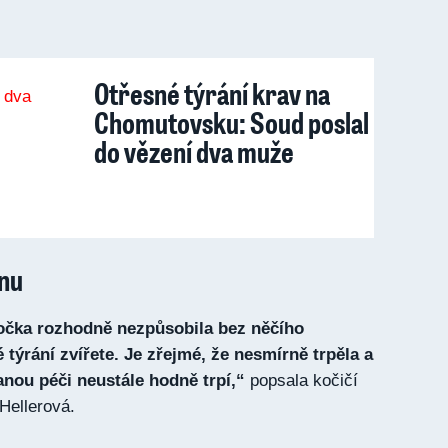
Otřesné týrání krav na
Chomutovsku: Soud poslal
do vězení dva muže
nu
kočka rozhodně nezpůsobila bez něčího
é týrání zvířete. Je zřejmé, že nesmírně trpěla a
anou péči neustále hodně trpí,“
popsala kočičí
Hellerová.