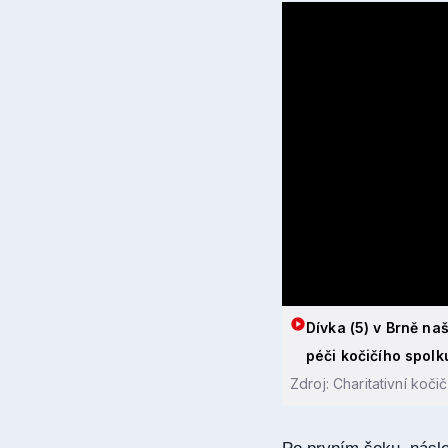
Dívka (5) v Brně na
péči kočičího spolk
Zdroj: Charitativní koči