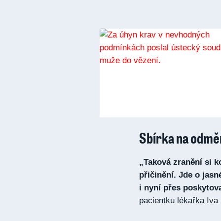
Sbírka na odmě
„Taková zranění si 
přičinění. Jde o jasn
i nyní přes poskytov
pacientku lékařka Iva 