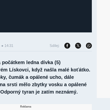
4 ● 14:31
Sdílej:
a počátkem ledna dívka (5)
ém Lískovci, když našla malé koťátko.
pky, čumák a opálené ucho, dále
na srsti mělo zbytky vosku a opálené
Odporný tyran je zatím neznámý.