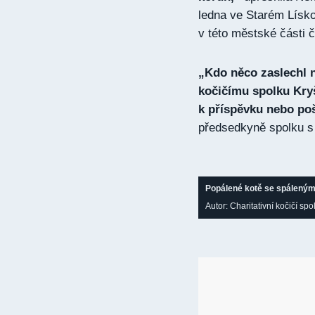
ledna ve Starém Lísko
v této městské části či
„Kdo něco zaslechl n
kočičímu spolku Kry
k příspěvku nebo po
předsedkyně spolku s 
Popálené kotě se spálenými
Autor: Charitativní kočičí sp