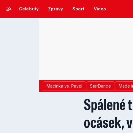
Celebrity
Zprávy
Sport
Video
Macinka vs. Pavel
StarDance
Made i
Spálené t
ocásek, v