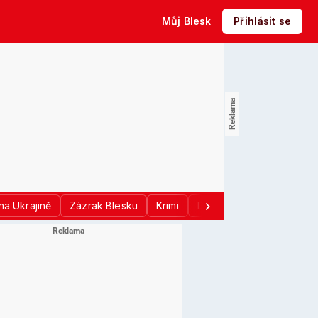
Můj Blesk
Přihlásit se
na Ukrajině
Zázrak Blesku
Krimi
Donald Trump
Sport