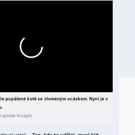
šla popálené kotě se zlomeným ocáskem. Nyní je v
u.
čí spolek Kryšpín