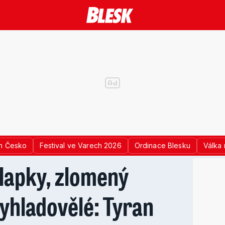
n Česko
Festival ve Varech 2026
Ordinace Blesku
Válka 
lapky, zlomený
yhladovělé: Tyran