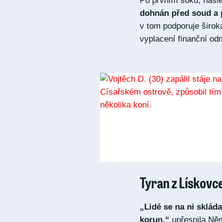
Po prvním šoku, násl
dohnán před soud a 
v tom podporuje širok
vyplacení finanční od
Tyran z Lískovc
„Lidé se na ni sklád
korun,“
upřesnila Něm