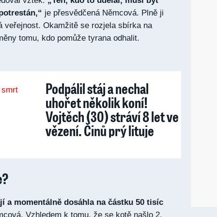
edoval vztek.
„Ten, kdo to udělal, musí být
potrestán,“
je přesvědčená Němcová. Plně ji
á veřejnost. Okamžitě se rozjela sbírka na
měny tomu, kdo pomůže tyrana odhalit.
Podpálil stáj a nechal
uhořet několik koní!
Vojtěch (30) stráví 8 let ve
vězení. Činů prý lituje
e?
ají a momentálně dosáhla na částku 50 tisíc
cová. Vzhledem k tomu, že se kotě našlo 2.