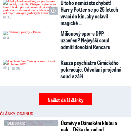
U toho nemůžete chybět!
Harry Potter se po 25 letech
vrací do kin, aby oslavil
31
magické …
Milionový spor s DPP
4
uzavřen? Nejvyšší soud
odmítl dovolání Rencaru
Kauza psychiatra Cimického
pokračuje: Odvolání projedná
1
36
soud v září
Načíst další články
ČLÁNKY ODJINUD
Úsměvy v Dámském klubu a
BLESK.CZ
pak… Dýka do zad od