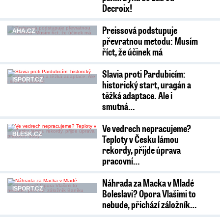
Decroix!
Preissová podstupuje
AHA.CZ
převratnou metodu: Musím
říct, že účinek má
Slavia proti Pardubicím:
ISPORT.CZ
historický start, uragán a
těžká adaptace. Ale i
smutná…
Ve vedrech nepracujeme?
BLESK.CZ
Teploty v Česku lámou
rekordy, přijde úprava
pracovní…
Náhrada za Macka v Mladé
ISPORT.CZ
Boleslavi? Opora Vlašimi to
nebude, přichází záložník…