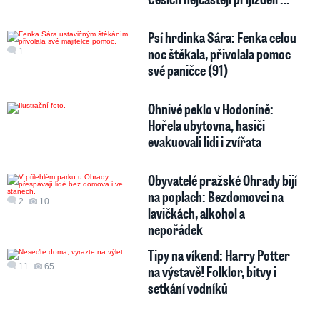
Psí hrdinka Sára: Fenka celou
noc štěkala, přivolala pomoc
1
své paničce (91)
Ohnivé peklo v Hodoníně:
Hořela ubytovna, hasiči
evakuovali lidi i zvířata
Obyvatelé pražské Ohrady bijí
na poplach: Bezdomovci na
2
10
lavičkách, alkohol a
nepořádek
Tipy na víkend: Harry Potter
11
65
na výstavě! Folklor, bitvy i
setkání vodníků