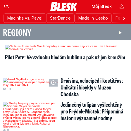
Můj Blesk
Macinka vs. Pavel
StarDance
Made in Česko
Festiva
REGIONY
11
Pilot Petr: Ve vzduchu hledám bublinu a pak už jen kroužím
Draisina, velocipéd i kostitřas:
Unikátní bicykly v Muzeu
13
Chodska
Jedinečný tulipán vyšlechtěný
pro Frýdek-Místek: Připomíná
historii významné rodiny
8