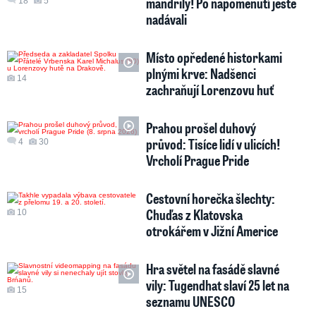
mandrily! Po napomenutí ještě
18
5
nadávali
Místo opředené historkami
plnými krve: Nadšenci
14
zachraňují Lorenzovu huť
Prahou prošel duhový
průvod: Tisíce lidí v ulicích!
4
30
Vrcholí Prague Pride
Cestovní horečka šlechty:
Chuďas z Klatovska
10
otrokářem v Jižní Americe
Hra světel na fasádě slavné
vily: Tugendhat slaví 25 let na
15
seznamu UNESCO