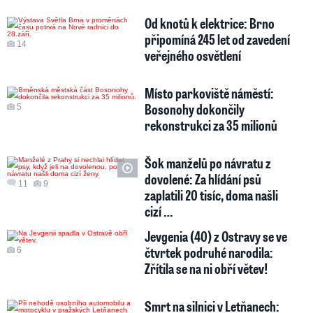
Od knotů k elektrice: Brno
připomíná 245 let od zavedení
14
veřejného osvětlení
Místo parkoviště náměstí:
Bosonohy dokončily
5
rekonstrukci za 35 milionů
Šok manželů po návratu z
dovolené: Za hlídání psů
11
9
zaplatili 20 tisíc, doma našli
cizí …
Jevgenia (40) z Ostravy se ve
čtvrtek podruhé narodila:
6
Zřítila se na ni obří větev!
Smrt na silnici v Letňanech: