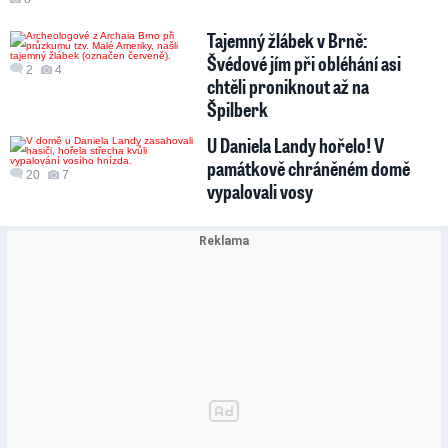
Tajemný žlábek v Brně:
Švédové jím při obléhání asi
2
4
chtěli proniknout až na
Špilberk
U Daniela Landy hořelo! V
památkově chráněném domě
20
7
vypalovali vosy