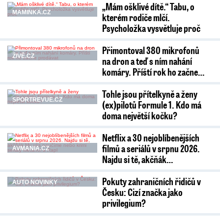
„Mám ošklivé dítě.“ Tabu, o
MAMINKA.CZ
kterém rodiče mlčí.
Psycholožka vysvětluje proč
Přimontoval 380 mikrofonů
ŽIVĚ.CZ
na dron a teď s ním nahání
komáry. Příští rok ho začne…
Tohle jsou přítelkyně a ženy
SPORTREVUE.CZ
(ex)pilotů Formule 1. Kdo má
doma největší kočku?
Netflix a 30 nejoblíbenějších
filmů a seriálů v srpnu 2026.
AVMANIA.CZ
Najdu si tě, akčňák…
Pokuty zahraničních řidičů v
AUTO NOVINKY
Česku: Cizí značka jako
privilegium?