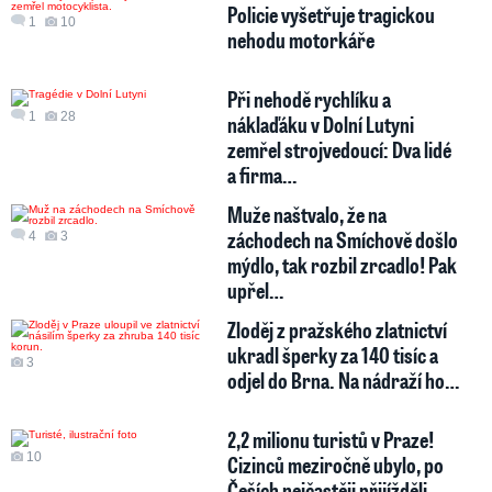
Policie vyšetřuje tragickou
1
10
nehodu motorkáře
Při nehodě rychlíku a
1
28
náklaďáku v Dolní Lutyni
zemřel strojvedoucí: Dva lidé
a firma…
Muže naštvalo, že na
záchodech na Smíchově došlo
4
3
mýdlo, tak rozbil zrcadlo! Pak
upřel…
Zloděj z pražského zlatnictví
ukradl šperky za 140 tisíc a
3
odjel do Brna. Na nádraží ho…
2,2 milionu turistů v Praze!
10
Cizinců meziročně ubylo, po
Češích nejčastěji přijížděli …