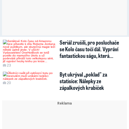
Seriál zrušili, pro posluchače
se Kolo času točí dál. Vypráví
fantastickou ságu, která…
23
Byt ukrýval „poklad" za
statisíce: Nálepky ze
20
zápalkových krabiček