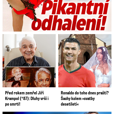
Před rokem zemřel Jiří
Ronaldo do toho dnes praští?
Krampol (†87): Dluhy vrší i
Šachy kolem »svatby
po smrti!
desetiletí«