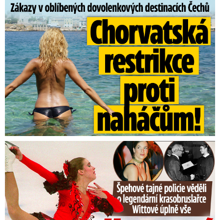
Zákazy v dovolenkových rájích: Restrikce proti naháčům!
Tajná policie špehovala krasobruslařku Wittovou: Pikantní ...