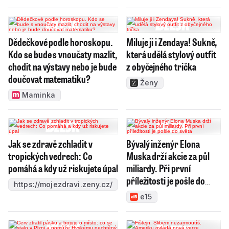
Dědečkové podle horoskopu.
Miluje ji i Zendaya! Sukně,
Kdo se bude s vnoučaty mazlit,
která udělá stylový outfit
chodit na výstavy nebo je bude
z obyčejného trička
doučovat matematiku?
Ženy
Maminka
Jak se zdravě zchladit v
Bývalý inženýr Elona
tropických vedrech: Co
Muska drží akcie za půl
pomáhá a kdy už riskujete úpal
miliardy. Při první
příležitosti je pošle do
https://mojezdravi.zeny.cz/
světa
e15