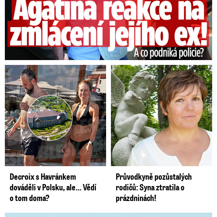
Decroix s Havránkem
Průvodkyně pozůstalých
dováděli v Polsku, ale… Vědí
rodičů: Syna ztratila o
o tom doma?
prázdninách!