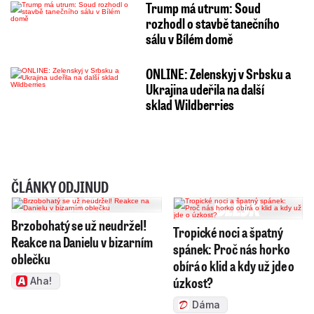
Trump má utrum: Soud
rozhodl o stavbě tanečního
sálu v Bílém domě
ONLINE: Zelenskyj v Srbsku a
Ukrajina udeřila na další
sklad Wildberries
ČLÁNKY ODJINUD
Brzobohatý se už neudržel!
Tropické noci a špatný
Reakce na Danielu v bizarním
spánek: Proč nás horko
oblečku
obírá o klid a kdy už jde o
úzkost?
Aha!
Dáma