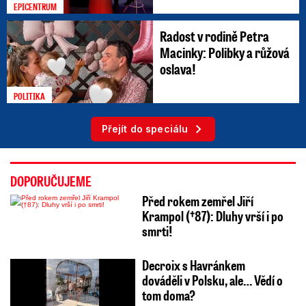
EPICENTRUM
Radost v rodině Petra
Macinky: Polibky a růžová
oslava!
POLITIKA
Přejít do speciálu
DOPORUČUJEME
Před rokem zemřel Jiří
Krampol (†87): Dluhy vrší i po
smrti!
Decroix s Havránkem
dováděli v Polsku, ale… Vědí o
tom doma?