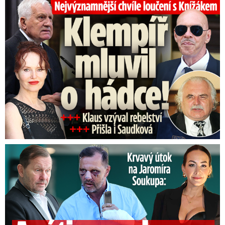
Top momenty pohřbu Knížáka: Dojatý Klempíř, Pospíšil s Medou
Útok na Jaromíra Soukupa: Reakce Agáty na zmlácení jejího ex