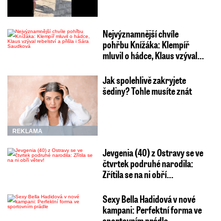
Nejvýznamnější chvíle
pohřbu Knížáka: Klempíř
mluvil o hádce, Klaus vzýval…
Jak spolehlivě zakryjete
šediny? Tohle musíte znát
REKLAMA
Jevgenia (40) z Ostravy se ve
čtvrtek podruhé narodila:
Zřítila se na ni obří…
Sexy Bella Hadidová v nové
kampani: Perfektní forma ve
sportovním prádle