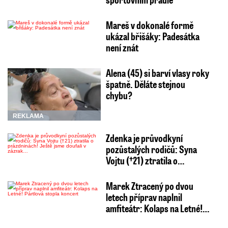
Mareš v dokonalé formě
ukázal břišáky: Padesátka
není znát
Alena (45) si barví vlasy roky
špatně. Děláte stejnou
chybu?
REKLAMA
Zdenka je průvodkyní
pozůstalých rodičů: Syna
Vojtu (†21) ztratila o…
Marek Ztracený po dvou
letech příprav naplnil
amfiteátr: Kolaps na Letné!…