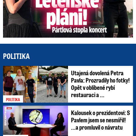
POLITIKA
Utajená dovolená Petra
Pavla: Prozradily ho fotky!
Opět v oblíbené rybí
restauraci a ...
POLITIKA
Kalousek o prezidentovi: S
Pavlem jsem se nesmířil!
...a promluvil o návratu