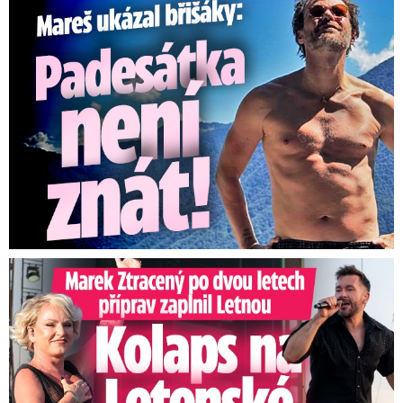
Mareš v dokonalé formě ukázal břišáky: Padesátka není znát
Marek Ztracený na Letné: Pártlová stopla koncert