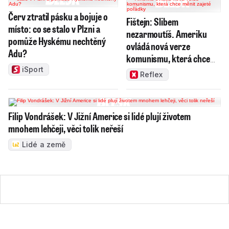
Červ ztratil pásku a bojuje o
Fištejn: Slibem
místo: co se stalo v Plzni a
nezarmoutíš. Ameriku
pomůže Hyskému nechtěný
ovládá nová verze
Adu?
komunismu, která chce
měnit zajeté pořádky
iSport
Reflex
Filip Vondrášek: V Jižní Americe si lidé plují životem
mnohem lehčeji, věci tolik neřeší
Lidé a země