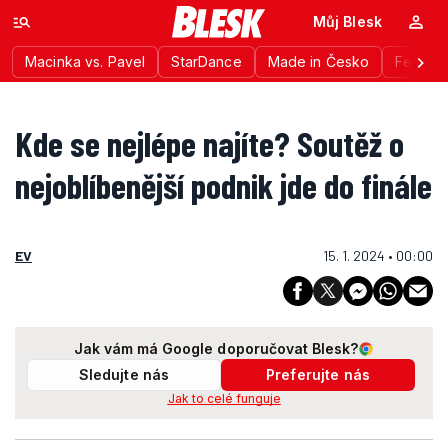
Můj Blesk
Macinka vs. Pavel
StarDance
Made in Česko
Festiva
Kde se nejlépe najíte? Soutěž o
nejoblíbenější podnik jde do finále
EV
15. 1. 2024 • 00:00
Jak vám má Google doporučovat Blesk?
Sledujte nás
Preferujte nás
Jak to celé funguje