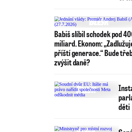
Babiš slíbil schodek pod 4
miliard. Ekonom: „Zadlužu
příští generace.“ Bude tře
zvýšit daně?
Inst
parl
děti