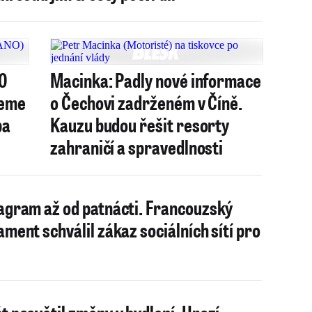
00
Macinka: Padly nové informace
jeme
o Čechovi zadrženém v Číně.
ba
Kauzu budou řešit resorty
zahraničí a spravedlnosti
agram až od patnácti. Francouzský
ament schválil zákaz sociálních sítí pro