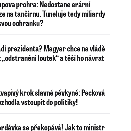
pova prohra: Nedostane erární
ze na tančírnu. Tuneluje tedy miliardy
svou ochranku?
dí prezidenta? Magyar chce na vládě
t „odstranění loutek“ a těší ho návrat
vapivý krok slavné pěvkyně: Pecková
ozhodla vstoupit do politiky!
rdávka se překopává! Jak to ministr