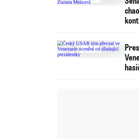
Sená
chao
kont
Pres
Vene
hasi