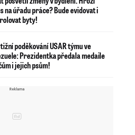
t posvětil změny v bydlení. Hrozí
s na úřadu práce? Bude evidovat i
rolovat byty!
tižní poděkování USAR týmu ve
zuele: Prezidentka předala medaile
čům i jejich psům!