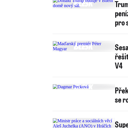
Trum
pení
pro 
Sesa
řeši
V4
Přek
se r
Supe