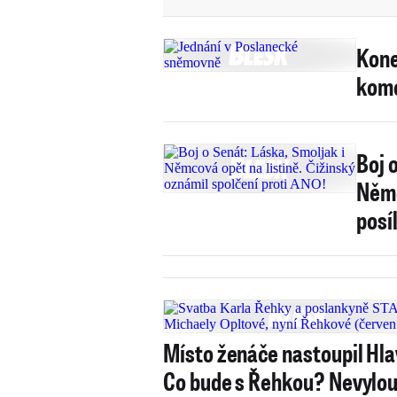
Kone
komo
Boj 
Němc
posí
Místo ženáče nastoupil Hla
Co bude s Řehkou? Nevylou