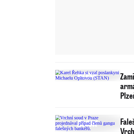
Zami
armá
Plze
Fale
Vrch