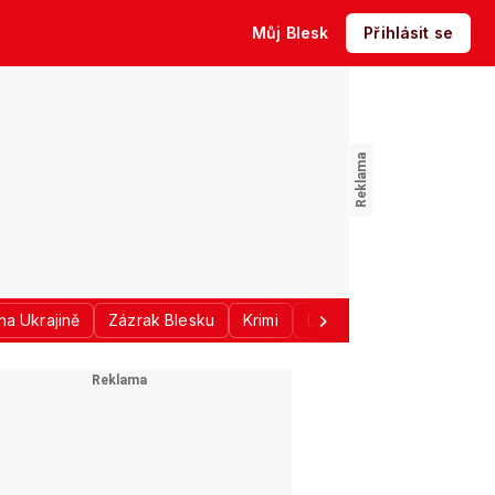
Můj Blesk
Přihlásit se
na Ukrajině
Zázrak Blesku
Krimi
Donald Trump
Sport