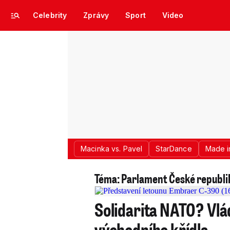
Celebrity
Zprávy
Sport
Video
Macinka vs. Pavel
StarDance
Made i
Téma: Parlament České republi
Solidarita NATO? Vlá
východního křídla