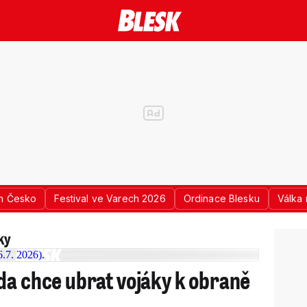
n Česko
Festival ve Varech 2026
Ordinace Blesku
Válka 
ky
da chce ubrat vojáky k obraně