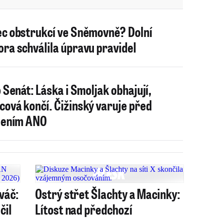
c obstrukcí ve Sněmovně? Dolní
ra schválila úpravu pravidel
o Senát: Láska i Smoljak obhajují,
ová končí. Čižinský varuje před
lením ANO
váč:
Ostrý střet Šlachty a Macinky:
čil
Lítost nad předchozí