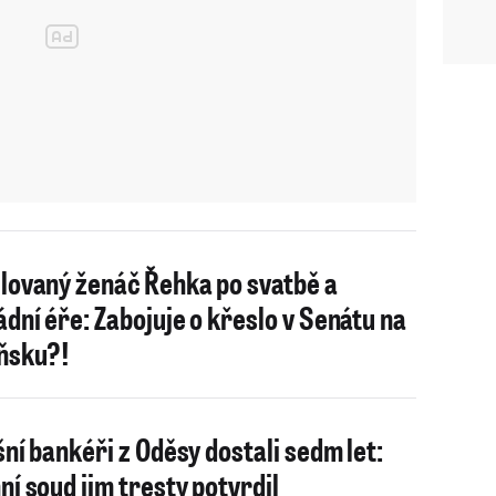
lovaný ženáč Řehka po svatbě a
dní éře: Zabojuje o křeslo v Senátu na
ňsku?!
šní bankéři z Oděsy dostali sedm let:
ní soud jim tresty potvrdil