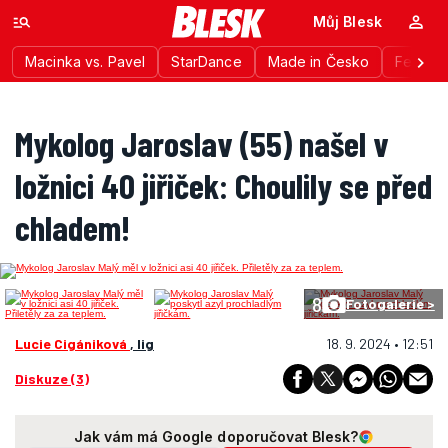
Můj Blesk
Macinka vs. Pavel
StarDance
Made in Česko
Festiva
Mykolog Jaroslav (55) našel v
ložnici 40 jiřiček: Choulily se před
chladem!
8
Fotogalerie >
Lucie Cigániková
, lig
18. 9. 2024 • 12:51
Diskuze (3)
Jak vám má Google doporučovat Blesk?