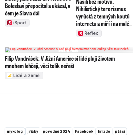
Násilí bez motivu.
Boleslavi přepočítal a ukázal, v
Nihilistický terorismus
čem je Slavia dál
vyrůstá z temných koutů
internetu a míří i na malé
iSport
děti
Reflex
Filip Vondrášek: V Jižní Americe si lidé plují životem
mnohem lehčeji, věci tolik neřeší
Lidé a země
mykolog
jiřičky
povodně 2024
Facebook
hnízdo
ptáci