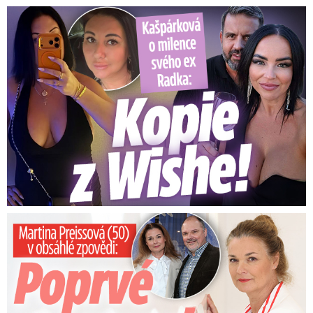
Kašpárková o milence svého ex Radka: Kopie z Wishe!
Preissová (50) v obsáhlé zpovědi: Poprvé o operaci manžela