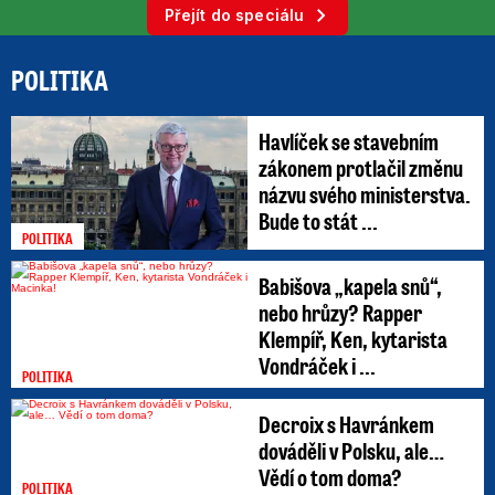
Přejít do speciálu
POLITIKA
Havlíček se stavebním
zákonem protlačil změnu
názvu svého ministerstva.
Bude to stát ...
POLITIKA
Babišova „kapela snů“,
nebo hrůzy? Rapper
Klempíř, Ken, kytarista
Vondráček i ...
POLITIKA
Decroix s Havránkem
dováděli v Polsku, ale…
Vědí o tom doma?
POLITIKA