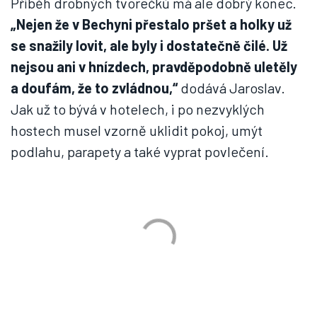
Příběh drobných tvorečků má ale dobrý konec.
„Nejen že v Bechyni přestalo pršet a holky už
se snažily lovit, ale byly i dostatečně čilé. Už
nejsou ani v hnízdech, pravděpodobně uletěly
a doufám, že to zvládnou,“
dodává Jaroslav.
Jak už to bývá v hotelech, i po nezvyklých
hostech musel vzorně uklidit pokoj, umýt
podlahu, parapety a také vyprat povlečení.