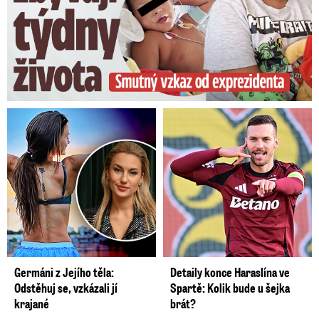
Germáni z Jejího těla:
Detaily konce Haraslína ve
Odstěhuj se, vzkázali jí
Spartě: Kolik bude u šejka
krajané
brát?