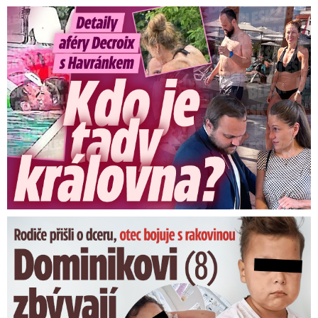
Detaily aféry Decroix s Havránkem: Kdo je tady královna?
Dominikovi (8) zbývají týdny života: Vzkaz od exprezidenta