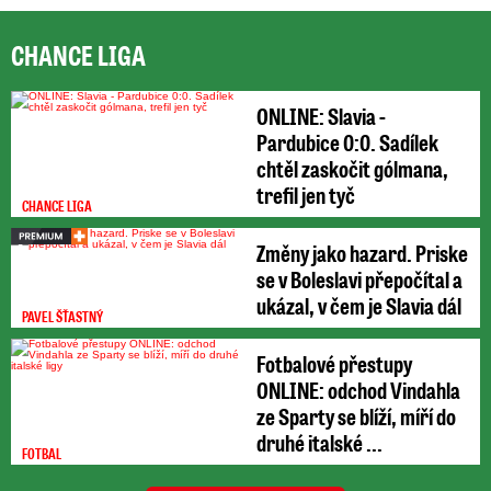
CHANCE LIGA
ONLINE: Slavia -
Pardubice 0:0. Sadílek
chtěl zaskočit gólmana,
trefil jen tyč
CHANCE LIGA
Změny jako hazard. Priske
se v Boleslavi přepočítal a
ukázal, v čem je Slavia dál
PAVEL ŠŤASTNÝ
Fotbalové přestupy
ONLINE: odchod Vindahla
ze Sparty se blíží, míří do
druhé italské ...
FOTBAL