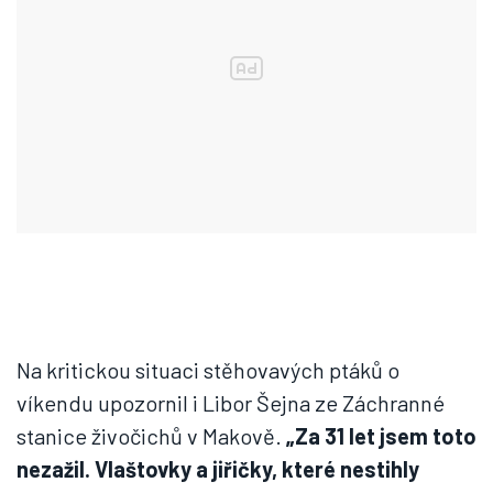
Na kritickou situaci stěhovavých ptáků o
víkendu upozornil i Libor Šejna ze Záchranné
stanice živočichů v Makově.
„Za 31 let jsem toto
nezažil. Vlaštovky a jiřičky, které nestihly