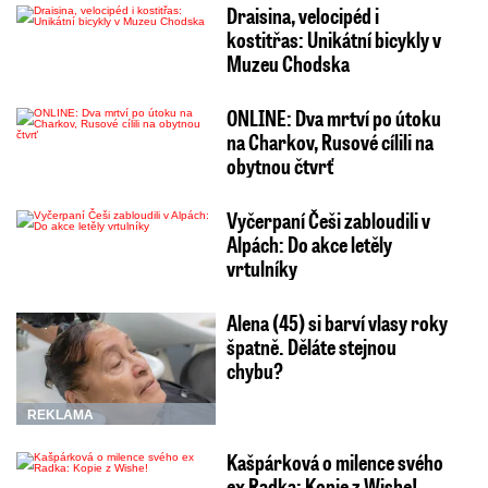
Draisina, velocipéd i
kostitřas: Unikátní bicykly v
Muzeu Chodska
ONLINE: Dva mrtví po útoku
na Charkov, Rusové cílili na
obytnou čtvrť
Vyčerpaní Češi zabloudili v
Alpách: Do akce letěly
vrtulníky
Alena (45) si barví vlasy roky
špatně. Děláte stejnou
chybu?
REKLAMA
Kašpárková o milence svého
ex Radka: Kopie z Wishe!