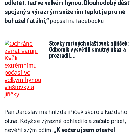
odletět, teď ve velkém hynou. Dlouhodobý déšť
spojený s výrazným snížením teplot je pro ně
bohužel fatální,“
popsal na facebooku.
Stovky mrtvých vlaštovek a jiřiček:
Odborník vysvětlil smutný úkaz a
prozradil,…
Pan Jaroslav má hnízda jiřiček skoro u každého
okna. Když se výrazně ochladilo a začalo pršet,
nevěřil svým očím.
„K večeru jsem otevřel