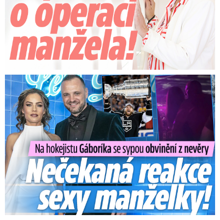
Na Gáboríka se sypou obvinění z nevěry: Reakce manželky!