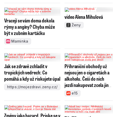
video Alena Mihulová
Vracejí se vám doma dokola
Ženy
rýmy a angíny? Chyba může
být v zubním kartáčku
Maminka
Jak se zdravě zchladit v
Příhraniční obchody už
tropických vedrech: Co
nejsou jen o cigaretách a
pomáhá a kdy už riskujete úpal
alkoholu. Češi do nich
jezdí nakupovat zcela jiné
https://mojezdravi.zeny.cz/
zboží
e15
Změny jako hazard. Priske se v