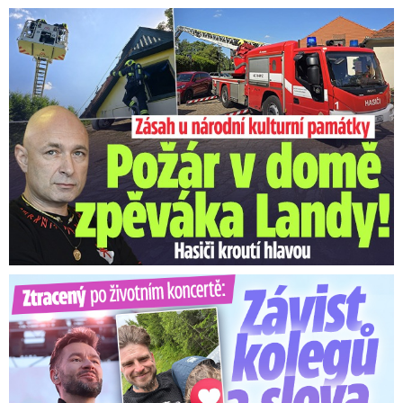
U Daniela Landy hořelo! Hasiči kroutí hlavou
Ztracený po životním koncertě: Závist kolegů a teplý popík