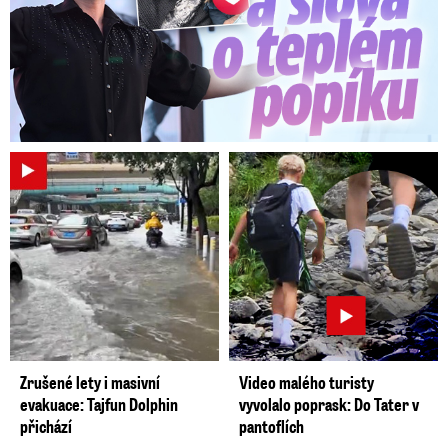
Zrušené lety i masivní
Video malého turisty
evakuace: Tajfun Dolphin
vyvolalo poprask: Do Tater v
přichází
pantoflích