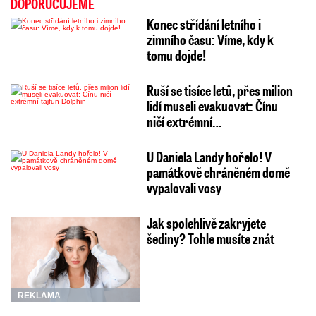
DOPORUČUJEME
Konec střídání letního i
zimního času: Víme, kdy k
tomu dojde!
Ruší se tisíce letů, přes milion
lidí museli evakuovat: Čínu
ničí extrémní…
U Daniela Landy hořelo! V
památkově chráněném domě
vypalovali vosy
Jak spolehlivě zakryjete
šediny? Tohle musíte znát
REKLAMA