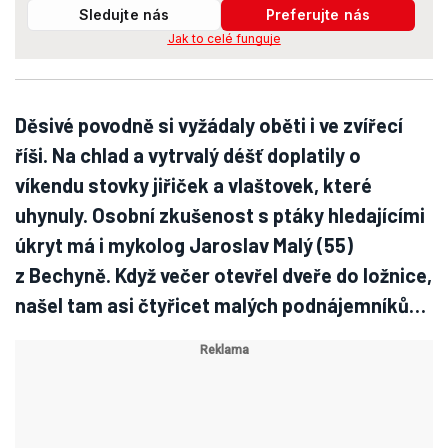
Sledujte nás
Preferujte nás
Jak to celé funguje
Děsivé povodně si vyžádaly oběti i ve zvířecí
říši. Na chlad a vytrvalý déšť doplatily o
víkendu stovky jiřiček a vlaštovek, které
uhynuly. Osobní zkušenost s ptáky hledajícími
úkryt má i mykolog Jaroslav Malý (55)
z Bechyně. Když večer otevřel dveře do ložnice,
našel tam asi čtyřicet malých podnájemníků…