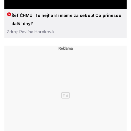
Šéf ČHMÚ: To nejhorší máme za sebou! Co přinesou
další dny?
Zdroj: Pavlína Horáková