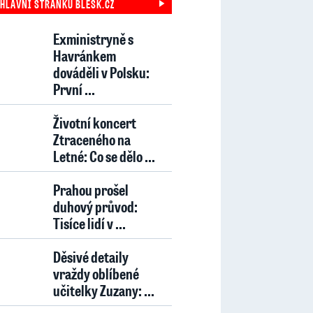
 HLAVNÍ STRÁNKU BLESK.CZ
Exministryně s
Havránkem
dováděli v Polsku:
První ...
Životní koncert
Ztraceného na
Letné: Co se dělo ...
Prahou prošel
duhový průvod:
Tisíce lidí v ...
Děsivé detaily
vraždy oblíbené
učitelky Zuzany: ...