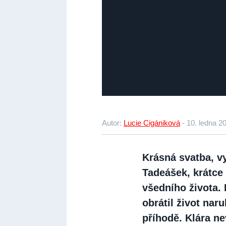
Autor:
Lucie Cigániková
-
10. ledna 2
Krásná svatba, v
Tadeášek, krátce
všedního života. 
obrátil život nar
příhodě. Klára n