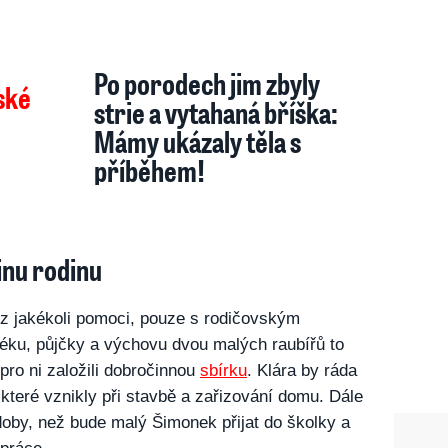
Po porodech jim zbyly
strie a vytahaná bříška:
Mámy ukázaly těla s
příběhem!
inu rodinu
z jakékoli pomoci, pouze s rodičovským
éku, půjčky a výchovu dvou malých raubířů to
 pro ni založili dobročinnou
sbírku
. Klára by ráda
 které vznikly při stavbě a zařizování domu. Dále
doby, než bude malý Šimonek přijat do školky a