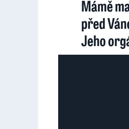
Mámě mal
před Ván
Jeho orgá