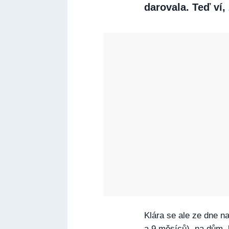
darovala. Teď ví,
Klára se ale ze dne n
a 9 měsíců), na dům, 