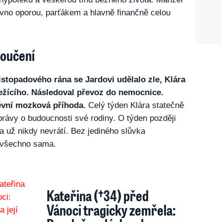
dávno oporou, parťákem a hlavně finančně celou
loučení
stopadového rána se Jardovi udělalo zle, Klára
ežícího. Následoval převoz do nemocnice.
cévní mozková příhoda.
Celý týden Klára statečně
zprávy o budoucnosti své rodiny. O týden později
a už nikdy nevrátí. Bez jediného slůvka
a všechno sama.
Kateřina (†34) před
Vánoci tragicky zemřela: