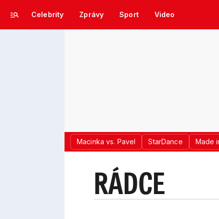
Celebrity
Zprávy
Sport
Video
Macinka vs. Pavel
StarDance
Made i
RÁDCE