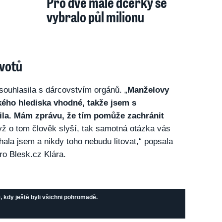
Pro dvě malé dcerky se
vybralo půl milionu
ivotů
souhlasila s dárcovstvím orgánů. „
Manželovy
kého hlediska vhodné, takže jsem s
ila. Mám zprávu, že tím pomůže zachránit
yž o tom člověk slyší, tak samotná otázka vás
hala jsem a nikdy toho nebudu litovat,“ popsala
ro Blesk.cz Klára.
kdy ještě byli všichni pohromadě.