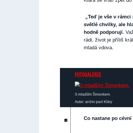
Klára se vrátí zpět do
„Teď je vše v rámci
světlé chvilky, ale h
hodně podporují.
Važ
rádi, život je příliš k
mladá vdova.
FOTOGALERIE
S mladším Šimonkem.
Autor: archiv paní Kláry
Co nastane po cévní