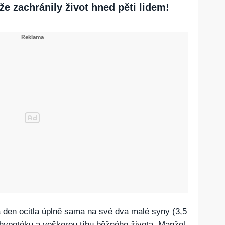
 že zachránily život hned pěti lidem!
a den ocitla úplně sama na své dva malé syny (3,5
hypotéku a veškerou tíhu běžného života. Manžel