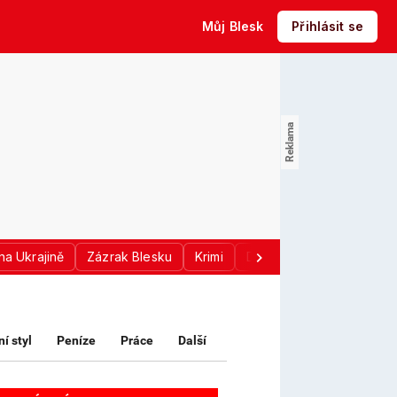
Můj Blesk
Přihlásit se
na Ukrajině
Zázrak Blesku
Krimi
Donald Trump
Sport
ní styl
Peníze
Práce
Další