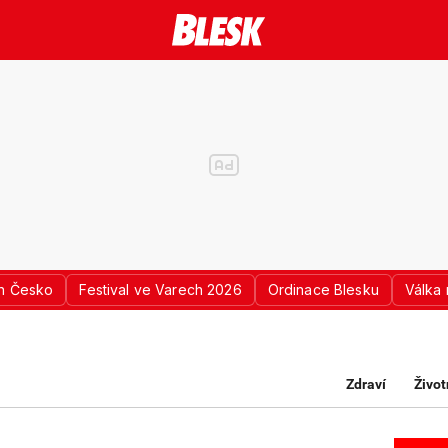
n Česko
Festival ve Varech 2026
Ordinace Blesku
Válka 
Zdraví
Život