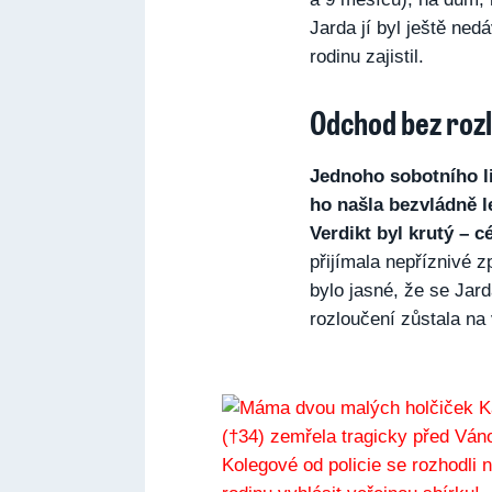
Jarda jí byl ještě ne
rodinu zajistil.
Odchod bez roz
Jednoho sobotního li
ho našla bezvládně l
Verdikt byl krutý – 
přijímala nepříznivé 
bylo jasné, že se Jard
rozloučení zůstala n