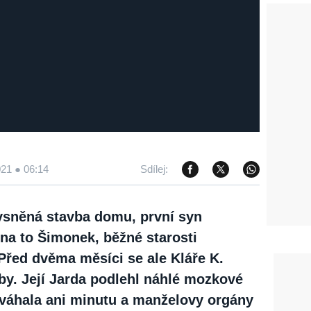
021 ● 06:14
Sdílej:
ysněná stavba domu, první syn
 na to Šimonek, běžné starosti
Před dvěma měsíci se ale Kláře K.
uby. Její Jarda podlehl náhlé mozkové
eváhala ani minutu a manželovy orgány