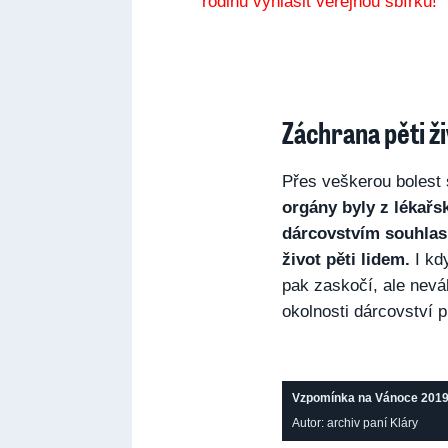
Záchrana pěti ž
Přes veškerou bolest 
orgány byly z lékařs
dárcovstvím souhlas
život pěti lidem.
I kd
pak zaskočí, ale nevá
okolnosti dárcovství p
Vzpomínka na Vánoce 2019, 
Autor: archiv paní Kláry