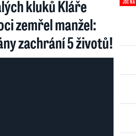
ých kluků Kláře
JDI NA
oci zemřel manžel:
ny zachrání 5 životů!