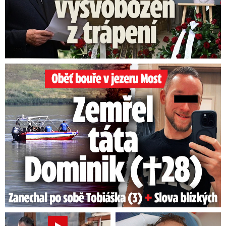
Oběť bouře v jezeru Most: Zemřel táta Dominik (†28)