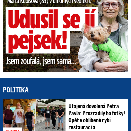
POLITIKA
Utajená dovolená Petra
Pavla: Prozradily ho fotky!
Opět v oblíbené rybí
restauraci a ...