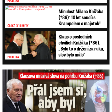
POLITIKA
Minulost Milana Knížáka
(†86): 10 let soudů s
Krampolem o majetek!
ČESKÉ CELEBRITY
Klaus o posledních
chvílích Knížáka (†86):
„Bylo to o držení za ruku,
slov bylo málo“
POLITIKA
Klausova mrazivá slova na pohřbu Knížáka: Přál jsem si...