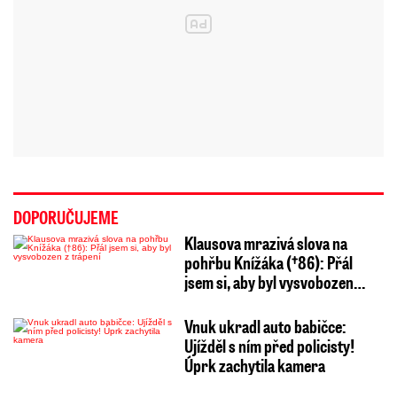
DOPORUČUJEME
Klausova mrazivá slova na
pohřbu Knížáka (†86): Přál
jsem si, aby byl vysvobozen…
Vnuk ukradl auto babičce:
Ujížděl s ním před policisty!
Úprk zachytila kamera