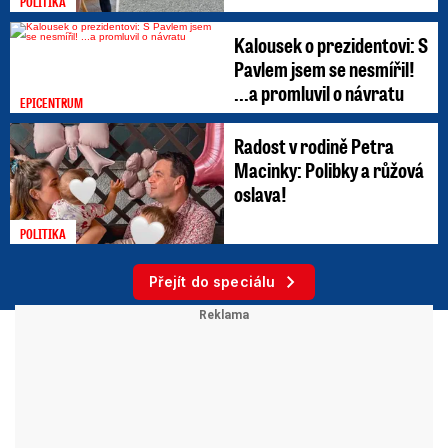
POLITIKA
Kalousek o prezidentovi: S
Pavlem jsem se nesmířil!
...a promluvil o návratu
EPICENTRUM
Radost v rodině Petra
Macinky: Polibky a růžová
oslava!
POLITIKA
Přejít do speciálu