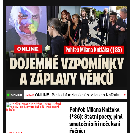
ONLI
ONLINE: Poslední rozloučení s Milanem Knížákem (†86)
12:39
ONLINE
Pohřeb Milana Knížáka
(†86): Státní pocty, plná
smuteční síň i nečekaní
řečníci