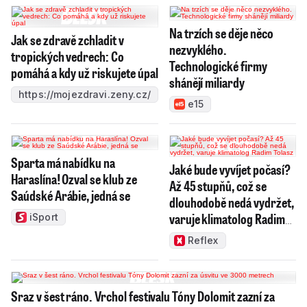
Na trzích se děje něco
Jak se zdravě zchladit v
nezvyklého.
tropických vedrech: Co
Technologické firmy
pomáhá a kdy už riskujete úpal
shánějí miliardy
https://mojezdravi.zeny.cz/
e15
Sparta má nabídku na
Jaké bude vyvíjet počasí?
Haraslína! Ozval se klub ze
Až 45 stupňů, což se
Saúdské Arábie, jedná se
dlouhodobě nedá vydržet,
varuje klimatolog Radim
iSport
Tolasz
Reflex
Sraz v šest ráno. Vrchol festivalu Tóny Dolomit zazní za