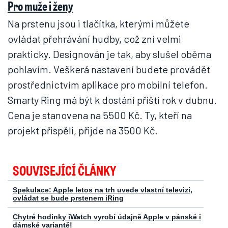
Pro muže i ženy
Na prstenu jsou i tlačítka, kterými můžete
ovládat přehrávání hudby, což zní velmi
prakticky. Designován je tak, aby slušel oběma
pohlavím. Veškerá nastavení budete provádět
prostřednictvím aplikace pro mobilní telefon.
Smarty Ring má být k dostání příští rok v dubnu.
Cena je stanovena na 5500 Kč. Ty, kteří na
projekt přispěli, přijde na 3500 Kč.
SOUVISEJÍCÍ ČLÁNKY
Spekulace: Apple letos na trh uvede vlastní televizi,
ovládat se bude prstenem iRing
Chytré hodinky iWatch vyrobí údajně Apple v pánské i
dámské variantě!