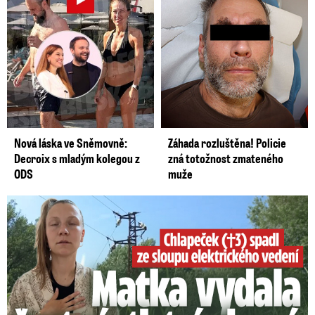
Nová láska ve Sněmovně:
Záhada rozluštěna! Policie
Decroix s mladým kolegou z
zná totožnost zmateného
ODS
muže
Smrtelný pád chlapce: Matka vydala vyjádření na 16 stran