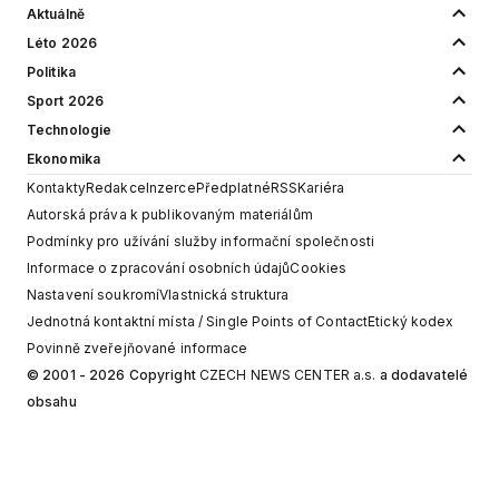
Aktuálně
Léto 2026
Politika
Sport 2026
Technologie
Ekonomika
Kontakty
Redakce
Inzerce
Předplatné
RSS
Kariéra
Autorská práva k publikovaným materiálům
Podmínky pro užívání služby informační společnosti
Informace o zpracování osobních údajů
Cookies
Nastavení soukromí
Vlastnická struktura
Jednotná kontaktní místa / Single Points of Contact
Etický kodex
Povinně zveřejňované informace
© 2001 - 2026 Copyright
CZECH NEWS CENTER a.s.
a dodavatelé
obsahu