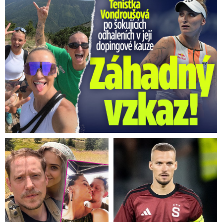
Vondroušová po šokujících odhaleních v kauze: Záhadný vzkaz!