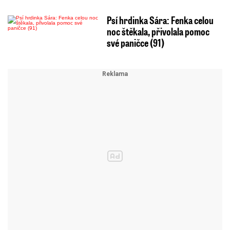
Psí hrdinka Sára: Fenka celou
noc štěkala, přivolala pomoc
své paničce (91)