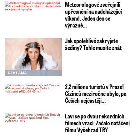
Meteorologové zveřejnili
upřesnění na nadcházející
víkend. Jeden den se
výrazně…
Jak spolehlivě zakryjete
šediny? Tohle musíte znát
REKLAMA
2,2 milionu turistů v Praze!
Cizinců meziročně ubylo, po
Češích nejčastěji…
Lavi se po dvou rekordních
filmech vrací. Začalo natáčení
filmu Vyšehrad TŘY