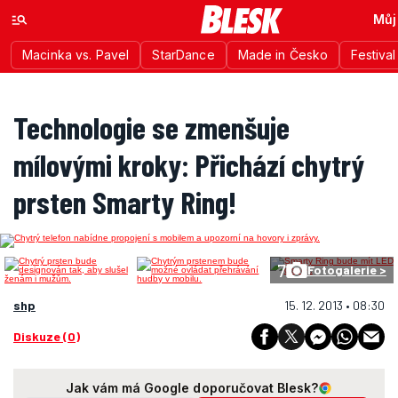
Můj
Macinka vs. Pavel
StarDance
Made in Česko
Festiva
Technologie se zmenšuje
mílovými kroky: Přichází chytrý
prsten Smarty Ring!
7
Fotogalerie >
shp
15. 12. 2013 • 08:30
Diskuze (0)
Jak vám má Google doporučovat Blesk?