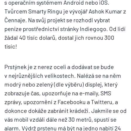
s operačním systémem Android nebo iOS.
Tvůrcem Smarty Ringu je vývojář Ashok Kumar z
Čennaje. Na svůj projekt se rozhodl vybrat
peníze prostřednictví stránky Indiegogo. Od lidí
žádal 40 tisíc dolarů, dostal jich rovnou 300
tisíc!
Prstýnek je z nerez oceli a dodávat se bude
v nejrůznějších velikostech. Nalézá se na něm
modrý nebo zelený (dle výběru) displej, který
zobrazuje čas, upozorňuje na e-maily, SMS
zprávy, upozornění z Facebooku a Twitteru, a
dokonce dokáže zabránit krádeži. Jakmile se od
vás mobil vzdálí dále než 30 metrů, spustí se
alarm. Výdrž prstenu má být na jedno nabití 24