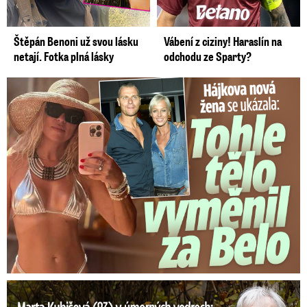
Štěpán Benoni už svou lásku
Vábení z ciziny! Haraslín na
netají. Fotka plná lásky
odchodu ze Sparty?
Tohle tělo nahradilo Belo: Nová partnerka se ukázala...
Marta Kubišová (83) v úmorných vedrech: Udusil se jí pejsek!