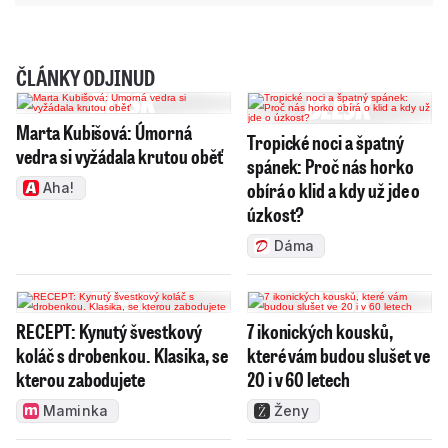
ČLÁNKY ODJINUD
Marta Kubišová: Úmorná
Tropické noci a špatný
vedra si vyžádala krutou oběť
spánek: Proč nás horko
obírá o klid a kdy už jde o
Aha!
úzkost?
Dáma
RECEPT: Kynutý švestkový
7 ikonických kousků,
koláč s drobenkou. Klasika, se
které vám budou slušet ve
kterou zabodujete
20 i v 60 letech
Maminka
Ženy