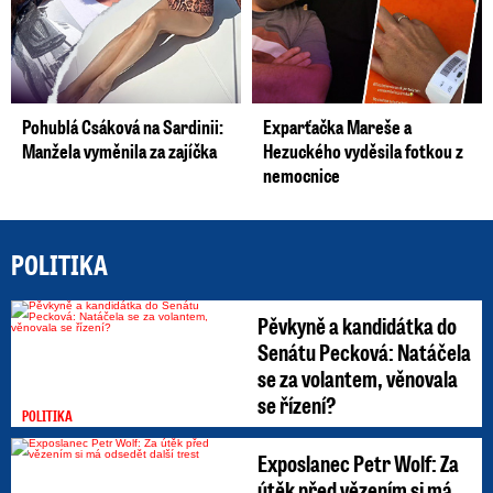
Pohublá Csáková na Sardinii:
Exparťačka Mareše a
Manžela vyměnila za zajíčka
Hezuckého vyděsila fotkou z
nemocnice
POLITIKA
Pěvkyně a kandidátka do
Senátu Pecková: Natáčela
se za volantem, věnovala
se řízení?
POLITIKA
Exposlanec Petr Wolf: Za
útěk před vězením si má