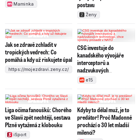
postavu
Maminka
Ženy
Jak se zdravě zchladit v
CSG investuje do
tropických vedrech: Co
kanadského vývojáře
pomáhá a kdy už riskujete úpal
interceptorů a
nadzvukových
https://mojezdravi.zeny.cz/
technologií, chce výrobky
e15
prosadit v NATO
Liga očima fanoušků: Chorého
Kdyby to dělal muž, je to
ve Slavii zpět nechtějí, sestava
predátor! Proč Madonně
Plzně vytažená z klobouku
prochází o 30 let mladší
milenci?
iSport