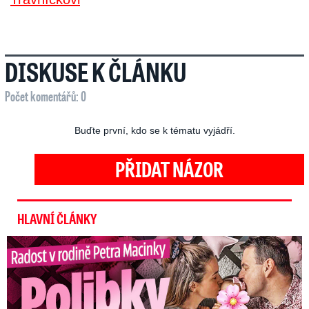
DISKUSE K ČLÁNKU
Počet komentářů: 0
Buďte první, kdo se k tématu vyjádří.
PŘIDAT NÁZOR
HLAVNÍ ČLÁNKY
Radost v rodině Petra Macinky: Polibky a růžová oslava!