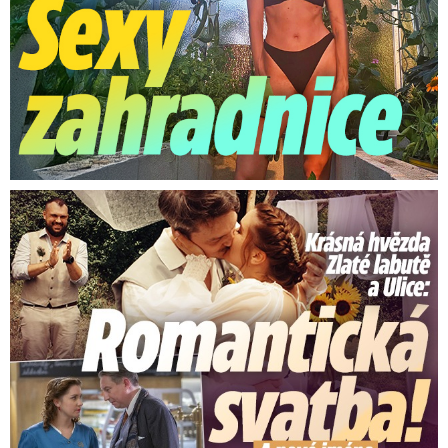
Krásná hvězda Zlaté labutě a Ulice: Romantická svatba