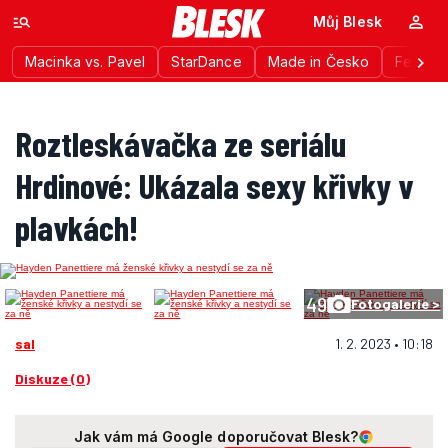
Můj Blesk
Macinka vs. Pavel
StarDance
Made in Česko
Festiva
Roztleskávačka ze seriálu
Hrdinové: Ukázala sexy křivky v
plavkách!
49
Fotogalerie >
sal
1. 2. 2023 • 10:18
Diskuze (0)
Jak vám má Google doporučovat Blesk?