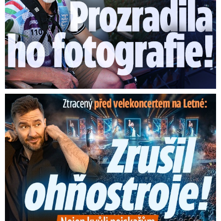
Ztracený škrtl ohňostroj na Letné! Ještě nezačal a už ...