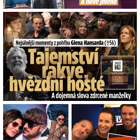
Nejsilnější momenty z pohřbu Glena Hansarda (†56)