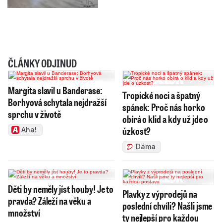
ČLÁNKY ODJINUD
Margita slavil u Banderase:
Tropické noci a špatný
Borhyová schytala nejdražší
spánek: Proč nás horko
sprchu v životě
obírá o klid a kdy už jde o
úzkost?
Aha!
Dáma
Děti by neměly jíst houby! Je to
Plavky z výprodejů na
pravda? Záleží na věku a
poslední chvíli? Našli jsme
množství
ty nejlepší pro každou