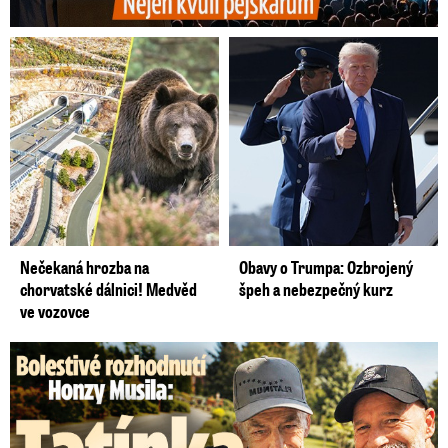
Nečekaná hrozba na
Obavy o Trumpa: Ozbrojený
chorvatské dálnici! Medvěd
špeh a nebezpečný kurz
ve vozovce
Bolestivé rozhodnutí Honzy Musila: Tátu musel dát do ústavu