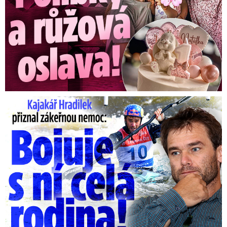
Kajakář Hradilek přiznal zákeřnou nemoc: Bojuje s ní celá ...