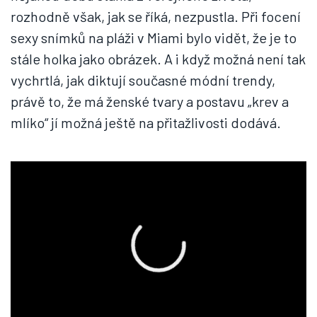
rozhodně však, jak se říká, nezpustla. Při focení
sexy snímků na pláži v Miami bylo vidět, že je to
stále holka jako obrázek. A i když možná není tak
vychrtlá, jak diktují současné módní trendy,
právě to, že má ženské tvary a postavu „krev a
mlíko“ jí možná ještě na přitažlivosti dodává.