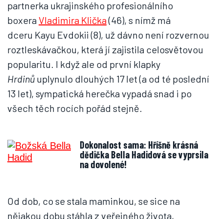
partnerka ukrajinského profesionálního
boxera
Vladimira Klička
(46), s nímž má
dceru Kayu Evdokii (8), už dávno není rozvernou
roztleskávačkou, která jí zajistila celosvětovou
popularitu. I když ale od první klapky
Hrdinů
uplynulo dlouhých 17 let (a od té poslední
13 let), sympatická herečka vypadá snad i po
všech těch rocích pořád stejně.
Dokonalost sama: Hříšně krásná
dědička Bella Hadidová se vyprsila
na dovolené!
Od dob, co se stala maminkou, se sice na
nějakou dobu stáhla z veřejného života,