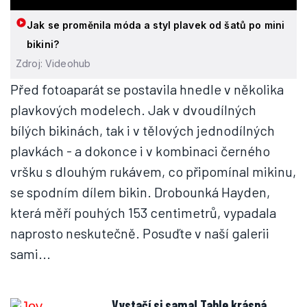
Jak se proměnila móda a styl plavek od šatů po mini
bikini?
Zdroj: Videohub
Před fotoaparát se postavila hnedle v několika
plavkových modelech. Jak v dvoudílných
bílých bikinách, tak i v tělových jednodílných
plavkách - a dokonce i v kombinaci černého
vršku s dlouhým rukávem, co připomínal mikinu,
se spodním dílem bikin. Drobounká Hayden,
která měří pouhých 153 centimetrů, vypadala
naprosto neskutečně. Posuďte v naší galerii
sami...
Vystačí si sama! Tahle krásná