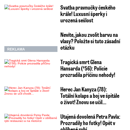
Svatba pravnučky českého
krále! Luxusní šperky i
urozená sešlost
Nevíte, jakou zvolit barvu na
vlasy? Položte si tuto zásadní
otázku
REKLAMA
Tragická smrt Glena
Hansarda (†56): Policie
prozradila příčinu nehody!
Herec Jan Kanyza (78):
Totální kolaps a boj ve špitále
o život! Znovu se učil…
Utajená dovolená Petra Pavla:
Prozradily ho fotky! Opět v
oblíbené rybí…