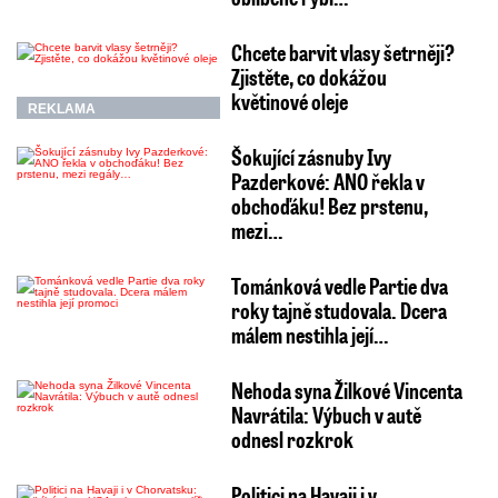
Chcete barvit vlasy šetrněji?
Zjistěte, co dokážou
květinové oleje
REKLAMA
Šokující zásnuby Ivy
Pazderkové: ANO řekla v
obchoďáku! Bez prstenu,
mezi…
Tománková vedle Partie dva
roky tajně studovala. Dcera
málem nestihla její…
Nehoda syna Žilkové Vincenta
Navrátila: Výbuch v autě
odnesl rozkrok
Politici na Havaji i v