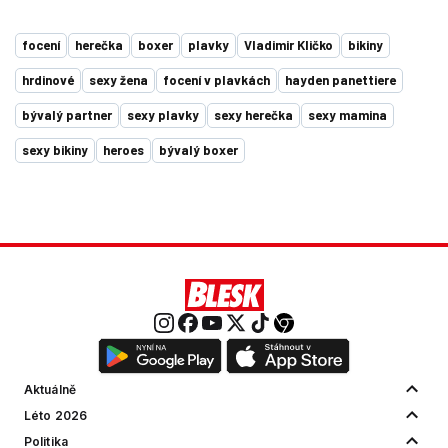
focení
herečka
boxer
plavky
Vladimir Kličko
bikiny
hrdinové
sexy žena
focení v plavkách
hayden panettiere
bývalý partner
sexy plavky
sexy herečka
sexy mamina
sexy bikiny
heroes
bývalý boxer
Aktuálně
Léto 2026
Politika