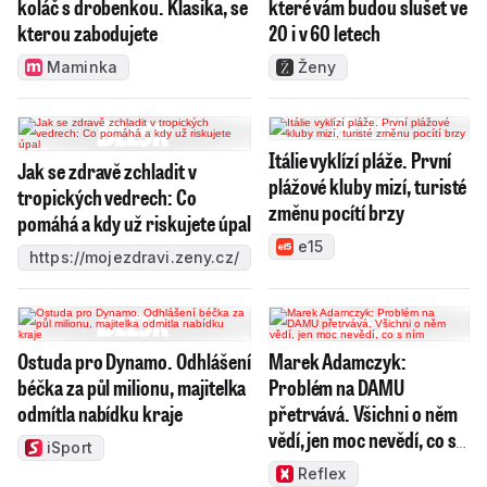
koláč s drobenkou. Klasika, se
které vám budou slušet ve
kterou zabodujete
20 i v 60 letech
Maminka
Ženy
Itálie vyklízí pláže. První
Jak se zdravě zchladit v
plážové kluby mizí, turisté
tropických vedrech: Co
změnu pocítí brzy
pomáhá a kdy už riskujete úpal
e15
https://mojezdravi.zeny.cz/
Ostuda pro Dynamo. Odhlášení
Marek Adamczyk:
béčka za půl milionu, majitelka
Problém na DAMU
odmítla nabídku kraje
přetrvává. Všichni o něm
vědí, jen moc nevědí, co s
iSport
ním
Reflex