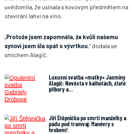
uvědomila, že usínala s kovovým předmětem na
otevírání lahví na víno.
„
Protože jsem zapomněla, že kvůli našemu
synovi jsem šla spát s vývrtkou
,“ dodala se
smíchem Alagič.
Luxusní svatba »matky« Jasminy
Alagič: Nevěsta v kalhotách, zlaté
příbory a…
Jiří Štěpnička po smrti manželky a
pádu pod tramvaj: Manévry s
hrobem!