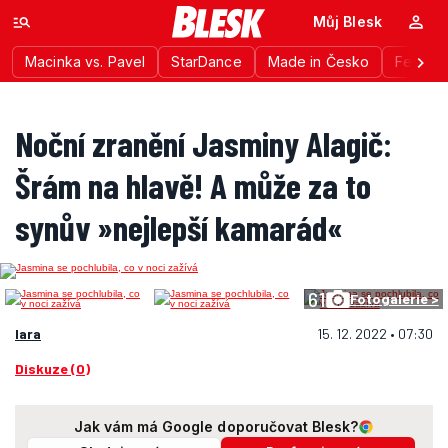
Můj Blesk
Macinka vs. Pavel
StarDance
Made in Česko
Festiva
Noční zranění Jasminy Alagič:
Šrám na hlavě! A může za to
synův »nejlepší kamarád«
61
Fotogalerie >
lara
15. 12. 2022 • 07:30
Diskuze (0)
Jak vám má Google doporučovat Blesk?