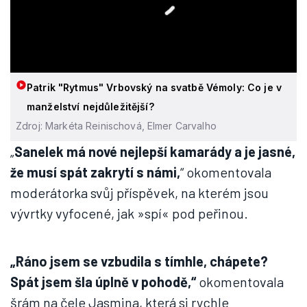
Patrik "Rytmus" Vrbovský na svatbě Vémoly: Co je v
manželství nejdůležitější?
Zdroj: Markéta Reinischová, Elmer Carvalho
„
Sanelek má nové nejlepší kamarády a je jasné,
že musí spát zakrytí s námi,
“ okomentovala
moderátorka svůj příspěvek, na kterém jsou
vývrtky vyfocené, jak »spí« pod peřinou.
„Ráno jsem se vzbudila s tímhle, chápete?
Spát jsem šla úplně v pohodě,“
okomentovala
šrám na čele Jasmina, která si rychle