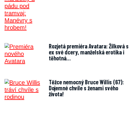
Rozjetá premiéra Avatara: Žilková s
ex své dcery, manželská erotika i
těhotná…
Těžce nemocný Bruce Willis (67):
Dojemné chvíle s ženami svého
života!