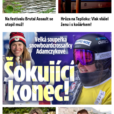
Na festivalu Brutal Assault se
Hrůza na Teplicku: Vlak vláčel
utopil muž!
ženu i s kočárkem!
Velká soupeřka Adamczykové: Šokující konec!