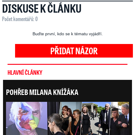
DISKUSE K ČLÁNKU
Počet komentářů: 0
Buďte první, kdo se k tématu vyjádří.
PŘIDAT NÁZOR
HLAVNÍ ČLÁNKY
POHŘEB MILANA KNÍŽÁKA
Posl