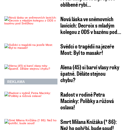
oblíbené rybí…
Nová láska ve sněmovních
lavicích: Decroix s mladým
kolegou z ODS v bazénu pod…
Svědci o tragédii na jezeře
Most: Byl to masakr!
Alena (45) si barví vlasy roky
špatně. Děláte stejnou
chybu?
REKLAMA
Radost v rodině Petra
Macinky: Polibky a růžová
oslava!
Smrt Milana Knížáka († 86):
Než ho pohřbí, bude soud!