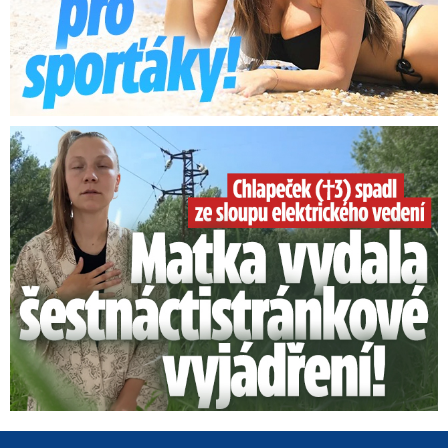
Smrtelný pád chlapce: Matka vydala vyjádření na 16 stran