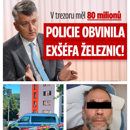
V trezoru měl 80 milionů: Policie obvinila exšéfa železnic!