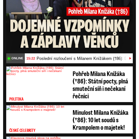
Poslední rozloučení s Milanem Knížákem (†86): Dojemn
15:22
ONLINE
Pohřeb Milana Knížáka
(†86): Státní pocty, plná
smuteční síň i nečekaní
řečníci
POLITIKA
Minulost Milana Knížáka
(†86): 10 let soudů s
Krampolem o majetek!
ČESKÉ CELEBRITY