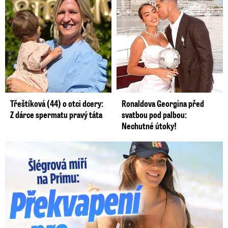
Třeštíková (44) o otci dcery:
Ronaldova Georgina před
Z dárce spermatu pravý táta
svatbou pod palbou:
Nechutné útoky!
Lucie Šlégrová míří na Primu. Překvapení pro sporťáky!