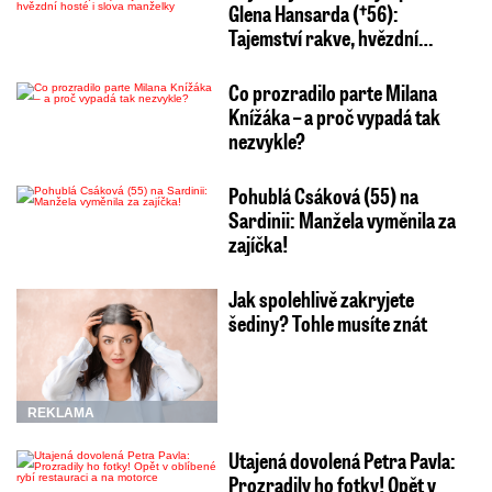
Glena Hansarda (†56):
Tajemství rakve, hvězdní…
Co prozradilo parte Milana
Knížáka – a proč vypadá tak
nezvykle?
Pohublá Csáková (55) na
Sardinii: Manžela vyměnila za
zajíčka!
Jak spolehlivě zakryjete
šediny? Tohle musíte znát
REKLAMA
Utajená dovolená Petra Pavla:
Prozradily ho fotky! Opět v