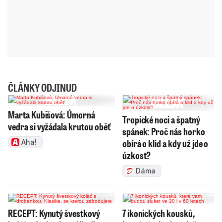
ČLÁNKY ODJINUD
Marta Kubišová: Úmorná
Tropické noci a špatný
vedra si vyžádala krutou oběť
spánek: Proč nás horko
obírá o klid a kdy už jde o
Aha!
úzkost?
Dáma
RECEPT: Kynutý švestkový
7 ikonických kousků,