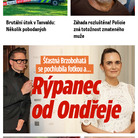
Brutální útok v Tanvaldu:
Záhada rozluštěna! Policie
Několik pobodaných
zná totožnost zmateného
muže
Šťastná Brzobohatá se pochlubila fotkou: Rýpanec od Ondřeje