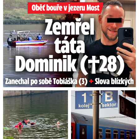
Oběť bouře v jezeru Most: Zemřel táta Dominik (†28)