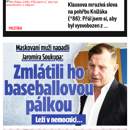
Klausova mrazivá slova
na pohřbu Knížáka
(†86): Přál jsem si, aby
byl vysvobozen z ...
POLITIKA
Maskovaní muži napadli Jaromíra Soukupa: Krvavá nakládačka