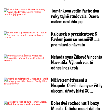
Tománková vedle Partie dva
roky tajně studovala. Dcera
málem nestihla její…
Kalousek o prezidentovi: S
Pavlem jsem se nesmířil! ...a
promluvil o návratu
Nehoda syna Žilkové Vincenta
Navrátila: Výbuch v autě
odnesl rozkrok
Ničivé zemětřesení u
Neapole: Obří balvany se řítily
ulicemi, úřady hlásí 30…
Bolestivé rozhodnutí Honzy
Musila: Tatínka musel dát do