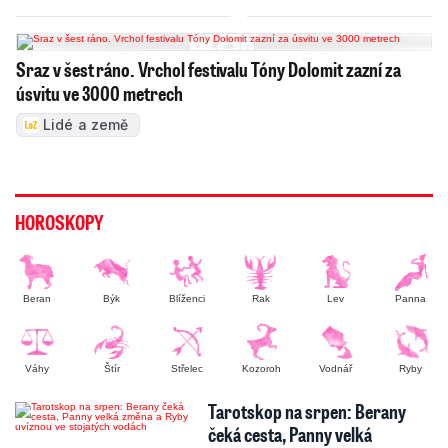
Sraz v šest ráno. Vrchol festivalu Tóny Dolomit zazní za
úsvitu ve 3000 metrech
Lidé a země
HOROSKOPY
Beran
Býk
Blíženci
Rak
Lev
Panna
Váhy
Štír
Střelec
Kozoroh
Vodnář
Ryby
Tarotskop na srpen: Berany
čeká cesta, Panny velká