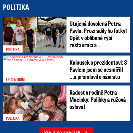
POLITIKA
Utajená dovolená Petra
Pavla: Prozradily ho fotky!
Opět v oblíbené rybí
restauraci a ...
POLITIKA
Kalousek o prezidentovi: S
Pavlem jsem se nesmířil!
...a promluvil o návratu
EPICENTRUM
Radost v rodině Petra
Macinky: Polibky a růžová
oslava!
POLITIKA
Přejít do speciálu