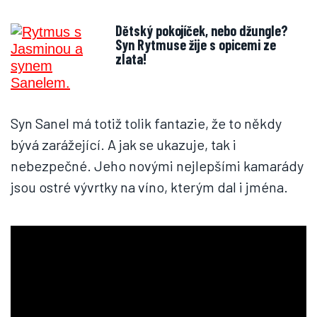
Dětský pokojíček, nebo džungle?
Syn Rytmuse žije s opicemi ze
zlata!
Syn Sanel má totiž tolik fantazie, že to někdy
bývá zarážející. A jak se ukazuje, tak i
nebezpečné. Jeho novými nejlepšími kamarády
jsou ostré vývrtky na víno, kterým dal i jména.