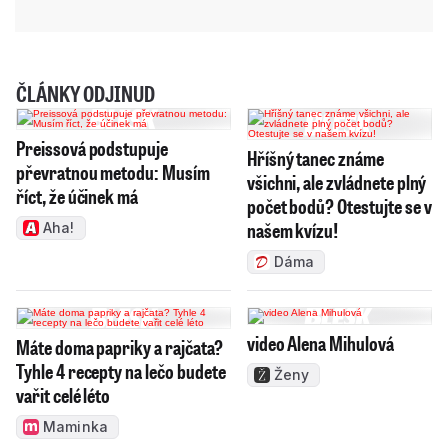
ČLÁNKY ODJINUD
Preissová podstupuje
Hříšný tanec známe
převratnou metodu: Musím
všichni, ale zvládnete plný
říct, že účinek má
počet bodů? Otestujte se v
našem kvízu!
Aha!
Dáma
video Alena Mihulová
Máte doma papriky a rajčata?
Tyhle 4 recepty na lečo budete
Ženy
vařit celé léto
Maminka