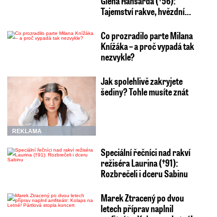
Glena Hansarda (†56):
Tajemství rakve, hvězdní…
Co prozradilo parte Milana
Knížáka – a proč vypadá tak
nezvykle?
Jak spolehlivě zakryjete
šediny? Tohle musíte znát
REKLAMA
Speciální řečníci nad rakví
režiséra Laurina (†91):
Rozbrečeli i dceru Sabinu
Marek Ztracený po dvou
letech příprav naplnil