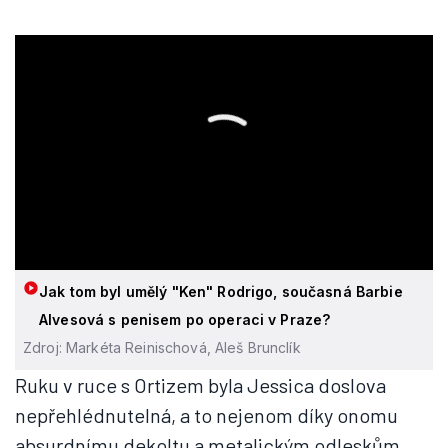
Jak tom byl umělý "Ken" Rodrigo, současná Barbie
Alvesová s penisem po operaci v Praze?
Zdroj: Markéta Reinischová, Aleš Brunclík
Ruku v ruce s Ortizem byla Jessica doslova
nepřehlédnutelná, a to nejenom díky onomu
absurdnímu dekoltu a metalickým odleskům