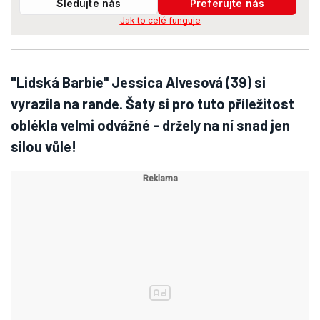
Sledujte nás
Preferujte nás
Jak to celé funguje
"Lidská Barbie" Jessica Alvesová (39) si
vyrazila na rande. Šaty si pro tuto příležitost
oblékla velmi odvážné - držely na ní snad jen
silou vůle!