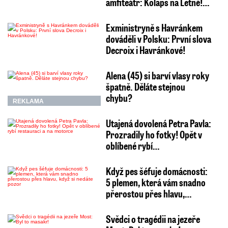
amfiteátr: Kolaps na Letné!…
Exministryně s Havránkem
dováděli v Polsku: První slova
Decroix i Havránkové!
Alena (45) si barví vlasy roky
špatně. Děláte stejnou
chybu?
REKLAMA
Utajená dovolená Petra Pavla:
Prozradily ho fotky! Opět v
oblíbené rybí…
Když pes šéfuje domácnosti:
5 plemen, která vám snadno
přerostou přes hlavu,…
Svědci o tragédii na jezeře