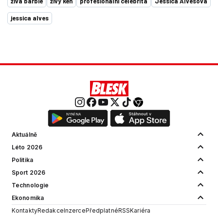
živá barbie
živý ken
profesionální celebrita
Jessica Alvesová
jessica alves
Aktuálně
Léto 2026
Politika
Sport 2026
Technologie
Ekonomika
Kontakty
Redakce
Inzerce
Předplatné
RSS
Kariéra