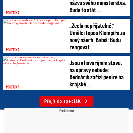
názvu svého ministerstva.
Bude to stát ...
POLITIKA
„Zcela nepřijatelné.“
Umělci tepou Klempíře za
nový návrh. Babiš: Budu
reagovat
POLITIKA
Jsou v havarijním stavu,
na opravy nebude:
Bednárik zařízl peníze na
krajské ...
POLITIKA
Přejít do speciálu