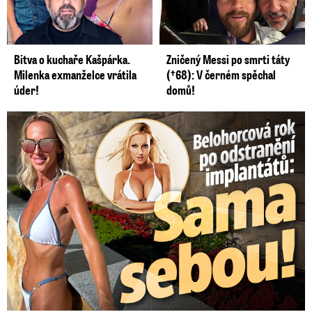
Bitva o kuchaře Kašpárka.
Zničený Messi po smrti táty
Milenka exmanželce vrátila
(†68): V černém spěchal
úder!
domů!
Belohorcová rok po odstranění implantátů: Konečně sama sebou