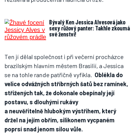
Bývalý Ken Jessica Alvesová jako
sexy růžový panter: Takhle zkoumá
své ženství!
Ten jí dělal společnost i při večerní procházce
brazilským hlavním městem Brasilií, a Jessica
se na tohle rande patřičně vyfikla.
Oblékla do
velice odvážných stříbrných šatů bez ramínek,
střižených tak, že dokonale obepínaly její
postavu, s dlouhými rukávy
a neuvěřitelně hlubokým výstřihem, který
držel na jejím obřím, silikonem vycpaném
poprsí snad jenom silou vůle.