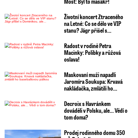
Most: Byl to masakr!
Životní koncert Ztraceného
na Letné: Co se dělo ve VIP
stanu? Jágr přišel s…
Radost v rodině Petra
Macinky: Polibky a růžová
oslava!
Maskovaní muži napadli
Jaromíra Soukupa: Krvavá
nakládačka, zmlátili ho…
Decroix s Havránkem
dováděli v Polsku, ale… Vědí o
tom doma?
Prodej rodinného domu 350