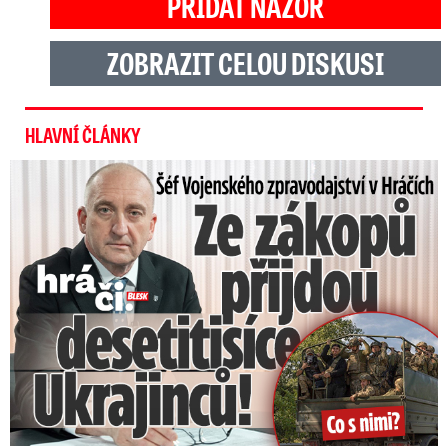
PŘIDAT NÁZOR
ZOBRAZIT CELOU DISKUSI
HLAVNÍ ČLÁNKY
Šéf Vojenského zpravodajství: Přijdou desetitisíce Ukrajinců