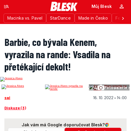
Můj Blesk
Macinka vs. Pavel
StarDance
Made in Česko
Festiva
Barbie, co bývala Kenem,
vyrazila na rande: Vsadila na
přetékající dekolt!
224
Fotogalerie >
sal
16. 10. 2022 • 14:00
Diskuze (3)
Jak vám má Google doporučovat Blesk?