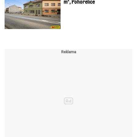
m², Pohořelice