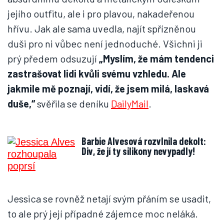
jejího outfitu, ale i pro plavou, nakadeřenou
hřívu. Jak ale sama uvedla, najít spřízněnou
duši pro ni vůbec není jednoduché. Všichni ji
prý předem odsuzují
„Myslím, že mám tendenci
zastrašovat lidi kvůli svému vzhledu. Ale
jakmile mě poznají, vidí, že jsem milá, laskavá
duše,“
svěřila se deníku
DailyMail
.
Barbie Alvesová rozvlnila dekolt:
Div, že jí ty silikony nevypadly!
Jessica se rovněž netají svým přáním se usadit,
to ale prý její případné zájemce moc neláká.