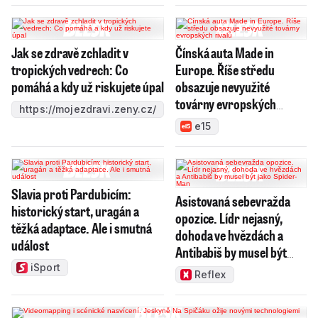
Jak se zdravě zchladit v
Čínská auta Made in
tropických vedrech: Co
Europe. Říše středu
pomáhá a kdy už riskujete úpal
obsazuje nevyužité
továrny evropských
https://mojezdravi.zeny.cz/
rivalů
e15
Slavia proti Pardubicím:
Asistovaná sebevražda
historický start, uragán a
opozice. Lídr nejasný,
těžká adaptace. Ale i smutná
dohoda ve hvězdách a
událost
Antibabiš by musel být
jako Spider-Man
iSport
Reflex