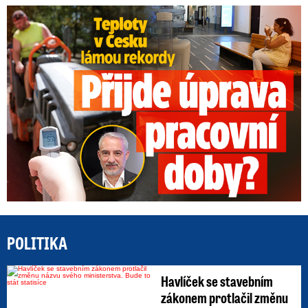
Teploty v Česku lámou rekordy: Přijde úprava pracovní doby?
POLITIKA
Havlíček se stavebním
zákonem protlačil změnu