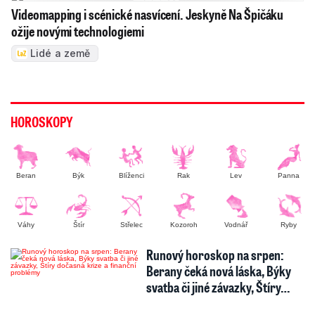
Videomapping i scénické nasvícení. Jeskyně Na Špičáku
ožije novými technologiemi
Lidé a země
HOROSKOPY
Beran
Býk
Blíženci
Rak
Lev
Panna
Váhy
Štír
Střelec
Kozoroh
Vodnář
Ryby
Runový horoskop na srpen:
Berany čeká nová láska, Býky
svatba či jiné závazky, Štíry…