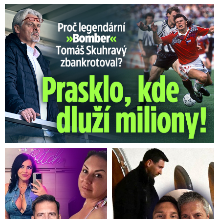
Proč Skuhravý zbankrotoval? Prasklo, kde dluží miliony!