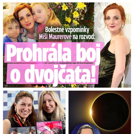
Bolestné vzpomínky Míši Maurerové: Prohrála boj o dvojčata!