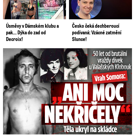
Úsměvy v Dámském klubu a
Česko čeká dechberoucí
pak… Dýka do zad od
podívaná: Vzácné zatmění
Decroix!
Slunce!
50 let od běsnění Somory: Těla dívek vrah ukryl na skládce