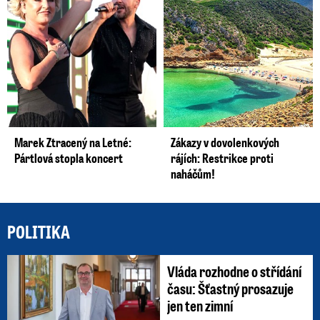
Marek Ztracený na Letné:
Zákazy v dovolenkových
Pártlová stopla koncert
rájích: Restrikce proti
naháčům!
POLITIKA
Vláda rozhodne o střídání
času: Šťastný prosazuje
jen ten zimní