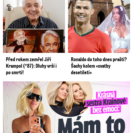
Před rokem zemřel Jiří
Ronaldo do toho dnes praští?
Krampol (†87): Dluhy vrší i
Šachy kolem »svatby
po smrti!
desetiletí«
Krásná sestra Krainové bez emocí: Mám to za pár…