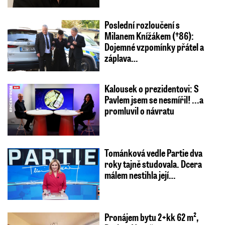
Poslední rozloučení s
Milanem Knížákem (†86):
Dojemné vzpomínky přátel a
záplava…
Kalousek o prezidentovi: S
Pavlem jsem se nesmířil! ...a
promluvil o návratu
Tománková vedle Partie dva
roky tajně studovala. Dcera
málem nestihla její…
Pronájem bytu 2+kk 62 m²,