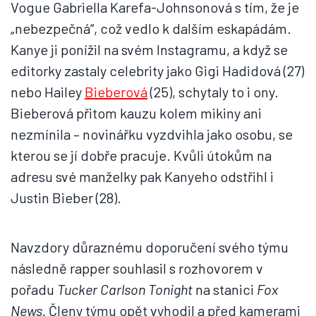
Vogue Gabriella Karefa-Johnsonová s tím, že je
„nebezpečná“, což vedlo k dalším eskapádám.
Kanye ji ponížil na svém Instagramu, a když se
editorky zastaly celebrity jako Gigi Hadidová (27)
nebo Hailey
Bieberová
(25), schytaly to i ony.
Bieberová přitom kauzu kolem mikiny ani
nezmínila – novinářku vyzdvihla jako osobu, se
kterou se jí dobře pracuje. Kvůli útokům na
adresu své manželky pak Kanyeho odstřihl i
Justin Bieber (28).
Navzdory důraznému doporučení svého týmu
následně rapper souhlasil s rozhovorem v
pořadu
Tucker Carlson Tonight
na stanici
Fox
News.
Členy týmu opět vyhodil a před kamerami