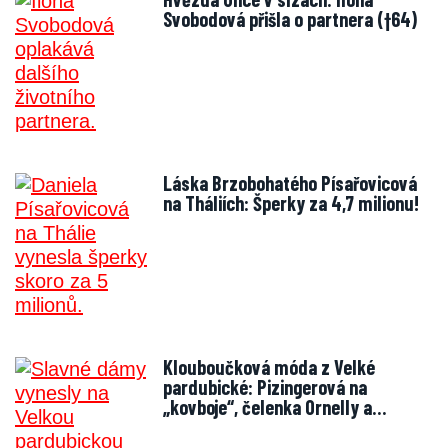
Svobodová přišla o partnera (†64)
Láska Brzobohatého Písařovicová
na Tháliích: Šperky za 4,7 milionu!
Klouboučková móda z Velké
pardubické: Pizingerová na
„kovboje“, čelenka Ornelly a…