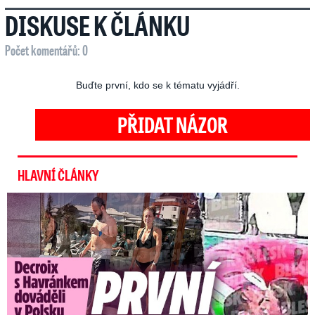
DISKUSE K ČLÁNKU
Počet komentářů: 0
Buďte první, kdo se k tématu vyjádří.
PŘIDAT NÁZOR
HLAVNÍ ČLÁNKY
Exministryně s Havránkem dováděli v Polsku: První slova!