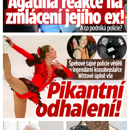
Tajná policie špehovala krasobruslařku Wittovou: Pikantní ...