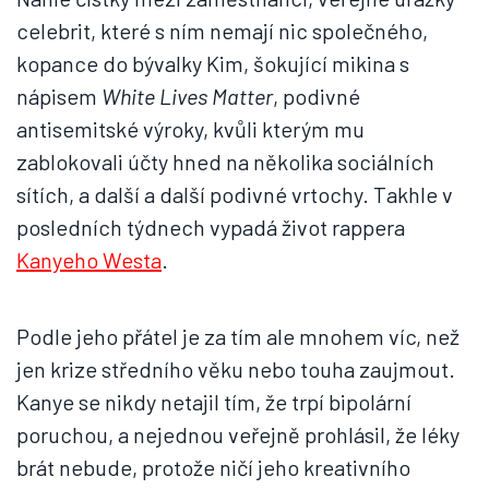
celebrit, které s ním nemají nic společného,
kopance do bývalky Kim, šokující mikina s
nápisem
White Lives Matter
, podivné
antisemitské výroky, kvůli kterým mu
zablokovali účty hned na několika sociálních
sítích, a další a další podivné vrtochy. Takhle v
posledních týdnech vypadá život rappera
Kanyeho Westa
.
Podle jeho přátel je za tím ale mnohem víc, než
jen krize středního věku nebo touha zaujmout.
Kanye se nikdy netajil tím, že trpí bipolární
poruchou, a nejednou veřejně prohlásil, že léky
brát nebude, protože ničí jeho kreativního