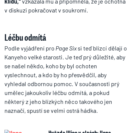
klidu,“
vzkázala mu a připomněla, že je ochotná
v diskuzi pokračovat v soukromí.
Léčbu odmítá
Podle vyjádření pro
Page Six
si teď blízcí dělají o
Kanyeho velké starosti. Je teď prý důležité, aby
se našel někdo, koho by byl ochoten
vyslechnout, a kdo by ho přesvědčil, aby
vyhledal odbornou pomoc. V současnosti prý
umělec jakoukoliv léčbu odmítá, a pokud
některý z jeho blízkých něco takového jen
naznačí, spustí se velmi ostrá hádka.
Hvězda Ulice v slzách: Ilona