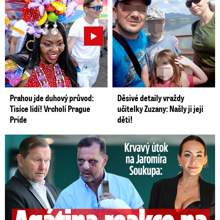
Prahou jde duhový průvod:
Děsivé detaily vraždy
Tisíce lidí! Vrcholí Prague
učitelky Zuzany: Našly ji její
Pride
děti!
Útok na Jaromíra Soukupa: Reakce Agáty na zmlácení jejího ex