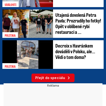
UDÁLOSTI
Utajená dovolená Petra
Pavla: Prozradily ho fotky!
Opět v oblíbené rybí
restauraci a ...
POLITIKA
Decroix s Havránkem
dováděli v Polsku, ale…
Vědí o tom doma?
POLITIKA
Přejít do speciálu