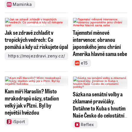
Maminka
Jak se zdravě zchladit v
Tajemství měnové
tropických vedrech: Co
intervence: obranou
pomáhá a kdy už riskujete úpal
japonského jenu chrání
Amerika hlavně sama sebe
https://mojezdravi.zeny.cz/
e15
Kam míří Haraslín? Místo
Sázka na senátní volby a
mrakodrapů oázy, stadion
zklamané pravičáky.
velký jak v Plzni. Byl by
Dotáhne to Kuba s hnutím
největší hvězdou
Naše Česko do celostátní
politiky?
iSport
Reflex