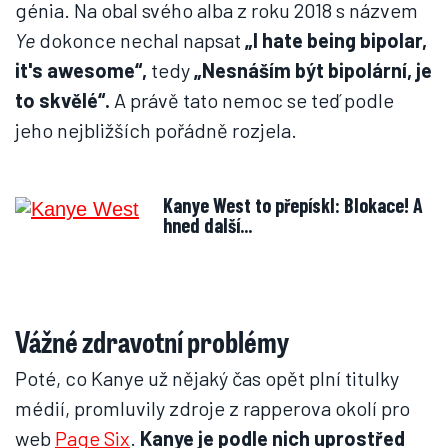
génia. Na obal svého alba z roku 2018 s názvem
Ye
dokonce nechal napsat
„I hate being bipolar,
it's awesome“,
tedy
„Nesnáším být bipolární, je
to skvělé“.
A právě tato nemoc se teď podle
jeho nejbližších pořádně rozjela.
Kanye West to přepískl: Blokace! A
hned další...
Vážné zdravotní problémy
Poté, co Kanye už nějaký čas opět plní titulky
médií, promluvily zdroje z rapperova okolí pro
web
Page Six
.
Kanye je podle nich uprostřed