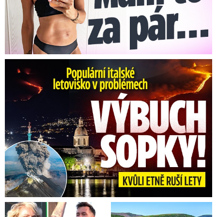
Erupce sicilské sopky Etny: Ruší desítky letů