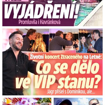
Koncert Ztraceného na Letné: Jágr přišel s Dominikou, ale...