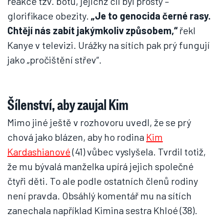
reakce tzv. botů, jejichž cíl byl prostý –
glorifikace obezity.
„
Je to genocida černé rasy.
Chtějí nás zabít jakýmkoliv způsobem,“
řekl
Kanye v televizi. Urážky na sítích pak prý fungují
jako „pročištění střev“.
Šílenství, aby zaujal Kim
Mimo jiné ještě v rozhovoru uvedl, že se prý
chová jako blázen, aby ho rodina
Kim
Kardashianové
(41) vůbec vyslyšela. Tvrdil totiž,
že mu bývalá manželka upírá jejich společné
čtyři děti. To ale podle ostatních členů rodiny
není pravda. Obsáhlý komentář mu na sítích
zanechala například Kimina sestra Khloé (38).