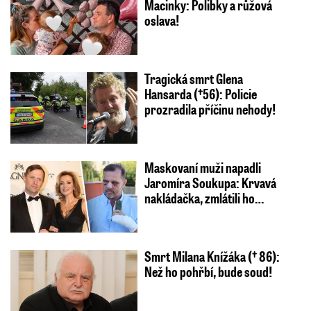
Macinky: Polibky a růžová
oslava!
Tragická smrt Glena
Hansarda (†56): Policie
prozradila příčinu nehody!
Maskovaní muži napadli
Jaromíra Soukupa: Krvavá
nakládačka, zmlátili ho…
Smrt Milana Knížáka († 86):
Než ho pohřbí, bude soud!