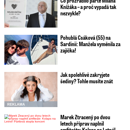
Co prozradilo parte Milana
Knížáka – a proč vypadá tak
nezvykle?
Pohublá Csáková (55) na
Sardinii: Manžela vyměnila za
zajíčka!
Jak spolehlivě zakryjete
šediny? Tohle musíte znát
REKLAMA
Marek Ztracený po dvou
letech příprav naplnil
amfiteátr: Kolaps na Letné!…