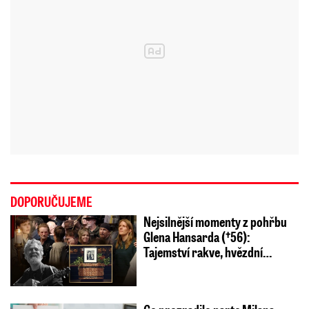
DOPORUČUJEME
Nejsilnější momenty z pohřbu
Glena Hansarda (†56):
Tajemství rakve, hvězdní…