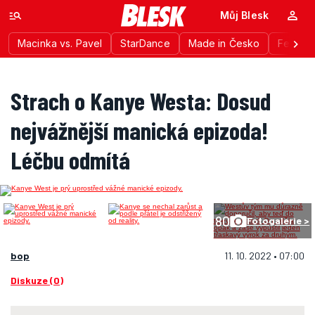
Můj Blesk
Macinka vs. Pavel
StarDance
Made in Česko
Festiva
Strach o Kanye Westa: Dosud
nejvážnější manická epizoda!
Léčbu odmítá
80
Fotogalerie >
bop
11. 10. 2022 • 07:00
Diskuze (0)