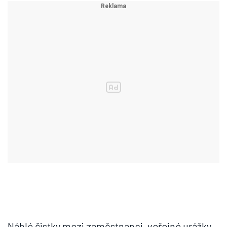
Náhlé čistky mezi zaměstnanci, veřejné urážky