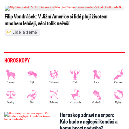
Filip Vondrášek: V Jižní Americe si lidé plují životem
mnohem lehčeji, věci tolik neřeší
Lidé a země
HOROSKOPY
Beran
Býk
Blíženci
Rak
Lev
Panna
Váhy
Štír
Střelec
Kozoroh
Vodnář
Ryby
Horoskop zdraví na srpen:
Kdo bude v nejlepší kondici a
komu hrozí nadváha?