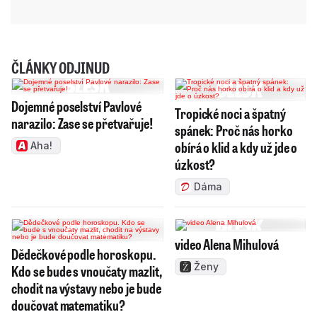
ČLÁNKY ODJINUD
Dojemné poselství Pavlové
Tropické noci a špatný
narazilo: Zase se přetvařuje!
spánek: Proč nás horko
obírá o klid a kdy už jde o
Aha!
úzkost?
Dáma
video Alena Mihulová
Dědečkové podle horoskopu.
Ženy
Kdo se bude s vnoučaty mazlit,
chodit na výstavy nebo je bude
doučovat matematiku?