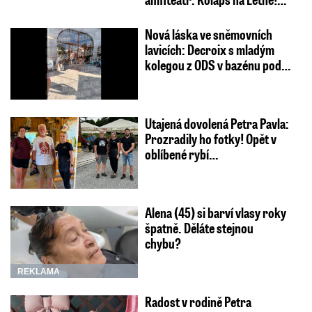
Nová láska ve sněmovních
lavicích: Decroix s mladým
kolegou z ODS v bazénu pod…
Utajená dovolená Petra Pavla:
Prozradily ho fotky! Opět v
oblíbené rybí…
Alena (45) si barví vlasy roky
špatně. Děláte stejnou
chybu?
REKLAMA
Radost v rodině Petra