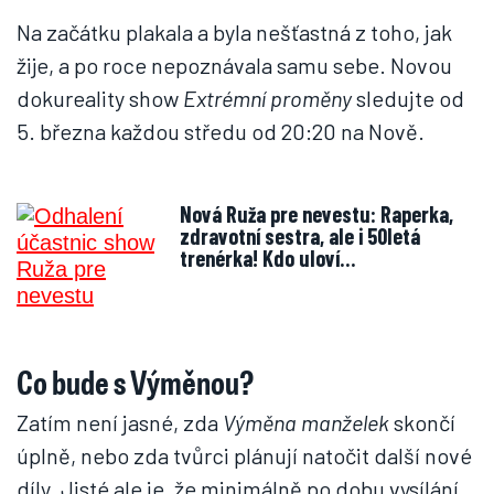
Na začátku plakala a byla nešťastná z toho, jak
žije, a po roce nepoznávala samu sebe. Novou
dokureality show
Extrémní proměny
sledujte od
5. března každou středu od 20:20 na Nově.
Nová Ruža pre nevestu: Raperka,
zdravotní sestra, ale i 50letá
trenérka! Kdo uloví…
Co bude s Výměnou?
Zatím není jasné, zda
Výměna manželek
skončí
úplně, nebo zda tvůrci plánují natočit další nové
díly. Jisté ale je, že minimálně po dobu vysílání