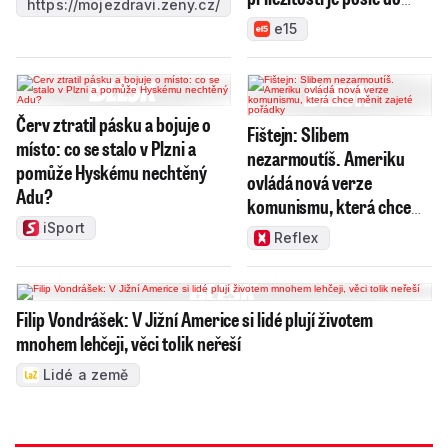
https://mojezdravi.zeny.cz/
světa
e15
Červ ztratil pásku a bojuje o
Fištejn: Slibem
místo: co se stalo v Plzni a
nezarmoutíš. Ameriku
pomůže Hyskému nechtěný
ovládá nová verze
Adu?
komunismu, která chce
měnit zajeté pořádky
iSport
Reflex
Filip Vondrášek: V Jižní Americe si lidé plují životem
mnohem lehčeji, věci tolik neřeší
Lidé a země