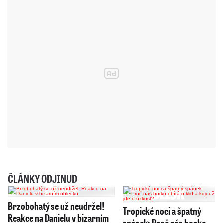
ČLÁNKY ODJINUD
Brzobohatý se už neudržel!
Tropické noci a špatný
Reakce na Danielu v bizarním
spánek: Proč nás horko