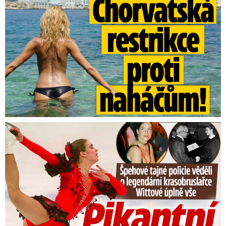
Tajná policie špehovala krasobruslařku Wittovou: Pikantní ...