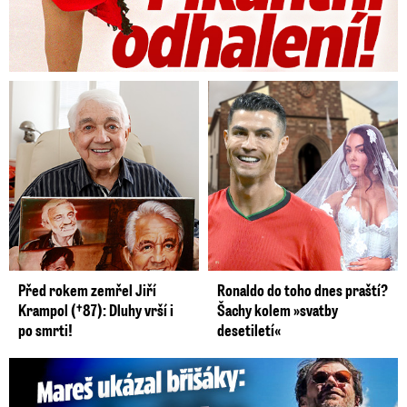
Před rokem zemřel Jiří
Ronaldo do toho dnes praští?
Krampol (†87): Dluhy vrší i
Šachy kolem »svatby
po smrti!
desetiletí«
Mareš v dokonalé formě ukázal břišáky: Padesátka není znát