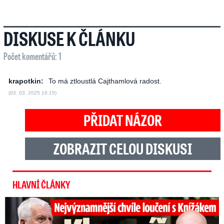
DISKUSE K ČLÁNKU
Počet komentářů: 1
krapotkin:
To má ztloustlá Cajthamlová radost.
(03. 03. 2025 16:15)
PŘIDAT NÁZOR
ZOBRAZIT CELOU DISKUSI
HLAVNÍ ČLÁNKY
Top momenty pohřbu Knížáka: Dojatý Klempíř, Pospíšil s Medou