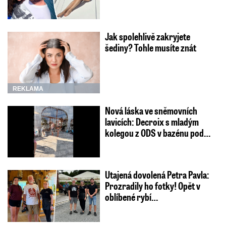
Jak spolehlivě zakryjete
šediny? Tohle musíte znát
REKLAMA
Nová láska ve sněmovních
lavicích: Decroix s mladým
kolegou z ODS v bazénu pod…
Utajená dovolená Petra Pavla:
Prozradily ho fotky! Opět v
oblíbené rybí…