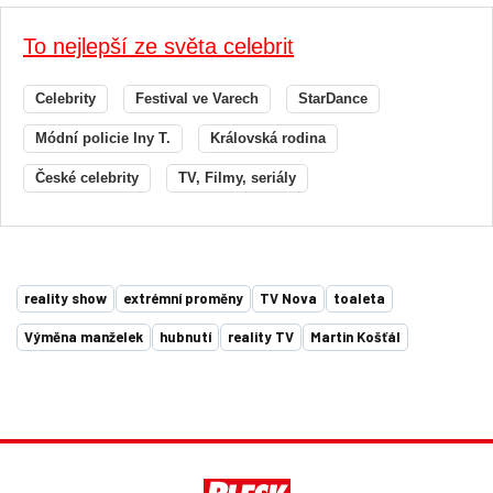
To nejlepší ze světa celebrit
Celebrity
Festival ve Varech
StarDance
Módní policie Iny T.
Královská rodina
České celebrity
TV, Filmy, seriály
reality show
extrémní proměny
TV Nova
toaleta
Výměna manželek
hubnutí
reality TV
Martin Košťál