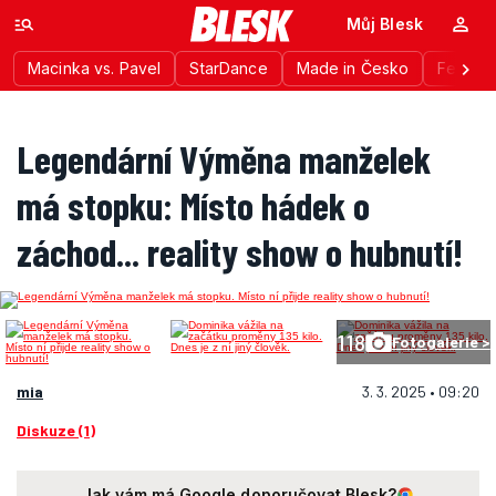
Můj Blesk
Macinka vs. Pavel
StarDance
Made in Česko
Festiva
Legendární Výměna manželek
má stopku: Místo hádek o
záchod... reality show o hubnutí!
118
Fotogalerie >
mia
3. 3. 2025 • 09:20
Diskuze (1)
Jak vám má Google doporučovat Blesk?