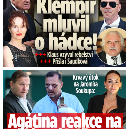
Útok na Jaromíra Soukupa: Reakce Agáty na zmlácení jejího ex