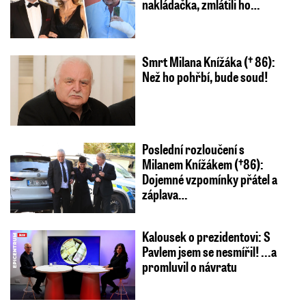
nakládačka, zmlátili ho…
Smrt Milana Knížáka († 86):
Než ho pohřbí, bude soud!
Poslední rozloučení s
Milanem Knížákem (†86):
Dojemné vzpomínky přátel a
záplava…
Kalousek o prezidentovi: S
Pavlem jsem se nesmířil! ...a
promluvil o návratu