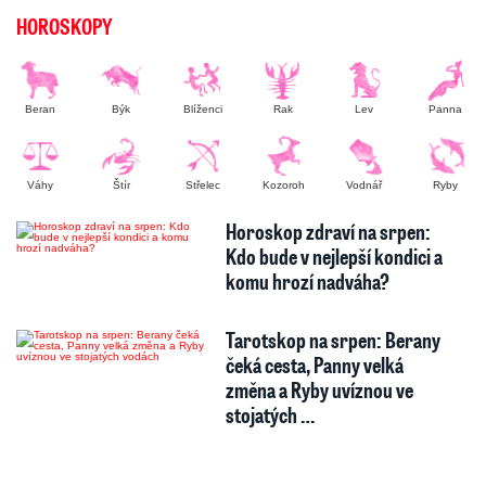
HOROSKOPY
Beran
Býk
Blíženci
Rak
Lev
Panna
Váhy
Štír
Střelec
Kozoroh
Vodnář
Ryby
Horoskop zdraví na srpen:
Kdo bude v nejlepší kondici a
komu hrozí nadváha?
Tarotskop na srpen: Berany
čeká cesta, Panny velká
změna a Ryby uvíznou ve
stojatých …