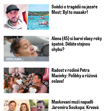
Svědci o tragédii na jezeře
Most: Byl to masakr!
Alena (45) si barví vlasy roky
špatně. Děláte stejnou
chybu?
REKLAMA
Radost v rodině Petra
Macinky: Polibky a růžová
oslava!
Maskovaní muži napadli
Jaromíra Soukupa: Krvavá