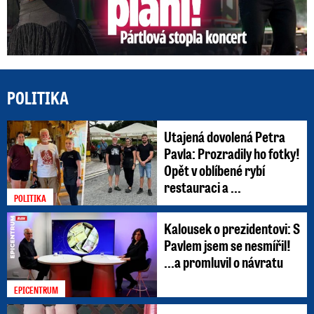
POLITIKA
Utajená dovolená Petra
Pavla: Prozradily ho fotky!
Opět v oblíbené rybí
restauraci a ...
POLITIKA
Kalousek o prezidentovi: S
Pavlem jsem se nesmířil!
...a promluvil o návratu
EPICENTRUM