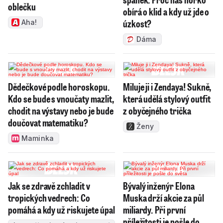
oblečku
obírá o klid a kdy už jde o
úzkost?
Aha!
Dáma
Dědečkové podle horoskopu.
Miluje ji i Zendaya! Sukně,
Kdo se bude s vnoučaty mazlit,
která udělá stylový outfit
chodit na výstavy nebo je bude
z obyčejného trička
doučovat matematiku?
Ženy
Maminka
Jak se zdravě zchladit v
Bývalý inženýr Elona
tropických vedrech: Co
Muska drží akcie za půl
pomáhá a kdy už riskujete úpal
miliardy. Při první
příležitosti je pošle do