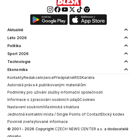
Aktuálně
Léto 2026
Politika
Sport 2026
Technologie
Ekonomika
Kontakty
Redakce
Inzerce
Předplatné
RSS
Kariéra
Autorská práva k publikovaným materiálům
Podmínky pro užívání služby informační společnosti
Informace o zpracování osobních údajů
Cookies
Nastavení soukromí
Vlastnická struktura
Jednotná kontaktní místa / Single Points of Contact
Etický kodex
Povinně zveřejňované informace
© 2001 - 2026 Copyright
CZECH NEWS CENTER a.s.
a dodavatelé
obsahu