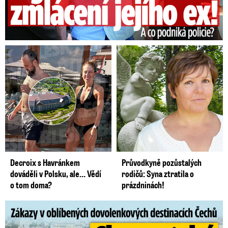
Decroix s Havránkem
Průvodkyně pozůstalých
dováděli v Polsku, ale… Vědí
rodičů: Syna ztratila o
o tom doma?
prázdninách!
Zákazy v dovolenkových rájích: Restrikce proti naháčům!