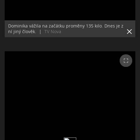
Dominika vážila na začátku proměny 135 kilo. Dnes je z
ní jiný člověk.
|
TV Nova