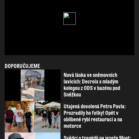
DOPORUČUJEME
Nová láska ve sněmovních
lavicích: Decroix s mladým
kolegou z ODS v bazénu pod
Sněžkou
Utajená dovolená Petra Pavla:
Prozradily ho fotky! Opět v
oblíbené rybí restauraci a na
motorce
Svědci o tragédii na jezeře Most: