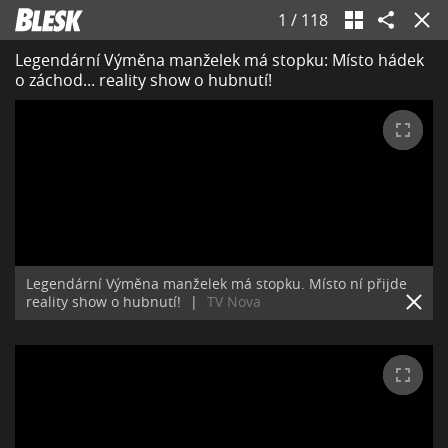
1
/
118
Legendární Výměna manželek má stopku: Místo hádek
o záchod... reality show o hubnutí!
Legendární Výměna manželek má stopku. Místo ní přijde
reality show o hubnutí!
|
TV Nova