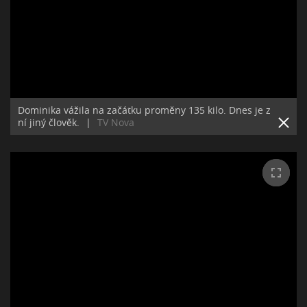
Dominika vážila na začátku proměny 135 kilo. Dnes je z
ní jiný člověk.
|
TV Nova