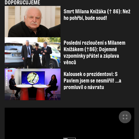
DOPORUČUJEME
Smrt Milana Knížáka († 86): Než
ho pohřbí, bude soud!
Poslední rozloučení s Milanem
Knížákem (†86): Dojemné
vzpomínky přátel a záplava
věnců
Kalousek o prezidentovi: S
Pavlem jsem se nesmířil! ...a
promluvil o návratu