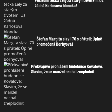
Poslední tečka Lely za starým životem: Už
žádná Karlosova bloncka!
Štefan Margita slavil 70 s přáteli: Úplně
promočená Borhyová!
Překvapivé prohlášení hudebnice Kovalové:
Slavím, že se manžel nechal zneplodnit