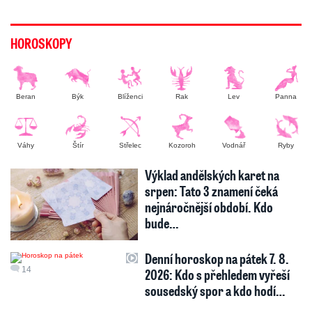
HOROSKOPY
Beran
Býk
Blíženci
Rak
Lev
Panna
Váhy
Štír
Střelec
Kozoroh
Vodnář
Ryby
Výklad andělských karet na
srpen: Tato 3 znamení čeká
nejnáročnější období. Kdo
bude…
Denní horoskop na pátek 7. 8.
14
2026: Kdo s přehledem vyřeší
sousedský spor a kdo hodí…