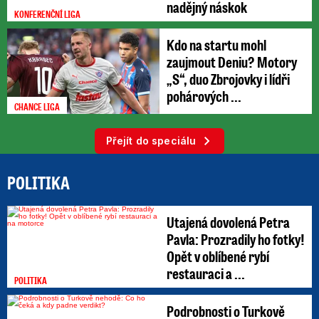
nadějný náskok
KONFERENČNÍ LIGA
Kdo na startu mohl
zaujmout Deniu? Motory
„S“, duo Zbrojovky i lídři
pohárových ...
CHANCE LIGA
Přejít do speciálu
POLITIKA
Utajená dovolená Petra
Pavla: Prozradily ho fotky!
Opět v oblíbené rybí
restauraci a ...
POLITIKA
Podrobnosti o Turkově