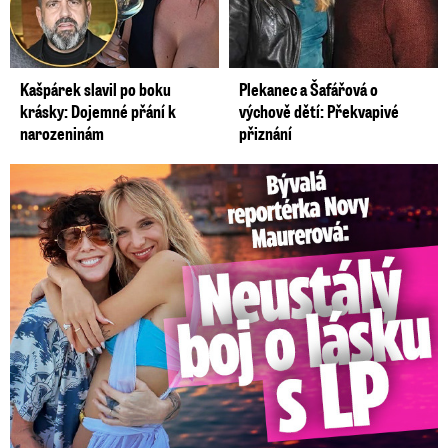
Kašpárek slavil po boku
Plekanec a Šafářová o
krásky: Dojemné přání k
výchově dětí: Překvapivé
narozeninám
přiznání
Bývalá reportérka Novy Maurerová: Neustálý boj o lásku s ...