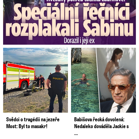
Svědci o tragédii na jezeře
Babišova řecká dovolená:
Most: Byl to masakr!
Nedaleko dováděla Jackie s
...