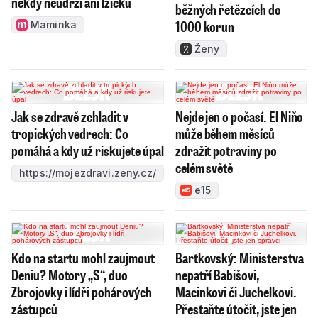
někdy neudrží ani lžičku
běžných řetězcích do
1000 korun
Maminka
Ženy
Jak se zdravě zchladit v
Nejde jen o počasí. El Niňo
tropických vedrech: Co
může během měsíců
pomáhá a kdy už riskujete úpal
zdražit potraviny po
celém světě
https://mojezdravi.zeny.cz/
e15
Kdo na startu mohl zaujmout
Bartkovský: Ministerstva
Deniu? Motory „S“, duo
nepatří Babišovi,
Zbrojovky i lídři pohárových
Macinkovi či Juchelkovi.
zástupců
Přestaňte útočit, jste jen