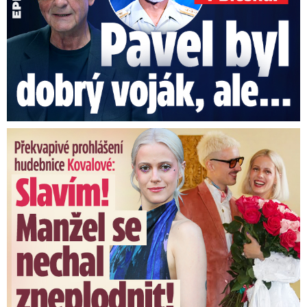
Překvapivé prohlášení hudebnice Kovalové: Slavím! Manžel se ...