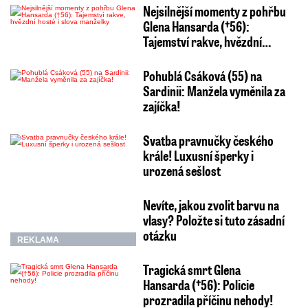
Nejsilnější momenty z pohřbu
Glena Hansarda (†56):
Tajemství rakve, hvězdní…
Pohublá Csáková (55) na
Sardinii: Manžela vyměnila za
zajíčka!
Svatba pravnučky českého
krále! Luxusní šperky i
urozená sešlost
Nevíte, jakou zvolit barvu na
vlasy? Položte si tuto zásadní
otázku
REKLAMA
Tragická smrt Glena
Hansarda (†56): Policie
prozradila příčinu nehody!