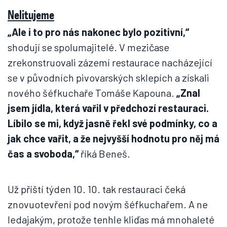
Nelitujeme
„Ale i to pro nás nakonec bylo pozitivní,“
shodují se spolumajitelé. V mezičase
zrekonstruovali zázemí restaurace nacházející
se v původních pivovarských sklepích a získali
nového šéfkuchaře Tomáše Kapouna.
„Znal
jsem jídla, která vařil v předchozí restauraci.
Líbilo se mi, když jasně řekl své podmínky, co a
jak chce vařit, a že nejvyšší hodnotu pro něj má
čas a svoboda,“
říká Beneš.
Už příští týden 10. 10. tak restauraci čeká
znovuotevření pod novým šéfkuchařem. A ne
ledajakým, protože tenhle kliďas má mnohaleté