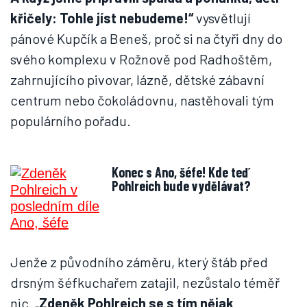
křičely: Tohle jíst nebudeme!“
vysvětlují
pánové Kupčík a Beneš, proč si na čtyři dny do
svého komplexu v Rožnově pod Radhoštěm,
zahrnujícího pivovar, lázně, dětské zábavní
centrum nebo čokoládovnu, nastěhovali tým
populárního pořadu.
Konec s Ano, šéfe! Kde teď
Pohlreich bude vydělávat?
Jenže z původního záměru, který štáb před
drsným šéfkuchařem zatajil, nezůstalo téměř
nic. „
Zdeněk Pohlreich se s tím nějak