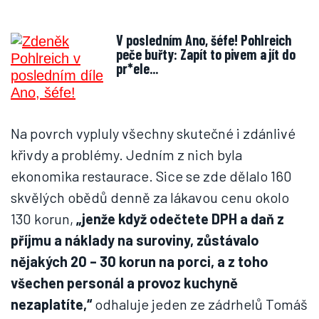
V posledním Ano, šéfe! Pohlreich
peče buřty: Zapít to pivem a jít do
pr*ele...
Na povrch vypluly všechny skutečné i zdánlivé
křivdy a problémy. Jedním z nich byla
ekonomika restaurace. Sice se zde dělalo 160
skvělých obědů denně za lákavou cenu okolo
130 korun,
„jenže když odečtete DPH a daň z
příjmu a náklady na suroviny, zůstávalo
nějakých 20 – 30 korun na porci, a z toho
všechen personál a provoz kuchyně
nezaplatíte,“
odhaluje jeden ze zádrhelů Tomáš