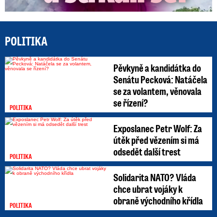
POLITIKA
Pěvkyně a kandidátka do
Senátu Pecková: Natáčela
se za volantem, věnovala
se řízení?
POLITIKA
Exposlanec Petr Wolf: Za
útěk před vězením si má
odsedět další trest
POLITIKA
Solidarita NATO? Vláda
chce ubrat vojáky k
obraně východního křídla
POLITIKA