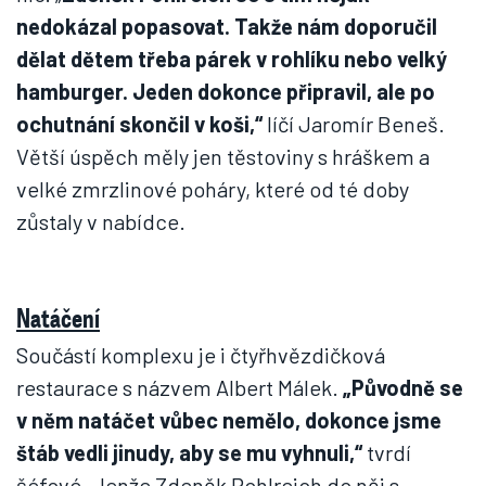
nedokázal popasovat. Takže nám doporučil
dělat dětem třeba párek v rohlíku nebo velký
hamburger. Jeden dokonce připravil, ale po
ochutnání skončil v koši,“
líčí Jaromír Beneš.
Větší úspěch měly jen těstoviny s hráškem a
velké zmrzlinové poháry, které od té doby
zůstaly v nabídce.
Natáčení
Součástí komplexu je i čtyřhvězdičková
restaurace s názvem Albert Málek.
„Původně se
v něm natáčet vůbec nemělo, dokonce jsme
štáb vedli jinudy, aby se mu vyhnuli,“
tvrdí
šéfové. Jenže Zdeněk Pohlreich do něj s