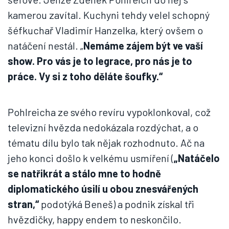
kamerou zavítal. Kuchyni tehdy velel schopný
šéfkuchař Vladimír Hanzelka, který ovšem o
natáčení nestál. „
Nemáme zájem být ve vaší
show. Pro vás je to legrace, pro nás je to
práce. Vy si z toho děláte šoufky.“
Pohlreicha ze svého revíru vypoklonkoval, což
televizní hvězda nedokázala rozdýchat, a o
tématu dílu bylo tak nějak rozhodnuto. Ač na
jeho konci došlo k velkému usmíření (
„Natáčelo
se natřikrát a stálo mne to hodně
diplomatického úsilí u obou znesvářených
stran,“
podotýká Beneš) a podnik získal tři
hvězdičky, happy endem to neskončilo.