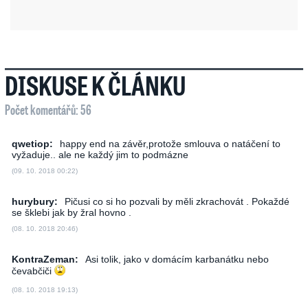
DISKUSE K ČLÁNKU
Počet komentářů: 56
qwetiop:
happy end na závěr,protože smlouva o natáčení to
vyžaduje.. ale ne každý jim to podmázne
(09. 10. 2018 00:22)
hurybury:
Pičusi co si ho pozvali by měli zkrachovát . Pokaždé
se šklebi jak by žral hovno .
(08. 10. 2018 20:46)
KontraZeman:
Asi tolik, jako v domácím karbanátku nebo
čevabčiči
(08. 10. 2018 19:13)