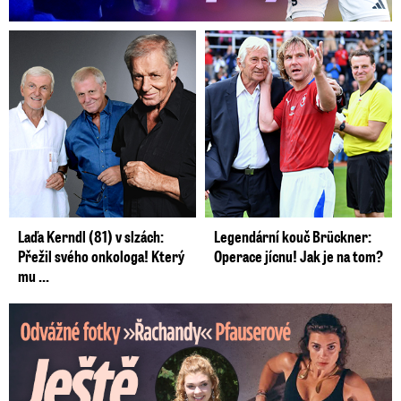
Laďa Kerndl (81) v slzách:
Legendární kouč Brückner:
Přežil svého onkologa! Který
Operace jícnu! Jak je na tom?
mu ...
Odvážné fotky Denisy Pfauserové: Ještě, že to táta nevidí