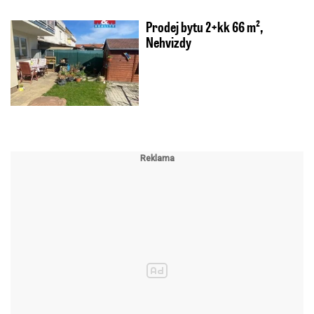
Prodej bytu 2+kk 66 m²,
Nehvizdy