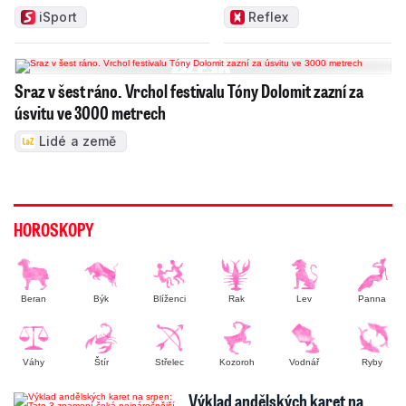
správci
iSport
Reflex
Sraz v šest ráno. Vrchol festivalu Tóny Dolomit zazní za
úsvitu ve 3000 metrech
Lidé a země
HOROSKOPY
Beran
Býk
Blíženci
Rak
Lev
Panna
Váhy
Štír
Střelec
Kozoroh
Vodnář
Ryby
Výklad andělských karet na