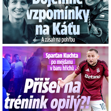
Kuchta po mejdanu v baru hříchů: Přišel na trénink opilý?!