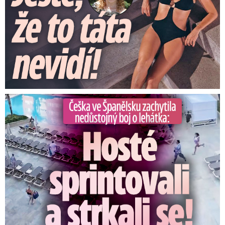
Češka ve Španělsku natočila nedůstojný boj o lehátka