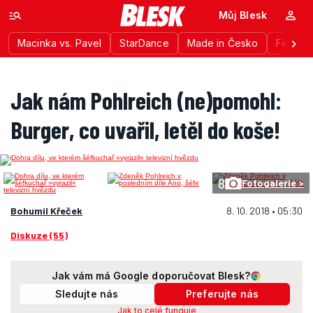
Můj Blesk
Macinka vs. Pavel
StarDance
Made in Česko
Festiva
Jak nám Pohlreich (ne)pomohl:
Burger, co uvařil, letěl do koše!
8
Fotogalerie >
Bohumil Křeček
8. 10. 2018 • 05:30
Diskuze (55)
Jak vám má Google doporučovat Blesk?
Sledujte nás
Preferujte nás
Jak to celé funguje