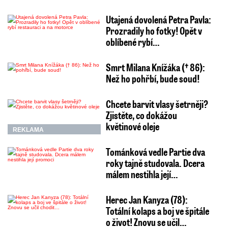
Utajená dovolená Petra Pavla:
Prozradily ho fotky! Opět v
oblíbené rybí…
Smrt Milana Knížáka († 86):
Než ho pohřbí, bude soud!
Chcete barvit vlasy šetrněji?
Zjistěte, co dokážou
květinové oleje
REKLAMA
Tománková vedle Partie dva
roky tajně studovala. Dcera
málem nestihla její…
Herec Jan Kanyza (78):
Totální kolaps a boj ve špitále
o život! Znovu se učil…