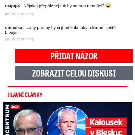
majojo:
Nějakej přepálenej tuk by se tam nenašel?
(08. 10. 2018 17:29)
erisielka:
za ty prachy by si jí udělala taky a klidně i ještě
blbější.
(08. 10. 2018 16:42)
PŘIDAT NÁZOR
ZOBRAZIT CELOU DISKUSI
HLAVNÍ ČLÁNKY
Kalousek o prezidentovi: S Pavlem jsem se nesmířil!