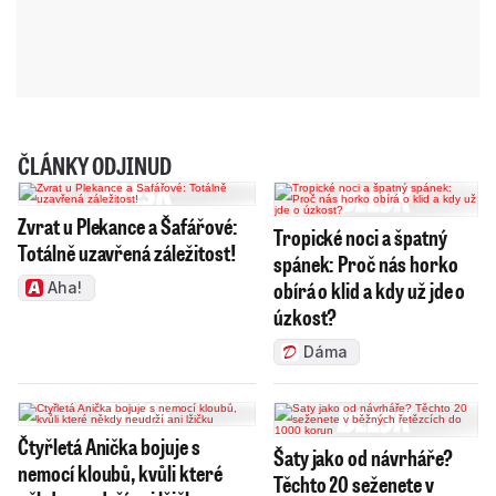
ČLÁNKY ODJINUD
Zvrat u Plekance a Šafářové:
Tropické noci a špatný
Totálně uzavřená záležitost!
spánek: Proč nás horko
obírá o klid a kdy už jde o
Aha!
úzkost?
Dáma
Čtyřletá Anička bojuje s
Šaty jako od návrháře?
nemocí kloubů, kvůli které
Těchto 20 seženete v