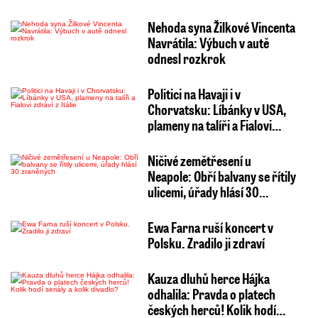
Nehoda syna Žilkové Vincenta
Navrátila: Výbuch v autě
odnesl rozkrok
Politici na Havaji i v
Chorvatsku: Líbánky v USA,
plameny na talíři a Fialovi…
Ničivé zemětřesení u
Neapole: Obří balvany se řítily
ulicemi, úřady hlásí 30…
Ewa Farna ruší koncert v
Polsku. Zradilo ji zdraví
Kauza dluhů herce Hájka
odhalila: Pravda o platech
českých herců! Kolik hodí…