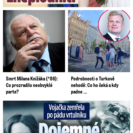
Smrt Milana Knížáka (†86):
Podrobnosti o Turkově
Co prozradilo neobvyklé
nehodě: Co ho čeká a kdy
parte?
padne ...
Vojačka zemřela po pádu vrtulníku: Dojemné vzpomínky na ...