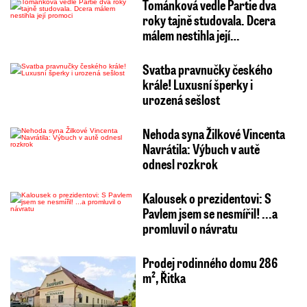
Tománková vedle Partie dva
roky tajně studovala. Dcera
málem nestihla její…
Svatba pravnučky českého
krále! Luxusní šperky i
urozená sešlost
Nehoda syna Žilkové Vincenta
Navrátila: Výbuch v autě
odnesl rozkrok
Kalousek o prezidentovi: S
Pavlem jsem se nesmířil! ...a
promluvil o návratu
Prodej rodinného domu 286
m², Řitka