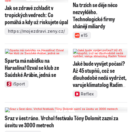
Na trzích se děje něco
Jak se zdravě zchladit v
nezvyklého.
tropických vedrech: Co
Technologické firmy
pomáhá a kdy už riskujete úpal
shánějí miliardy
https://mojezdravi.zeny.cz/
e15
Sparta má nabídku na
Jaké bude vyvíjet počasí?
Haraslína! Ozval se klub ze
Až 45 stupňů, což se
Saúdské Arábie, jedná se
dlouhodobě nedá vydržet,
varuje klimatolog Radim
iSport
Tolasz
Reflex
Sraz v šest ráno. Vrchol festivalu Tóny Dolomit zazní za
úsvitu ve 3000 metrech