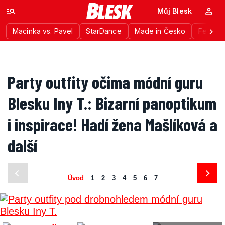
Můj Blesk
Macinka vs. Pavel
StarDance
Made in Česko
Festiva
Party outfity očima módní guru
Blesku Iny T.: Bizarní panoptikum
i inspirace! Hadí žena Mašlíková a
další
Úvod
1
2
3
4
5
6
7