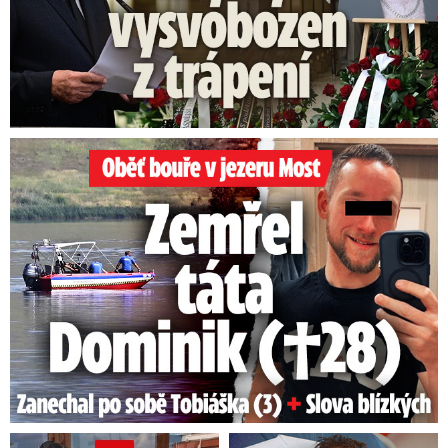
Oběť bouře v jezeru Most: Zemřel táta Dominik (†28)