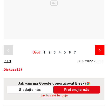
Úvod
1
2
3
4
5
6
7
Ina T
14. 3. 2022 • 05:00
Diskuze (2)
Jak vám má Google doporučovat Blesk?
Sledujte nás
Preferujte nás
Jak to celé funguje