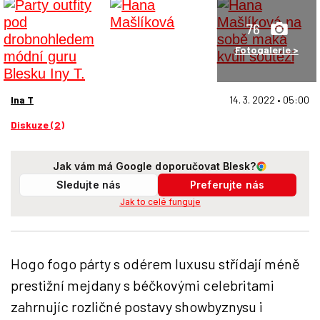
76
Fotogalerie >
Ina T
14. 3. 2022 • 05:00
Diskuze (2)
Jak vám má Google doporučovat Blesk?
Sledujte nás
Preferujte nás
Jak to celé funguje
Hogo fogo párty s odérem luxusu střídají méně
prestižní mejdany s béčkovými celebritami
zahrnujíc rozličné postavy showbyznysu i