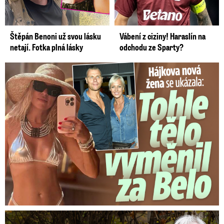
Štěpán Benoni už svou lásku
Vábení z ciziny! Haraslín na
netají. Fotka plná lásky
odchodu ze Sparty?
Tohle tělo nahradilo Belo: Nová partnerka se ukázala...
Marta Kubišová (83) v úmorných vedrech: Udusil se jí pejsek!