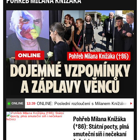
POHŘEB MILANA KNÍŽÁKA
ONLI
ONLINE: Poslední rozloučení s Milanem Knížákem (†86)
12:39
ONLINE
Pohřeb Milana Knížáka
(†86): Státní pocty, plná
smuteční síň i nečekaní