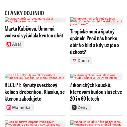
ČLÁNKY ODJINUD
Marta Kubišová: Úmorná
Tropické noci a špatný
vedra si vyžádala krutou oběť
spánek: Proč nás horko
obírá o klid a kdy už jde o
Aha!
úzkost?
Dáma
RECEPT: Kynutý švestkový
7 ikonických kousků,
koláč s drobenkou. Klasika, se
které vám budou slušet ve
kterou zabodujete
20 i v 60 letech
Maminka
Ženy