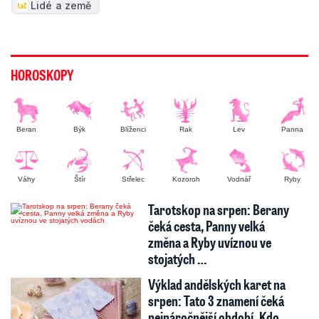
Lidé a země
HOROSKOPY
Beran
Býk
Blíženci
Rak
Lev
Panna
Váhy
Štír
Střelec
Kozoroh
Vodnář
Ryby
Tarotskop na srpen: Berany
čeká cesta, Panny velká
změna a Ryby uvíznou ve
stojatých …
Výklad andělských karet na
srpen: Tato 3 znamení čeká
nejnáročnější období. Kdo