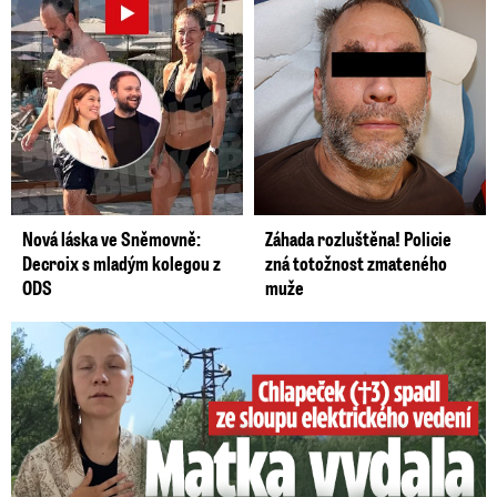
Nová láska ve Sněmovně:
Záhada rozluštěna! Policie
Decroix s mladým kolegou z
zná totožnost zmateného
ODS
muže
Smrtelný pád chlapce: Matka vydala vyjádření na 16 stran