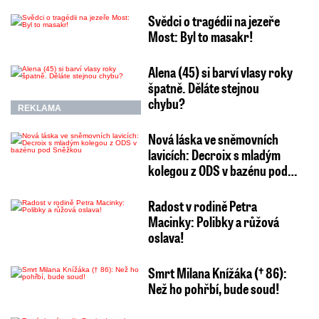
Svědci o tragédii na jezeře
Most: Byl to masakr!
Alena (45) si barví vlasy roky
špatně. Děláte stejnou
chybu?
REKLAMA
Nová láska ve sněmovních
lavicích: Decroix s mladým
kolegou z ODS v bazénu pod…
Radost v rodině Petra
Macinky: Polibky a růžová
oslava!
Smrt Milana Knížáka († 86):
Než ho pohřbí, bude soud!