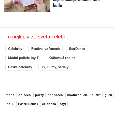
bude…
To nejlepší ze světa celebrit
Celebrity
Festival ve Varech
StarDance
Módní policie Iny T.
Královská rodina
České celebrity
TV, Filmy, seriály
móda
oblečení
party
hodnocení
módní policie
outfit
guru
Ina T.
Patrik Schick
celebrita
styl