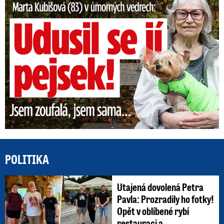
POLITIKA
Utajená dovolená Petra
Pavla: Prozradily ho fotky!
Opět v oblíbené rybí
restauraci a ...