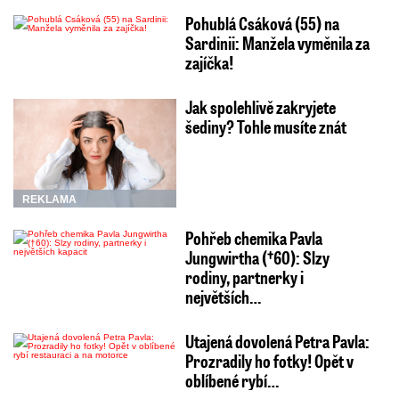
Pohublá Csáková (55) na
Sardinii: Manžela vyměnila za
zajíčka!
Jak spolehlivě zakryjete
šediny? Tohle musíte znát
REKLAMA
Pohřeb chemika Pavla
Jungwirtha (†60): Slzy
rodiny, partnerky i
největších…
Utajená dovolená Petra Pavla:
Prozradily ho fotky! Opět v
oblíbené rybí…