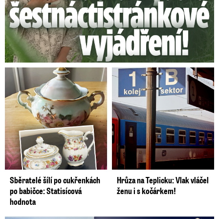
Sběratelé šílí po cukřenkách
Hrůza na Teplicku: Vlak vláčel
po babičce: Statisícová
ženu i s kočárkem!
hodnota