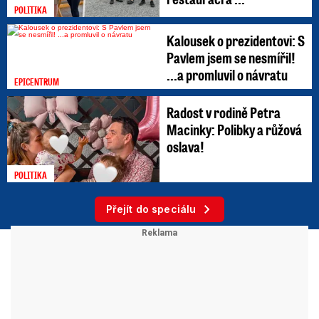
POLITIKA
Kalousek o prezidentovi: S
Pavlem jsem se nesmířil!
...a promluvil o návratu
EPICENTRUM
Radost v rodině Petra
Macinky: Polibky a růžová
oslava!
POLITIKA
Přejít do speciálu