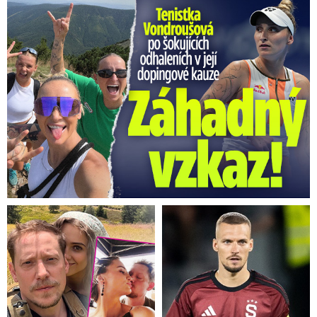
Vondroušová po šokujících odhaleních v kauze: Záhadný vzkaz!