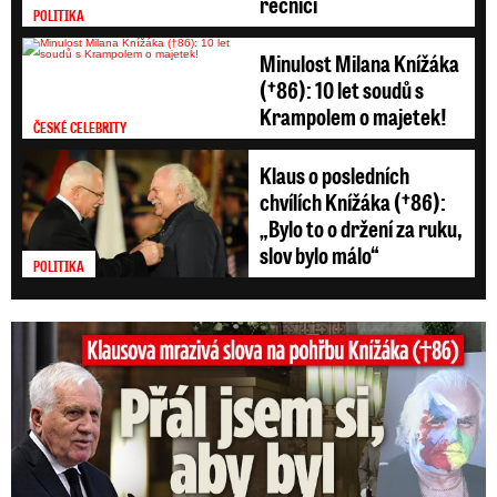
řečníci
POLITIKA
Minulost Milana Knížáka
(†86): 10 let soudů s
Krampolem o majetek!
ČESKÉ CELEBRITY
Klaus o posledních
chvílích Knížáka (†86):
„Bylo to o držení za ruku,
slov bylo málo“
POLITIKA
Klausova mrazivá slova na pohřbu Knížáka: Přál jsem si...