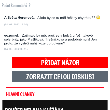
Počet komentářů: 2
Alžběta Herenová:
A kdo by se tu měl řešit ty chytráku??
(14. 03. 2022 17:00)
cozumel:
Zajímalo by mě, proč se v bulváru řeší takové
selerbrity, jako Mašlíková, Třešničková a podobné nuly! Jen
proto, že vystrčí nahý kozy do bulváru?
(14. 03. 2022 08:11)
PŘIDAT NÁZOR
ZOBRAZIT CELOU DISKUSI
HLAVNÍ ČLÁNKY