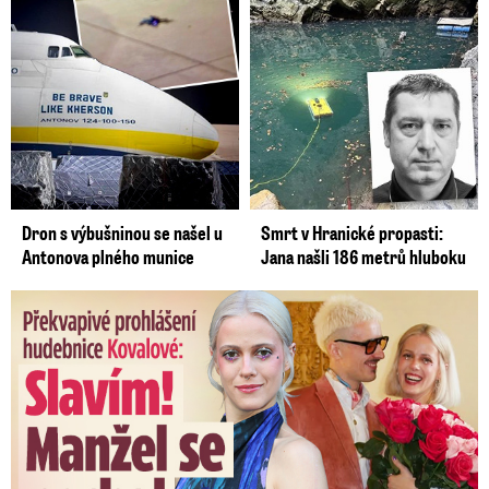
Dron s výbušninou se našel u
Smrt v Hranické propasti:
Antonova plného munice
Jana našli 186 metrů hluboku
Překvapivé prohlášení hudebnice Kovalové: Slavím! Manžel se ...