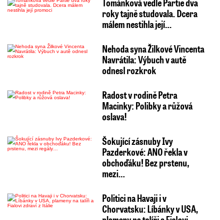
Tománková vedle Partie dva
roky tajně studovala. Dcera
málem nestihla její…
Nehoda syna Žilkové Vincenta
Navrátila: Výbuch v autě
odnesl rozkrok
Radost v rodině Petra
Macinky: Polibky a růžová
oslava!
Šokující zásnuby Ivy
Pazderkové: ANO řekla v
obchoďáku! Bez prstenu,
mezi…
Politici na Havaji i v
Chorvatsku: Líbánky v USA,
plameny na talíři a Fialovi…