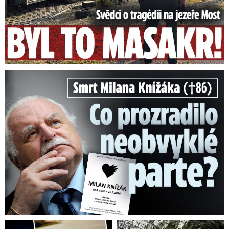
Smrt Milana Knížáka (†86): Co prozradilo neobvyklé parte?