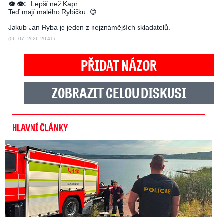
👁 👁:
Lepší než Kapr.
Teď mají malého Rybičku. 😊
Jakub Jan Ryba je jeden z nejznámějších skladatelů.
(06. 07. 2026 20:41)
PŘIDAT NÁZOR
ZOBRAZIT CELOU DISKUSI
HLAVNÍ ČLÁNKY
Svědci o tragédii na jezeře Most: Byl to masakr!