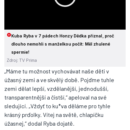
Kuba Ryba v 7 pádech Honzy Dědka přiznal, proč
dlouho nemohli s manželkou počít: Měl zhulené
spermie!
Zdroj: TV Prima
„Máme tu možnost vychovávat naše děti v
úžasný zemi a ve skvělý době. Pojďme tuhle
zemi dělat lepší, vzdělanější, jednodušší,
transparentnější a čistší,“ apeloval na své
sledující. „Vždyť to ku*va děláme pro tyhle
krásný prďolky. Vítej na světě, chlapíčku
úžasnej,“ dodal Ryba dojatě.