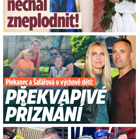
Plekanec a Šafářová o výchově dětí: Překvapivé přiznání