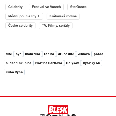
Celebrity
Festival ve Varech
StarDance
Módní policie Iny T.
Královská rodina
České celebrity
TV, Filmy, seriály
dítě
syn
manželka
rodina
druhé dítě
Jihlava
porod
hudební skupina
Martina Pártlová
Holýšov
Rybičky 48
Kuba Ryba