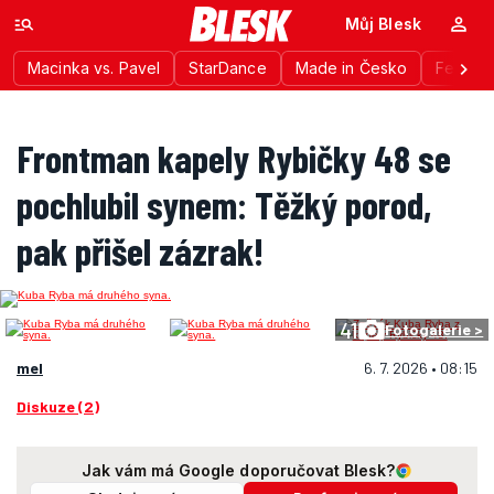
Můj Blesk
Macinka vs. Pavel
StarDance
Made in Česko
Festiva
Frontman kapely Rybičky 48 se
pochlubil synem: Těžký porod,
pak přišel zázrak!
41
Fotogalerie >
mel
6. 7. 2026 • 08:15
Diskuze (2)
Jak vám má Google doporučovat Blesk?