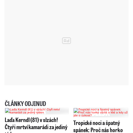
ČLÁNKY ODJINUD
Laďa Kerndl (81) v slzách!
Tropické noci a špatný
Čtyři mrtví kamarádi za jediný
spánek: Proč nás horko