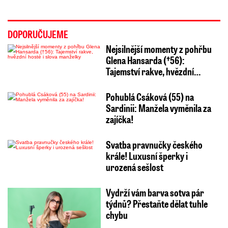
DOPORUČUJEME
Nejsilnější momenty z pohřbu
Glena Hansarda (†56):
Tajemství rakve, hvězdní…
Pohublá Csáková (55) na
Sardinii: Manžela vyměnila za
zajíčka!
Svatba pravnučky českého
krále! Luxusní šperky i
urozená sešlost
Vydrží vám barva sotva pár
týdnů? Přestaňte dělat tuhle
chybu