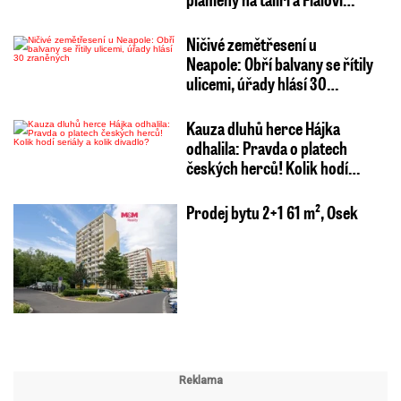
Ničivé zemětřesení u
Neapole: Obří balvany se řítily
ulicemi, úřady hlásí 30…
Kauza dluhů herce Hájka
odhalila: Pravda o platech
českých herců! Kolik hodí…
Prodej bytu 2+1 61 m², Osek