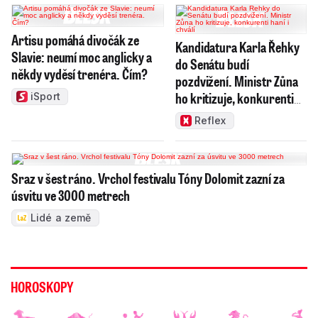
Artisu pomáhá divočák ze
Kandidatura Karla Řehky
Slavie: neumí moc anglicky a
do Senátu budí
někdy vyděsí trenéra. Čím?
pozdvižení. Ministr Zůna
ho kritizuje, konkurenti
iSport
haní i chválí
Reflex
Sraz v šest ráno. Vrchol festivalu Tóny Dolomit zazní za
úsvitu ve 3000 metrech
Lidé a země
HOROSKOPY