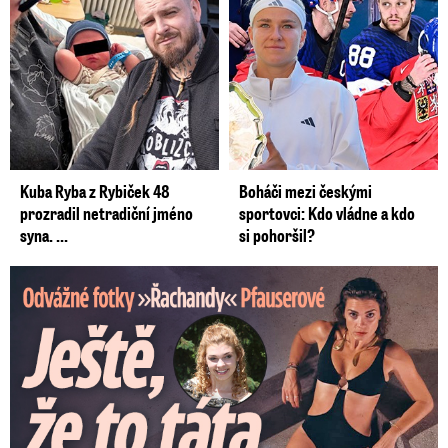
Kuba Ryba z Rybiček 48
Boháči mezi českými
prozradil netradiční jméno
sportovci: Kdo vládne a kdo
syna. ...
si pohoršil?
Odvážné fotky Denisy Pfauserové: Ještě, že to táta nevidí