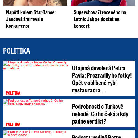
Napětí kolem StarDance:
Supershow Ztraceného na
Jandová šmírovala
Letné: Jak se dostat na
konkurenci
koncert
POLITIKA
Utajená dovolená Petra
Pavla: Prozradily ho fotky!
Opět v oblíbené rybí
restauraci a ...
POLITIKA
Podrobnosti o Turkově
nehodě: Co ho čeká a kdy
padne verdikt?
POLITIKA
Radost v rodině Petra