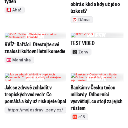
týden
obírá o klid a kdy už jde o
úzkost?
Aha!
Dáma
TEST VIDEO
KVÍZ: Rafťáci. Otestujte své
znalosti kultovní letní komedie
Ženy
Maminka
Jak se zdravě zchladit v
Bankám v Česku tečou
tropických vedrech: Co
miliardy. Odborníci
pomáhá a kdy už riskujete úpal
vysvětlují, co stojí za jejich
růstem
https://mojezdravi.zeny.cz/
e15