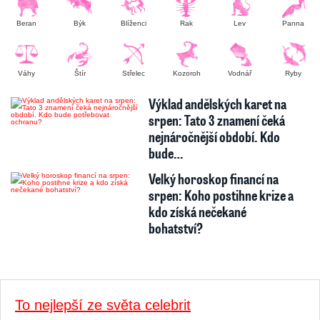
Beran
Býk
Blíženci
Rak
Lev
Panna
Váhy
Štír
Střelec
Kozoroh
Vodnář
Ryby
Výklad andělských karet na
srpen: Tato 3 znamení čeká
nejnáročnější období. Kdo
bude…
Velký horoskop financí na
srpen: Koho postihne krize a
kdo získá nečekané
bohatství?
To nejlepší ze světa celebrit