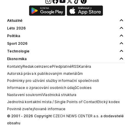
Aktuálně
Léto 2026
Politika
Sport 2026
Technologie
Ekonomika
Kontakty
Redakce
Inzerce
Předplatné
RSS
Kariéra
Autorská práva k publikovaným materiálům
Podmínky pro užívání služby informační společnosti
Informace o zpracování osobních údajů
Cookies
Nastavení soukromí
Vlastnická struktura
Jednotná kontaktní místa / Single Points of Contact
Etický kodex
Povinně zveřejňované informace
© 2001 - 2026 Copyright
CZECH NEWS CENTER a.s.
a dodavatelé
obsahu