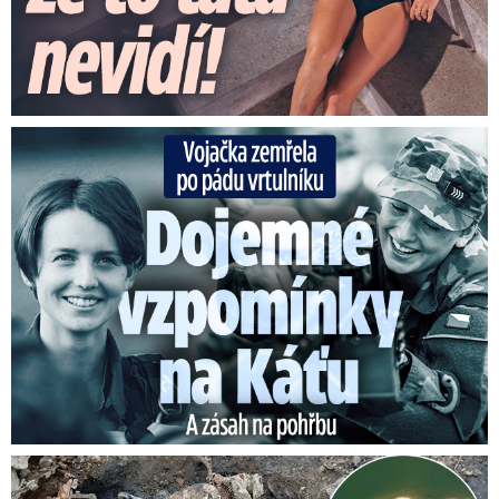
Vojačka zemřela po pádu vrtulníku: Dojemné vzpomínky na ...
Senzace na vyschlém Dunaji: Vynořily se nacistické poklady!