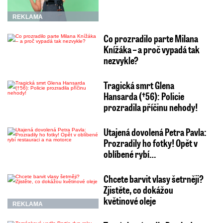
REKLAMA
Co prozradilo parte Milana
Knížáka – a proč vypadá tak
nezvykle?
Tragická smrt Glena
Hansarda (†56): Policie
prozradila příčinu nehody!
Utajená dovolená Petra Pavla:
Prozradily ho fotky! Opět v
oblíbené rybí…
Chcete barvit vlasy šetrněji?
Zjistěte, co dokážou
květinové oleje
REKLAMA