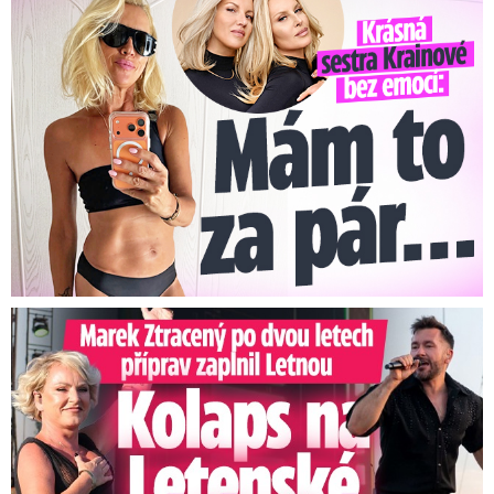
Krásná sestra Krainové bez emocí: Mám to za pár…
Marek Ztracený na Letné: Pártlová stopla koncert