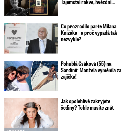
Tajemství rakve, hvězdní…
Co prozradilo parte Milana
Knížáka – a proč vypadá tak
nezvykle?
Pohublá Csáková (55) na
Sardinii: Manžela vyměnila za
zajíčka!
Jak spolehlivě zakryjete
šediny? Tohle musíte znát