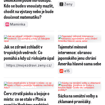
Ženy
Kdo se bude s vnoučaty mazlit,
chodit na výstavy nebo je bude
doučovat matematiku?
Maminka
Jak se zdravě zchladit v
Tajemství měnové
tropických vedrech: Co
intervence: obranou
pomáhá a kdy už riskujete úpal
japonského jenu chrání
Amerika hlavně sama sebe
https://mojezdravi.zeny.cz/
e15
Červ ztratil pásku a bojuje o
Sázka na senátní volby a
místo: co se stalo v Plzni a
zklamané pravičáky.
pomůže Hyskému nechtěný