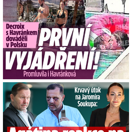
Exministryně s Havránkem dováděli v Polsku: První slova!
Útok na Jaromíra Soukupa: Reakce Agáty na zmlácení jejího ex