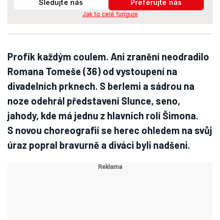
Sledujte nás
Preferujte nás
Jak to celé funguje
Profík každým coulem. Ani zranění neodradilo
Romana Tomeše (36) od vystoupení na
divadelních prknech. S berlemi a sádrou na
noze odehrál představení Slunce, seno,
jahody, kde má jednu z hlavních rolí Šimona.
S novou choreografií se herec ohledem na svůj
úraz popral bravurně a diváci byli nadšeni.