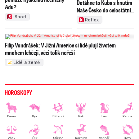
Dotáhne to Kuba s hnutím
Adu?
Naše Česko do celostátní
politiky?
iSport
Reflex
Filip Vondrášek: V Jižní Americe si lidé plují životem
mnohem lehčeji, věci tolik neřeší
Lidé a země
HOROSKOPY
Beran
Býk
Blíženci
Rak
Lev
Panna
Váhy
Štír
Střelec
Kozoroh
Vodnář
Ryby