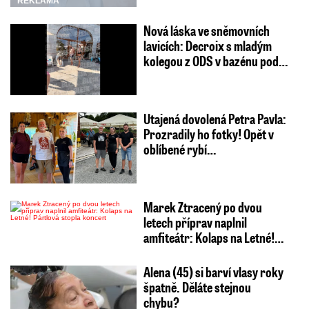
REKLAMA
Nová láska ve sněmovních
lavicích: Decroix s mladým
kolegou z ODS v bazénu pod…
Utajená dovolená Petra Pavla:
Prozradily ho fotky! Opět v
oblíbené rybí…
Marek Ztracený po dvou
letech příprav naplnil
amfiteátr: Kolaps na Letné!…
Alena (45) si barví vlasy roky
špatně. Děláte stejnou
chybu?