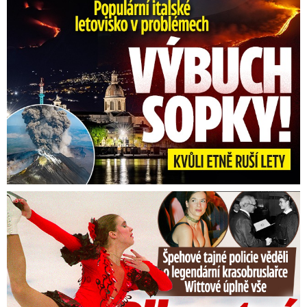
Erupce sicilské sopky Etny: Ruší desítky letů
Tajná policie špehovala krasobruslařku Wittovou: Pikantní ...