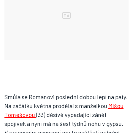
Smůla se Romanovi poslední dobou lepí na paty.
Na začátku května prodělal s manželkou
Míšou
Tomešovou
(33) děsivě vypadající zánět
spojivek a nyní má na šest týdnů nohu v gypsu.
V pracovním nasazení mu to naštěstí nebrání.