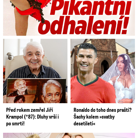
Před rokem zemřel Jiří
Ronaldo do toho dnes praští?
Krampol (†87): Dluhy vrší i
Šachy kolem »svatby
po smrti!
desetiletí«