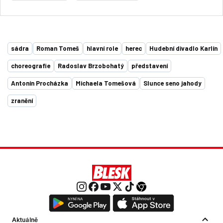
sádra
Roman Tomeš
hlavní role
herec
Hudební divadlo Karlín
choreografie
Radoslav Brzobohatý
představení
Antonín Procházka
Michaela Tomešová
Slunce seno jahody
zranění
Aktuálně