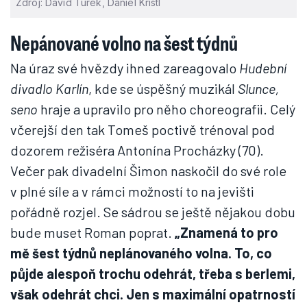
Zdroj: David Turek, Daniel Kristl
Nepánované volno na šest týdnů
Na úraz své hvězdy ihned zareagovalo
Hudební
divadlo Karlín
, kde se úspěšný muzikál
Slunce,
seno
hraje a upravilo pro něho choreografii. Celý
včerejší den tak Tomeš poctivě trénoval pod
dozorem režiséra Antonína Procházky (70).
Večer pak divadelní Šimon naskočil do své role
v plné síle a v rámci možností to na jevišti
pořádně rozjel. Se sádrou se ještě nějakou dobu
bude muset Roman poprat.
„Znamená to pro
mě šest týdnů neplánovaného volna. To, co
půjde alespoň trochu odehrát, třeba s berlemi,
však odehrát chci. Jen s maximální opatrností