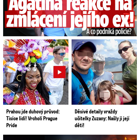
Prahou jde duhový průvod:
Děsivé detaily vraždy
Tisíce lidí! Vrcholí Prague
učitelky Zuzany: Našly ji její
Pride
děti!