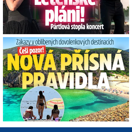
Zákazy v dovolenkových rájích: Restrikce proti naháčům!