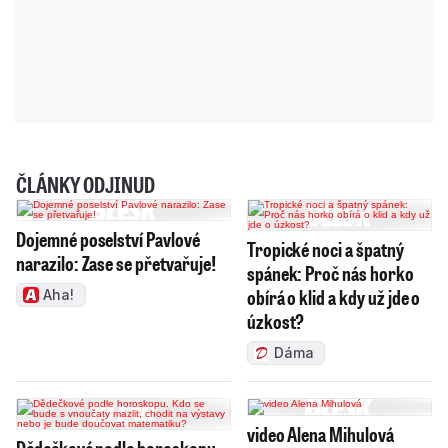
ČLÁNKY ODJINUD
Dojemné poselství Pavlové
Tropické noci a špatný
narazilo: Zase se přetvařuje!
spánek: Proč nás horko
obírá o klid a kdy už jde o
Aha!
úzkost?
Dáma
video Alena Mihulová
Dědečkové podle horoskopu.