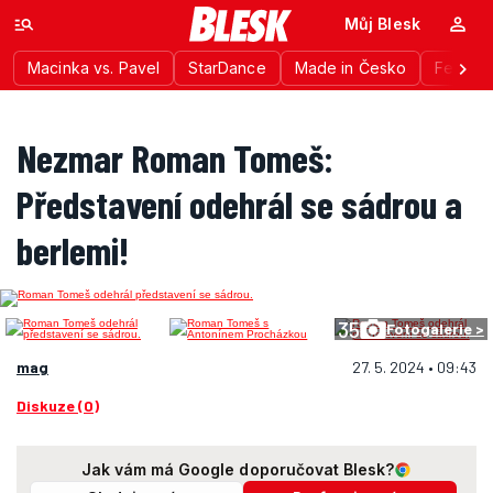
Můj Blesk
Macinka vs. Pavel
StarDance
Made in Česko
Festiva
Nezmar Roman Tomeš:
Představení odehrál se sádrou a
berlemi!
35
Fotogalerie >
mag
27. 5. 2024 • 09:43
Diskuze (0)
Jak vám má Google doporučovat Blesk?