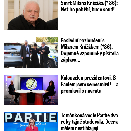
Smrt Milana Knížáka († 86):
Než ho pohřbí, bude soud!
Poslední rozloučení s
Milanem Knížákem (†86):
Dojemné vzpomínky přátel a
záplava…
Kalousek o prezidentovi: S
Pavlem jsem se nesmířil! ...a
promluvil o návratu
Tománková vedle Partie dva
roky tajně studovala. Dcera
málem nestihla její…