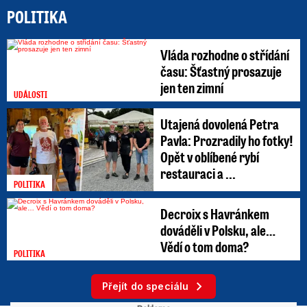
POLITIKA
Vláda rozhodne o střídání
času: Šťastný prosazuje
jen ten zimní
UDÁLOSTI
Utajená dovolená Petra
Pavla: Prozradily ho fotky!
Opět v oblíbené rybí
restauraci a ...
POLITIKA
Decroix s Havránkem
dováděli v Polsku, ale…
Vědí o tom doma?
POLITIKA
Přejít do speciálu