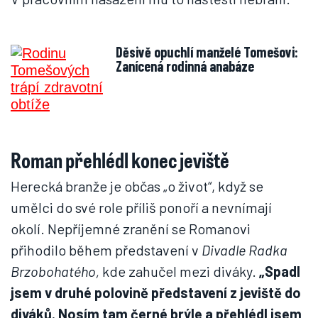
Děsivě opuchlí manželé Tomešovi:
Zanícená rodinná anabáze
Roman přehlédl konec jeviště
Herecká branže je občas „o život“, když se
umělci do své role příliš ponoří a nevnímají
okolí. Nepříjemné zranění se Romanovi
přihodilo během představení v
Divadle Radka
Brzobohatého,
kde zahučel mezi diváky.
„Spadl
jsem v druhé polovině představení z jeviště do
diváků. Nosím tam černé brýle a přehlédl jsem