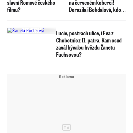
slavní Romové českého
na červeném koberci!
filmu?
Dorazila i Bohdalová, kdo
další?
Lucie, postrach ulice, i Eva z
Chobotnic z II. patra. Kam osud
zavál bývalou hvězdu Žanetu
Fuchsovou?