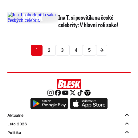
Ina T. si posvítila na české
celebrity: V hlavní roli sako!
1
2
3
4
5
Aktuálně
Léto 2026
Politika