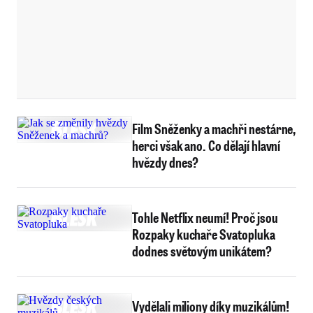
Film Sněženky a machři nestárne,
herci však ano. Co dělají hlavní
hvězdy dnes?
Tohle Netflix neumí! Proč jsou
Rozpaky kuchaře Svatopluka
dodnes světovým unikátem?
Vydělali miliony díky muzikálům!