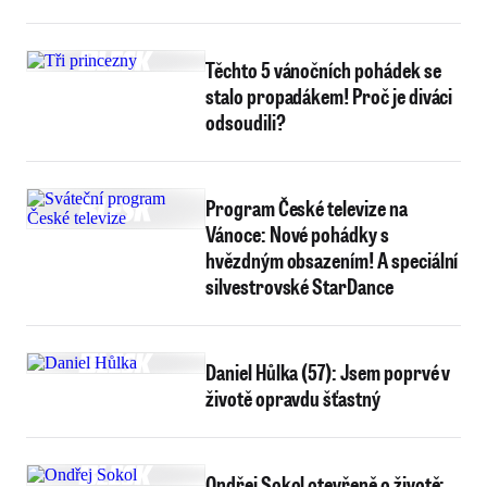
Těchto 5 vánočních pohádek se
stalo propadákem! Proč je diváci
odsoudili?
Program České televize na
Vánoce: Nové pohádky s
hvězdným obsazením! A speciální
silvestrovské StarDance
Daniel Hůlka (57): Jsem poprvé v
životě opravdu šťastný
Ondřej Sokol otevřeně o životě: