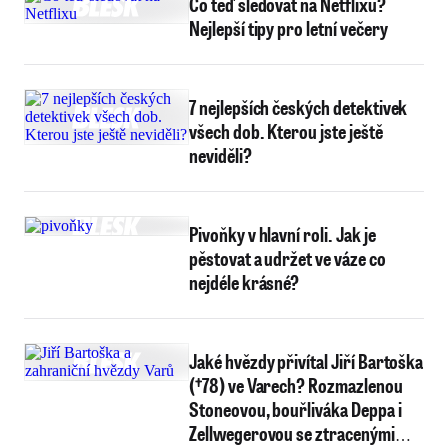
Co teď sledovat na Netflixu?
Nejlepší tipy pro letní večery
7 nejlepších českých detektivek
všech dob. Kterou jste ještě
neviděli?
Pivoňky v hlavní roli. Jak je
pěstovat a udržet ve váze co
nejdéle krásné?
Jaké hvězdy přivítal Jiří Bartoška
(†78) ve Varech? Rozmazlenou
Stoneovou, bouřliváka Deppa i
Zellwegerovou se ztracenými