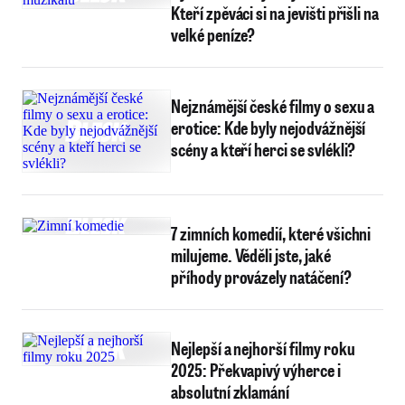
Kteří zpěváci si na jevišti přišli na
velké peníze?
Nejznámější české filmy o sexu a
erotice: Kde byly nejodvážnější
scény a kteří herci se svlékli?
7 zimních komedií, které všichni
milujeme. Věděli jste, jaké
příhody provázely natáčení?
Nejlepší a nejhorší filmy roku
2025: Překvapivý výherce i
absolutní zklamání