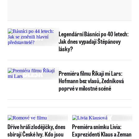
Legendární Básníci po 40 letech:
Jak dnes vypadají Štěpánovy
lásky?
Premiéra filmu Říkají mi Lars:
Hofmann bez vlasů, Zedníková
poprvé v milostné scéně
Dříve hráli zlodějíčky, dnes
Premiéra snímku Livia:
sbírají České lvy. Kdo jsou
Exprezidenti Klaus a Zeman