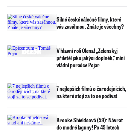
kufry
Silné české válečné filmy, které
vás zasáhnou. Znáte je všechny?
V hlavní roli Olena! „Zelenskyj
přiletěl jako jakýsi doplněk,“ míní
vládní poradce Pojar
7 nejlepších filmů o čarodějnicích,
na které stojí za to se podívat
Brooke Shieldsová (59): Návrat
do modré laguny! Po 45 letech