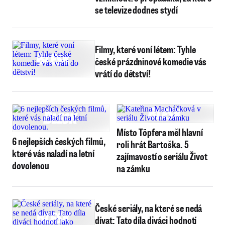
se televize dodnes stydí
Filmy, které voní létem: Tyhle
české prázdninové komedie vás
vrátí do dětství!
Místo Töpfera měl hlavní
6 nejlepších českých filmů,
roli hrát Bartoška. 5
které vás naladí na letní
zajímavostí o seriálu Život
dovolenou
na zámku
České seriály, na které se nedá
dívat: Tato díla diváci hodnotí