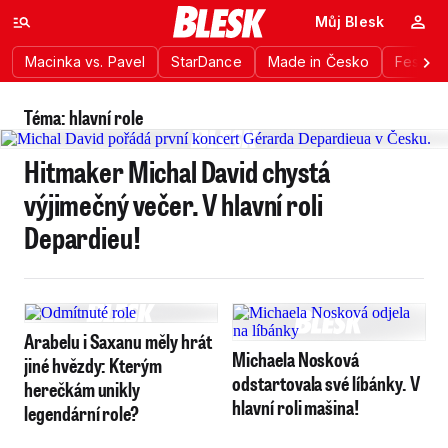
Můj Blesk
Macinka vs. Pavel
StarDance
Made in Česko
Festiva
Téma: hlavní role
Hitmaker Michal David chystá
výjimečný večer. V hlavní roli
Depardieu!
Arabelu i Saxanu měly hrát
Michaela Nosková
jiné hvězdy: Kterým
odstartovala své líbánky. V
herečkám unikly
hlavní roli mašina!
legendární role?