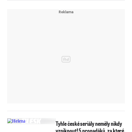
Tyhle české seriály neměly nikdy
vzniknout! 5 propadáků, za které