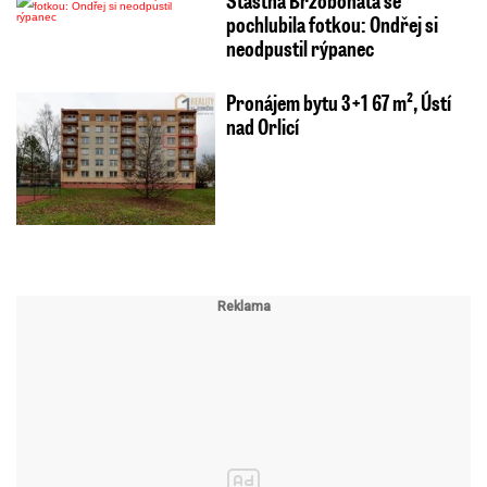
Šťastná Brzobohatá se
pochlubila fotkou: Ondřej si
neodpustil rýpanec
Pronájem bytu 3+1 67 m², Ústí
nad Orlicí