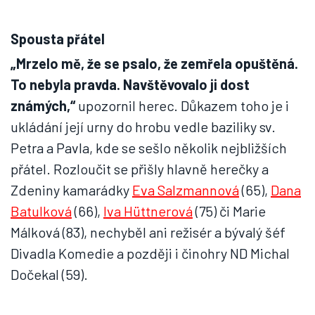
Spousta přátel
„Mrzelo mě, že se psalo, že zemřela opuštěná.
To nebyla pravda. Navštěvovalo ji dost
známých,“
upozornil herec. Důkazem toho je i
ukládání její urny do hrobu vedle baziliky sv.
Petra a Pavla, kde se sešlo několik nejbližších
přátel. Rozloučit se přišly hlavně herečky a
Zdeniny kamarádky
Eva Salzmannová
(65),
Dana
Batulková
(66),
Iva Hüttnerová
(75) či Marie
Málková (83), nechyběl ani režisér a bývalý šéf
Divadla Komedie a později i činohry ND Michal
Dočekal (59).