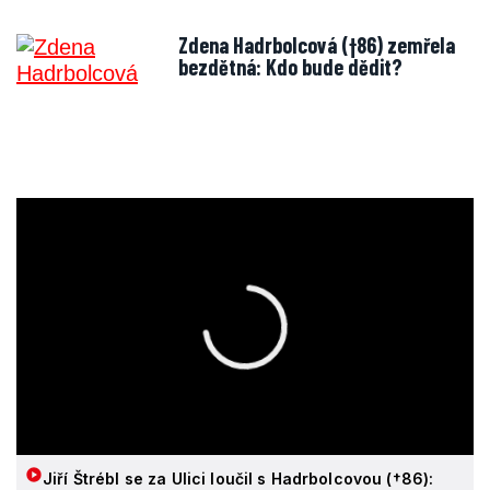
Zdena Hadrbolcová (†86) zemřela
bezdětná: Kdo bude dědit?
Jiří Štrébl se za Ulici loučil s Hadrbolcovou (†86):