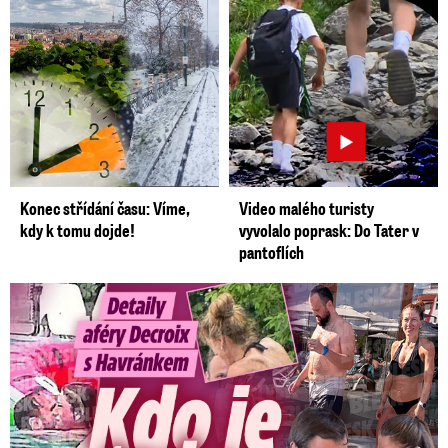
Konec střídání času: Víme,
Video malého turisty
kdy k tomu dojde!
vyvolalo poprask: Do Tater v
pantoflích
Detaily aféry Decroix s Havránkem: Kdo je tady královna?