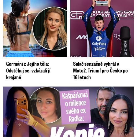
Germáni z Jejího těla:
Salač senzačně vyhrál v
Odstěhuj se, vzkázali jí
Moto2: Triumf pro Česko po
krajané
16 letech
Kašpárková o milence svého ex Radka: Kopie z Wishe!