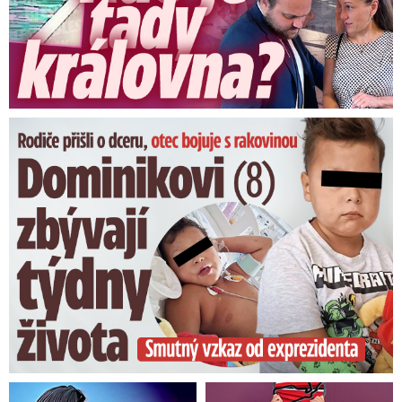
Dominikovi (8) zbývají týdny života: Vzkaz od exprezidenta