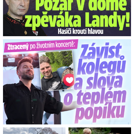
Ztracený po životním koncertě: Závist kolegů a teplý popík