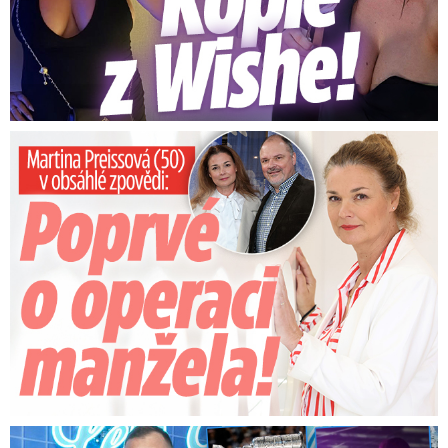
Preissová (50) v obsáhlé zpovědi: Poprvé o operaci manžela
Na Gáboríka se sypou obvinění z nevěry: Reakce manželky!