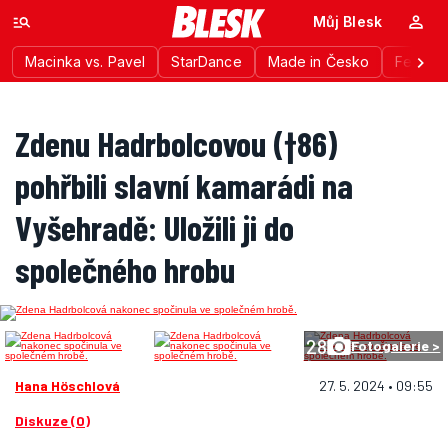
Můj Blesk
Macinka vs. Pavel
StarDance
Made in Česko
Festiva
Zdenu Hadrbolcovou (†86)
pohřbili slavní kamarádi na
Vyšehradě: Uložili ji do
společného hrobu
28
Fotogalerie >
Hana Höschlová
27. 5. 2024 • 09:55
Diskuze (0)