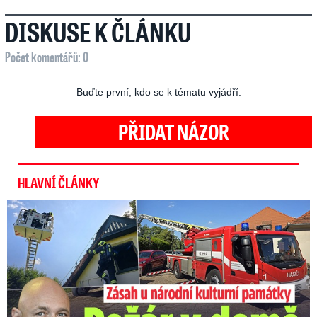
DISKUSE K ČLÁNKU
Počet komentářů: 0
Buďte první, kdo se k tématu vyjádří.
PŘIDAT NÁZOR
HLAVNÍ ČLÁNKY
U Daniela Landy hořelo! Hasiči kroutí hlavou