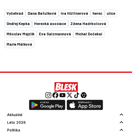
Vyšehrad
Dana Batulková
Iva Hüttnerová
herec
ulice
Ondřej Kepka
Herecká asociace
Zdena Hadrbolcová
Miloslav Mejzlík
Eva Salzmannová
Michal Dočekal
Marie Málková
Aktuálně
Léto 2026
Politika