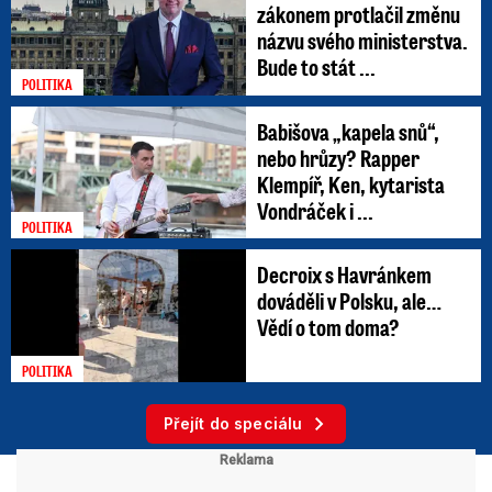
zákonem protlačil změnu
názvu svého ministerstva.
Bude to stát ...
POLITIKA
Babišova „kapela snů“,
nebo hrůzy? Rapper
Klempíř, Ken, kytarista
Vondráček i ...
POLITIKA
Decroix s Havránkem
dováděli v Polsku, ale…
Vědí o tom doma?
POLITIKA
Přejít do speciálu