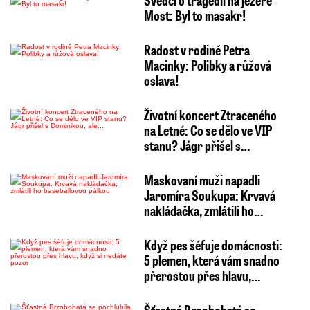
Svědci o tragédii na jezeře
Most: Byl to masakr!
Radost v rodině Petra
Macinky: Polibky a růžová
oslava!
Životní koncert Ztraceného
na Letné: Co se dělo ve VIP
stanu? Jágr přišel s…
Maskovaní muži napadli
Jaromíra Soukupa: Krvavá
nakládačka, zmlátili ho…
Když pes šéfuje domácnosti:
5 plemen, která vám snadno
přerostou přes hlavu,…