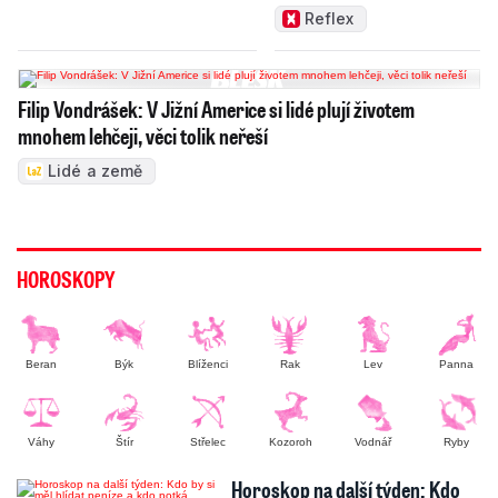
děti
Reflex
Filip Vondrášek: V Jižní Americe si lidé plují životem
mnohem lehčeji, věci tolik neřeší
Lidé a země
HOROSKOPY
Beran
Býk
Blíženci
Rak
Lev
Panna
Váhy
Štír
Střelec
Kozoroh
Vodnář
Ryby
Horoskop na další týden: Kdo