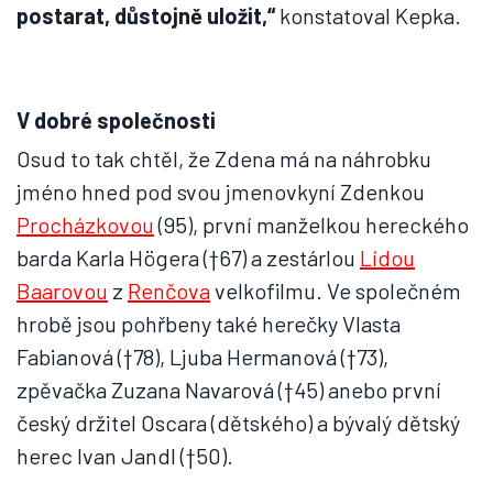
postarat, důstojně uložit,“
konstatoval Kepka.
V dobré společnosti
Osud to tak chtěl, že Zdena má na náhrobku
jméno hned pod svou jmenovkyní Zdenkou
Procházkovou
(95), první manželkou hereckého
barda Karla Högera (†67) a zestárlou
Lídou
Baarovou
z
Renčova
velkofilmu. Ve společném
hrobě jsou pohřbeny také herečky Vlasta
Fabianová (†78), Ljuba Hermanová (†73),
zpěvačka Zuzana Navarová (†45) anebo první
český držitel Oscara (dětského) a bývalý dětský
herec Ivan Jandl (†50).