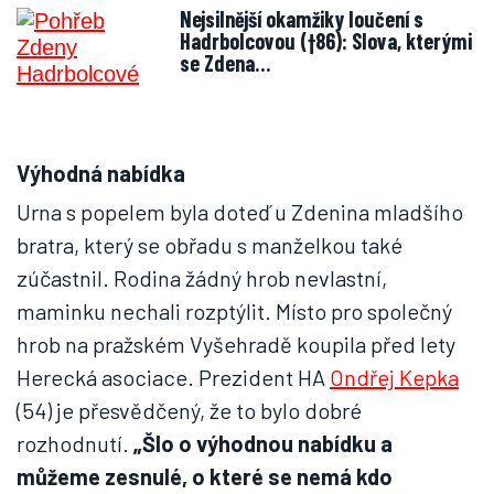
Nejsilnější okamžiky loučení s
Hadrbolcovou (†86): Slova, kterými
se Zdena…
Výhodná nabídka
Urna s popelem byla doteď u Zdenina mladšího
bratra, který se obřadu s manželkou také
zúčastnil. Rodina žádný hrob nevlastní,
maminku nechali rozptýlit. Místo pro společný
hrob na pražském Vyšehradě koupila před lety
Herecká asociace. Prezident HA
Ondřej Kepka
(54) je přesvědčený, že to bylo dobré
rozhodnutí.
„Šlo o výhodnou nabídku a
můžeme zesnulé, o které se nemá kdo