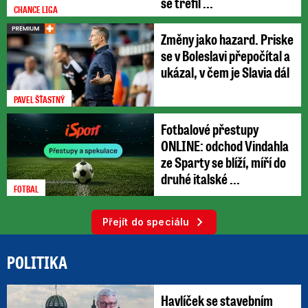
se trefil ...
CHANCE LIGA
Změny jako hazard. Priske
se v Boleslavi přepočítal a
ukázal, v čem je Slavia dál
PAVEL ŠŤASTNÝ
Fotbalové přestupy
ONLINE: odchod Vindahla
ze Sparty se blíží, míří do
druhé italské ...
FOTBAL
Přejít do speciálu
POLITIKA
Havlíček se stavebním