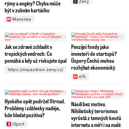
Ženy
rýmy a angíny? Chyba může
být v zubním kartáčku
Maminka
Jak se zdravě zchladit v
Penzijní fondy jako
tropických vedrech: Co
investoři do startupů?
pomáhá a kdy už riskujete úpal
Úspory Čechů mohou
rozhýbat ekonomický
https://mojezdravi.zeny.cz/
růst
e15
Hyského opět podržel Strnad.
Násilí bez motivu.
Problémy i záblesky naděje,
Nihilistický terorismus
kde hledat pozitiva?
vyrůstá z temných koutů
internetu a míří i na malé
iSport