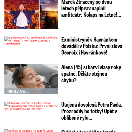
Marek Ztracený po dvou
letech příprav naplnil
amfiteátr: Kolaps na Letné!…
Exministryně s Havránkem
dováděli v Polsku: První slova
Decroix i Havránkové!
Alena (45) si barví vlasy roky
špatně. Děláte stejnou
chybu?
REKLAMA
Utajená dovolená Petra Pavla:
Prozradily ho fotky! Opět v
oblíbené rybí…