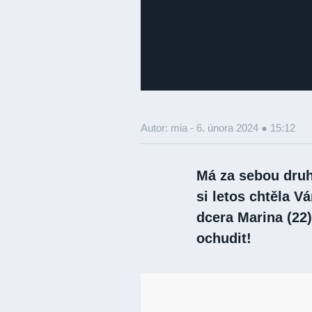
Autor: mia -
6. února 2024 ● 15:12
Má za sebou druh
si letos chtěla V
dcera Marina (22
ochudit!