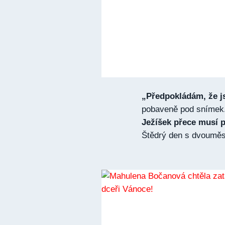
„Předpokládám, že j
pobaveně pod snímek
Ježíšek přece musí p
Štědrý den s dvoumě