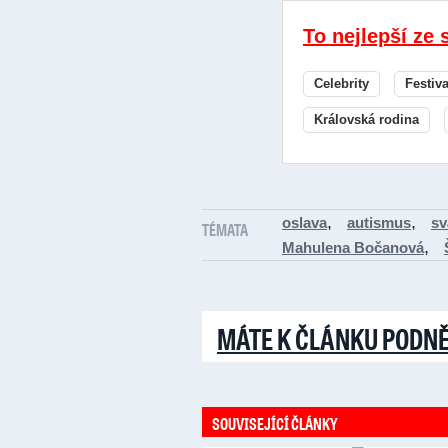
To nejlepší ze 
Celebrity
Festiv
Královská rodina
,
,
oslava
autismus
sv
TÉMATA
,
Mahulena Bočanová
MÁTE K ČLÁNKU PODN
SOUVISEJÍCÍ ČLÁNKY