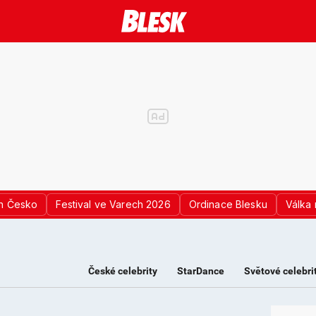
n Česko
Festival ve Varech 2026
Ordinace Blesku
Válka 
České celebrity
StarDance
Světové celebri