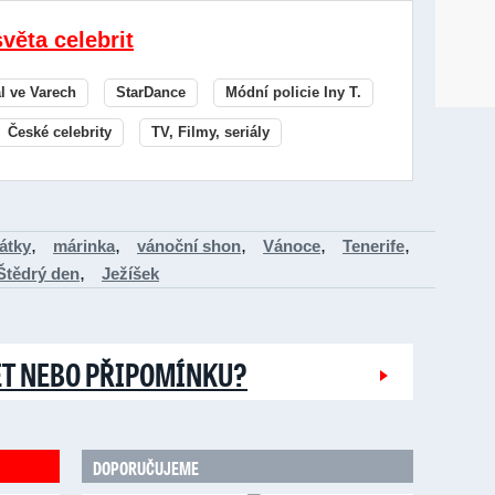
světa celebrit
al ve Varech
StarDance
Módní policie Iny T.
České celebrity
TV, Filmy, seriály
,
,
,
,
,
átky
márinka
vánoční shon
Vánoce
Tenerife
,
Štědrý den
Ježíšek
ĚT NEBO PŘIPOMÍNKU?
DOPORUČUJEME