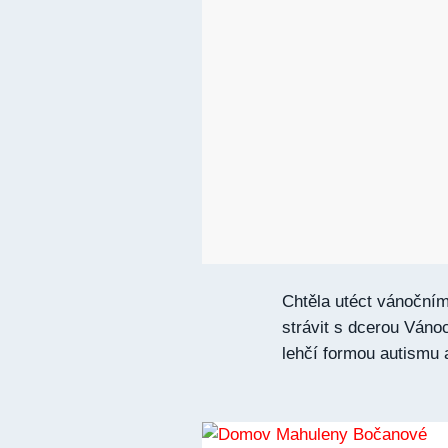
Chtěla utéct vánoční
strávit s dcerou Váno
lehčí formou autismu a