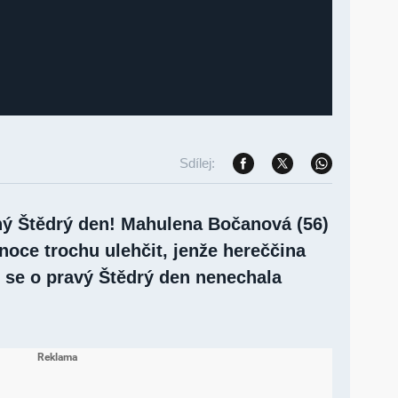
Sdílej:
ý Štědrý den! Mahulena Bočanová (56)
ánoce trochu ulehčit, jenže hereččina
) se o pravý Štědrý den nenechala