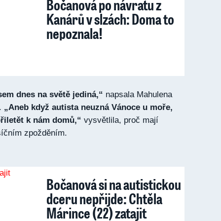
Bočanová po návratu z
Kanárů v slzách: Doma to
nepoznala!
sem dnes na světě jediná,“
napsala Mahulena
.
„Aneb když autista neuzná Vánoce u moře,
řiletět k nám domů,“
vysvětlila, proč mají
síčním zpožděním.
Bočanová si na autistickou
dceru nepřijde: Chtěla
Márince (22) zatajit