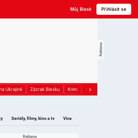
Můj Blesk
Přihlásit se
na Ukrajině
Zázrak Blesku
Krimi
Donald Trump
Sport
ty
Seriály, filmy, kino a tv
Více