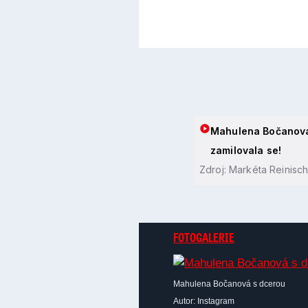
Mahulena Bočanová 
zamilovala se!
Zdroj: Markéta Reinisc
FOTOGALERIE
Mahulena Bočanová s dcerou
Autor: Instagram