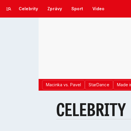
Celebrity
Zprávy
Sport
Video
Macinka vs. Pavel
StarDance
Made i
CELEBRITY