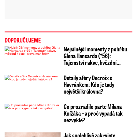
DOPORUČUJEME
Nejsilnější momenty z pohřbu
Glena Hansarda (†56):
Tajemství rakve, hvězdní…
Detaily aféry Decroix s
Havránkem: Kdo je tady
největší královna?
Co prozradilo parte Milana
Knížáka – a proč vypadá tak
nezvykle?
Jak spolehlivě zakryjete