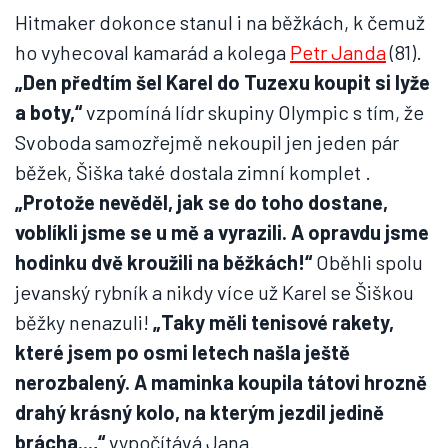
Hitmaker dokonce stanul i na běžkách, k čemuž
ho vyhecoval kamarád a kolega
Petr Janda
(81).
„Den předtím šel Karel do Tuzexu koupit si lyže
a boty,“
vzpomíná lídr skupiny Olympic s tím, že
Svoboda samozřejmě nekoupil jen jeden pár
běžek, Šiška také dostala zimní komplet .
„Protože nevěděl, jak se do toho dostane,
voblíkli jsme se u mě a vyrazili. A opravdu jsme
hodinku dvě kroužili na běžkách!“
Oběhli spolu
jevanský rybník a nikdy více už Karel se Šiškou
běžky nenazuli!
„Taky měli tenisové rakety,
které jsem po osmi letech našla ještě
nerozbalený. A maminka koupila tátovi hrozně
drahý krásný kolo, na kterým jezdil jedině
brácha...,“
vypočítává Jana.