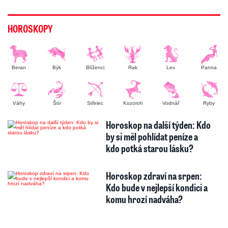
HOROSKOPY
Beran
Býk
Blíženci
Rak
Lev
Panna
Váhy
Štír
Střelec
Kozoroh
Vodnář
Ryby
Horoskop na další týden: Kdo
by si měl pohlídat peníze a
kdo potká starou lásku?
Horoskop zdraví na srpen:
Kdo bude v nejlepší kondici a
komu hrozí nadváha?