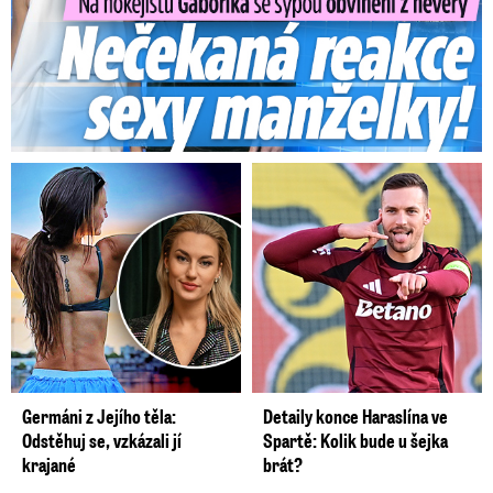
Germáni z Jejího těla:
Detaily konce Haraslína ve
Odstěhuj se, vzkázali jí
Spartě: Kolik bude u šejka
krajané
brát?