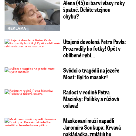
Alena (45) si barví vlasy roky
špatně. Děláte stejnou
chybu?
REKLAMA
Utajená dovolená Petra Pavla:
Prozradily ho fotky! Opět v
oblíbené rybí…
Svědci o tragédii na jezeře
Most: Byl to masakr!
Radost v rodině Petra
Macinky: Polibky a růžová
oslava!
Maskovaní muži napadli
Jaromíra Soukupa: Krvavá
nakládačka, zmlátili ho…