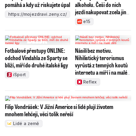
pomáhá a kdy už riskujete úpal
alkoholu. Češi do nich
jezdí nakupovat zcela jiné
https://mojezdravi.zeny.cz/
zboží
e15
Fotbalové přestupy ONLINE:
Násilí bez motivu.
odchod Vindahla ze Sparty se
Nihilistický terorismus
blíží, míří do druhé italské ligy
vyrůstá z temných koutů
internetu a míří i na malé
iSport
děti
Reflex
Filip Vondrášek: V Jižní Americe si lidé plují životem
mnohem lehčeji, věci tolik neřeší
Lidé a země