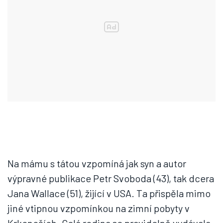
Na mámu s tátou vzpomíná jak syn a autor
výpravné publikace Petr Svoboda (43), tak dcera
Jana Wallace (51), žijící v USA. Ta přispěla mimo
jiné vtipnou vzpomínkou na zimní pobyty v