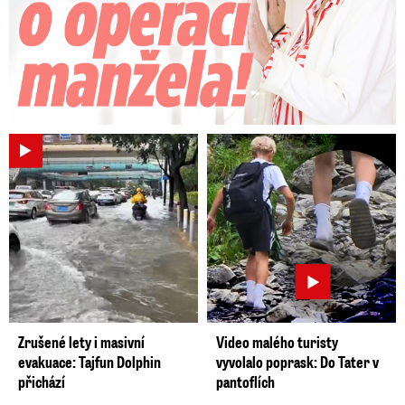
Zrušené lety i masivní
Video malého turisty
evakuace: Tajfun Dolphin
vyvolalo poprask: Do Tater v
přichází
pantoflích