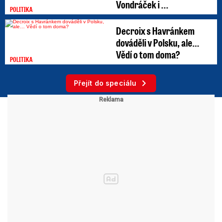
Vondráček i ...
POLITIKA
Decroix s Havránkem
dováděli v Polsku, ale…
Vědí o tom doma?
POLITIKA
Přejít do speciálu