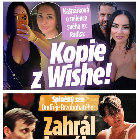
Kašpárková o milence svého ex Radka: Kopie z Wishe!
Splněný sen Ondřeje Brzobohatého: Zahrál si svého tátu