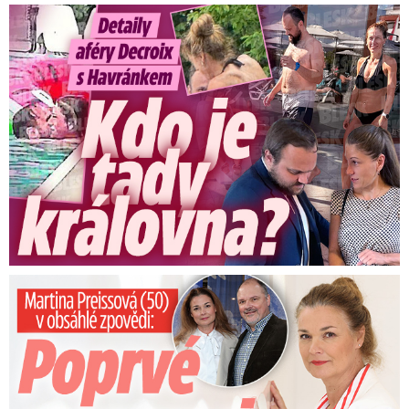
Detaily aféry Decroix s Havránkem: Kdo je tady královna?
Preissová (50) v obsáhlé zpovědi: Poprvé o operaci manžela