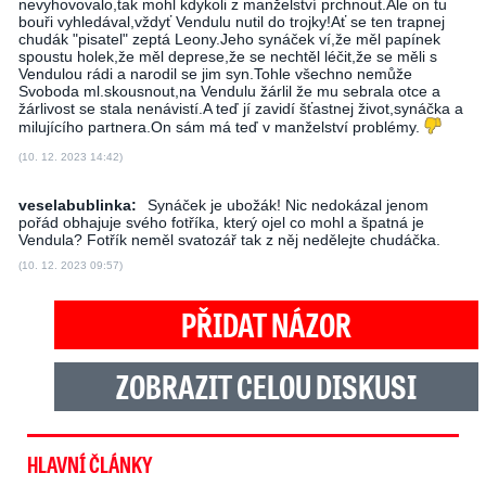
nevyhovovalo,tak mohl kdykoli z manželství prchnout.Ale on tu
bouři vyhledával,vždyť Vendulu nutil do trojky!Ať se ten trapnej
chudák "pisatel" zeptá Leony.Jeho synáček ví,že měl papínek
spoustu holek,že měl deprese,že se nechtěl léčit,že se měli s
Vendulou rádi a narodil se jim syn.Tohle všechno nemůže
Svoboda ml.skousnout,na Vendulu žárlil že mu sebrala otce a
žárlivost se stala nenávistí.A teď jí zavidí šťastnej život,synáčka a
milujícího partnera.On sám má teď v manželství problémy.
(10. 12. 2023 14:42)
veselabublinka:
Synáček je ubožák! Nic nedokázal jenom
pořád obhajuje svého fotříka, který ojel co mohl a špatná je
Vendula? Fotřík neměl svatozář tak z něj nedělejte chudáčka.
(10. 12. 2023 09:57)
PŘIDAT NÁZOR
ZOBRAZIT CELOU DISKUSI
HLAVNÍ ČLÁNKY