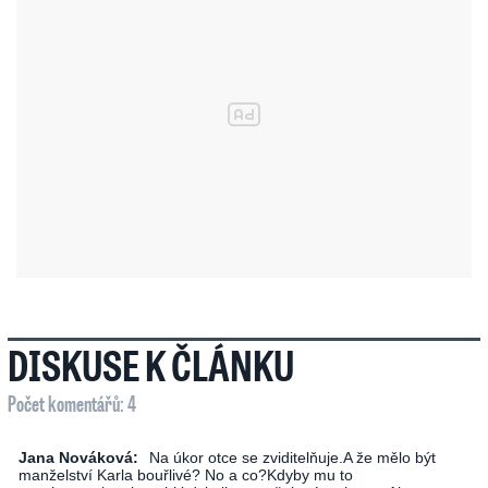
DISKUSE K ČLÁNKU
Počet komentářů: 4
Jana Nováková:
Na úkor otce se zviditelňuje.A že mělo být
manželství Karla bouřlivé? No a co?Kdyby mu to