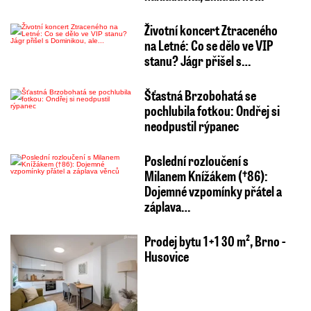
Životní koncert Ztraceného
na Letné: Co se dělo ve VIP
stanu? Jágr přišel s…
Šťastná Brzobohatá se
pochlubila fotkou: Ondřej si
neodpustil rýpanec
Poslední rozloučení s
Milanem Knížákem (†86):
Dojemné vzpomínky přátel a
záplava…
Prodej bytu 1+1 30 m², Brno -
Husovice