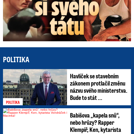
POLITIKA
Havlíček se stavebním
zákonem protlačil změnu
názvu svého ministerstva.
Bude to stát ...
POLITIKA
Babišova „kapela snů“,
nebo hrůzy? Rapper
Klempíř, Ken, kytarista