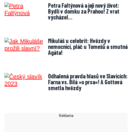
Petra Faltýnová a její nový život:
Bydlí v domku za Prahou! Z vrat
vycházel…
Mikuláš u celebrit: Hvězdy v
nemocnici, pláč u Tomešů a smutná
Agáta!
Odhalená pravda hlasů ve Slavicích:
Farna vs. Bílá »o prsa«! A Gottová
smetla hvězdy