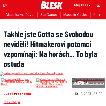
Můj Blesk
Macinka vs. Pavel
StarDance
Made in Česko
Festiva
Takhle jste Gotta se Svobodou
neviděli! Hitmakerovi potomci
vzpomínají: Na horách... To byla
ostuda
38
Fotogalerie >
Luboš Procházka
10. 12. 2023 • 05:00
Diskuze (4)