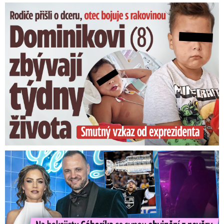
Dominikovi (8) zbývají týdny života: Vzkaz od exprezidenta
Na Gáboríka se sypou obvinění z nevěry: Reakce manželky!