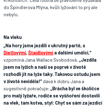
Krkonoších. Celá rodina se pravidelně vydávala
do Špindlerova Mlýna, kvůli lyžování to prý ale
nebylo.
Na vleku
„Na hory jsme jezdili v ukrutný partě, s
Dietlovými
,
Štaidlovými
a dalšími umělci,“
vzpomíná Jana Wallace Svobodová.
„Jezdila
jsem na lyžích a naši se poprvé v životě
rozhodli jít na lyže taky. Takovou ostudu jsem
v životě neviděla!“
dává k dobru Jana a
sugestivně pokračuje:
„Brácha byl ve školičce
pro malý lyžaře, rodiče se vyšňoření dostavili
na vlek, tam kotva, styl: Chyť se sám za jezdící