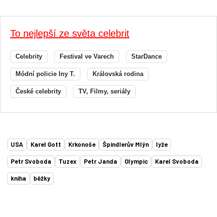
To nejlepší ze světa celebrit
Celebrity
Festival ve Varech
StarDance
Módní policie Iny T.
Královská rodina
České celebrity
TV, Filmy, seriály
USA
Karel Gott
Krkonoše
Špindlerův Mlýn
lyže
Petr Svoboda
Tuzex
Petr Janda
Olympic
Karel Svoboda
kniha
běžky