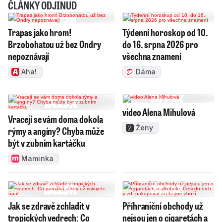
ČLÁNKY ODJINUD
Trapas jako hrom!
Týdenní horoskop od 10.
Brzobohatou už bez Ondry
do 16. srpna 2026 pro
nepoznávají
všechna znamení
Aha!
Dáma
video Alena Mihulová
Vracejí se vám doma dokola
Ženy
rýmy a angíny? Chyba může
být v zubním kartáčku
Maminka
Jak se zdravě zchladit v
Příhraniční obchody už
tropických vedrech: Co
nejsou jen o cigaretách a