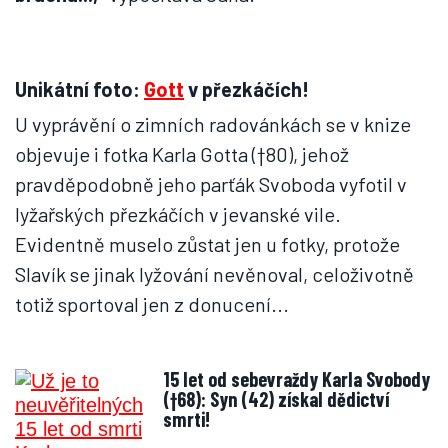
Unikátní foto:
Gott
v přezkáčích!
U vyprávění o zimních radovánkách se v knize
objevuje i fotka Karla Gotta (†80), jehož
pravděpodobně jeho parťák Svoboda vyfotil v
lyžařských přezkáčích v jevanské vile.
Evidentně muselo zůstat jen u fotky, protože
Slavík se jinak lyžování nevěnoval, celoživotně
totiž sportoval jen z donucení...
15 let od sebevraždy Karla Svobody
(†68): Syn (42) získal dědictví
smrti!