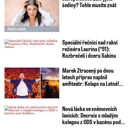
šediny? Tohle musíte znát
REKLAMA
Speciální řečníci nad rakví
režiséra Laurina (†91):
Rozbrečeli i dceru Sabinu
Marek Ztracený po dvou
letech příprav naplnil
amfiteátr: Kolaps na Letné!…
Nová láska ve sněmovních
lavicích: Decroix s mladým
kolegou z ODS v bazénu pod…