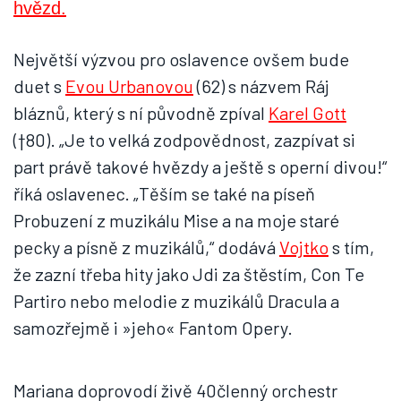
Největší výzvou pro oslavence ovšem bude
duet s
Evou Urbanovou
(62) s názvem Ráj
bláznů, který s ní původně zpíval
Karel Gott
(†80). „Je to velká zodpovědnost, zazpívat si
part právě takové hvězdy a ještě s operní divou!“
říká oslavenec. „Těším se také na píseň
Probuzení z muzikálu Mise a na moje staré
pecky a písně z muzikálů,“ dodává
Vojtko
s tím,
že zazní třeba hity jako Jdi za štěstím, Con Te
Partiro nebo melodie z muzikálů Dracula a
samozřejmě i »jeho« Fantom Opery.
Mariana doprovodí živě 40členný orchestr