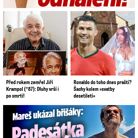
Před rokem zemřel Jiří
Ronaldo do toho dnes praští?
Krampol (†87): Dluhy vrší i
Šachy kolem »svatby
po smrti!
desetiletí«
Mareš v dokonalé formě ukázal břišáky: Padesátka není znát