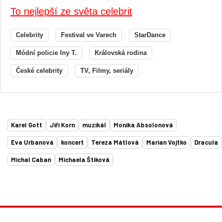
To nejlepší ze světa celebrit
Celebrity
Festival ve Varech
StarDance
Módní policie Iny T.
Královská rodina
České celebrity
TV, Filmy, seriály
Karel Gott
Jiří Korn
muzikál
Monika Absolonová
Eva Urbanová
koncert
Tereza Mátlová
Marian Vojtko
Dracula
Michal Caban
Michaela Štiková