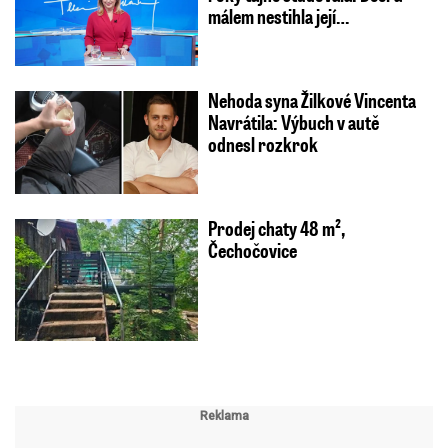
málem nestihla její…
Nehoda syna Žilkové Vincenta
Navrátila: Výbuch v autě
odnesl rozkrok
Prodej chaty 48 m²,
Čechočovice