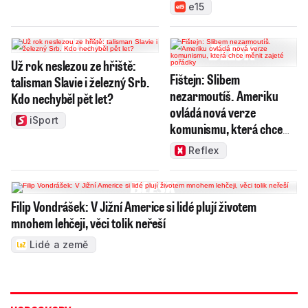
e15
Už rok neslezou ze hřiště:
Fištejn: Slibem
talisman Slavie i železný Srb.
nezarmoutíš. Ameriku
Kdo nechyběl pět let?
ovládá nová verze
iSport
komunismu, která chce
měnit zajeté pořádky
Reflex
Filip Vondrášek: V Jižní Americe si lidé plují životem
mnohem lehčeji, věci tolik neřeší
Lidé a země