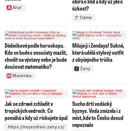
obírá o klid a kdy už jde o
úzkost?
Aha!
Dáma
Dědečkové podle horoskopu.
Miluje ji i Zendaya! Sukně,
Kdo se bude s vnoučaty mazlit,
která udělá stylový outfit
chodit na výstavy nebo je bude
z obyčejného trička
doučovat matematiku?
Ženy
Maminka
Jak se zdravě zchladit v
Sucho drtí vodácký
tropických vedrech: Co
byznys. Voda zmizela i z
pomáhá a kdy už riskujete úpal
míst, kde to Česko dosud
nepoznalo
https://mojezdravi.zeny.cz/