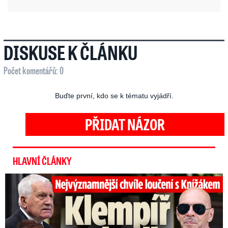
DISKUSE K ČLÁNKU
Počet komentářů: 0
Buďte první, kdo se k tématu vyjádří.
PŘIDAT NÁZOR
HLAVNÍ ČLÁNKY
Top momenty pohřbu Knížáka: Dojatý Klempíř, Pospíšil s Medou