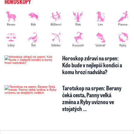
HOROSKOPY
Beran
Býk
Blíženci
Rak
Lev
Panna
Váhy
Štír
Střelec
Kozoroh
Vodnář
Ryby
Horoskop zdraví na srpen:
Kdo bude v nejlepší kondici a
komu hrozí nadváha?
Tarotskop na srpen: Berany
čeká cesta, Panny velká
změna a Ryby uvíznou ve
stojatých …