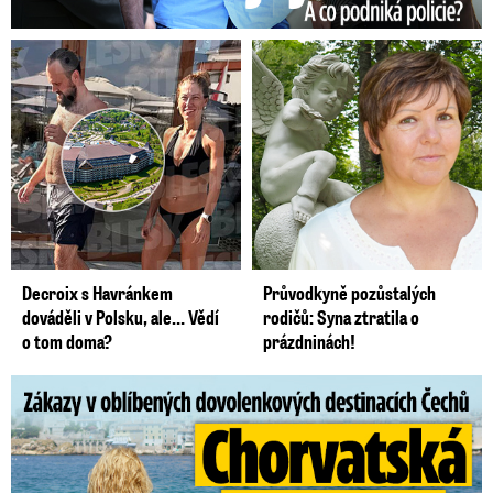
Decroix s Havránkem
Průvodkyně pozůstalých
dováděli v Polsku, ale… Vědí
rodičů: Syna ztratila o
o tom doma?
prázdninách!
Zákazy v dovolenkových rájích: Restrikce proti naháčům!