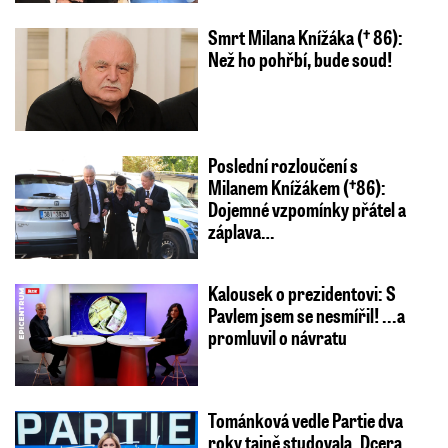
Smrt Milana Knížáka († 86):
Než ho pohřbí, bude soud!
Poslední rozloučení s
Milanem Knížákem (†86):
Dojemné vzpomínky přátel a
záplava…
Kalousek o prezidentovi: S
Pavlem jsem se nesmířil! ...a
promluvil o návratu
Tománková vedle Partie dva
roky tajně studovala. Dcera