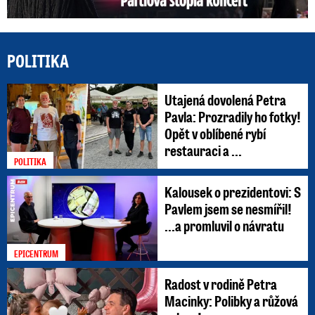
POLITIKA
Utajená dovolená Petra
Pavla: Prozradily ho fotky!
Opět v oblíbené rybí
restauraci a ...
POLITIKA
Kalousek o prezidentovi: S
Pavlem jsem se nesmířil!
...a promluvil o návratu
EPICENTRUM
Radost v rodině Petra
Macinky: Polibky a růžová