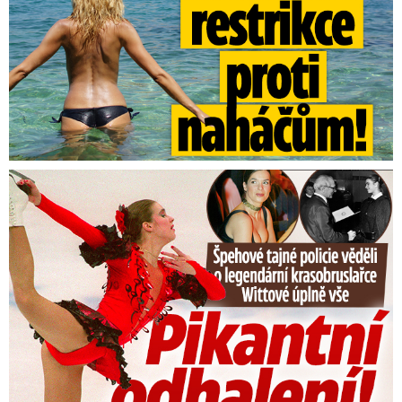
Tajná policie špehovala krasobruslařku Wittovou: Pikantní ...