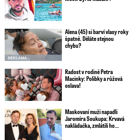
Alena (45) si barví vlasy roky
špatně. Děláte stejnou
chybu?
REKLAMA
Radost v rodině Petra
Macinky: Polibky a růžová
oslava!
Maskovaní muži napadli
Jaromíra Soukupa: Krvavá
nakládačka, zmlátili ho…