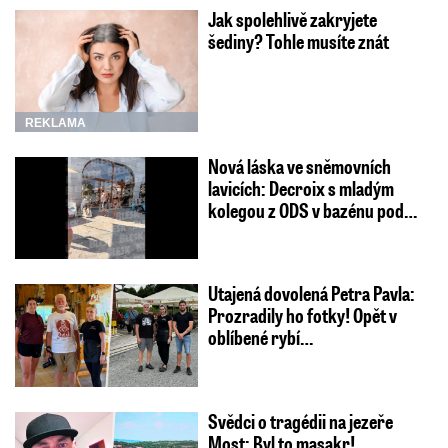
Jak spolehlivě zakryjete
šediny? Tohle musíte znát
REKLAMA
Nová láska ve sněmovních
lavicích: Decroix s mladým
kolegou z ODS v bazénu pod…
Utajená dovolená Petra Pavla:
Prozradily ho fotky! Opět v
oblíbené rybí…
Svědci o tragédii na jezeře
Most: Byl to masakr!