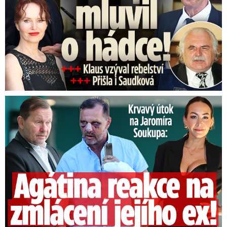
Útok na Jaromíra Soukupa: Reakce Agáty na zmlácení jejího ex