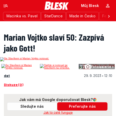
Můj Blesk
Macinka vs. Pavel
StarDance
Made in Česko
Festiva
Marian Vojtko slaví 50: Zazpívá
jako Gott!
37
Fotogalerie >
dat
29. 9. 2023 • 12:10
Diskuze (0)
Jak vám má Google doporučovat Blesk?
Sledujte nás
Preferujte nás
Jak to celé funguje