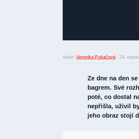
Autor:
Veronika Pukačová
-
24. srpna
Ze dne na den se 
bagrem. Své rozh
poté, co dostal n
nepřišla, uživil 
jeho obraz stojí d