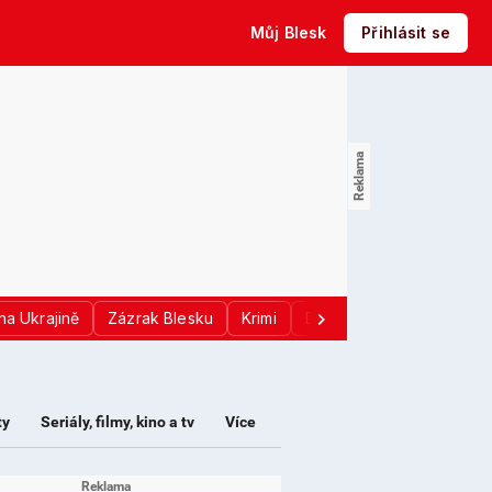
Můj Blesk
Přihlásit se
na Ukrajině
Zázrak Blesku
Krimi
Donald Trump
Sport
ty
Seriály, filmy, kino a tv
Více