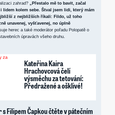
alizaci zahrad?
„Přestalo mě to bavit, začal
i lidem kolem sebe. Štval jsem lidi, který mám
bližší z nejbližších říkali: Fildo, už toho
ně unavenej, vyšťavenej, no úplně
suje herec a také moderátor pořadu Polopatě o
 stavebních úpravách všeho druhu.
Kateřina Kaira
Hrachovcová čelí
výsměchu za tetování:
Předražené a ošklivé!
 s Filipem Čapkou čtěte v pátečním