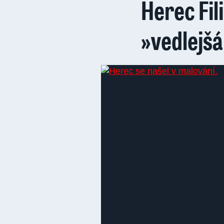
Herec Fil
»vedlejšá