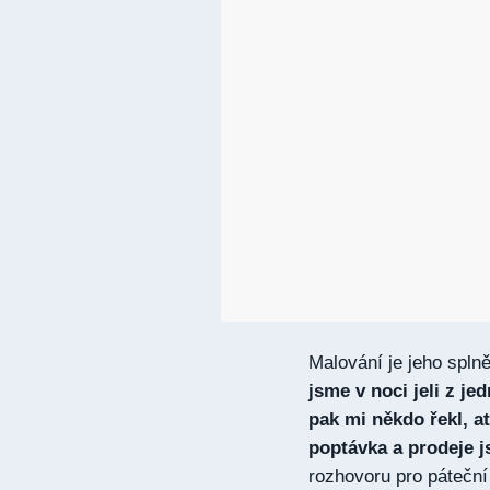
Malování je jeho spln
jsme v noci jeli z je
pak mi někdo řekl, a
poptávka a prodeje j
rozhovoru pro páteč