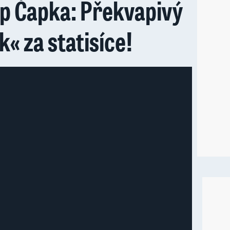
ip Čapka: Překvapivý
k« za statisíce!