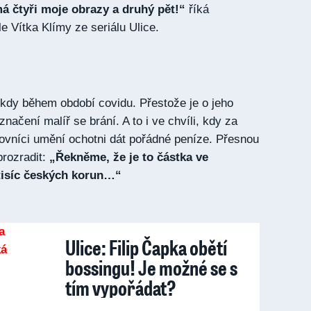
má čtyři moje obrazy a druhý pět!“
říká
le Vítka Klímy ze seriálu Ulice.
kdy během období covidu. Přestože je o jeho
načení malíř se brání. A to i ve chvíli, kdy za
lovníci umění ochotni dát pořádné peníze. Přesnou
prozradit:
„Řekněme, že je to částka ve
 tisíc českých korun…“
Ulice: Filip Čapka obětí
bossingu! Je možné se s
tím vypořádat?