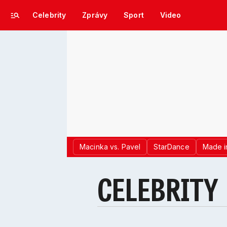
Celebrity
Zprávy
Sport
Video
Macinka vs. Pavel
StarDance
Made i
CELEBRITY