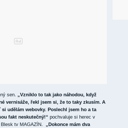
ěný sen.
„Vzniklo to tak jako náhodou, když
dné vernisáže, řekl jsem si, že to taky zkusím. A
ť si udělám webovky. Poslechl jsem ho a ta
sou fakt neskutečný!“
pochvaluje si herec v
ní Blesk tv MAGAZÍN.
„Dokonce mám dva