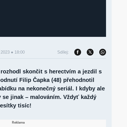
 2023 ● 18:00
Sdílej:
rozhodl skončit s herectvím a jezdil s
odnutí Filip Čapka (48) přehodnotil
abídku na nekonečný seriál. I kdyby ale
by se jinak – malováním. Vždyť každý
esítky tisíc!