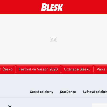
n Česko
Festival ve Varech 2026
Ordinace Blesku
Válka 
České celebrity
StarDance
Světové celebri