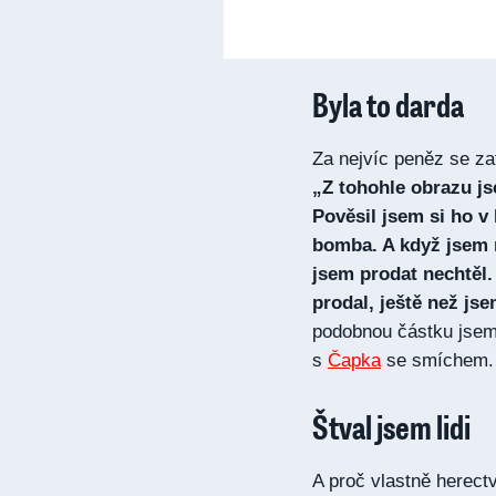
Byla to darda
Za nejvíc peněz se z
„Z tohohle obrazu js
Pověsil jsem si ho v
bomba. A když jsem 
jsem prodat nechtěl.
prodal, ještě než js
podobnou částku jsem
s
Čapka
se smíchem.
Štval jsem lidi
A proč vlastně herectv