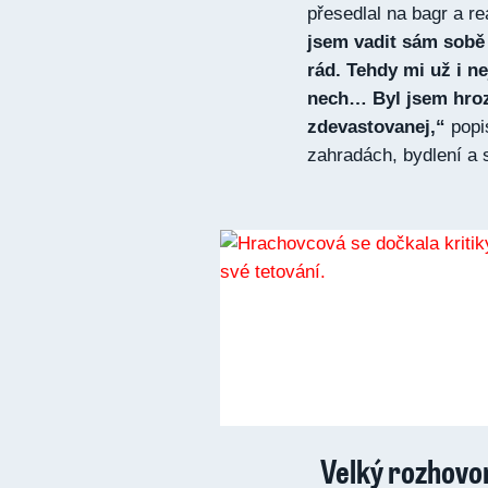
přesedlal na bagr a re
jsem vadit sám sobě 
rád. Tehdy mi už i nej
nech… Byl jsem hroz
zdevastovanej,“
popi
zahradách, bydlení a
Velký rozhovor