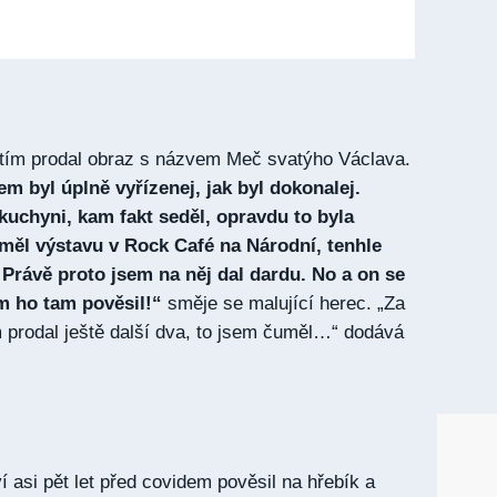
atím prodal obraz s názvem Meč svatýho Václava.
em byl úplně vyřízenej, jak byl dokonalej.
 kuchyni, kam fakt seděl, opravdu to byla
měl výstavu v Rock Café na Národní, tenhle
 Právě proto jsem na něj dal dardu. No a on se
em ho tam pověsil!“
směje se malující herec. „Za
 prodal ještě další dva, to jsem čuměl…“ dodává
í asi pět let před covidem pověsil na hřebík a