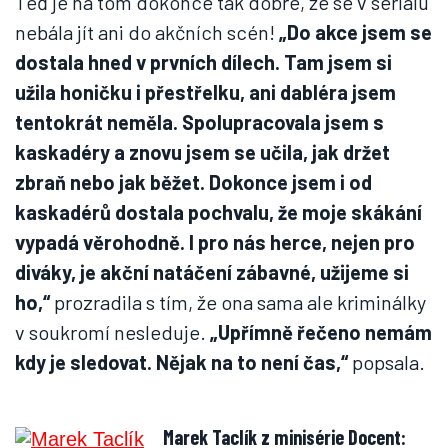
Teď je na tom dokonce tak dobře, že se v seriálu
nebála jít ani do akčních scén!
„Do akce jsem se
dostala hned v prvních dílech. Tam jsem si
užila honičku i přestřelku, ani dabléra jsem
tentokrát neměla. Spolupracovala jsem s
kaskadéry a znovu jsem se učila, jak držet
zbraň nebo jak běžet. Dokonce jsem i od
kaskadérů dostala pochvalu, že moje skákání
vypadá věrohodně. I pro nás herce, nejen pro
diváky, je akční natáčení zábavné, užijeme si
ho,“
prozradila s tím, že ona sama ale kriminálky
v soukromí nesleduje.
„Upřímně řečeno nemám
kdy je sledovat. Nějak na to není čas,“
popsala.
Marek Taclík z minisérie Docent: