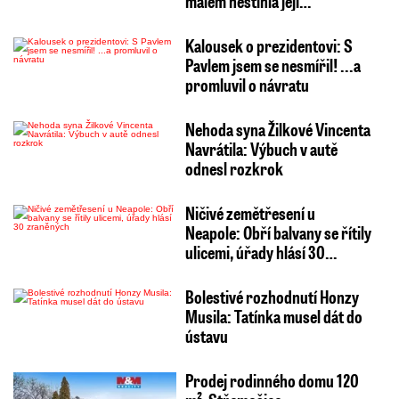
málem nestihla její…
Kalousek o prezidentovi: S
Pavlem jsem se nesmířil! ...a
promluvil o návratu
Nehoda syna Žilkové Vincenta
Navrátila: Výbuch v autě
odnesl rozkrok
Ničivé zemětřesení u
Neapole: Obří balvany se řítily
ulicemi, úřady hlásí 30…
Bolestivé rozhodnutí Honzy
Musila: Tatínka musel dát do
ústavu
Prodej rodinného domu 120