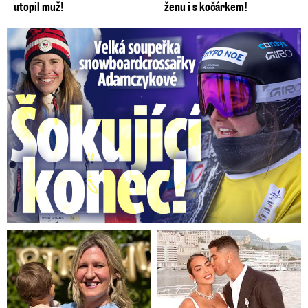
utopil muž!
ženu i s kočárkem!
Velká soupeřka Adamczykové: Šokující konec!