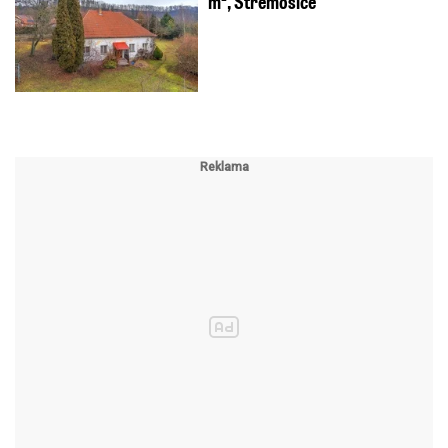
m², Střemošice