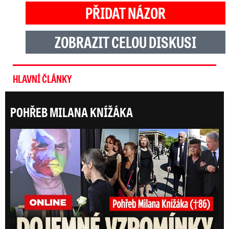
PŘIDAT NÁZOR
ZOBRAZIT CELOU DISKUSI
HLAVNÍ ČLÁNKY
POHŘEB MILANA KNÍŽÁKA
ONLI