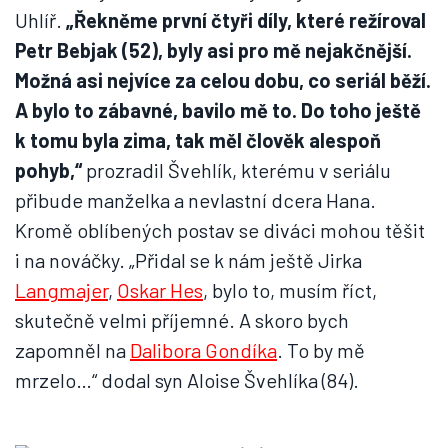
Uhlíř.
„Řekněme první čtyři díly, které režíroval
Petr Bebjak (52), byly asi pro mě nejakčnější.
Možná asi nejvíce za celou dobu, co seriál běží.
A bylo to zábavné, bavilo mě to. Do toho ještě
k tomu byla zima, tak měl člověk alespoň
pohyb,“
prozradil Švehlík, kterému v seriálu
přibude manželka a nevlastní dcera Hana.
Kromě oblíbených postav se diváci mohou těšit
i na nováčky. „Přidal se k nám ještě Jirka
Langmajer
,
Oskar Hes
, bylo to, musím říct,
skutečně velmi příjemné. A skoro bych
zapomněl na
Dalibora Gondíka
. To by mě
mrzelo…“ dodal syn Aloise Švehlíka (84).