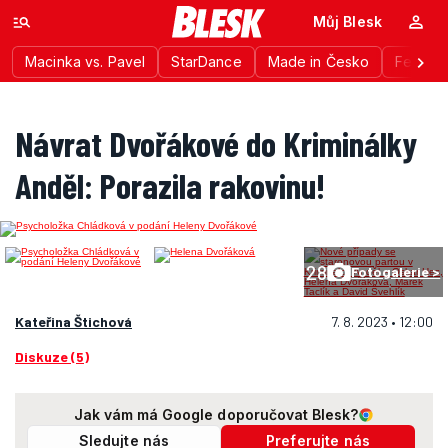
Můj Blesk
Macinka vs. Pavel
StarDance
Made in Česko
Festiva
Návrat Dvořákové do Kriminálky
Anděl: Porazila rakovinu!
28
Fotogalerie >
Kateřina Štichová
7. 8. 2023 • 12:00
Diskuze (5)
Jak vám má Google doporučovat Blesk?
Sledujte nás
Preferujte nás