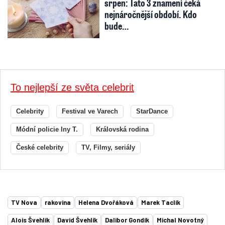
srpen: Tato 3 znamení čeká
nejnáročnější období. Kdo
bude…
To nejlepší ze světa celebrit
Celebrity
Festival ve Varech
StarDance
Módní policie Iny T.
Královská rodina
České celebrity
TV, Filmy, seriály
TV Nova
rakovina
Helena Dvořáková
Marek Taclík
Alois Švehlík
David Švehlík
Dalibor Gondík
Michal Novotný