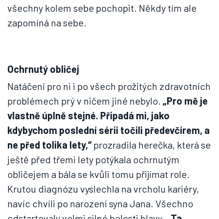
všechny kolem sebe pochopit. Někdy tím ale
zapomíná na sebe.
Ochrnutý obličej
Natáčení pro ni i po všech prožitých zdravotních
problémech prý v ničem jiné nebylo.
„Pro mě je
vlastně úplně stejné. Připadá mi, jako
kdybychom poslední sérii točili předevčírem, a
ne před tolika lety,“
prozradila herečka, která se
ještě před třemi lety potýkala ochrnutým
obličejem a bála se kvůli tomu přijímat role.
Krutou diagnózu vyslechla na vrcholu kariéry,
navíc chvíli po narození syna Jana. Všechno
odstartovaly velmi silné bolesti hlavy.
„Ta