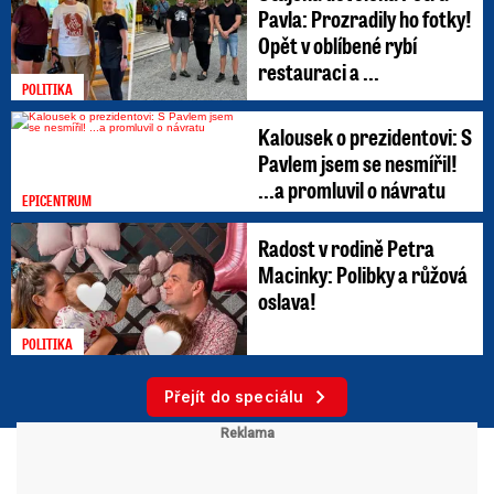
Pavla: Prozradily ho fotky!
Opět v oblíbené rybí
restauraci a ...
POLITIKA
Kalousek o prezidentovi: S
Pavlem jsem se nesmířil!
...a promluvil o návratu
EPICENTRUM
Radost v rodině Petra
Macinky: Polibky a růžová
oslava!
POLITIKA
Přejít do speciálu