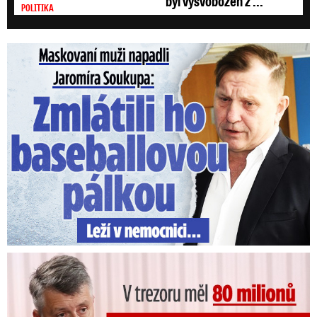
byl vysvobozen z ...
POLITIKA
Maskovaní muži napadli Jaromíra Soukupa: Krvavá nakládačka
V trezoru měl 80 milionů: Policie obvinila exšéfa železnic!