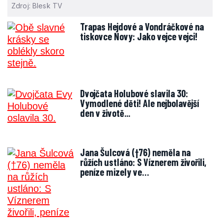
Zdroj: Blesk TV
Trapas Hejdové a Vondráčkové na
tiskovce Novy: Jako vejce vejci!
Dvojčata Holubové slavila 30:
Vymodlené děti! Ale nejbolavější
den v životě...
Jana Šulcová (†76) neměla na
růžích ustláno: S Víznerem živořili,
peníze mizely ve…