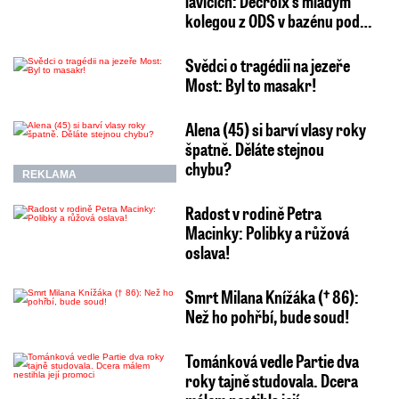
lavicích: Decroix s mladým
kolegou z ODS v bazénu pod…
Svědci o tragédii na jezeře
Most: Byl to masakr!
Alena (45) si barví vlasy roky
špatně. Děláte stejnou
chybu?
REKLAMA
Radost v rodině Petra
Macinky: Polibky a růžová
oslava!
Smrt Milana Knížáka († 86):
Než ho pohřbí, bude soud!
Tománková vedle Partie dva
roky tajně studovala. Dcera