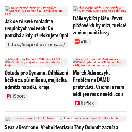
Itálie vyklízí pláže. První
Jak se zdravě zchladit v
plážové kluby mizí, turisté
tropických vedrech: Co
změnu pocítí brzy
pomáhá a kdy už riskujete úpal
e15
https://mojezdravi.zeny.cz/
Ostuda pro Dynamo. Odhlášení
Marek Adamczyk:
béčka za půl milionu, majitelka
Problém na DAMU
odmítla nabídku kraje
přetrvává. Všichni o něm
vědí, jen moc nevědí, co s
iSport
ním
Reflex
Sraz v šest ráno. Vrchol festivalu Tóny Dolomit zazní za