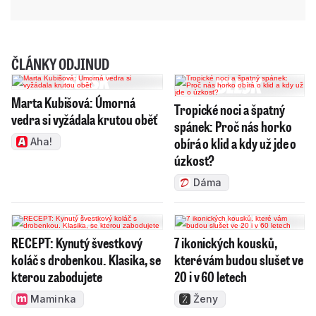
ČLÁNKY ODJINUD
Marta Kubišová: Úmorná
Tropické noci a špatný
vedra si vyžádala krutou oběť
spánek: Proč nás horko
obírá o klid a kdy už jde o
Aha!
úzkost?
Dáma
RECEPT: Kynutý švestkový
7 ikonických kousků,
koláč s drobenkou. Klasika, se
které vám budou slušet ve
kterou zabodujete
20 i v 60 letech
Maminka
Ženy