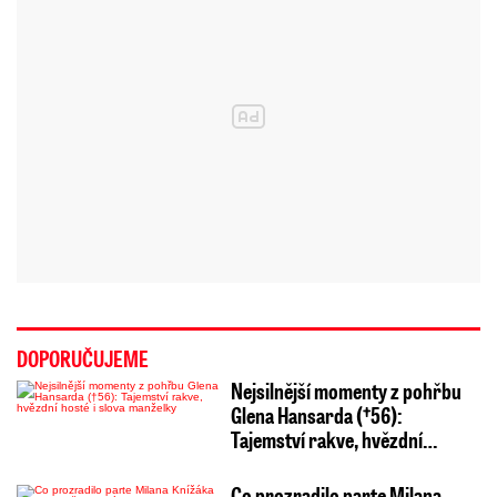
DOPORUČUJEME
Nejsilnější momenty z pohřbu
Glena Hansarda (†56):
Tajemství rakve, hvězdní…
Co prozradilo parte Milana