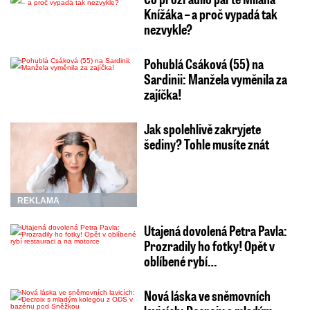
Knížáka – a proč vypadá tak
nezvykle?
Pohublá Csáková (55) na
Sardinii: Manžela vyměnila za
zajíčka!
Jak spolehlivě zakryjete
šediny? Tohle musíte znát
REKLAMA
Utajená dovolená Petra Pavla:
Prozradily ho fotky! Opět v
oblíbené rybí…
Nová láska ve sněmovních