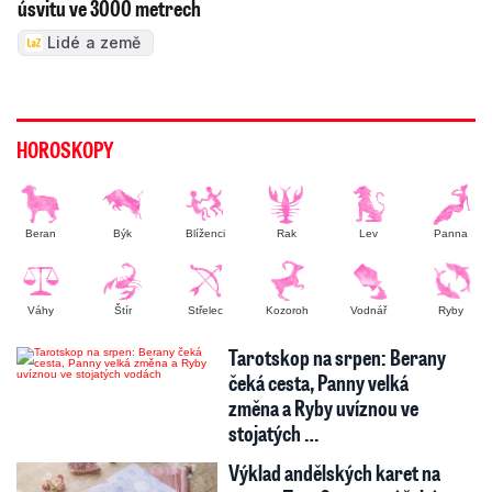
úsvitu ve 3000 metrech
Lidé a země
HOROSKOPY
Beran
Býk
Blíženci
Rak
Lev
Panna
Váhy
Štír
Střelec
Kozoroh
Vodnář
Ryby
Tarotskop na srpen: Berany
čeká cesta, Panny velká
změna a Ryby uvíznou ve
stojatých …
Výklad andělských karet na