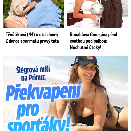
Třeštíková (44) o otci dcery:
Ronaldova Georgina před
Z dárce spermatu pravý táta
svatbou pod palbou:
Nechutné útoky!
Lucie Šlégrová míří na Primu. Překvapení pro sporťáky!