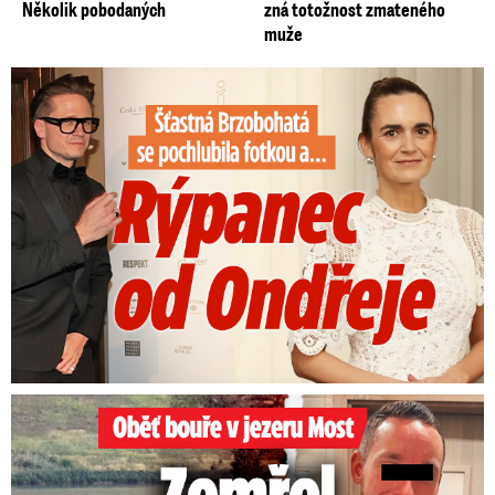
Několik pobodaných
zná totožnost zmateného
muže
Šťastná Brzobohatá se pochlubila fotkou: Rýpanec od Ondřeje
Oběť bouře v jezeru Most: Zemřel táta Dominik (†28)