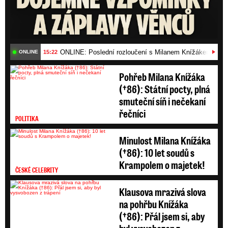
ONLINE: Poslední rozloučení s Milanem Knížákem (†86)
15:22
ONLINE
Pohřeb Milana Knížáka
(†86): Státní pocty, plná
smuteční síň i nečekaní
řečníci
POLITIKA
Minulost Milana Knížáka
(†86): 10 let soudů s
Krampolem o majetek!
ČESKÉ CELEBRITY
Klausova mrazivá slova
na pohřbu Knížáka
(†86): Přál jsem si, aby