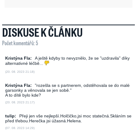
DISKUSE K ČLÁNKU
Počet komentářů: 5
Kristýna Fla:
A ještě kdyby to nevyznělo, že se "uzdravila" díky
alternativné léčbě...
(20. 08. 2023 21:18)
Kristýna Fla:
"rozešla se s partnerem, odstěhovala se do malé
garsonky a věnovala se jen sobě."
A to dítě bylo kde?
(20. 08. 2023 21:17)
tulip:
Přeji jen vše nejlep­ší.Hol­čičko,­jsi moc statečná.Skláním se
před třebou.Herečka jsi úžasná.Helena.
(07. 08. 2023 14:29)