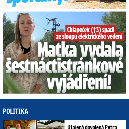
Smrtelný pád chlapce: Matka vydala vyjádření na 16 stran
POLITIKA
Utajená dovolená Petra