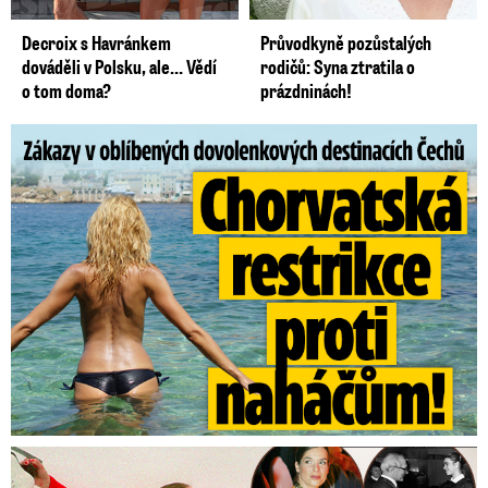
Decroix s Havránkem
Průvodkyně pozůstalých
dováděli v Polsku, ale… Vědí
rodičů: Syna ztratila o
o tom doma?
prázdninách!
Zákazy v dovolenkových rájích: Restrikce proti naháčům!
Tajná policie špehovala krasobruslařku Wittovou: Pikantní ...