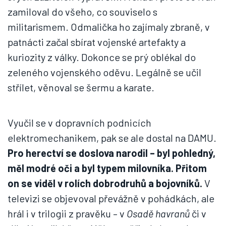
zamiloval do všeho, co souviselo s
militarismem. Odmalička ho zajímaly zbraně, v
patnácti začal sbírat vojenské artefakty a
kuriozity z války. Dokonce se prý oblékal do
zeleného vojenského oděvu. Legálně se učil
střílet, věnoval se šermu a karate.
Vyučil se v dopravních podnicích
elektromechanikem, pak se ale dostal na DAMU.
Pro herectví se doslova narodil – byl pohledný,
měl modré oči a byl typem milovníka. Přitom
on se viděl v rolích dobrodruhů a bojovníků.
V
televizi se objevoval převážně v pohádkách, ale
hrál i v trilogii z pravěku – v
Osadě havranů
či v