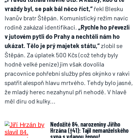
vraždy byl, se pak bál něco říct,“
řekl Blesku
Ivanův bratr Štěpán. Komunistický režim navíc
rodině zakázal identifikaci.
„Rychle ho převezli
v jutovém pytli do Prahy a nechtěli nám ho
ukázat. Tělo je prý majetek státu,“
zlobil se
Štěpán. Za úplatek 500 Kčs (což tehdy byly
hodně velké peníze) jim však dovolila
pracovnice pohřební služby přes okýnko v rakvi
spatřit alespoň hlavu mrtvého. Tehdy bylo jasné,
že mladý herec nezahynul při nehodě. V hlavě
měl díru od kulky...
Nedožité 84. narozeniny Jiřího
Hrzána (†41): Tajil nemanželského
syna s vdanou ženou!