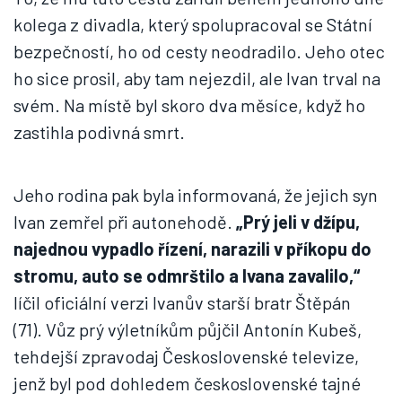
kolega z divadla, který spolupracoval se Státní
bezpečností, ho od cesty neodradilo. Jeho otec
ho sice prosil, aby tam nejezdil, ale Ivan trval na
svém. Na místě byl skoro dva měsíce, když ho
zastihla podivná smrt.
Jeho rodina pak byla informovaná, že jejich syn
Ivan zemřel při autonehodě.
„Prý jeli v džípu,
najednou vypadlo řízení, narazili v příkopu do
stromu, auto se odmrštilo a Ivana zavalilo,“
líčil oficiální verzi Ivanův starší bratr Štěpán
(71). Vůz prý výletníkům půjčil Antonín Kubeš,
tehdejší zpravodaj Československé televize,
jenž byl pod dohledem československé tajné