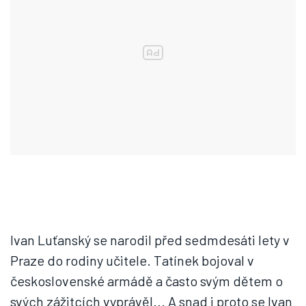
Ivan Luťanský se narodil před sedmdesáti lety v
Praze do rodiny učitele. Tatínek bojoval v
československé armádě a často svým dětem o
svých zážitcích vyprávěl... A snad i proto se Ivan