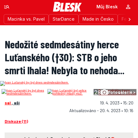
Můj Blesk
Macinka vs. Pavel
StarDance
Made in Česko
Festiva
Nedožité sedmdesátiny herce
Luťanského (†30): STB o jeho
smrti lhala! Nebyla to nehoda...
28
Fotogalerie >
sal
, aši
19. 4. 2023 • 15:20
Aktualizováno - 20. 4. 2023 • 10:16
Diskuze (11)