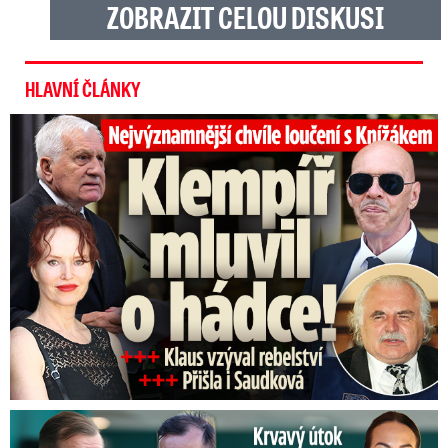
ZOBRAZIT CELOU DISKUSI
HLAVNÍ ČLÁNKY
Top momenty pohřbu Knížáka: Dojatý Klempíř, Pospíšil s Medou
Útok na Jaromíra Soukupa: Reakce Agáty na zmlácení jejího ex