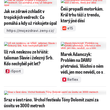
Už rok neslezou ze hřiště:
Marek Adamczyk:
talisman Slavie i železný Srb.
Problém na DAMU
Kdo nechyběl pět let?
přetrvává. Všichni o něm
vědí, jen moc nevědí, co s
iSport
ním
Reflex
Sraz v šest ráno. Vrchol festivalu Tóny Dolomit zazní za
úsvitu ve 3000 metrech
Lidé a země
HOROSKOPY