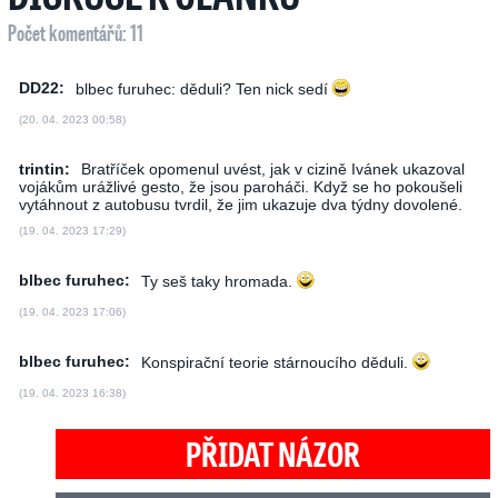
Počet komentářů: 11
DD22:
blbec furuhec: děduli? Ten nick sedí
(20. 04. 2023 00:58)
trintin:
Bratříček opomenul uvést, jak v cizině Ivánek ukazoval
vojákům urážlivé gesto, že jsou paroháči. Když se ho pokoušeli
vytáhnout z autobusu tvrdil, že jim ukazuje dva týdny dovolené.
(19. 04. 2023 17:29)
blbec furuhec:
Ty seš taky hromada.
(19. 04. 2023 17:06)
blbec furuhec:
Konspirační teorie stárnoucího děduli.
(19. 04. 2023 16:38)
PŘIDAT NÁZOR