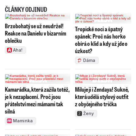
úzkost?
Aha!
Dáma
Kamarádka, která zažila totéž,
Miluje ji i Zendaya! Sukně,
je k nezaplacení. Proč jsou
která udělá stylový outfit
přátelství mezi mámami tak
z obyčejného trička
silná
Ženy
Maminka
Češi propadli motorkám.
Jak se zdravě zchladit v
Král trhu těží z trendu,
tropických vedrech: Co
který jiné děsí
pomáhá a kdy už riskujete úpal
e15
https://mojezdravi.zeny.cz/