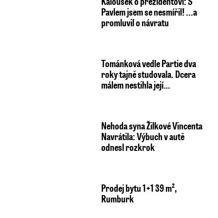
Tománková vedle Partie dva
roky tajně studovala. Dcera
málem nestihla její…
Nehoda syna Žilkové Vincenta
Navrátila: Výbuch v autě
odnesl rozkrok
Prodej bytu 1+1 39 m²,
Rumburk