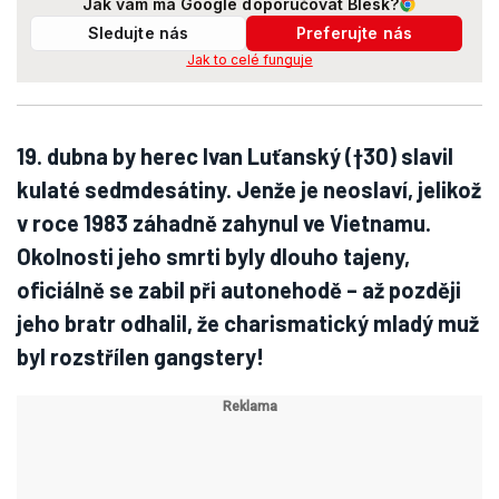
Jak vám má Google doporučovat Blesk?
Sledujte nás
Preferujte nás
Jak to celé funguje
19. dubna by herec Ivan Luťanský (†30) slavil
kulaté sedmdesátiny. Jenže je neoslaví, jelikož
v roce 1983 záhadně zahynul ve Vietnamu.
Okolnosti jeho smrti byly dlouho tajeny,
oficiálně se zabil při autonehodě – až později
jeho bratr odhalil, že charismatický mladý muž
byl rozstřílen gangstery!