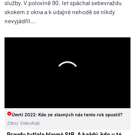
služby. V polovině 90. let spáchal sebevraždu
skokem z okna a k údajné nehodě se nikdy
nevyjádřil...
Úmrtí 2022: Kdo ze slavných nás tento rok opustil?
Zdroj: Videohub
„Pravdu tutlala hlavně StB. A každý, kdo u té