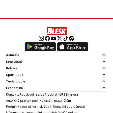
Aktuálně
Léto 2026
Politika
Sport 2026
Technologie
Ekonomika
Kontakty
Redakce
Inzerce
Předplatné
RSS
Kariéra
Autorská práva k publikovaným materiálům
Podmínky pro užívání služby informační společnosti
Informace o zpracování osobních údajů
Cookies
Nastavení soukromí
Vlastnická struktura
Jednotná kontaktní místa / Single Points of Contact
Etický kodex
Povinně zveřejňované informace
© 2001 - 2026 Copyright
CZECH NEWS CENTER a.s.
a dodavatelé
obsahu