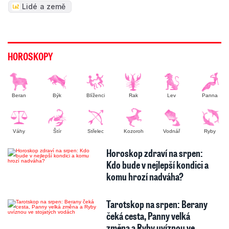
Beran
Býk
Blíženci
Rak
Lev
Panna
Váhy
Štír
Střelec
Kozoroh
Vodnář
Ryby
Horoskop zdraví na srpen:
Kdo bude v nejlepší kondici a
komu hrozí nadváha?
Tarotskop na srpen: Berany
čeká cesta, Panny velká
změna a Ryby uvíznou ve
stojatých …
To nejlepší ze světa celebrit