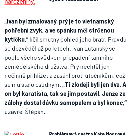
„Ivan byl zmalovaný, prý je to vietnamský
pohřební zvyk, a ve spánku měl strčenou
kytičku,“
líčil smutný pohled jeho bratr. Pravdu
se dozvěděl až po letech. Ivan Luťanský se
podle všeho svědkem přepadení tamního
zemědělského družstva. Prý nechtěl jen
nečinně přihlížet a zasáhl proti útočníkům, což
se mu stalo osudným.
„Ti zloději byli jen dva. A
on byl karatista, tak se jim postavil. Jenže ze
zálohy dostal dávku samopalem a byl konec,“
uzavřel Štěpán.
Problémová sestra Kate Mossové