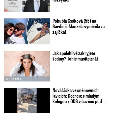
Pohublá Csáková (55) na
Sardinii: Manžela vyměnila za
zajíčka!
Jak spolehlivě zakryjete
šediny? Tohle musíte znát
REKLAMA
Nová láska ve sněmovních
lavicích: Decroix s mladým
kolegou z ODS v bazénu pod…