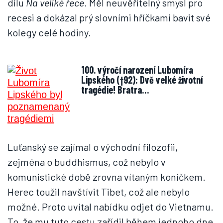
dílu
Na veliké řece
. Měl neuvěřitelný smysl pro
recesi a dokázal prý slovními hříčkami bavit své
kolegy celé hodiny.
100. výročí narození Lubomíra
Lipského (†92): Dvě velké životní
tragédie! Bratra…
Luťanský se zajímal o východní filozofii,
zejména o buddhismus, což nebylo v
komunistické době zrovna vítaným koníčkem.
Herec toužil navštívit Tibet, což ale nebylo
možné. Proto uvítal nabídku odjet do Vietnamu.
To, že mu tuto cestu zařídil během jednoho dne