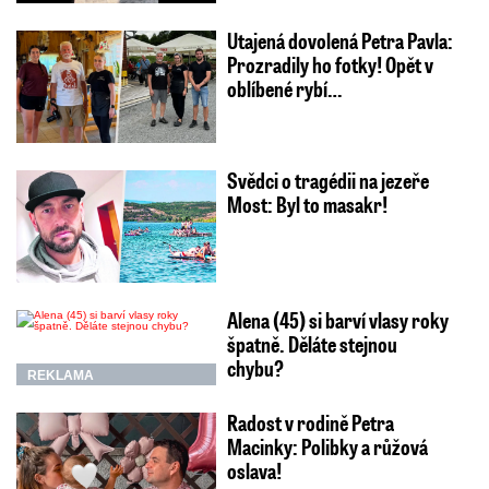
Utajená dovolená Petra Pavla:
Prozradily ho fotky! Opět v
oblíbené rybí…
Svědci o tragédii na jezeře
Most: Byl to masakr!
Alena (45) si barví vlasy roky
špatně. Děláte stejnou
chybu?
REKLAMA
Radost v rodině Petra
Macinky: Polibky a růžová
oslava!