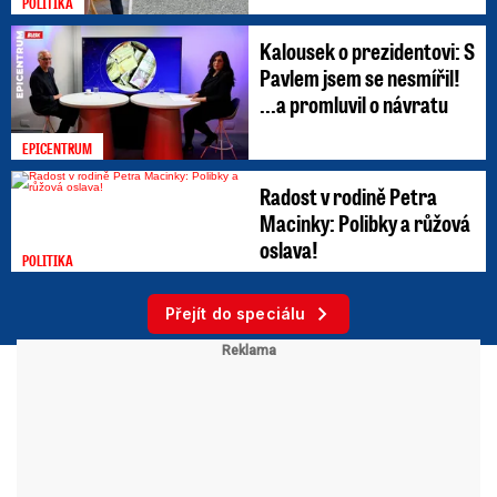
POLITIKA
Kalousek o prezidentovi: S
Pavlem jsem se nesmířil!
...a promluvil o návratu
EPICENTRUM
Radost v rodině Petra
Macinky: Polibky a růžová
oslava!
POLITIKA
Přejít do speciálu