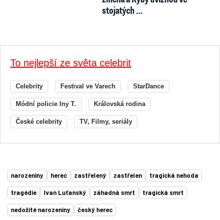
Celebrity
Festival ve Varech
StarDance
Módní policie Iny T.
Královská rodina
České celebrity
TV, Filmy, seriály
narozeniny
herec
zastřelený
zastřelen
tragická nehoda
tragédie
Ivan Luťanský
záhadná smrt
tragická smrt
nedožité narozeniny
český herec