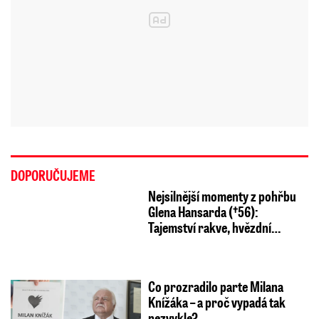
DOPORUČUJEME
Nejsilnější momenty z pohřbu
Glena Hansarda (†56):
Tajemství rakve, hvězdní…
Co prozradilo parte Milana
Knížáka – a proč vypadá tak
nezvykle?