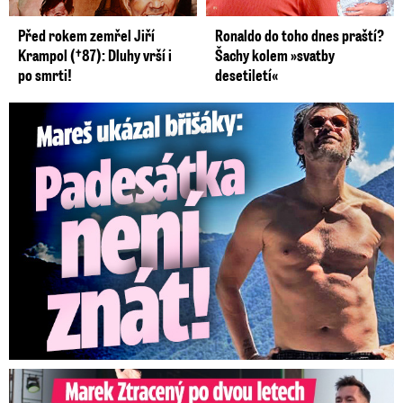
Před rokem zemřel Jiří
Ronaldo do toho dnes praští?
Krampol (†87): Dluhy vrší i
Šachy kolem »svatby
po smrti!
desetiletí«
Mareš v dokonalé formě ukázal břišáky: Padesátka není znát
Marek Ztracený na Letné: Pártlová stopla koncert