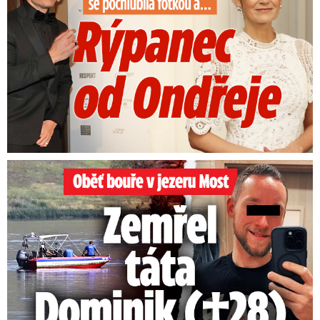
Oběť bouře v jezeru Most: Zemřel táta Dominik (†28)