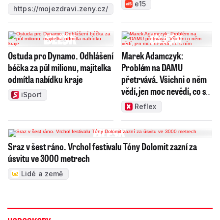
e15
https://mojezdravi.zeny.cz/
Ostuda pro Dynamo. Odhlášení
Marek Adamczyk:
béčka za půl milionu, majitelka
Problém na DAMU
odmítla nabídku kraje
přetrvává. Všichni o něm
vědí, jen moc nevědí, co s
iSport
ním
Reflex
Sraz v šest ráno. Vrchol festivalu Tóny Dolomit zazní za
úsvitu ve 3000 metrech
Lidé a země