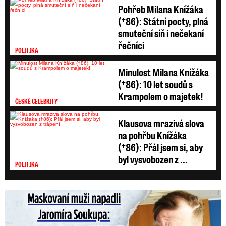
Pohřeb Milana Knížáka
(†86): Státní pocty, plná
smuteční síň i nečekaní
řečníci
POLITIKA
Minulost Milana Knížáka
(†86): 10 let soudů s
Krampolem o majetek!
ČESKÉ CELEBRITY
Klausova mrazivá slova
na pohřbu Knížáka
(†86): Přál jsem si, aby
byl vysvobozen z ...
POLITIKA
Maskovaní muži napadli Jaromíra Soukupa: Krvavá nakládačka