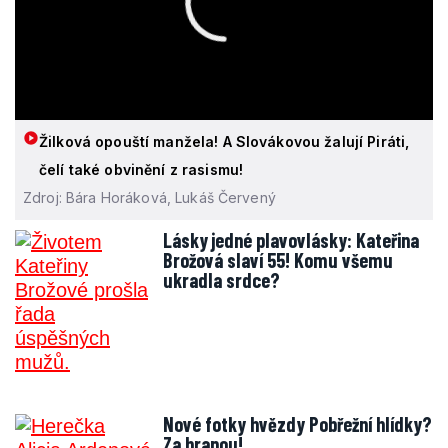
Žilková opouští manžela! A Slovákovou žalují Piráti,
čelí také obvinění z rasismu!
Zdroj: Bára Horáková, Lukáš Červený
Lásky jedné plavovlásky: Kateřina
Brožová slaví 55! Komu všemu
ukradla srdce?
Nové fotky hvězdy Pobřežní hlídky?
Za hranou!