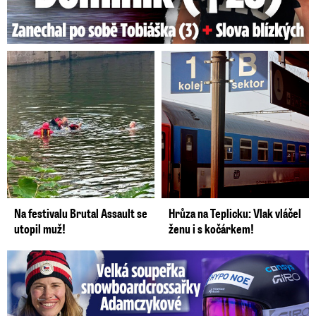
Na festivalu Brutal Assault se
Hrůza na Teplicku: Vlak vláčel
utopil muž!
ženu i s kočárkem!
Velká soupeřka Adamczykové: Šokující konec!