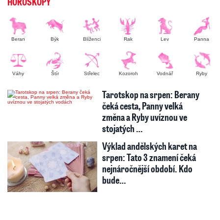
HOROSKOPY
Beran
Býk
Blíženci
Rak
Lev
Panna
Váhy
Štír
Střelec
Kozoroh
Vodnář
Ryby
Tarotskop na srpen: Berany
čeká cesta, Panny velká
změna a Ryby uvíznou ve
stojatých …
Výklad andělských karet na
srpen: Tato 3 znamení čeká
nejnáročnější období. Kdo
bude…