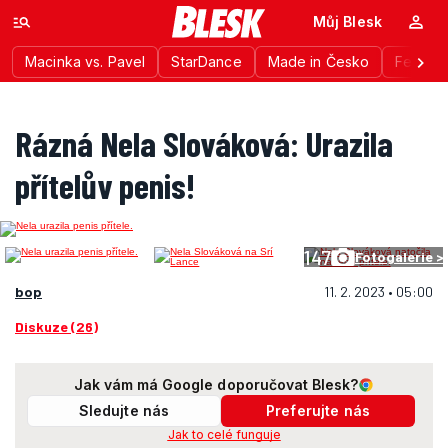
Můj Blesk
Macinka vs. Pavel
StarDance
Made in Česko
Festiva
Rázná Nela Slováková: Urazila
přítelův penis!
147
Fotogalerie >
bop
11. 2. 2023 • 05:00
Diskuze (26)
Jak vám má Google doporučovat Blesk?
Sledujte nás
Preferujte nás
Jak to celé funguje