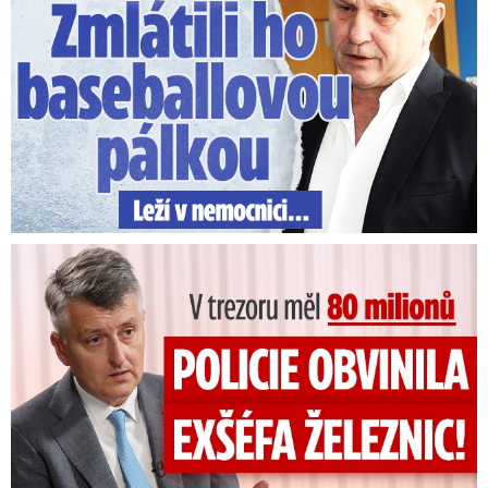
V trezoru měl 80 milionů: Policie obvinila exšéfa železnic!