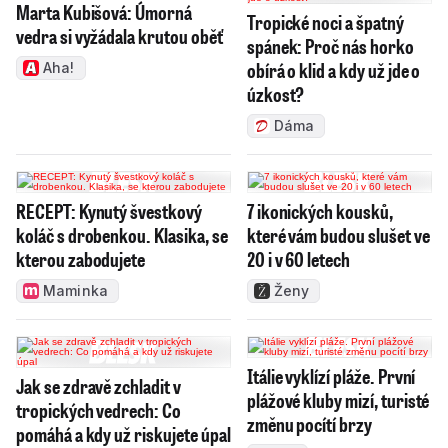
Marta Kubišová: Úmorná
Tropické noci a špatný
vedra si vyžádala krutou oběť
spánek: Proč nás horko
obírá o klid a kdy už jde o
Aha!
úzkost?
Dáma
RECEPT: Kynutý švestkový
7 ikonických kousků,
koláč s drobenkou. Klasika, se
které vám budou slušet ve
kterou zabodujete
20 i v 60 letech
Maminka
Ženy
Itálie vyklízí pláže. První
Jak se zdravě zchladit v
plážové kluby mizí, turisté
tropických vedrech: Co
změnu pocítí brzy
pomáhá a kdy už riskujete úpal