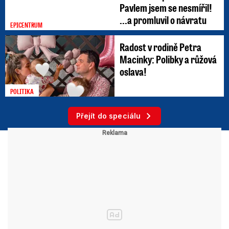
Pavlem jsem se nesmířil!
...a promluvil o návratu
EPICENTRUM
Radost v rodině Petra
Macinky: Polibky a růžová
oslava!
POLITIKA
Přejít do speciálu