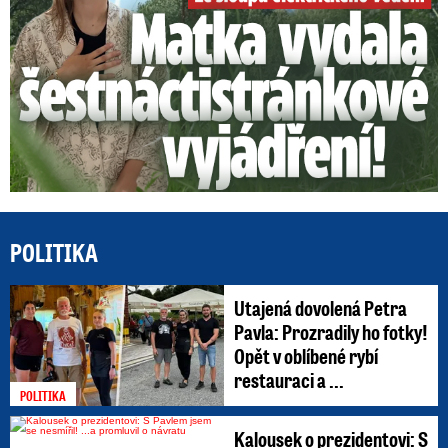
POLITIKA
Utajená dovolená Petra
Pavla: Prozradily ho fotky!
Opět v oblíbené rybí
restauraci a ...
POLITIKA
Kalousek o prezidentovi: S