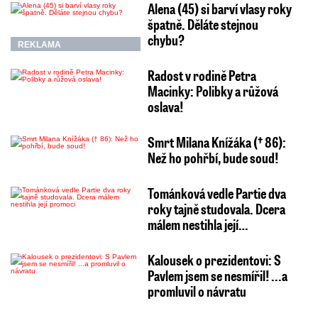
Alena (45) si barví vlasy roky
špatně. Děláte stejnou
chybu?
REKLAMA
Radost v rodině Petra
Macinky: Polibky a růžová
oslava!
Smrt Milana Knížáka († 86):
Než ho pohřbí, bude soud!
Tománková vedle Partie dva
roky tajně studovala. Dcera
málem nestihla její…
Kalousek o prezidentovi: S
Pavlem jsem se nesmířil! ...a
promluvil o návratu