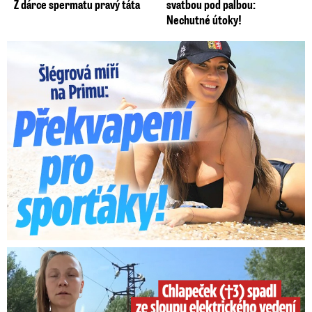
Z dárce spermatu pravý táta
svatbou pod palbou:
Nechutné útoky!
Lucie Šlégrová míří na Primu. Překvapení pro sporťáky!
Smrtelný pád chlapce: Matka vydala vyjádření na 16 stran