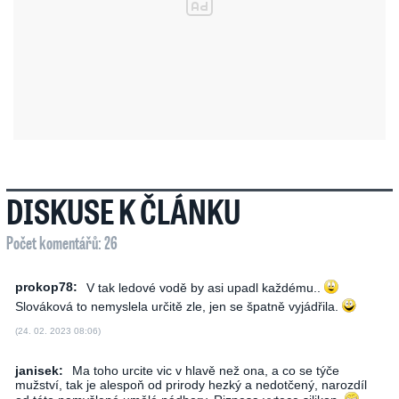
DISKUSE K ČLÁNKU
Počet komentářů: 26
prokop78:
V tak ledové vodě by asi upadl každému..
Slováková to nemyslela určitě zle, jen se špatně vyjádřila.
(24. 02. 2023 08:06)
janisek:
Ma toho urcite vic v hlavě než ona, a co se týče
mužství, tak je alespoň od prirody hezký a nedotčený, narozdíl