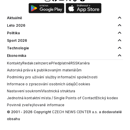
Aktuálně
Léto 2026
Politika
Sport 2026
Technologie
Ekonomika
Kontakty
Redakce
Inzerce
Předplatné
RSS
Kariéra
Autorská práva k publikovaným materiálům
Podmínky pro užívání služby informační společnosti
Informace o zpracování osobních údajů
Cookies
Nastavení soukromí
Vlastnická struktura
Jednotná kontaktní místa / Single Points of Contact
Etický kodex
Povinně zveřejňované informace
© 2001 - 2026 Copyright
CZECH NEWS CENTER a.s.
a dodavatelé
obsahu