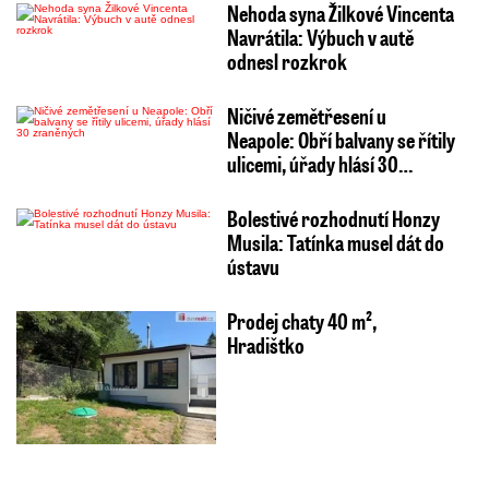
Nehoda syna Žilkové Vincenta
Navrátila: Výbuch v autě
odnesl rozkrok
Ničivé zemětřesení u
Neapole: Obří balvany se řítily
ulicemi, úřady hlásí 30…
Bolestivé rozhodnutí Honzy
Musila: Tatínka musel dát do
ústavu
Prodej chaty 40 m²,
Hradištko