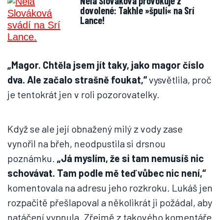
Nela Slováková provokuje z
dovolené: Takhle »špulí« na Srí
Lance!
„Magor. Chtěla jsem jít taky, jako magor číslo
dva. Ale začalo strašně foukat,“
vysvětlila, proč
je tentokrát jen v roli pozorovatelky.
Když se ale její obnažený milý z vody zase
vynořil na břeh, neodpustila si drsnou
poznámku.
„Já myslím, že si tam nemusíš nic
schovávat. Tam podle mě teď vůbec nic není,“
komentovala na adresu jeho rozkroku. Lukáš jen
rozpačitě přešlapoval a několikrát ji požádal, aby
natáčení vypnula. Zřejmě z takového komentáře