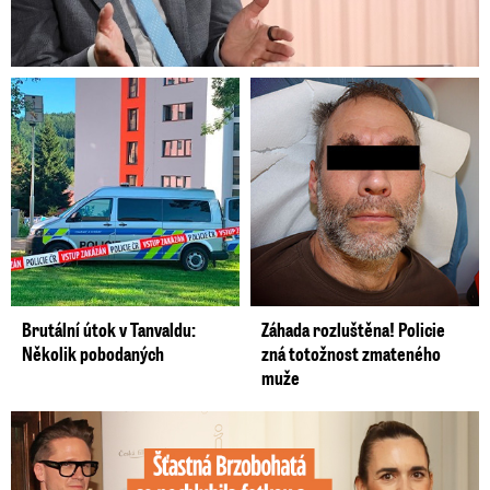
Brutální útok v Tanvaldu:
Záhada rozluštěna! Policie
Několik pobodaných
zná totožnost zmateného
muže
Šťastná Brzobohatá se pochlubila fotkou: Rýpanec od Ondřeje