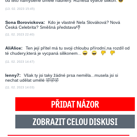
od této namyšlené umělé nádhery. Riznesa vytece silikon.
(13. 02. 2023 15:45)
Sona Borovickova:
Kdo je vlastně Nela Slováková? Nová
Česká Celebrita? Směšná představa👎
(11. 02. 2023 22:40)
AliAlice:
Ten její přítel má tu svoji chloubu přírodní,na rozdíl od
té chudery,která je vycpaná silikonem...
(11. 02. 2023 14:47)
lenny7:
Však ty jsi taky žádné prsa neměla...musela jsi si
nechat udělat umělé 🤣🤣🤣
(11. 02. 2023 14:03)
PŘIDAT NÁZOR
ZOBRAZIT CELOU DISKUSI