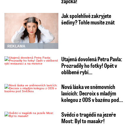
zajíčka!
Jak spolehlivě zakryjete
šediny? Tohle musíte znát
REKLAMA
Utajená dovolená Petra Pavla:
Prozradily ho fotky! Opět v
oblíbené rybí…
Nová láska ve sněmovních
lavicích: Decroix s mladým
kolegou z ODS v bazénu pod…
Svědci o tragédii na jezeře
Most: Byl to masakr!