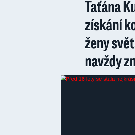
Taťána Ku
získání k
ženy svět
navždy zm