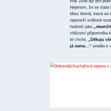
Rok 2006 byl pro pla
Nejenom, že se stala M
Miss World, která se 
nejstarší světové sou
hodnotí jako
„okamžik,
vítězství připomněla 
té chvíle.
„Děkuju vše
já sama…“
uvedla k v