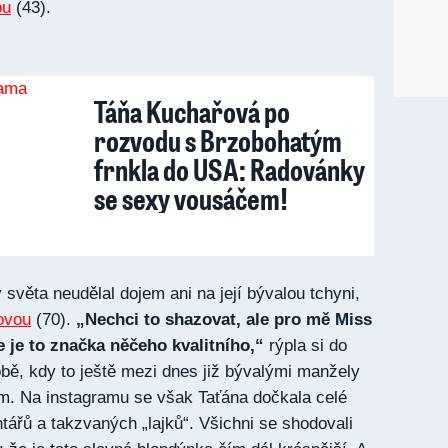
ou
(43).
Táňa Kuchařová po
rozvodu s Brzobohatým
frnkla do USA: Radovánky
se sexy vousáčem!
y světa neudělal dojem ani na její bývalou tchyni,
ovou
(70).
„Nechci to shazovat, ale pro mě Miss
je to značka něčeho kvalitního,“
rýpla si do
bě, kdy to ještě mezi dnes již bývalými manžely
em. Na instagramu se však Taťána dočkala celé
ářů a takzvaných „lajků“. Všichni se shodovali