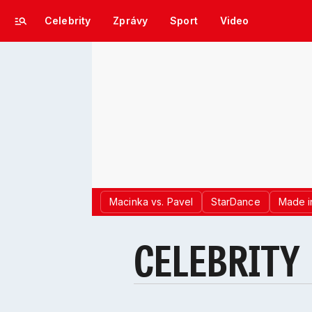
Celebrity
Zprávy
Sport
Video
Macinka vs. Pavel
StarDance
Made i
CELEBRITY