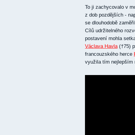
To ji zachycovalo v mo
z dob pozdějších - na
se dlouhodobě zaměři
Cílů udržitelného ro
postavení mohla setka
Václava Havla
(†75) 
francouzského herce
využila tím nejlepší