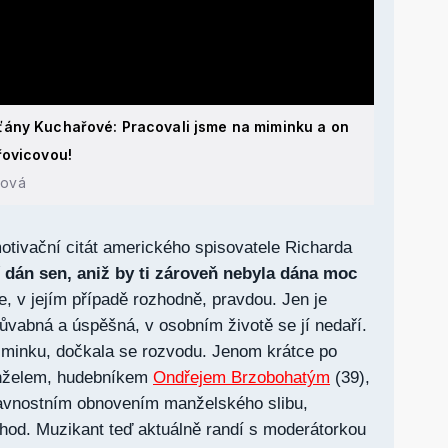
ány Kuchařové: Pracovali jsme na miminku a on
řovicovou!
hová
motivační citát amerického spisovatele Richarda
í dán sen, aniž by ti zároveň nebyla dána moc
je, v jejím případě rozhodně, pravdou. Jen je
půvabná a úspěšná, v osobním životě se jí nedaří.
iminku, dočkala se rozvodu. Jenom krátce po
anželem, hudebníkem
Ondřejem Brzobohatým
(39),
avnostním obnovením manželského slibu,
hod. Muzikant teď aktuálně randí s moderátorkou