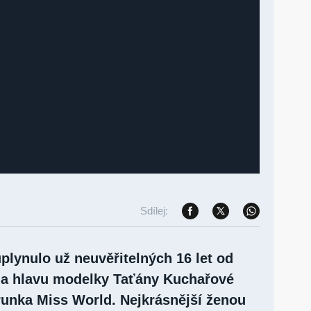
Sdílej:
uplynulo už neuvěřitelných 16 let od
 na hlavu modelky Taťány Kuchařové
runka Miss World. Nejkrásnější ženou