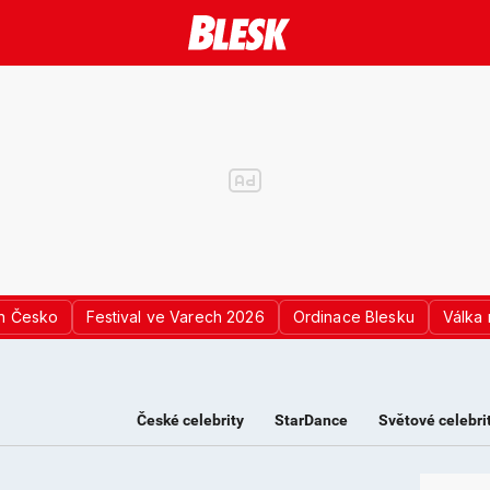
n Česko
Festival ve Varech 2026
Ordinace Blesku
Válka 
České celebrity
StarDance
Světové celebri