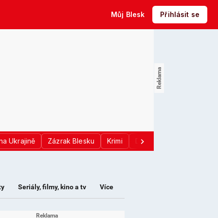
Můj Blesk
Přihlásit se
na Ukrajině
Zázrak Blesku
Krimi
Donald Trump
Sport
ty
Seriály, filmy, kino a tv
Více