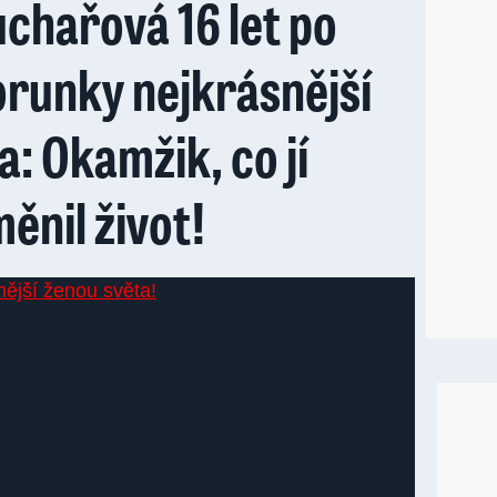
chařová 16 let po
orunky nejkrásnější
a: Okamžik, co jí
ěnil život!