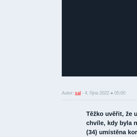
Autor:
sal
-
4. října 2022 ● 05:00
Těžko uvěřit, že 
chvíle, kdy byla
(34) umístěna ko