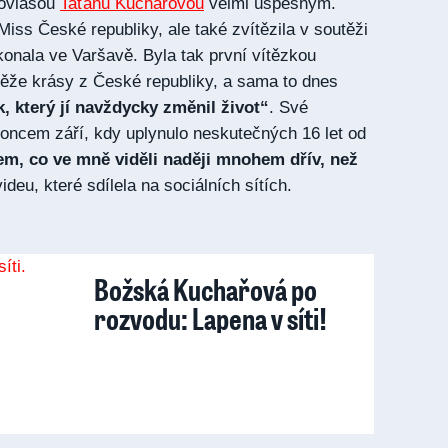
vovlasou
Taťánu Kuchařovou
velmi úspěšným.
iss České republiky, ale také zvítězila v soutěži
konala ve Varšavě. Byla tak první vítězkou
těže krásy z České republiky, a sama to dnes
 který jí navždycky změnil život“
. Své
koncem září, kdy uplynulo neskutečných 16 let od
m, co ve mně viděli naději mnohem dřív, než
ideu, které sdílela na sociálních sítích.
Božská Kuchařová po
rozvodu: Lapena v síti!