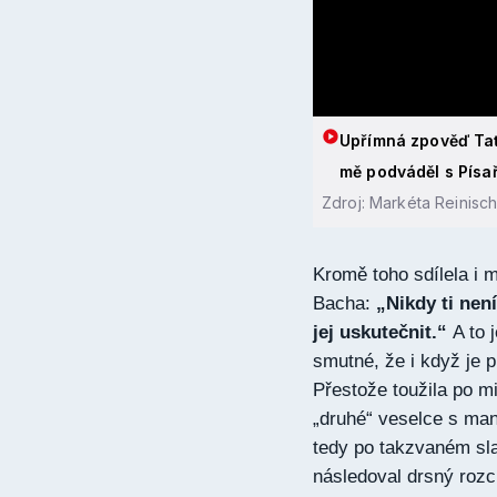
Upřímná zpověď Tať
mě podváděl s Písa
Zdroj: Markéta Reinisc
Kromě toho sdílela i 
Bacha:
„Nikdy ti nen
jej uskutečnit.“
A to 
smutné, že i když je 
Přestože toužila po m
„druhé“ veselce s m
tedy po takzvaném sl
následoval drsný rozc