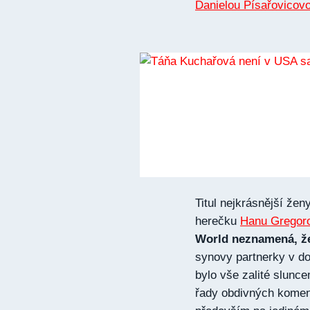
Danielou Písařovicov
Titul nejkrásnější žen
herečku
Hanu Gregor
World neznamená, že 
synovy partnerky v do
bylo vše zalité slunc
řady obdivných koment