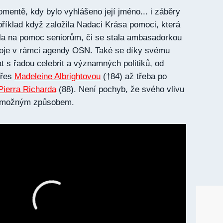
mentě, kdy bylo vyhlášeno její jméno... i záběry
příklad když založila Nadaci Krása pomoci, která
la na pomoc seniorům, či se stala ambasadorkou
zvoje v rámci agendy OSN. Také se díky svému
t s řadou celebrit a významných politiků, od
přes
Madeleine Albrightovou
(†84) až třeba po
Pierra Richarda
(88). Není pochyb, že svého vlivu
m možným způsobem.