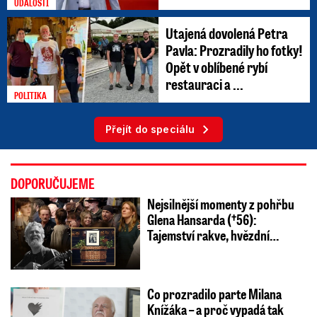
UDÁLOSTI
Utajená dovolená Petra
Pavla: Prozradily ho fotky!
Opět v oblíbené rybí
restauraci a ...
POLITIKA
Přejít do speciálu
DOPORUČUJEME
Nejsilnější momenty z pohřbu
Glena Hansarda (†56):
Tajemství rakve, hvězdní…
Co prozradilo parte Milana
Knížáka – a proč vypadá tak