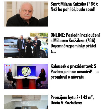
Smrt Milana Knížáka († 86):
Než ho pohřbí, bude soud!
ONLINE: Poslední rozloučení
s Milanem Knížákem (†86):
Dojemné vzpomínky přátel
a…
Kalousek o prezidentovi: S
Pavlem jsem se nesmířil! ...a
promluvil o návratu
Pronájem bytu 2+1 43 m²,
Děčín V-Rozbělesy