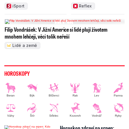
iSport
Reflex
Filip Vondrášek: V Jižní Americe si lidé plují životem
mnohem lehčeji, věci tolik neřeší
Lidé a země
HOROSKOPY
Beran
Býk
Blíženci
Rak
Lev
Panna
Váhy
Štír
Střelec
Kozoroh
Vodnář
Ryby
Horoskop zdraví na srpen: