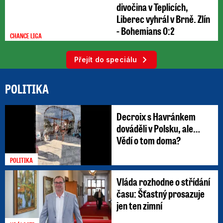
divočina v Teplicích,
Liberec vyhrál v Brně. Zlín
- Bohemians 0:2
CHANCE LIGA
Přejít do speciálu
POLITIKA
Decroix s Havránkem
dováděli v Polsku, ale…
Vědí o tom doma?
POLITIKA
Vláda rozhodne o střídání
času: Šťastný prosazuje
jen ten zimní