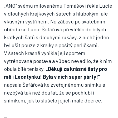
„ANO“ svému milovanému Tomášovi řekla Lucie
v dlouhých krajkových šatech s hlubokým, ale
vkusným výstřihem. Na zábavu po svatebním
obřadu se Lucie Šafářová převlékla do bílých
krátkých šatů s dlouhými rukávy, z nichž jeden
byl ušit pouze z krajky a pošitý perličkami.
V šatech krásně vynikla její sportem
vytrénovaná postava a vůbec nevadilo, že k nim
obula bílé tenisky.
„Děkuji za krásné šaty pro
mě i Leontýnku! Byla v nich super párty!“
napsala Šafářová ke zveřejněnému snímku a
nezbývá tak než doufat, že se pochlubí i
snímkem, jak to slušelo jejich malé dcerce.