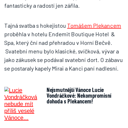
fantasticky a radostí jen zářila.
Tajná svatba s hokejistou
Tomášem Plekancem
proběhla v hotelu Endemit Boutique Hotel &
Spa, který ční nad přehradou v Horní Bečvě.
Svatební menu bylo klasické, svíčková, vývar a
jako zákusek se podával svatební dort. O zábavu
se postaraly kapely Mirai a Kanci paní nadlesní.
Nejsmutnější Vánoce Lucie
Vondráčkové: Nekompromisní
dohoda s Plekancem!