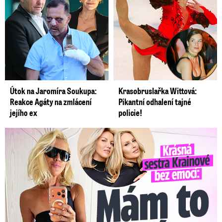
Útok na Jaromíra Soukupa:
Krasobruslařka Wittová:
Reakce Agáty na zmlácení
Pikantní odhalení tajné
jejího ex
policie!
Krásná sestra Krainové bez emocí: Mám to za pár…