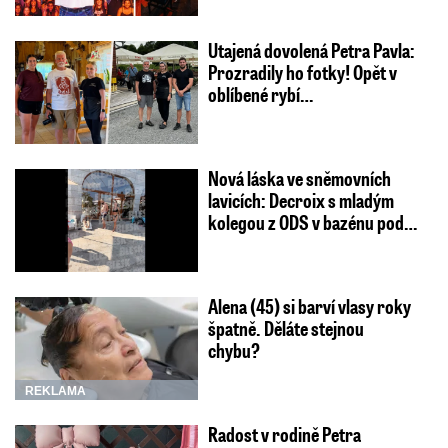
Utajená dovolená Petra Pavla:
Prozradily ho fotky! Opět v
oblíbené rybí…
Nová láska ve sněmovních
lavicích: Decroix s mladým
kolegou z ODS v bazénu pod…
Alena (45) si barví vlasy roky
špatně. Děláte stejnou
chybu?
REKLAMA
Radost v rodině Petra