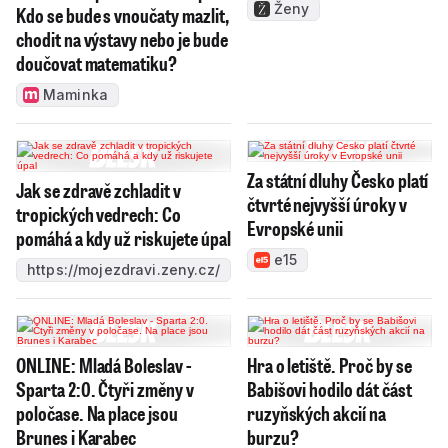
Ženy
Kdo se bude s vnoučaty mazlit,
chodit na výstavy nebo je bude
doučovat matematiku?
Maminka
Za státní dluhy Česko platí
Jak se zdravě zchladit v
čtvrté nejvyšší úroky v
tropických vedrech: Co
Evropské unii
pomáhá a kdy už riskujete úpal
e15
https://mojezdravi.zeny.cz/
ONLINE: Mladá Boleslav -
Hra o letiště. Proč by se
Sparta 2:0. Čtyři změny v
Babišovi hodilo dát část
poločase. Na place jsou
ruzyňských akcií na
Brunes i Karabec
burzu?