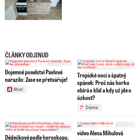
ČLÁNKY ODJINUD
Dojemné poselství Pavlové
Tropické noci a špatný
narazilo: Zase se přetvařuje!
spánek: Proč nás horko
obírá o klid a kdy už jde o
Aha!
úzkost?
Dáma
video Alena Mihulová
Dědečkové podle horoskopu.