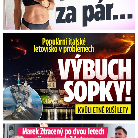
Erupce sicilské sopky Etny: Ruší desítky letů
Marek Ztracený na Letné: Pártlová stopla koncert