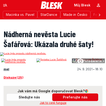
Můj Blesk
Macinka vs. Pavel
StarDance
Made in Česko
Festiva
Nádherná nevěsta Lucie
Šafářová: Ukázala druhé šaty!
40
Fotogalerie >
mel
24. 9. 2021 • 18:10
Diskuze (25)
Jak vám má Google doporučovat Blesk?
Sledujte nás
Preferujte nás
Jak to celé funguje