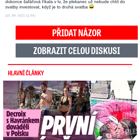
dokonce šafářová říkala v tv, že plekanec už nebude chtít do
svatby investovat, když je to druhá svatba
(25. 09. 2021 11:54)
PŘIDAT NÁZOR
ZOBRAZIT CELOU DISKUSI
HLAVNÍ ČLÁNKY
Exministryně s Havránkem dováděli v Polsku: První slova!