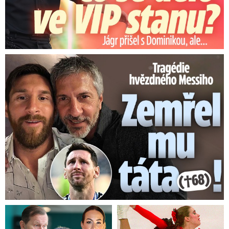
Tragédie hvězdného Messiho: Zemřel mu táta (†68)!