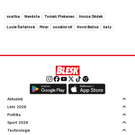
svatba
Nevěsta
Tomáš Plekanec
Honza Dědek
Lucie Šafářová
Mirai
sociální síť
Horní Bečva
šaty
Aktuálně
Léto 2026
Politika
Sport 2026
Technologie