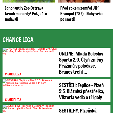
Ignoranti v Zoo Ostrava
Před rokem zemřel Jiří
krmili mandrily! Pak ještě
Krampol (†87): Dluhy vrší i
nadávali
po smrti!
CHANCE LIGA
ONLINE: Mladá Boleslav -
Sparta 2:0. Čtyři změny
Pražanů v poločase.
Brunes trefil ...
CHANCE LIGA
SESTŘIH: Teplice - Plzeň
5:5. Bláznivá přestřelka,
Viktoria vedla o tři góly. ...
CHANCE LIGA
SESTŘIHY: Plzeňská