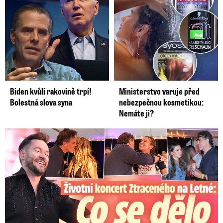
Biden kvůli rakovině trpí!
Ministerstvo varuje před
Bolestná slova syna
nebezpečnou kosmetikou:
Nemáte ji?
Koncert Ztraceného na Letné: Jágr přišel s Dominikou, ale...