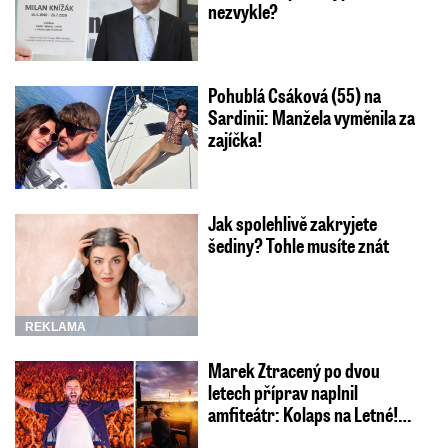
nezvykle?
Pohublá Csáková (55) na
Sardinii: Manžela vyměnila za
zajíčka!
Jak spolehlivě zakryjete
šediny? Tohle musíte znát
REKLAMA
Marek Ztracený po dvou
letech příprav naplnil
amfiteátr: Kolaps na Letné!…