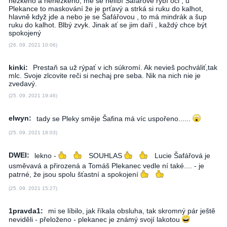
hezkého a nehezkého, mě se nelíbí Šafářové rybí oči , u
Plekance to maskování že je prťavý a strká si ruku do kalhot,
hlavně když jde a nebo je se Šafářovou , to má mindrák a šup
ruku do kalhot. Blbý zvyk. Jinak ať se jim daří , každý chce být
spokojený
(26. 09. 2021 10:06)
kinki:
Prestaň sa už rýpať v ich súkromí. Ak nevieš pochváliť,tak
mlc. Svoje zlcovite reči si nechaj pre seba. Nik na nich nie je
zvedavý.
(25. 09. 2021 19:46)
elwyn:
tady se Pleky směje Šafina má víc uspořeno......
(25. 09. 2021 18:03)
DWEI:
lekno -
SOUHLAS
Lucie Šafářová je
usměvavá a přirozená a Tomáš Plekanec vedle ní také.... - je
patrné, že jsou spolu šťastní a spokojení
(25. 09. 2021 15:27)
1pravda1:
mi se líbilo, jak říkala obsluha, tak skromný pár ještě
neviděli - přeloženo - plekanec je známý svojí lakotou