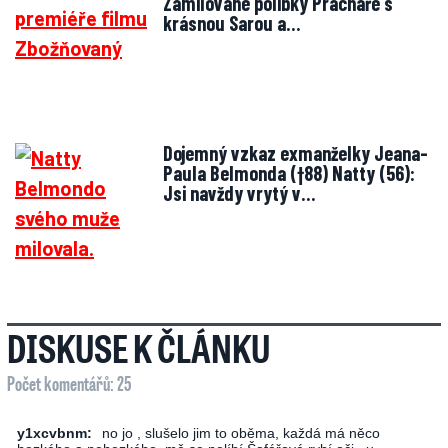
Zamilované polibky Prachaře s
krásnou Sarou a…
Dojemný vzkaz exmanželky Jeana-
Paula Belmonda (†88) Natty (56):
Jsi navždy vrytý v…
DISKUSE K ČLÁNKU
Počet komentářů: 25
y1xcvbnm:
no jo , slušelo jim to oběma, každá má něco