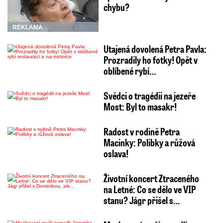
chybu?
REKLAMA
Utajená dovolená Petra Pavla:
Prozradily ho fotky! Opět v
oblíbené rybí…
Svědci o tragédii na jezeře
Most: Byl to masakr!
Radost v rodině Petra
Macinky: Polibky a růžová
oslava!
Životní koncert Ztraceného
na Letné: Co se dělo ve VIP
stanu? Jágr přišel s…