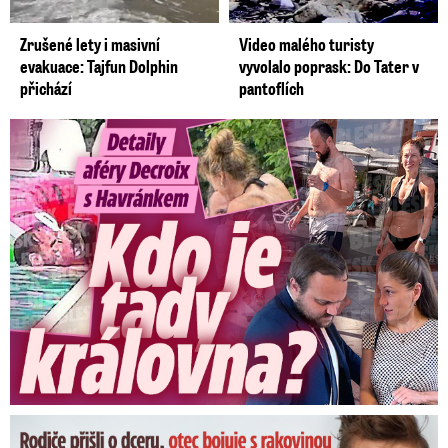
Zrušené lety i masivní
Video malého turisty
evakuace: Tajfun Dolphin
vyvolalo poprask: Do Tater v
přichází
pantoflích
Detaily aféry Decroix s Havránkem: Kdo je tady královna?
Dominikovi (8) zbývají týdny života: Vzkaz od exprezidenta