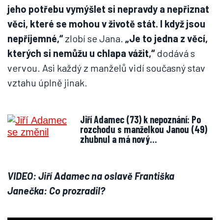
jeho potřebu vymýšlet si nepravdy a nepřiznat
věci, které se mohou v životě stát. I když jsou
nepříjemné,“
zlobí se Jana.
„Je to jedna z věcí,
kterých si nemůžu u chlapa vážit,“
dodává s
vervou. Asi každý z manželů vidí současný stav
vztahu úplně jinak.
Jiří Adamec (73) k nepoznání: Po
rozchodu s manželkou Janou (49)
zhubnul a má nový…
VIDEO: Jiří Adamec na oslavě Františka
Janečka: Co prozradil?