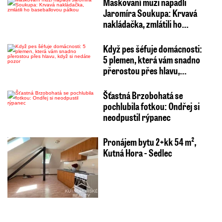
Maskovaní muži napadli
Jaromíra Soukupa: Krvavá
nakládačka, zmlátili ho…
Když pes šéfuje domácnosti:
5 plemen, která vám snadno
přerostou přes hlavu,…
Šťastná Brzobohatá se
pochlubila fotkou: Ondřej si
neodpustil rýpanec
Pronájem bytu 2+kk 54 m²,
Kutná Hora - Sedlec