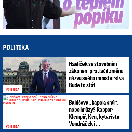
POLITIKA
Havlíček se stavebním
zákonem protlačil změnu
názvu svého ministerstva.
Bude to stát ...
POLITIKA
Babišova „kapela snů“,
nebo hrůzy? Rapper
Klempíř, Ken, kytarista
Vondráček i ...
POLITIKA