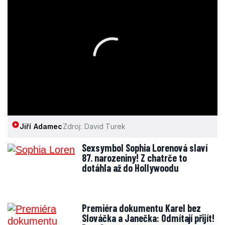
Jiří Adamec
Zdroj: David Turek
Sexsymbol Sophia Lorenová slaví
87. narozeniny! Z chatrče to
dotáhla až do Hollywoodu
Premiéra dokumentu Karel bez
Slováčka a Janečka: Odmítají přijít!