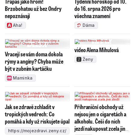
Trapas jako hrom!
Týdenní horoskop od 10.
Brzobohatou už bez Ondry
do 16. srpna 2026 pro
nepoznávají
všechna znamení
Aha!
Dáma
video Alena Mihulová
Vracejí se vám doma dokola
Ženy
rýmy a angíny? Chyba může
být v zubním kartáčku
Maminka
Jak se zdravě zchladit v
Příhraniční obchody už
tropických vedrech: Co
nejsou jen o cigaretách a
pomáhá a kdy už riskujete úpal
alkoholu. Češi do nich
jezdí nakupovat zcela jiné
https://mojezdravi.zeny.cz/