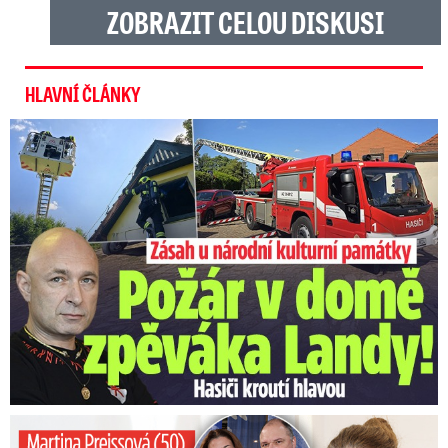
ZOBRAZIT CELOU DISKUSI
HLAVNÍ ČLÁNKY
U Daniela Landy hořelo! Hasiči kroutí hlavou
Preissová (50) v obsáhlé zpovědi: Poprvé o operaci manžela