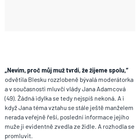
„Nevím, proč můj muž tvrdí, že žijeme spolu,“
odvětila Blesku rozzlobeně bývalá moderátorka
a v současnosti mluvčí vlády Jana Adamcová
(49). Žádná idylka se tedy nejspíš nekoná. A i
když Jana téma vztahu se stále ještě manželem
nerada veřejně řeší, poslední informace jejího
muže ji evidentně zvedla ze židle. A rozhodla se
promluvit.