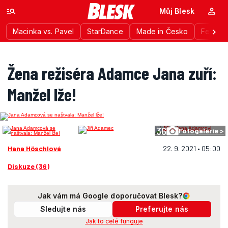
Můj Blesk
Macinka vs. Pavel
StarDance
Made in Česko
Festiva
Žena režiséra Adamce Jana zuří:
Manžel lže!
36
Fotogalerie >
Hana Höschlová
22. 9. 2021 • 05:00
Diskuze (36)
Jak vám má Google doporučovat Blesk?
Sledujte nás
Preferujte nás
Jak to celé funguje