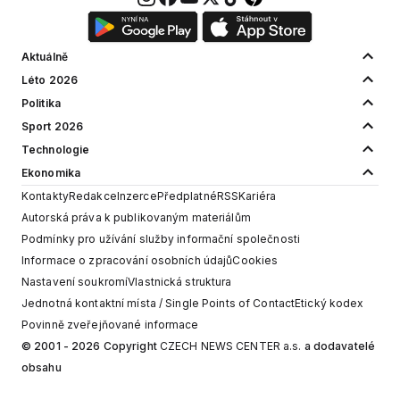
Aktuálně
Léto 2026
Politika
Sport 2026
Technologie
Ekonomika
Kontakty
Redakce
Inzerce
Předplatné
RSS
Kariéra
Autorská práva k publikovaným materiálům
Podmínky pro užívání služby informační společnosti
Informace o zpracování osobních údajů
Cookies
Nastavení soukromí
Vlastnická struktura
Jednotná kontaktní místa / Single Points of Contact
Etický kodex
Povinně zveřejňované informace
© 2001 - 2026 Copyright
CZECH NEWS CENTER a.s.
a dodavatelé
obsahu