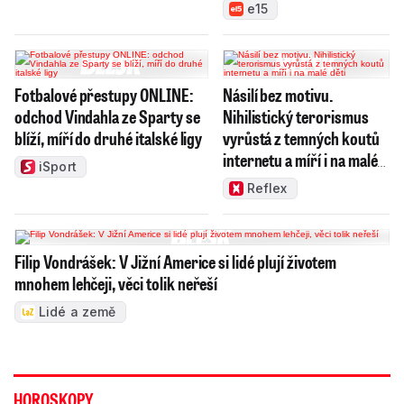
zboží
e15
Fotbalové přestupy ONLINE:
Násilí bez motivu.
odchod Vindahla ze Sparty se
Nihilistický terorismus
blíží, míří do druhé italské ligy
vyrůstá z temných koutů
internetu a míří i na malé
iSport
děti
Reflex
Filip Vondrášek: V Jižní Americe si lidé plují životem
mnohem lehčeji, věci tolik neřeší
Lidé a země
HOROSKOPY