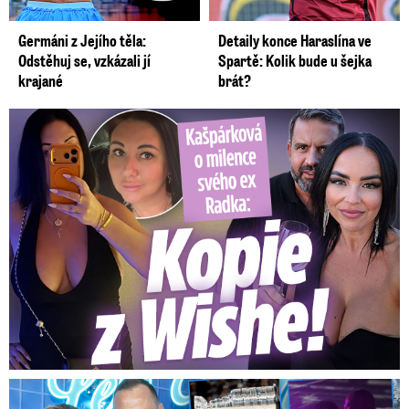
Germáni z Jejího těla:
Detaily konce Haraslína ve
Odstěhuj se, vzkázali jí
Spartě: Kolik bude u šejka
krajané
brát?
Kašpárková o milence svého ex Radka: Kopie z Wishe!
Na Gáboríka se sypou obvinění z nevěry: Reakce manželky!