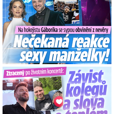
Ztracený po životním koncertě: Závist kolegů a teplý popík