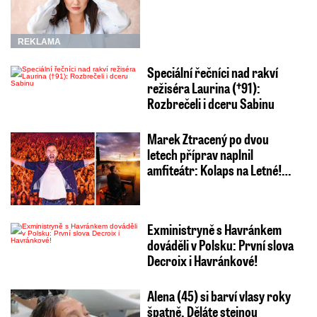
REKLAMA
Speciální řečníci nad rakví
režiséra Laurina (†91):
Rozbrečeli i dceru Sabinu
Marek Ztracený po dvou
letech příprav naplnil
amfiteátr: Kolaps na Letné!…
Exministryně s Havránkem
dováděli v Polsku: První slova
Decroix i Havránkové!
Alena (45) si barví vlasy roky
špatně. Děláte stejnou