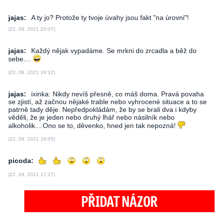
jajas:
A ty jo? Protože ty tvoje úvahy jsou fakt "na úrovni"!
(22. 09. 2021 20:07)
jajas:
Každý nějak vypadáme. Se mrkni do zrcadla a běž do
sebe....
(22. 09. 2021 19:12)
jajas:
ixinka: Nikdy nevíš přesně, co máš doma. Pravá povaha
se zjistí, až začnou nějaké trable nebo vyhrocené situace a to se
patrně tady děje. Nepředpokládám, že by se brali dva i kdyby
věděli, že je jeden nebo druhý lhář nebo násilník nebo
alkoholik....Ono se to, děvenko, hned jen tak nepozná!
(22. 09. 2021 19:05)
picoda:
(22. 09. 2021 17:27)
PŘIDAT NÁZOR