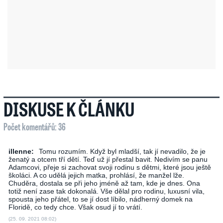
DISKUSE K ČLÁNKU
Počet komentářů: 36
illenne:
Tomu rozumím. Když byl mladší, tak jí nevadilo, že je
ženatý a otcem tří dětí. Teď už jí přestal bavit. Nedivím se panu
Adamcovi, přeje si zachovat svoji rodinu s dětmi, které jsou ještě
školáci. A co udělá jejich matka, prohlásí, že manžel lže.
Chuděra, dostala se při jeho jméně až tam, kde je dnes. Ona
totiž není zase tak dokonalá. Vše dělal pro rodinu, luxusní vila,
spousta jeho přátel, to se jí dost líbilo, nádherný domek na
Floridě, co tedy chce. Však osud jí to vrátí.
(25. 09. 2021 08:02)