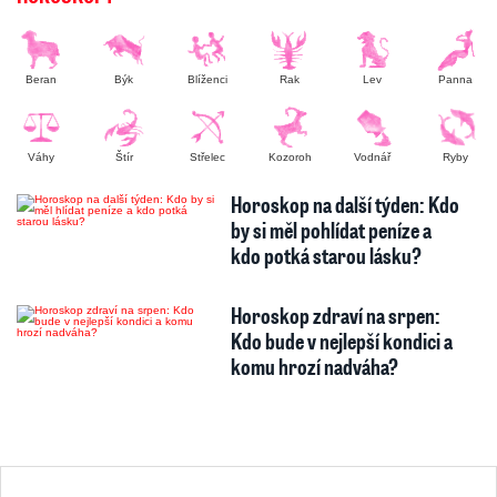
Beran
Býk
Blíženci
Rak
Lev
Panna
Váhy
Štír
Střelec
Kozoroh
Vodnář
Ryby
Horoskop na další týden: Kdo
by si měl pohlídat peníze a
kdo potká starou lásku?
Horoskop zdraví na srpen:
Kdo bude v nejlepší kondici a
komu hrozí nadváha?