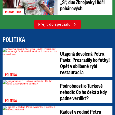
„S“, duo Zbrojovky i lídři
pohárových ...
CHANCE LIGA
Přejít do speciálu
POLITIKA
Utajená dovolená Petra
Pavla: Prozradily ho fotky!
Opět v oblíbené rybí
restauraci a ...
POLITIKA
Podrobnosti o Turkově
nehodě: Co ho čeká a kdy
padne verdikt?
POLITIKA
Radost v rodině Petra