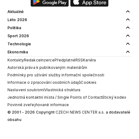
Aktuálně
Léto 2026
Politika
Sport 2026
Technologie
Ekonomika
Kontakty
Redakce
Inzerce
Předplatné
RSS
Kariéra
Autorská práva k publikovaným materiálům
Podmínky pro užívání služby informační společnosti
Informace o zpracování osobních údajů
Cookies
Nastavení soukromí
Vlastnická struktura
Jednotná kontaktní místa / Single Points of Contact
Etický kodex
Povinně zveřejňované informace
© 2001 - 2026 Copyright
CZECH NEWS CENTER a.s.
a dodavatelé
obsahu