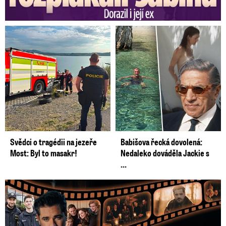
Svědci o tragédii na jezeře
Babišova řecká dovolená:
Most: Byl to masakr!
Nedaleko dováděla Jackie s
...
Prima vytasila podzimní trumfy! Další Zrádci a žhavé novinky