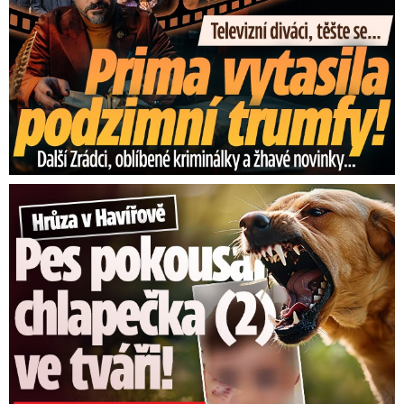
Hrůza v Havířově: Pes pokousal chlapečka (2) ve tváři!