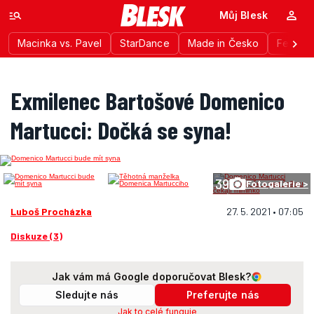
Můj Blesk
Macinka vs. Pavel
StarDance
Made in Česko
Festiva
Exmilenec Bartošové Domenico
Martucci: Dočká se syna!
39
Fotogalerie >
Luboš Procházka
27. 5. 2021 • 07:05
Diskuze (3)
Jak vám má Google doporučovat Blesk?
Sledujte nás
Preferujte nás
Jak to celé funguje