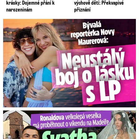
krásky: Dojemné přání k
výchově dětí: Překvapivé
narozeninám
přiznání
Bývalá reportérka Novy Maurerová: Neustálý boj o lásku s ...
Ronaldova velkolepá veselka na Madeiře: Svatba plná zákazů!