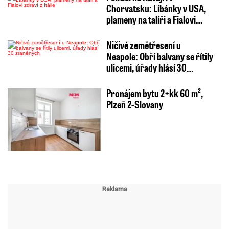
Chorvatsku: Líbánky v USA,
plameny na talíři a Fialovi…
Ničivé zemětřesení u
Neapole: Obří balvany se řítily
ulicemi, úřady hlásí 30…
Pronájem bytu 2+kk 60 m²,
Plzeň 2-Slovany