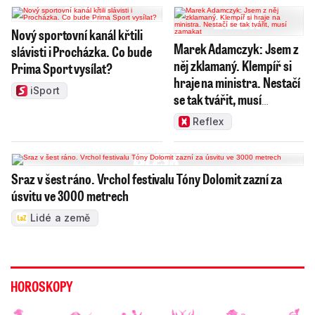
Nový sportovní kanál křtili
Marek Adamczyk: Jsem z
slávisti i Procházka. Co bude
něj zklamaný. Klempíř si
Prima Sport vysílat?
hraje na ministra. Nestačí
iSport
se tak tvářit, musí
zamakat
Reflex
Sraz v šest ráno. Vrchol festivalu Tóny Dolomit zazní za
úsvitu ve 3000 metrech
Lidé a země
HOROSKOPY