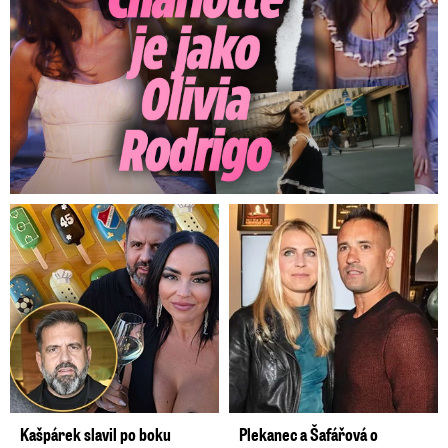
Kašpárek slavil po boku
Plekanec a Šafářová o