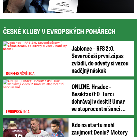
ČESKÉ KLUBY V EVROPSKÝCH POHÁRECH
Jablonec – RFS 2:0.
Severočeši první zápas
zvládli, do odvety si vezou
nadějný náskok
KONFERENČNÍ LIGA
ONLINE: Hradec -
Besiktas 0:0. Turci
dohrávají v desíti! Umar
ve stoprocentní šanci ...
EVROPSKÁ LIGA
Kdo na startu mohl
zaujmout Deniu? Motory