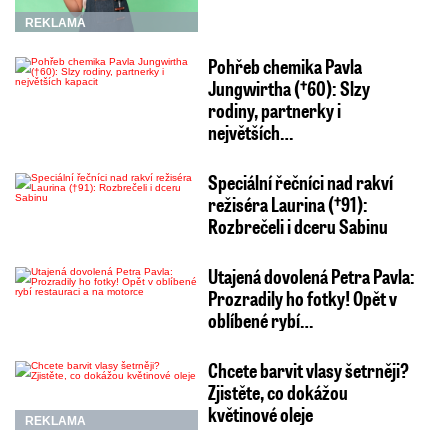
REKLAMA
Pohřeb chemika Pavla
Jungwirtha (†60): Slzy
rodiny, partnerky i
největších…
Speciální řečníci nad rakví
režiséra Laurina (†91):
Rozbrečeli i dceru Sabinu
Utajená dovolená Petra Pavla:
Prozradily ho fotky! Opět v
oblíbené rybí…
Chcete barvit vlasy šetrněji?
Zjistěte, co dokážou
květinové oleje
REKLAMA