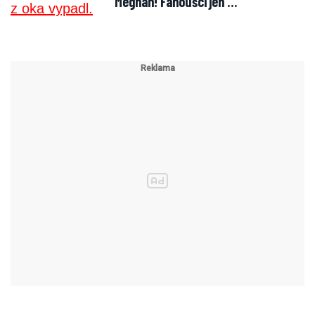
Meghan! Fanoušci jen …