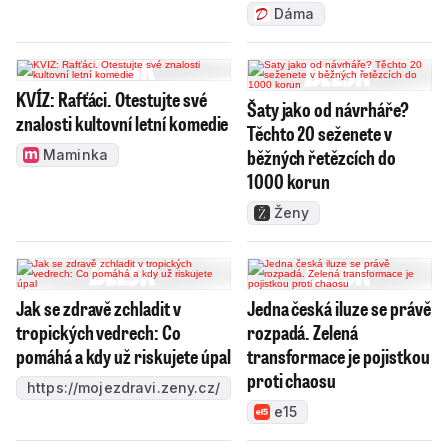
Dáma
KVÍZ: Rafťáci. Otestujte své
Šaty jako od návrháře?
znalosti kultovní letní komedie
Těchto 20 seženete v
běžných řetězcích do
Maminka
1000 korun
Ženy
Jak se zdravě zchladit v
Jedna česká iluze se právě
tropických vedrech: Co
rozpadá. Zelená
pomáhá a kdy už riskujete úpal
transformace je pojistkou
proti chaosu
https://mojezdravi.zeny.cz/
e15