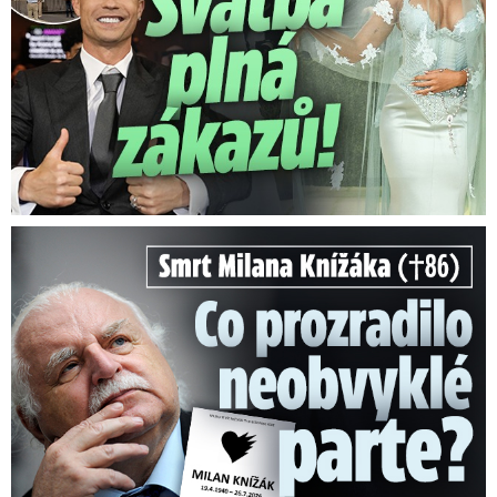
Smrt Milana Knížáka (†86): Co prozradilo neobvyklé parte?