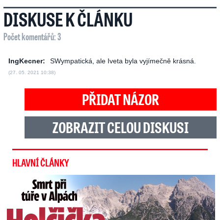
DISKUSE K ČLÁNKU
Počet komentářů: 3
IngKecner:
SWympatická, ale Iveta byla vyjímečně krásná.
(27. 05. 2021 10:38)
PŘIDAT NÁZOR
ZOBRAZIT CELOU DISKUSI
HLAVNÍ ČLÁNKY
Smrt Češky v Alpách: Zemřela při túře s rodiči