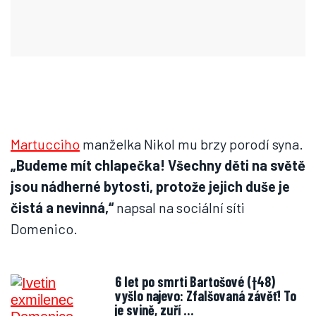
Martucciho
manželka Nikol mu brzy porodí syna.
„Budeme mít chlapečka! Všechny děti na světě
jsou nádherné bytosti, protože jejich duše je
čistá a nevinná,“
napsal na sociální síti
Domenico.
6 let po smrti Bartošové (†48)
vyšlo najevo: Zfalšovaná závěť! To
je svině, zuří …