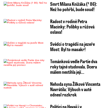
Smrt Milana Knížáka († 86):
Než ho pohřbí, bude soud!
Radost v rodině Petra
Macinky: Polibky a růžová
oslava!
Svědci o tragédii na jezeře
Most: Byl to masakr!
Tománková vedle Partie dva
roky tajně studovala. Dcera
málem nestihla její…
Nehoda syna Žilkové Vincenta
Navrátila: Výbuch v autě
odnesl rozkrok
Politici na Havaji i v