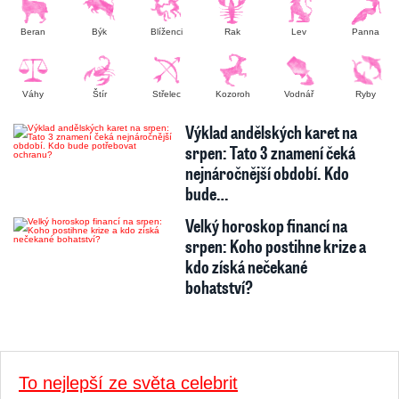
Beran
Býk
Blíženci
Rak
Lev
Panna
Váhy
Štír
Střelec
Kozoroh
Vodnář
Ryby
Výklad andělských karet na
srpen: Tato 3 znamení čeká
nejnáročnější období. Kdo
bude…
Velký horoskop financí na
srpen: Koho postihne krize a
kdo získá nečekané
bohatství?
To nejlepší ze světa celebrit