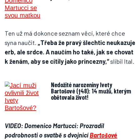
Ten už má dokonce seznam věcí, které chce
syna naučit.
„Třeba že pravý šlechtic neukazuje
erb, ale srdce. A naučím ho také, jak se chovat
k ženám, aby se cítily jako princezny,“
slíbil Ital.
Nedožité narozeniny Ivety
Bartošové (†48): 14 mužů, kterým
obětovala život!
VIDEO: Domenico Martucci: Prozradil
podrobnosti o svatbě s dvojnicí
Bartošové