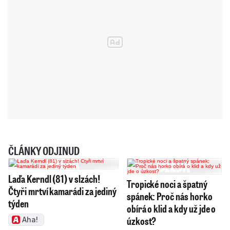
ČLÁNKY ODJINUD
Laďa Kerndl (81) v slzách!
Tropické noci a špatný
Čtyři mrtví kamarádi za jediný
spánek: Proč nás horko
týden
obírá o klid a kdy už jde o
úzkost?
Aha!