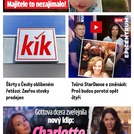
Škrty v Čechy oblíbeném
Tvůrci StarDance o změnách:
řetězci: Zavřou stovky
Proč budou porotci opět
prodejen
čtyři
Gottova dcera zveřejnila nový klip: Je jako Olivie Rodrigo!