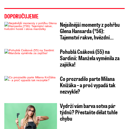
DOPORUČUJEME
Nejsilnější momenty z pohřbu
Glena Hansarda (†56):
Tajemství rakve, hvězdní…
Pohublá Csáková (55) na
Sardinii: Manžela vyměnila za
zajíčka!
Co prozradilo parte Milana
Knížáka – a proč vypadá tak
nezvykle?
Vydrží vám barva sotva pár
týdnů? Přestaňte dělat tuhle
chybu