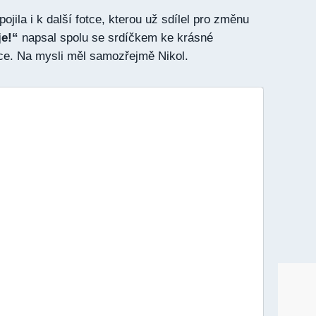
ojila i k další fotce, kterou už sdílel pro změnu
je!“
napsal spolu se srdíčkem ke krásné
tce. Na mysli měl samozřejmě Nikol.