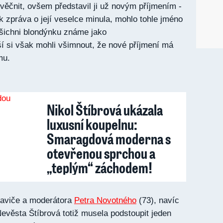
věčnit, ovšem představil ji už novým příjmením -
k zpráva o její veselce minula, mohlo tohle jméno
všichni blondýnku známe jako
í si však mohli všimnout, že nové příjmení má
mu.
Nikol Štíbrová ukázala
luxusní koupelnu:
Smaragdová moderna s
otevřenou sprchou a
„teplým“ záchodem!
aviče a moderátora
Petra Novotného
(73), navíc
. Nevěsta Štíbrová totiž musela podstoupit jeden