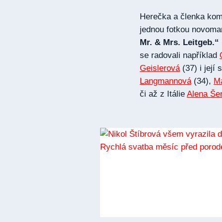
Herečka a členka kome
jednou fotkou novoman
Mr. & Mrs. Leitgeb.“
se radovali například
Geislerová
(37) i její 
Langmannová
(34),
M
či až z Itálie
Alena Še