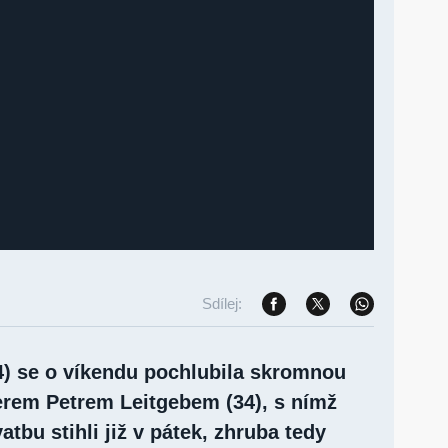
Sdílej:
34) se o víkendu pochlubila skromnou
erem Petrem Leitgebem (34), s nímž
tbu stihli již v pátek, zhruba tedy