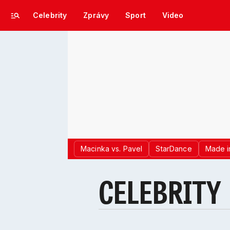
Celebrity
Zprávy
Sport
Video
Macinka vs. Pavel
StarDance
Made i
CELEBRITY