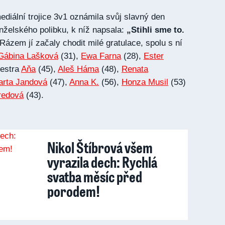
diální trojice 3v1 oznámila svůj slavný den
želského polibku, k níž napsala:
„Stihli sme to.
Rázem jí začaly chodit milé gratulace, spolu s ní
Gábina Lašková
(31),
Ewa Farna
(28),
Ester
sestra
Aňa
(45),
Aleš Háma
(48),
Renata
arta Jandová
(47),
Anna K.
(56),
Honza Musil
(53)
redová
(43).
Nikol Štíbrová všem
vyrazila dech: Rychlá
svatba měsíc před
porodem!