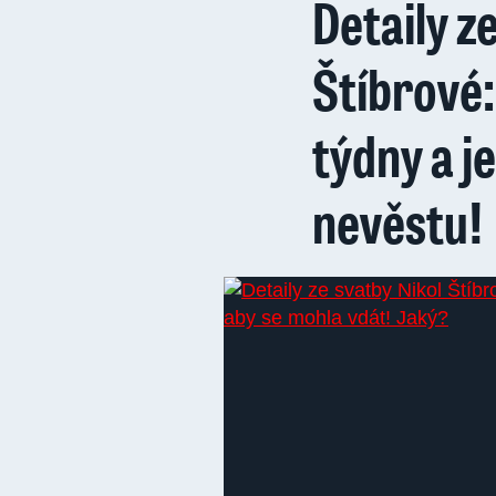
Detaily z
Štíbrové:
týdny a 
nevěstu!