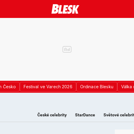
n Česko
Festival ve Varech 2026
Ordinace Blesku
Válka 
České celebrity
StarDance
Světové celebri