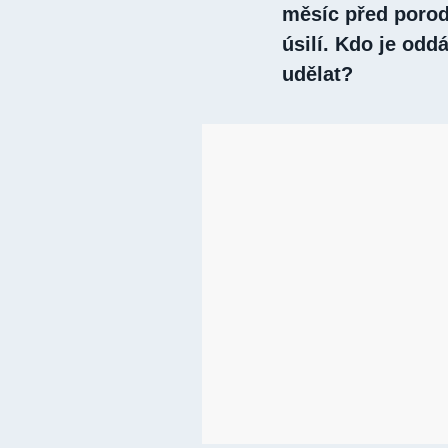
měsíc před porod
úsilí. Kdo je od
udělat?