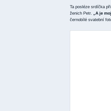
Ta posléze srdíčka přip
ženich Petr.
„A je mo
černobílé svatební fo