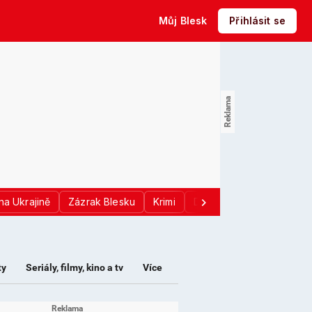
Můj Blesk
Přihlásit se
na Ukrajině
Zázrak Blesku
Krimi
Donald Trump
Sport
ty
Seriály, filmy, kino a tv
Více