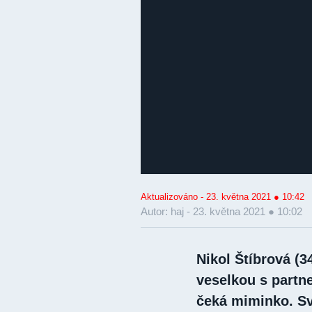
Aktualizováno - 23. května 2021 ● 10:42
Autor: haj -
23. května 2021 ● 10:02
Nikol Štíbrová (
veselkou s partn
čeká miminko. Sva