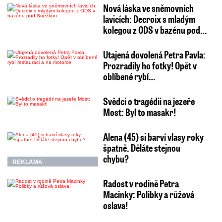
Nová láska ve sněmovních
lavicích: Decroix s mladým
kolegou z ODS v bazénu pod…
Utajená dovolená Petra Pavla:
Prozradily ho fotky! Opět v
oblíbené rybí…
Svědci o tragédii na jezeře
Most: Byl to masakr!
Alena (45) si barví vlasy roky
špatně. Děláte stejnou
chybu?
REKLAMA
Radost v rodině Petra
Macinky: Polibky a růžová
oslava!