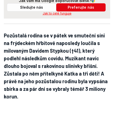
Jak vám má Google doporučovat Blesk?
Sledujte nás
Preferujte nás
Jak to celé funguje
Pozůstalá rodina se v pátek ve smuteční síni
na frýdeckém hřbitově naposledy loučila s
milovaným Davidem Stypkou (†41), který
podlehl následkům covidu. Muzikant navíc
dlouho bojoval s rakovinou slinivky břišní.
Zůstala po něm přítelkyně Katka a tři děti! A
právě na jeho pozůstalou rodinu byla vypsána
sbírka a za pár dní se vybraly téměř 3 miliony
korun.