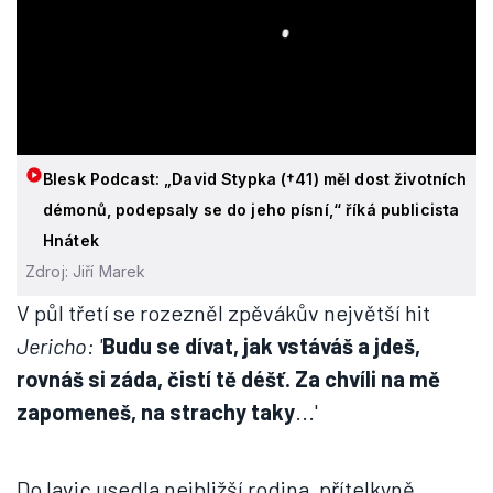
Blesk Podcast: „David Stypka (†41) měl dost životních
démonů, podepsaly se do jeho písní,“ říká publicista
Hnátek
Zdroj: Jiří Marek
V půl třetí se rozezněl zpěvákův největší hit
Jericho: '
Budu se dívat, jak vstáváš a jdeš,
rovnáš si záda, čistí tě déšť. Za chvíli na mě
zapomeneš, na strachy taky
...'
Do lavic usedla nejbližší rodina, přítelkyně