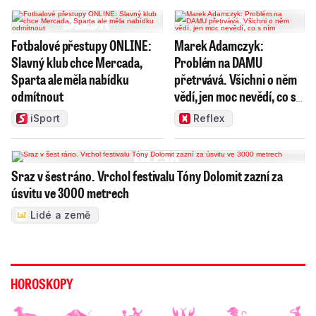
Fotbalové přestupy ONLINE:
Marek Adamczyk:
Slavný klub chce Mercada,
Problém na DAMU
Sparta ale měla nabídku
přetrvává. Všichni o něm
odmítnout
vědí, jen moc nevědí, co s
ním
iSport
Reflex
Sraz v šest ráno. Vrchol festivalu Tóny Dolomit zazní za
úsvitu ve 3000 metrech
Lidé a země
HOROSKOPY