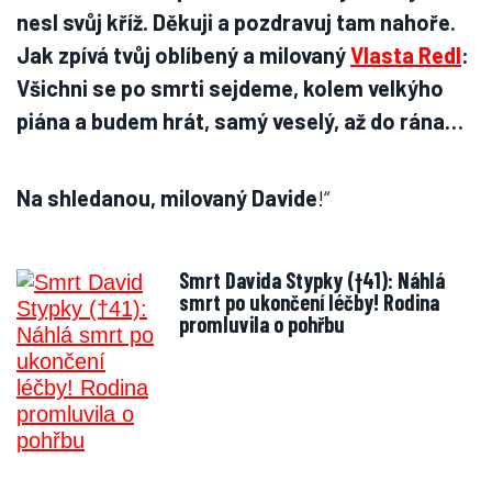
nesl svůj kříž. Děkuji a pozdravuj tam nahoře.
Jak zpívá tvůj oblíbený a milovaný
Vlasta Redl
:
Všichni se po smrti sejdeme, kolem velkýho
piána a budem hrát, samý veselý, až do rána…
Na shledanou, milovaný Davide
!“
Smrt Davida Stypky (†41): Náhlá
smrt po ukončení léčby! Rodina
promluvila o pohřbu