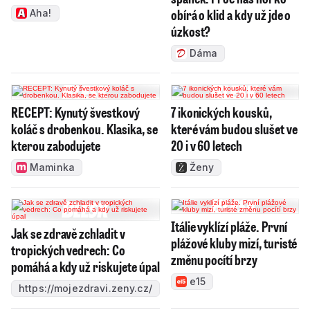
obírá o klid a kdy už jde o
Aha!
úzkost?
Dáma
RECEPT: Kynutý švestkový
7 ikonických kousků,
koláč s drobenkou. Klasika, se
které vám budou slušet ve
kterou zabodujete
20 i v 60 letech
Maminka
Ženy
Itálie vyklízí pláže. První
Jak se zdravě zchladit v
plážové kluby mizí, turisté
tropických vedrech: Co
změnu pocítí brzy
pomáhá a kdy už riskujete úpal
e15
https://mojezdravi.zeny.cz/