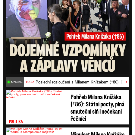
Poslední rozloučení s Milanem Knížákem (†86): Dojemn
15:22
ONLINE
Pohřeb Milana Knížáka
(†86): Státní pocty, plná
smuteční síň i nečekaní
řečníci
POLITIKA
Minulost Milana Knížáka