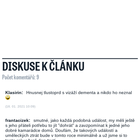
DISKUSE K ČLÁNKU
Počet komentářů: 9
Klasirin:
Hnusnej tlustoprd s vizáží dementa a nikdo ho neznal
(16. 01. 2021 10:09)
frantacizek:
smutné, jako každá podobná událost, my měli ještě
s jeho přáteli potřebu to jít "dohrát" a zavzpomínat k jedné jeho
dobré kamarádce domů. Doufám, že takových událostí a
uměleckých ztrát bude v tomto roce minimálně a už jsme si to