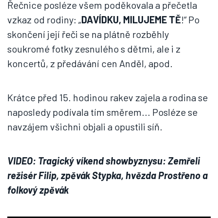
Řečnice posléze všem poděkovala a přečetla
vzkaz od rodiny: „
DAVÍDKU, MILUJEME TĚ
!“ Po
skončení její řeči se na plátně rozběhly
soukromé fotky zesnulého s dětmi, ale i z
koncertů, z předávání cen Anděl, apod.
Krátce před 15. hodinou rakev zajela a rodina se
naposledy podívala tím směrem... Posléze se
navzájem všichni objali a opustili síň.
VIDEO: Tragický víkend showbyznysu: Zemřeli
režisér Filip, zpěvák Stypka, hvězda Prostřeno a
folkový zpěvák