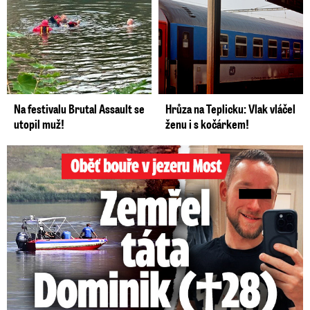
Na festivalu Brutal Assault se
Hrůza na Teplicku: Vlak vláčel
utopil muž!
ženu i s kočárkem!
Oběť bouře v jezeru Most: Zemřel táta Dominik (†28)