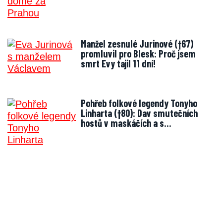
Manžel zesnulé Jurinové (†67)
promluvil pro Blesk: Proč jsem
smrt Evy tajil 11 dní!
Pohřeb folkové legendy Tonyho
Linharta (†80): Dav smutečních
hostů v maskáčích a s…