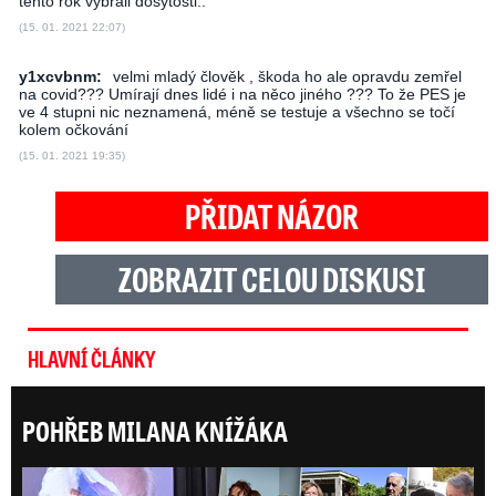
tento rok vybrali dosytosti..
(15. 01. 2021 22:07)
y1xcvbnm:
velmi mladý člověk , škoda ho ale opravdu zemřel
na covid??? Umírají dnes lidé i na něco jiného ??? To že PES je
ve 4 stupni nic neznamená, méně se testuje a všechno se točí
kolem očkování
(15. 01. 2021 19:35)
PŘIDAT NÁZOR
ZOBRAZIT CELOU DISKUSI
HLAVNÍ ČLÁNKY
POHŘEB MILANA KNÍŽÁKA
Posl