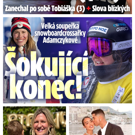
Velká soupeřka Adamczykové: Šokující konec!