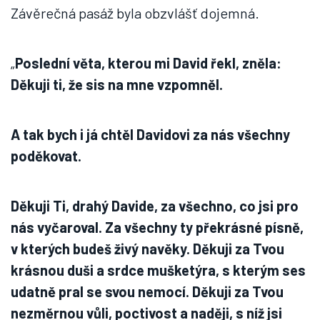
Závěrečná pasáž byla obzvlášť dojemná.
„
Poslední věta, kterou mi David řekl, zněla:
Děkuji ti, že sis na mne vzpomněl.
A tak bych i já chtěl Davidovi za nás všechny
poděkovat.
Děkuji Ti, drahý Davide, za všechno, co jsi pro
nás vyčaroval. Za všechny ty překrásné písně,
v kterých budeš živý navěky. Děkuji za Tvou
krásnou duši a srdce mušketýra, s kterým ses
udatně pral se svou nemocí. Děkuji za Tvou
nezměrnou vůli, poctivost a naději, s níž jsi