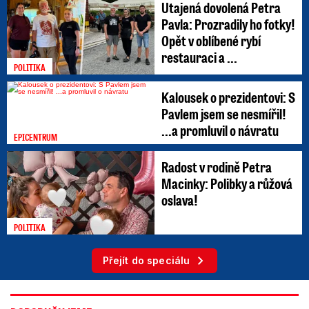
Utajená dovolená Petra
Pavla: Prozradily ho fotky!
Opět v oblíbené rybí
restauraci a ...
POLITIKA
Kalousek o prezidentovi: S
Pavlem jsem se nesmířil!
...a promluvil o návratu
EPICENTRUM
Radost v rodině Petra
Macinky: Polibky a růžová
oslava!
POLITIKA
Přejít do speciálu