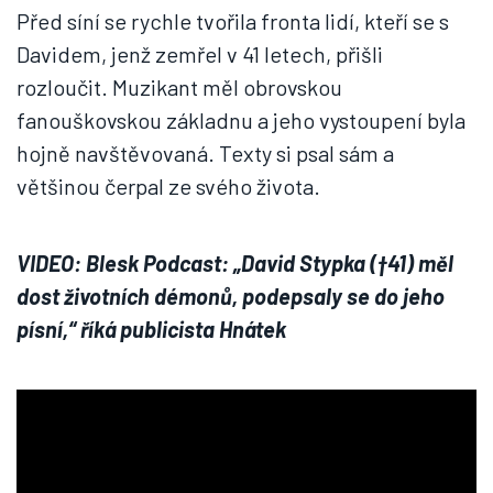
Před síní se rychle tvořila fronta lidí, kteří se s
Davidem, jenž zemřel v 41 letech, přišli
rozloučit. Muzikant měl obrovskou
fanouškovskou základnu a jeho vystoupení byla
hojně navštěvovaná. Texty si psal sám a
většinou čerpal ze svého života.
VIDEO: Blesk Podcast: „David Stypka (†41) měl
dost životních démonů, podepsaly se do jeho
písní,“ říká publicista Hnátek