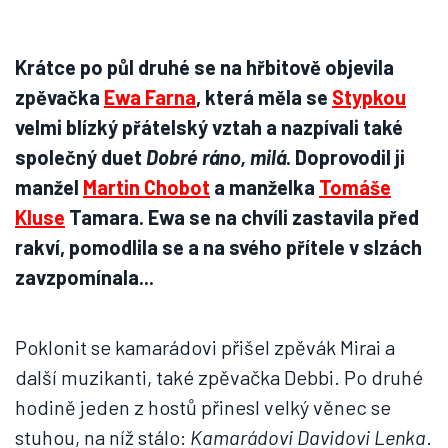
Krátce po půl druhé se na hřbitově objevila
zpěvačka
Ewa Farna
, která měla se
Stypkou
velmi blízký přátelský vztah a nazpívali také
společný duet
Dobré ráno, milá
. Doprovodil ji
manžel
Martin Chobot
a manželka
Tomáše
Kluse
Tamara. Ewa se na chvíli zastavila před
rakví, pomodlila se a na svého přítele v slzách
zavzpomínala...
Poklonit se kamarádovi přišel zpěvák Mirai a
další muzikanti, také zpěvačka Debbi. Po druhé
hodině jeden z hostů přinesl velký věnec se
stuhou, na níž stálo:
Kamarádovi Davidovi Lenka
.