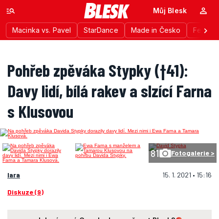
Můj Blesk
Macinka vs. Pavel
StarDance
Made in Česko
Festiva
Pohřeb zpěváka Stypky (†41):
Davy lidí, bílá rakev a slzící Farna
s Klusovou
81
Fotogalerie >
lara
15. 1. 2021 • 15:16
Diskuze (9)