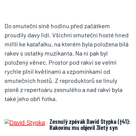
Do smuteční síně hodinu před začátkem
proudily davy lidí. Všichni smuteční hosté hned
mířili ke katafalku, na kterém byla položena bílá
rakev s ostatky muzikanta. Na ní pak byl
položený věnec. Prostor pod rakví se velmi
rychle plnil květinami a vzpomínkami od
smutečních hostů. Z reproduktorů se linuly
písně z repertoáru zesnulého a nad rakví byla
také jeho obří fotka.
Zesnulý zpěvák David Stypka (†41):
Rakovinu mu objevil 3letý syn