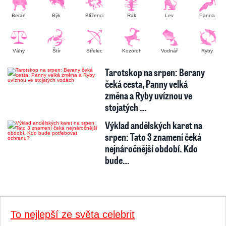
Beran
Býk
Blíženci
Rak
Lev
Panna
Váhy
Štír
Střelec
Kozoroh
Vodnář
Ryby
Tarotskop na srpen: Berany
čeká cesta, Panny velká
změna a Ryby uvíznou ve
stojatých …
Výklad andělských karet na
srpen: Tato 3 znamení čeká
nejnáročnější období. Kdo
bude…
To nejlepší ze světa celebrit