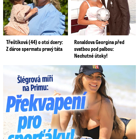
Třeštíková (44) o otci dcery:
Ronaldova Georgina před
Z dárce spermatu pravý táta
svatbou pod palbou:
Nechutné útoky!
Lucie Šlégrová míří na Primu. Překvapení pro sporťáky!