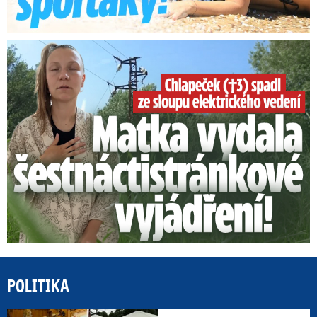
Smrtelný pád chlapce: Matka vydala vyjádření na 16 stran
POLITIKA