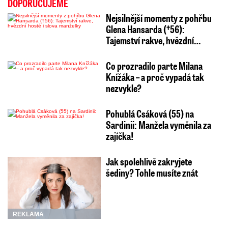
DOPORUČUJEME
Nejsilnější momenty z pohřbu
Glena Hansarda (†56):
Tajemství rakve, hvězdní…
Co prozradilo parte Milana
Knížáka – a proč vypadá tak
nezvykle?
Pohublá Csáková (55) na
Sardinii: Manžela vyměnila za
zajíčka!
Jak spolehlivě zakryjete
šediny? Tohle musíte znát
REKLAMA