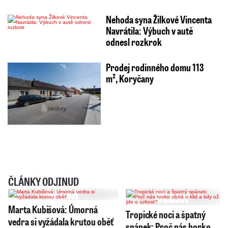
Nehoda syna Žilkové Vincenta
Navrátila: Výbuch v autě
odnesl rozkrok
Prodej rodinného domu 113
m², Koryčany
ČLÁNKY ODJINUD
Marta Kubišová: Úmorná
Tropické noci a špatný
vedra si vyžádala krutou oběť
spánek: Proč nás horko