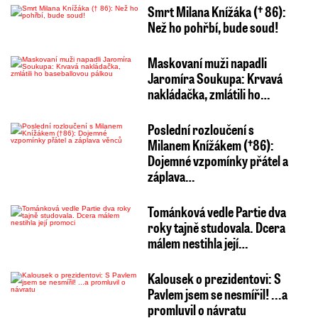
Smrt Milana Knížáka († 86):
Než ho pohřbí, bude soud!
Maskovaní muži napadli
Jaromíra Soukupa: Krvavá
nakládačka, zmlátili ho…
Poslední rozloučení s
Milanem Knížákem (†86):
Dojemné vzpomínky přátel a
záplava…
Tománková vedle Partie dva
roky tajně studovala. Dcera
málem nestihla její…
Kalousek o prezidentovi: S
Pavlem jsem se nesmířil! ...a
promluvil o návratu