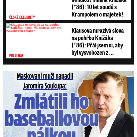
(†86): 10 let soudů s
Krampolem o majetek!
ČESKÉ CELEBRITY
Klausova mrazivá slova
na pohřbu Knížáka
(†86): Přál jsem si, aby
byl vysvobozen z ...
POLITIKA
Maskovaní muži napadli Jaromíra Soukupa: Krvavá nakládačka