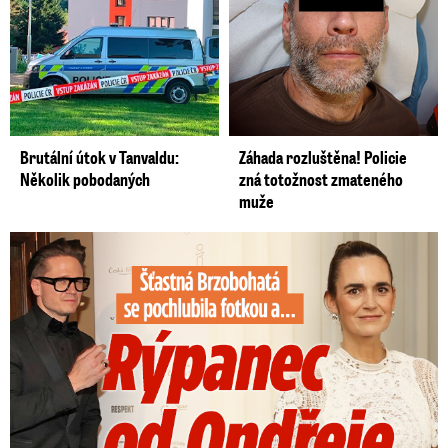
Brutální útok v Tanvaldu:
Záhada rozluštěna! Policie
Několik pobodaných
zná totožnost zmateného
muže
Šťastná Brzobohatá se pochlubila fotkou: Rýpanec od Ondřeje