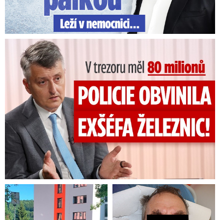
V trezoru měl 80 milionů: Policie obvinila exšéfa železnic!