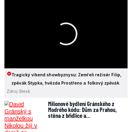
Tragický víkend showbyznysu: Zemřeli režisér Filip,
zpěvák Stypka, hvězda Prostřeno a folkový zpěvák
Zdroj: Blesk
Milionové bydlení Gránského z
Modrého kódu: Dům za Prahou,
stěna z břidlice a…